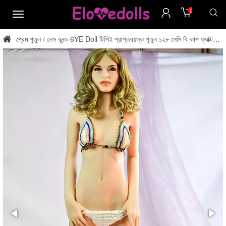
0
মেনু
প্রেম পুতুল
লেস ব্লন্ড 6YE Doll টিপিই প্রাপ্তবয়স্ক পুতুল ১২৮ সেমি বি কাপ ফ্যাক্টরি
/
থেকে সরাসরি