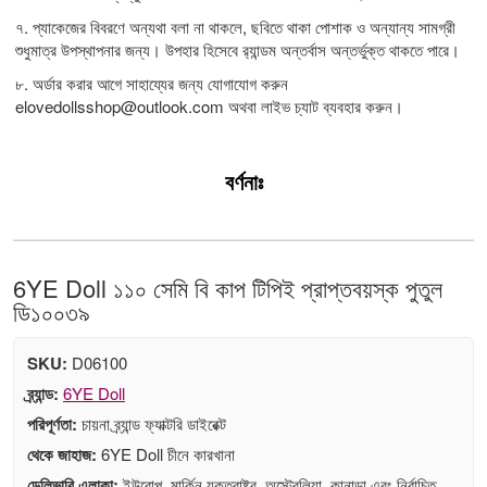
৭. প্যাকেজের বিবরণে অন্যথা বলা না থাকলে, ছবিতে থাকা পোশাক ও অন্যান্য সামগ্রী
শুধুমাত্র উপস্থাপনার জন্য। উপহার হিসেবে র‍্যান্ডম অন্তর্বাস অন্তর্ভুক্ত থাকতে পারে।
৮. অর্ডার করার আগে সাহায্যের জন্য যোগাযোগ করুন
elovedollsshop@outlook.com
অথবা লাইভ চ্যাট ব্যবহার করুন।
বর্ণনাঃ
6YE Doll ১১০ সেমি বি কাপ টিপিই প্রাপ্তবয়স্ক পুতুল
ডি১০০৩৯
SKU:
D06100
ব্র্যান্ড:
6YE Doll
পরিপূর্ণতা:
চায়না ব্র্যান্ড ফ্যাক্টরি ডাইরেক্ট
থেকে জাহাজ:
6YE Doll চীনে কারখানা
ডেলিভারি এলাকা:
ইউরোপ, মার্কিন যুক্তরাষ্ট্র, অস্ট্রেলিয়া, কানাডা এবং নির্বাচিত