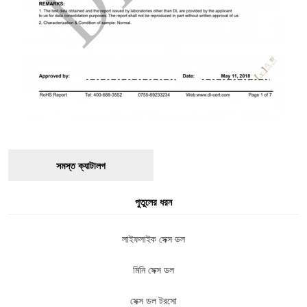
সমস্ত ক্যাটালগ
পুতুলের ধরন
লাইফলাইক সেক্স ডল
মিনি সেক্স ডল
সেক্স ডল টরসো