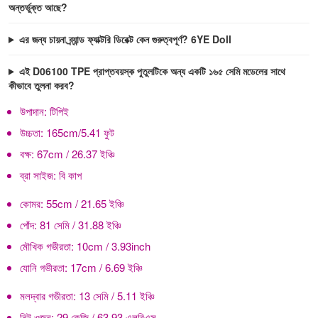
অন্তর্ভুক্ত আছে?
এর জন্য চায়না ব্র্যান্ড ফ্যাক্টরি ডিরেক্ট কেন গুরুত্বপূর্ণ? 6YE Doll
এই D06100 TPE প্রাপ্তবয়স্ক পুতুলটিকে অন্য একটি ১৬৫ সেমি মডেলের সাথে
কীভাবে তুলনা করব?
উপাদান:
টিপিই
উচ্চতা:
165cm/5.41 ফুট
বক্ষ:
67cm / 26.37 ইঞ্চি
ব্রা সাইজ:
বি কাপ
কোমর:
55cm / 21.65 ইঞ্চি
পোঁদ:
81 সেমি / 31.88 ইঞ্চি
মৌখিক গভীরতা:
10cm / 3.93inch
যোনি গভীরতা:
17cm / 6.69 ইঞ্চি
মলদ্বার গভীরতা:
13 সেমি / 5.11 ইঞ্চি
নিট ওজন:
29 কেজি / 63.93 এলবিএস