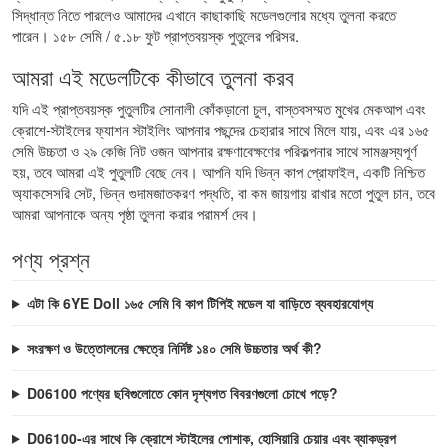
সিদ্ধান্ত নিতে পারলেও আমাদের এখানে কাছাকাছি মডেলগুলোর মধ্যে তুলনা করতে
পারেন।
১৫৮ সেমি / ৫.১৮ ফুট প্রাপ্তবয়স্ক পুতুলের পরিসর
.
আমরা এই মডেলটিকে কীভাবে তুলনা করব
যদি এই প্রাপ্তবয়স্ক পুতুলটির সোনালী কোঁকড়ানো চুল, বাস্তবসম্মত মুখের মেকআপ এবং
ক্রোশে-স্টাইলের ফ্যাশন স্টাইলিং আপনার পছন্দের চেহারার সাথে মিলে যায়, এবং এর ১৬৫
সেমি উচ্চতা ও ২৯ কেজি নিট ওজন আপনার রক্ষণাবেক্ষণের পরিকল্পনার সাথে সামঞ্জস্যপূর্ণ
হয়, তবে আমরা এই পুতুলটি বেছে নেব। আপনি যদি ভিন্ন কাপ প্রোফাইল, একটি নিশ্চিত
অ্যাকসেসরি সেট, ভিন্ন গুদামজাতকরণ পদ্ধতি, বা কম জায়গায় রাখার মতো পুতুল চান, তবে
আমরা আপনাকে অন্য পৃষ্ঠা তুলনা করার পরামর্শ দেব।
পণ্য প্রশ্ন
এটা কি 6YE Doll ১৬৫ সেমি বি কাপ টিপিই মডেল যা বাড়িতে ব্যবহারযোগ্য
সংরক্ষণ ও উত্তোলনের ক্ষেত্রে নির্দিষ্ট ১৪০ সেমি উচ্চতার অর্থ কী?
D06100 পণ্যের ছবিগুলোতে কোন দৃশ্যগত বিবরণগুলো চোখে পড়ে?
D06100-এর সাথে কি ক্রোশে স্টাইলের পোশাক, হোসিয়ারি চেয়ার এবং ব্যাকড্রপ