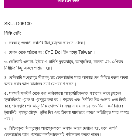
কার্টে যোগ করুন
SKU: D06100
শিপিং নোট:
১. সরবরাহ পদ্ধতি: সরাসরি চীনা ব্র্যান্ডের কারখানা থেকে।
২. যেখান থেকে পাঠানো হয়: 6YE Doll চীন মধ্যে Taiwan।
৩. ডেলিভারি এলাকা: ইউরোপ, মার্কিন যুক্তরাষ্ট্র, অস্ট্রেলিয়া, কানাডা এবং এশিয়ার
নির্বাচিত কিছু অঞ্চলে পাঠানো হয়।
৪. ডেলিভারি সংক্রান্ত সীমাবদ্ধতা: চেকআউটের সময় আপনার দেশ নিশ্চিত করুন অথবা
অর্ডার করার আগে আমাদের সাথে যোগাযোগ করুন।
৫. সরাসরি ফ্যাক্টরি থেকে করা অর্ডারগুলো আন্তর্জাতিকভাবে পাঠানোর আগে ব্র্যান্ডের
ফ্যাক্টরিতেই প্যাক বা প্রস্তুত করা হয়। গন্তব্য এবং নির্বাচিত বিকল্পগুলোর ওপর নির্ভর
করে, প্রস্তুতির পর আনুমানিক ডেলিভারির সময় সাধারণত ১৫-৩০ দিন। ক্যরিয়ারের
ট্রানজিট, ব্যস্ত মৌসুম, ছুটির দিন এবং ঠিকানা যাচাইয়ের কারণে অতিরিক্ত সময় লাগতে
পারে।
৬. নিশ্চিতকৃত বিনামূল্যের আপগ্রেডগুলো অপশন অংশে দেখানো হয়, ফলে আপনি
চেকআউটের আগে প্রস্তুত কনফিগারেশনটি পর্যালোচনা করতে পারেন।