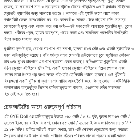
হয়েছে, যা ফ্যাকাশে সাদা ও ল্যাভেন্ডার স্টুডিও টোনের পটভূমিতে একটি গ্ল্যামার-স্টাইলের
প্রোডাক্ট গ্যালারির জন্য সাজানো হয়েছে। আমাদের এই পৃষ্ঠাটি ভালো লাগে কারণ
গ্যালারিটি কেবল আলংকারিক নয়, বরং কার্যকরীও: সামনে থেকে দাঁড়ানো ভঙ্গি, সামান্য
কোণাকোণি দৃশ্য এবং আরাম করে বসা ভঙ্গি—এই সবগুলোই আপনাকে পুতুলটির মুখ, চুলের
ঘনত্ব, শরীরের গড়ন, হাতের অবস্থান, পায়ের সজ্জা এবং সামগ্রিক প্রদর্শনীর উপস্থিতি
বিচার করতে সাহায্য করে।
মুখটিতে সুস্পষ্ট ভ্রূ, চোখের চারপাশে গাঢ় নকশা, হালকা রঙের ঠোঁট এবং একটি স্বাভাবিক ও
সরল অভিব্যক্তি রয়েছে। কাঁধ পর্যন্ত লম্বা সোনালী ঢেউখেলানো চুলে স্তরীভূত কোঁকড়া
ভাব এবং মুখের চারপাশে একপাশে ছড়ানো ফ্রেম রয়েছে। ছবিগুলোতে পুতুলটিকে একটি
রঙিন ক্রোশে-স্টাইলের হল্টার টপ, একটি হালকা ক্রোশে-স্টাইলের নিচের পোশাক এবং
লেসের মতো টপসহ গাঢ় রঙের স্বচ্ছ থাই-হাই হোসিয়ারি পরানো হয়েছে। এই খুঁটিনাটি
বিষয়গুলো একটি বুটিক বা ফ্যাশন-গ্যালারির আবহ তৈরি করে, কিন্তু কোনো একটি জিনিস
আলাদাভাবে অন্তর্ভুক্ত হিসেবে তালিকাভুক্ত না থাকলে, এগুলোকে ছবির সাজসজ্জা
হিসেবেই ধরে নিতে হবে।
চেকআউটের আগে গুরুত্বপূর্ণ পরিমাপ
এই 6YE Doll এর তালিকাভুক্ত উচ্চতা ১৬৫ সেমি / ৫.৪১ ফুট, বুকের মাপ ৬৭ সেমি /
২৬.৩৭ ইঞ্চি, ব্রা সাইজ বি কাপ, কোমর ৫৫ সেমি / ২১.৬৫ ইঞ্চি এবং নিতম্ব ৮১ সেমি /
৩১.৮৮ ইঞ্চি। ছবিতে শরীরটি পাতলা দেখায়, তাই এটি সেইসব ক্রেতাদের জন্য সবচেয়ে
উপযুক্ত যারা ভরাট কাপ বা ভারী শারীরিক গঠনের পরিবর্তে হালকা গড়নের একটি আসল