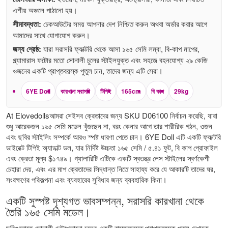
এশীয় অঞ্চলে পাঠানো হয়।
সীমাবদ্ধতা:
চেকআউটের সময় আপনার দেশ নিশ্চিত করুন অথবা অর্ডার করার আগে
আমাদের সাথে যোগাযোগ করুন।
জন্য শ্রেষ্ঠ:
যারা সরাসরি ফ্যাক্টরি থেকে আসা ১৬৫ সেমি লম্বা, বি-কাপ মাপের,
গ্ল্যামারাস ফটোর মতো সোনালী চুলের স্টাইলযুক্ত এবং সহজে বহনযোগ্য ২৯ কেজি
ওজনের একটি প্রাপ্তবয়স্ক পুতুল চান, তাদের জন্য এটি সেরা।
6YE Doll
কারখানা সরাসরি
টিপিই
165cm
বি কাপ
29kg
At Elovedollsআমরা সেইসব ক্রেতাদের জন্য SKU D06100 নির্বাচন করেছি, যারা
শুধু আরেকজন ১৬৫ সেমি মডেল খুঁজছেন না, বরং কেনার আগে তার শারীরিক গঠন, ওজন
এবং ছবির স্টাইলিং সম্পর্কে আরও স্পষ্ট ধারণা পেতে চান। 6YE Doll এটি একটি ফ্যাক্টরি
ডাইরেক্ট টিপিই অ্যাডাল্ট ডল, যার নির্দিষ্ট উচ্চতা ১৬৫ সেমি / ৫.৪১ ফুট, বি কাপ প্রোফাইল
এবং ক্রেতা মূল্য $১৭৪৯। গ্যালারিটি এটিকে একটি স্বতন্ত্র লেস স্টাইলের স্বর্ণকেশী
চেহারা দেয়, এবং এর মাপ ক্রেতাদের সিদ্ধান্ত নিতে সাহায্য করে যে আকারটি তাদের ঘর,
সংরক্ষণের পরিকল্পনা এবং ব্যবহারের সুবিধার জন্য ব্যবহারিক কিনা।
একটি সুস্পষ্ট দৃশ্যগত ভাবসম্পন্ন, সরাসরি কারখানা থেকে
তৈরি ১৬৫ সেমি মডেল।
ছবিগুলোতে সোনালী ঢেউখেলানো চুলের একটি বাস্তবসম্মত প্রাপ্তবয়স্ক পুতুল দেখানো