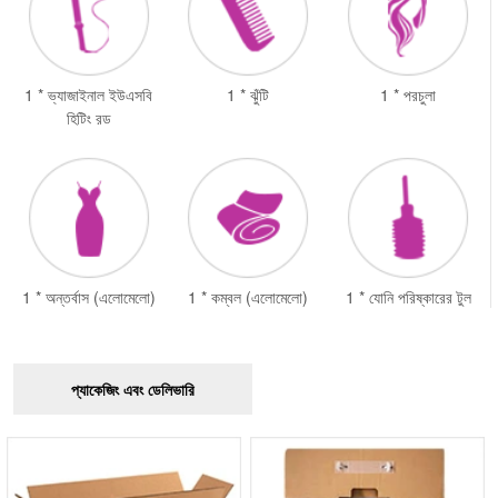
1 * ভ্যাজাইনাল ইউএসবি
1 * ঝুঁটি
1 * পরচুলা
হিটিং রড
1 * অন্তর্বাস (এলোমেলো)
1 * কম্বল (এলোমেলো)
1 * যোনি পরিষ্কারের টুল
প্যাকেজিং এবং ডেলিভারি