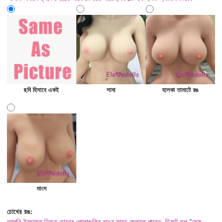
ছবি হিসাবে একই
সাদা
হালকা তামাটে রঙ
মাংস
চোখের রঙ:
আপনি ইচ্ছামত নিচের চোখের গোলাগুলির রঙের সাথে মেলাতে পারেন, ডিফল্ট হল "সেম