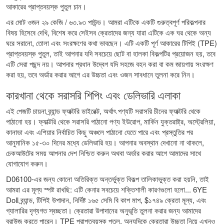
আকারের প্রাপ্তবয়স্ক পুতুল চান।
এর মোট ওজন ২৯ কেজি / ৬৩.৯৩ পাউন্ড। আমরা এটিকে একটি গুরুত্বপূর্ণ পরিকল্পনার
বিষয় হিসেবে দেখি, বিশেষ করে সেইসব ক্রেতাদের জন্য যারা এটিকে এক ঘর থেকে অন্য
ঘরে সরানো, তোলা এবং সংরক্ষণের কথা ভাবছেন। এটি একটি পূর্ণ আকারের টিপিই (TPE)
প্রাপ্তবয়স্ক পুতুল, তাই আপনার যদি সবচেয়ে ছোট বা হালকা বিকল্পটির প্রয়োজন হয়, তবে
এটি সেরা পছন্দ নয়। আপনার প্রধান উদ্বেগ যদি সহজে বহন করা বা কম জায়গায় সংরক্ষণ
করা হয়, তবে অর্ডার করার আগে এর উচ্চতা এবং ওজন সাবধানে তুলনা করে নিন।
কারখানা থেকে সরাসরি শিপিং এবং ডেলিভারি এলাকা
এই পেজটি চায়না ব্র্যান্ড ফ্যাক্টরি ডাইরেক্ট, অর্থাৎ পণ্যটি সরাসরি চীনের ফ্যাক্টরি থেকে
পাঠানো হয়। ফ্যাক্টরি থেকে সরাসরি পাঠানো পণ্য ইউরোপ, মার্কিন যুক্তরাষ্ট্র, অস্ট্রেলিয়া,
কানাডা এবং এশিয়ার নির্বাচিত কিছু অঞ্চলে পাঠানো যেতে পারে এবং প্রস্তুতির পর
আনুমানিক ১৫-৩০ দিনের মধ্যে ডেলিভারি হয়। আপনার অবস্থান দেখানো না থাকলে,
চেকআউটের সময় আপনার দেশ নিশ্চিত করুন অথবা অর্ডার করার আগে আমাদের সাথে
যোগাযোগ করুন।
D06100-এর জন্য কোনো অতিরিক্ত অন্তর্ভুক্ত বিকল্প তালিকাভুক্ত করা হয়নি, তাই
আমরা এর মূল্য স্পষ্ট রাখছি: এটি কেনার সবচেয়ে শক্তিশালী কারণগুলো হলো... 6YE
Doll ব্র্যান্ড, টিপিই উপাদান, নির্দিষ্ট ১৬৫ সেমি বি কাপ মাপ, $১৭৪৯ ক্রেতা মূল্য, এবং
গ্যালারির দৃশ্যগত স্বচ্ছতা। ক্রেতারা উপাদানের অনুভূতি তুলনা করার জন্য আমাদের
ব্রাউজ করতে পারেন।
TPE প্রাপ্তবয়স্ক পুতুল
, অন্যদিকে ক্রেতারা উচ্চতা নিয়ে এখনও