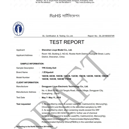
RoHS সার্টিফিকেশন