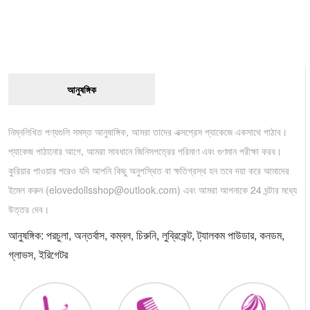
আনুষঙ্গিক
নিম্নলিখিত পণ্যগুলি সমস্ত আনুষাঙ্গিক, আমরা তাদের এক্সপ্রেস প্যাকেজে একসাথে পাঠাব।
প্যাকেজ পাঠানোর আগে, আমরা সাবধানে জিনিসপত্রের পরিমাণ এবং গুণমান পরীক্ষা করব।
কুরিয়ার পাওয়ার পরেও যদি আপনি কিছু অনুপস্থিত বা ক্ষতিগ্রস্থ হন তবে দয়া করে আমাদের
ইমেল করুন (
elovedollsshop@outlook.com
) এবং আমরা আপনাকে 24 ঘন্টার মধ্যে
উত্তর দেব।
আনুষঙ্গিক: পরচুলা, অন্তর্বাস, কম্বল, চিরুনি, লুব্রিকেন্ট, ট্যালকম পাউডার, কনডম,
গ্লাভস, ইরিগেটর