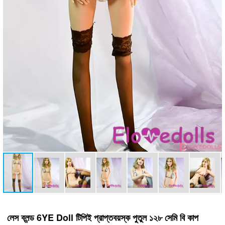
লেস ব্লন্ড 6YE Doll টিপিই প্রাপ্তবয়স্ক পুতুল ১২৮ সেমি বি কাপ