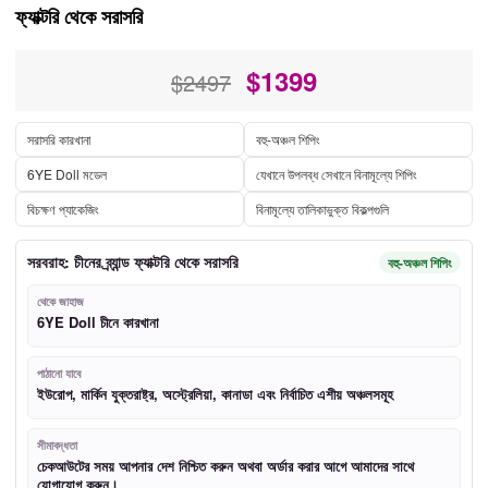
ফ্যাক্টরি থেকে সরাসরি
$
1399
$2497
সরাসরি কারখানা
বহু-অঞ্চল শিপিং
6YE Doll মডেল
যেখানে উপলব্ধ সেখানে বিনামূল্যে শিপিং
বিচক্ষণ প্যাকেজিং
বিনামূল্যে তালিকাভুক্ত বিকল্পগুলি
সরবরাহ: চীনের ব্র্যান্ড ফ্যাক্টরি থেকে সরাসরি
বহু-অঞ্চল শিপিং
থেকে জাহাজ
6YE Doll চীনে কারখানা
পাঠানো যাবে
ইউরোপ, মার্কিন যুক্তরাষ্ট্র, অস্ট্রেলিয়া, কানাডা এবং নির্বাচিত এশীয় অঞ্চলসমূহ
সীমাবদ্ধতা
চেকআউটের সময় আপনার দেশ নিশ্চিত করুন অথবা অর্ডার করার আগে আমাদের সাথে
যোগাযোগ করুন।