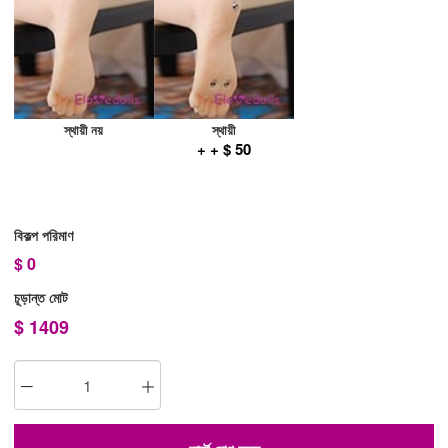
স্থায়ী নয়
স্থায়ী
+ + $ 50
বিকল্প পরিমাণ
$
0
চূড়ান্ত মোট
$
1409