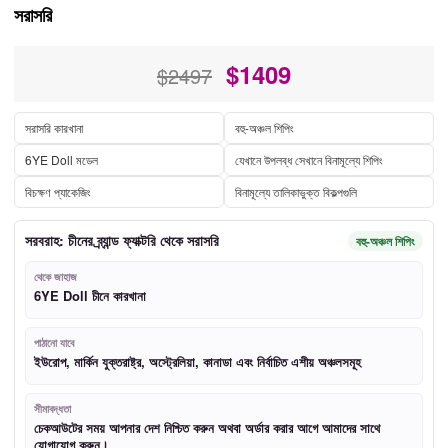
সরাসরি
$
1409
$2497
সরাসরি কারখানা
বহু-অঞ্চল শিপিং
6YE Doll মডেল
যেখানে উপলব্ধ সেখানে বিনামূল্যে শিপিং
বিচক্ষণ প্যাকেজিং
বিনামূল্যে তালিকাভুক্ত বিকল্পগুলি
সরবরাহ: চীনের ব্র্যান্ড ফ্যাক্টরি থেকে সরাসরি
বহু-অঞ্চল শিপিং
থেকে জাহাজ
6YE Doll চীনে কারখানা
পাঠানো যাবে
ইউরোপ, মার্কিন যুক্তরাষ্ট্র, অস্ট্রেলিয়া, কানাডা এবং নির্বাচিত এশীয় অঞ্চলসমূহ
সীমাবদ্ধতা
চেকআউটের সময় আপনার দেশ নিশ্চিত করুন অথবা অর্ডার করার আগে আমাদের সাথে
যোগাযোগ করুন।