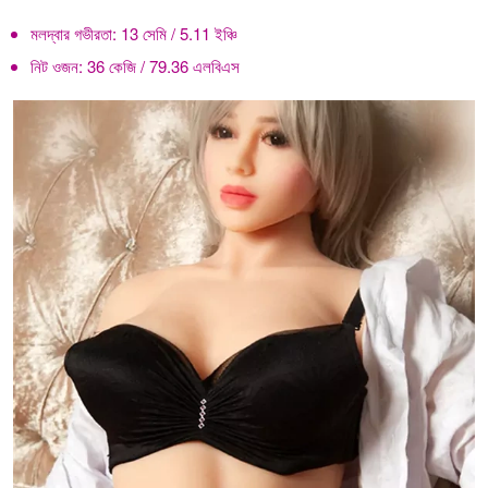
মলদ্বার গভীরতা:
13 সেমি / 5.11 ইঞ্চি
নিট ওজন:
36 কেজি / 79.36 এলবিএস