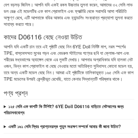
বেশ বড়সড় জিনিস। আপনি যদি একই রকম উচ্চতার তুলনা করেন, আমাদের
৩২ সেমি লাভ
ডল রেঞ্জ
এই মডেলটির এফ কাপ প্রোফাইল এবং ফ্যাক্টরি থেকে সরাসরি আসা পরিচিতি
অক্ষুণ্ণ রেখে, এটি আপনাকে বডির আকার এবং হ্যান্ডলিং সংক্রান্ত প্রত্যাশা তুলনা করতে
সাহায্য করতে পারে।
কাদের D06116 বেছে নেওয়া উচিত
আপনি যদি একটি চান তবে এই পৃষ্ঠাটি বেছে নিন 6YE Doll নির্দিষ্ট মাপ, নরম স্পর্শের
TPE, বাস্তবসম্মত মুখের গড়ন এবং বেডরুম স্টাইলের পণ্যের ছবি যা ক্লোজ-আপ এবং
শরীরের মধ্যভাগের অ্যাঙ্গেল থেকে এর লুকটি দেখায়। আপনার অগ্রাধিকার যদি হালকা নেট
ওজন, ভিন্ন কাপ প্রোফাইল বা বেছে নেওয়ার মতো অতিরিক্ত সুবিধাসহ কোনো মডেল হয়,
তবে অন্য একটি মডেল বেছে নিন। আমরা এই পৃষ্ঠাটিকে তালিকাভুক্ত ১৬৫ সেমি এফ কাপ
TPE মডেলের উপরই কেন্দ্রীভূত রেখেছি, যাতে কেনার সিদ্ধান্তটি পরিষ্কার থাকে।
পণ্য প্রশ্ন
১২৫ সেমি এফ কাপটি কি টিপিই? 6YE Doll D06116 বাড়িতে সেটআপের জন্য
পরিচালনাযোগ্য
একটি ১৬১ সেমি স্থির প্রাপ্তবয়স্ক পুতুল সংরক্ষণ সম্পর্কে আমার কী জানা উচিত?