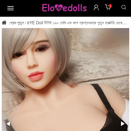
0
মেনু
প্রেম পুতুল
6YE Doll টিপিই ১৬০ সেমি এফ কাপ প্রাপ্তবয়স্ক পুতুল ফ্যাক্টরি থেকে
/
সরাসরি