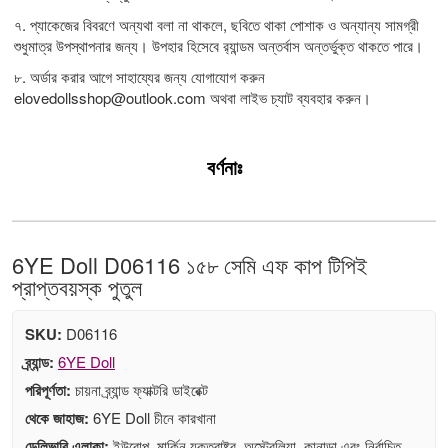
৭. প্যাকেজের বিবরণে অন্যথা বলা না থাকলে, ছবিতে থাকা পোশাক ও অন্যান্য সামগ্রী
শুধুমাত্র উপস্থাপনার জন্য। উপহার হিসেবে র‍্যান্ডম অন্তর্বাস অন্তর্ভুক্ত থাকতে পারে।
৮. অর্ডার করার আগে সাহায্যের জন্য যোগাযোগ করুন
elovedollsshop@outlook.com
অথবা লাইভ চ্যাট ব্যবহার করুন।
বর্ণনাঃ
6YE Doll D06116 ১৫৮ সেমি এফ কাপ টিপিই
প্রাপ্তবয়স্ক পুতুল
SKU:
D06116
ব্র্যান্ড:
6YE Doll
পরিপূর্ণতা:
চায়না ব্র্যান্ড ফ্যাক্টরি ডাইরেক্ট
থেকে জাহাজ:
6YE Doll চীনে কারখানা
ডেলিভারি এলাকা:
ইউরোপ, মার্কিন যুক্তরাষ্ট্র, অস্ট্রেলিয়া, কানাডা এবং নির্বাচিত