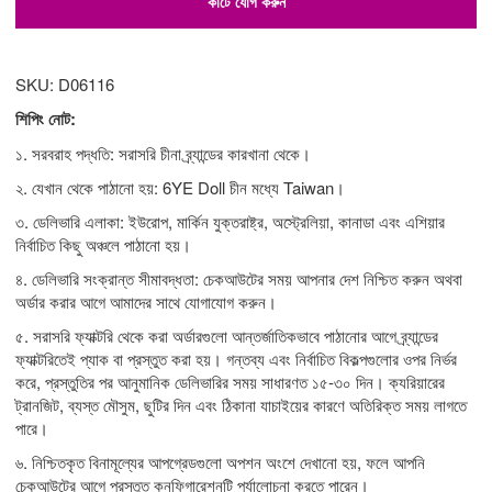
কার্টে যোগ করুন
SKU: D06116
শিপিং নোট:
১. সরবরাহ পদ্ধতি: সরাসরি চীনা ব্র্যান্ডের কারখানা থেকে।
২. যেখান থেকে পাঠানো হয়: 6YE Doll চীন মধ্যে Taiwan।
৩. ডেলিভারি এলাকা: ইউরোপ, মার্কিন যুক্তরাষ্ট্র, অস্ট্রেলিয়া, কানাডা এবং এশিয়ার
নির্বাচিত কিছু অঞ্চলে পাঠানো হয়।
৪. ডেলিভারি সংক্রান্ত সীমাবদ্ধতা: চেকআউটের সময় আপনার দেশ নিশ্চিত করুন অথবা
অর্ডার করার আগে আমাদের সাথে যোগাযোগ করুন।
৫. সরাসরি ফ্যাক্টরি থেকে করা অর্ডারগুলো আন্তর্জাতিকভাবে পাঠানোর আগে ব্র্যান্ডের
ফ্যাক্টরিতেই প্যাক বা প্রস্তুত করা হয়। গন্তব্য এবং নির্বাচিত বিকল্পগুলোর ওপর নির্ভর
করে, প্রস্তুতির পর আনুমানিক ডেলিভারির সময় সাধারণত ১৫-৩০ দিন। ক্যরিয়ারের
ট্রানজিট, ব্যস্ত মৌসুম, ছুটির দিন এবং ঠিকানা যাচাইয়ের কারণে অতিরিক্ত সময় লাগতে
পারে।
৬. নিশ্চিতকৃত বিনামূল্যের আপগ্রেডগুলো অপশন অংশে দেখানো হয়, ফলে আপনি
চেকআউটের আগে প্রস্তুত কনফিগারেশনটি পর্যালোচনা করতে পারেন।