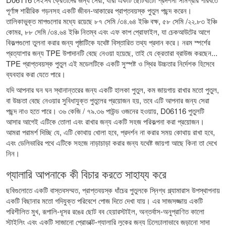
পূর্ণাঙ্গ শারীরিক গড়নসহ একটি জীবন-আকারের প্রাপ্তবয়স্ক পুতুল পছন্দ করেন।
তালিকাভুক্ত মাপগুলোর মধ্যে রয়েছে ৮৭ সেমি /৩৪.৬৪ ইঞ্চি বক্ষ, ৫৮ সেমি /২২.৮৩ ইঞ্চি
কোমর, ৮৮ সেমি /৩৪.৬৪ ইঞ্চি নিতম্ব এবং এফ কাপ প্রোফাইল, যা চেকআউটের আগে
বিকল্পগুলো তুলনা করার জন্য পৃষ্ঠাটিকে যথেষ্ট বিস্তারিত তথ্য প্রদান করে। নরম স্পর্শের
প্রত্যাশার জন্য TPE উপাদানটি বেছে নেওয়া হয়েছে, তাই যে ক্রেতারা ব্রাউজ করছেন...
TPE প্রাপ্তবয়স্ক পুতুল
এই মডেলটিকে একটি সুস্পষ্ট ও স্থির উচ্চতার নির্দেশক হিসেবে
ব্যবহার করা যেতে পারে।
যদি আপনার ঘন ঘন স্থানান্তরের জন্য একটি হালকা পুতুল, কম জায়গায় রাখার মতো পুতুল,
বা উচ্চতা বেছে নেওয়ার সুবিধাযুক্ত পুতুলের প্রয়োজন হয়, তবে এটি আপনার জন্য সেরা
পছন্দ নাও হতে পারে। ৩৬ কেজি / ৭৯.৩৬ পাউন্ড ওজনের হওয়ায়, D06116 পুতুলটি
আসার আগেই এটিকে তোলা এবং রাখার জন্য একটি সহজ পরিকল্পনা করা প্রয়োজন।
আমরা পরামর্শ দিচ্ছি যে, এটি কোথায় খোলা হবে, প্রদর্শন না করার সময় কোথায় রাখা হবে,
এবং ডেলিভারির পথে এটিকে সহজে নাড়াচাড়া করার জন্য যথেষ্ট জায়গা আছে কিনা তা দেখে
নিন।
গ্যালারি আপনাকে কী বিচার করতে সাহায্য করে
ছবিগুলোতে একটি বাস্তবসম্মত, প্রাপ্তবয়স্ক ধাঁচের পুতুলকে স্নিগ্ধ গ্ল্যামারাস উপস্থাপনায়
একটি বিছানার মতো গদিযুক্ত পরিবেশে পোজ দিতে দেখা যায়। এর সাজসজ্জায় একটি
পরিশীলিত মুখ, রূপালি-ধূসর রঙের ছোট বব হেয়ারস্টাইল, অন্তর্বাস-অনুপ্রাণিত কালো
স্টাইলিং এবং একটি সাজানো প্রোডাক্ট-গ্যালারি লুকের জন্য ঢিলেঢালাভাবে জড়ানো সাদা