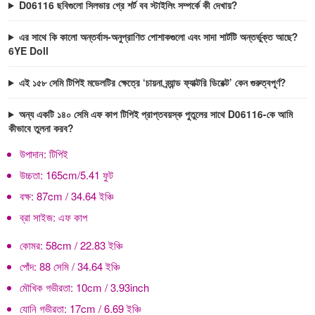
D06116 ছবিগুলো সিলভার গ্রে শর্ট বব স্টাইলিং সম্পর্কে কী দেখায়?
এর সাথে কি কালো অন্তর্বাস-অনুপ্রাণিত পোশাকগুলো এবং সাদা শার্টটি অন্তর্ভুক্ত আছে?
6YE Doll
এই ১৫৮ সেমি টিপিই মডেলটির ক্ষেত্রে ‘চায়না ব্র্যান্ড ফ্যাক্টরি ডিরেক্ট’ কেন গুরুত্বপূর্ণ?
অন্য একটি ১৪০ সেমি এফ কাপ টিপিই প্রাপ্তবয়স্ক পুতুলের সাথে D06116-কে আমি
কীভাবে তুলনা করব?
উপাদান:
টিপিই
উচ্চতা:
165cm/5.41 ফুট
বক্ষ:
87cm / 34.64 ইঞ্চি
ব্রা সাইজ:
এফ কাপ
কোমর:
58cm / 22.83 ইঞ্চি
পোঁদ:
88 সেমি / 34.64 ইঞ্চি
মৌখিক গভীরতা:
10cm / 3.93inch
যোনি গভীরতা:
17cm / 6.69 ইঞ্চি