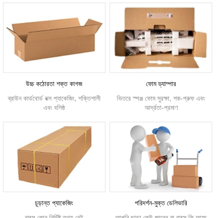
উচ্চ কঠোরতা শক্ত কাগজ
ফোম ড্যাম্পার
ব্রাউন কার্ডবোর্ড বক্স প্যাকেজিং, শক্তিশালী
ভিতরে স্পঞ্জ ফোম সুরক্ষা, শক-প্রুফ এবং
এবং বলিষ্ঠ
আর্দ্রতা-প্রমাণ
চূড়ান্ত প্যাকেজিং
পরিদর্শন-মুক্ত ডেলিভারি
বাক্সে কোন নির্দিষ্ট তথ্য নেই
আপনি ছাড়া কেউ জানেন না বাক্সে কি আছে