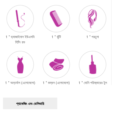
1 * ভ্যাজাইনাল ইউএসবি
1 * ঝুঁটি
1 * পরচুলা
হিটিং রড
1 * অন্তর্বাস (এলোমেলো)
1 * কম্বল (এলোমেলো)
1 * যোনি পরিষ্কারের টুল
প্যাকেজিং এবং ডেলিভারি