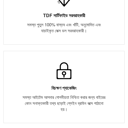
TDF সার্টিফাইড সরবরাহকারী
সমস্ত পুতুল 100% বাস্তব এবং খাঁটি, অনুমোদিত এবং
যাচাইকৃত সেক্স ডল সরবরাহকারী।
বিচক্ষণ প্যাকেজিং
সমস্ত আইটেম আপনার গোপনীয়তা নিশ্চিত করার জন্য বাইরের
কোন সনাক্তকারী তথ্য ছাড়াই প্লেইন ব্রাউন বক্সে পাঠানো
হয়।