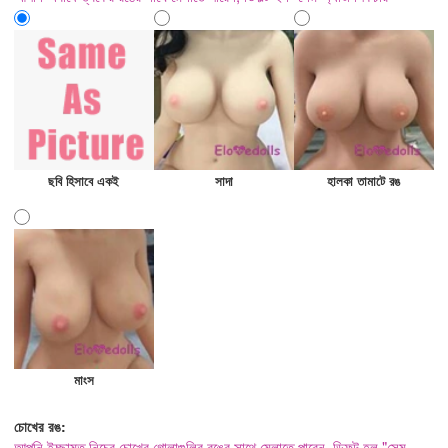
ছবি হিসাবে একই
সাদা
হালকা তামাটে রঙ
মাংস
চোখের রঙ:
আপনি ইচ্ছামত নিচের চোখের গোলাগুলির রঙের সাথে মেলাতে পারেন, ডিফল্ট হল "সেম