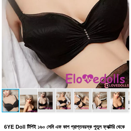
6YE Doll টিপিই ১৬০ সেমি এফ কাপ প্রাপ্তবয়স্ক পুতুল ফ্যাক্টরি থেকে