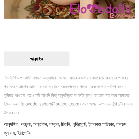
আনুষঙ্গিক
নিম্নলিখিত পণ্যগুলি সমস্ত আনুষাঙ্গিক, আমরা তাদের এক্সপ্রেস প্যাকেজে একসাথে পাঠাব।
প্যাকেজ পাঠানোর আগে, আমরা সাবধানে জিনিসপত্রের পরিমাণ এবং গুণমান পরীক্ষা করব।
কুরিয়ার পাওয়ার পরেও যদি আপনি কিছু অনুপস্থিত বা ক্ষতিগ্রস্থ হন তবে দয়া করে আমাদের
ইমেল করুন (
elovedollsshop@outlook.com
) এবং আমরা আপনাকে 24 ঘন্টার মধ্যে
উত্তর দেব।
আনুষঙ্গিক: পরচুলা, অন্তর্বাস, কম্বল, চিরুনি, লুব্রিকেন্ট, ট্যালকম পাউডার, কনডম,
গ্লাভস, ইরিগেটর