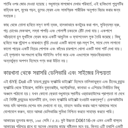
শার্টের ওপর জোর দেওয়া হয়েছে। শুধুমাত্র মাপজোখ দেখার পরিবর্তে, এই ছবিগুলো পুতুলটির
বাহ্যিক রূপ, মুখের গড়ন, চুলের ফ্রেম এবং সামগ্রিক শারীরিক অনুপাত বিচার করার জন্য
সহায়ক।
কাছ থেকে তোলা ছবিতে মসৃণ ফর্সা ত্বক, হালকাভাবে কনট্যুর করা গাল, সুবিন্যস্ত ভ্রু,
গাঢ় চোখের মেকআপ, লম্বা পাপড়ি এবং গোলাপী চকচকে ঠোঁট দেখা যায়। একপাশে
আঁচড়ানো চুল মুখটিকে ফ্রেম করে একটি আধুনিক ও ফ্যাশনেবল লুক তৈরি করেছে। কিছু
ছবিতে সরু স্ট্র্যাপ ও মাঝখানে কুঁচি দেওয়া একটি কালো ব্রা-সদৃশ টপ, সাথে লেস লাগানো
কালো পাড়ের একটি নিচের পোশাক এবং কাঁধের চারপাশে খোলা একটি সাদা শার্ট দেখা যায়।
এই দৃশ্যমান অংশগুলো ছবির স্টাইলিং বর্ণনা করে এবং এগুলোকে স্বয়ংক্রিয়ভাবে
অন্তর্ভুক্ত অপশন হিসেবে গণ্য করা উচিত নয়।
কারখানা থেকে সরাসরি ডেলিভারি এবং সাইজের নিশ্চয়তা
এই 6YE Doll এটি ‘চায়না ব্র্যান্ড ফ্যাক্টরি ডাইরেক্ট’ হিসেবে তালিকাভুক্ত এবং চীনের ব্র্যান্ড
ফ্যাক্টরি থেকে ইউরোপ, মার্কিন যুক্তরাষ্ট্র, অস্ট্রেলিয়া, কানাডা ও এশিয়ার নির্বাচিত কিছু
অঞ্চলে পাঠানো হয়। যখন কোনো ক্রেতা শুধুমাত্র স্থানীয় ওয়্যারহাউসের প্রাপ্যতা না দেখে
এই নির্দিষ্ট ব্র্যান্ডের মডেলটিই চান, তখন ফ্যাক্টরি ডাইরেক্ট হওয়াটা গুরুত্বপূর্ণ। চেকআউটের
সময় যদি আপনার দেশের নাম দেখানো না হয়, তাহলে অর্ডার করার আগে আমাদের সাথে
যোগাযোগ করুন, যাতে আমরা ডেলিভারির সুবিধা নিশ্চিত করতে সাহায্য করতে পারি।
আকারের তুলনার জন্য, ১৬৫ সেমি / ৫.৪১ ফুট উচ্চতা D06116-কে এমন একটি বাস্তব
আকারের পরিসরে রাখে যা অনেক ক্রেতার কাছে দৃষ্টিনন্দন মনে হয়, কিন্তু এটি তথাপি একটি