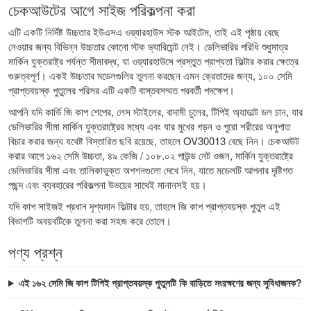
চেকআউটের আগে সাইজ পরিকল্পনা করা
এটি একটি নির্দিষ্ট উচ্চতার ইউএসএ ওয়্যারহাউস স্টক আইটেম, তাই এই পৃষ্ঠায় বেছে
নেওয়ার জন্য বিভিন্ন উচ্চতার কোনো স্টক ভ্যারিয়েন্ট নেই। ডেলিভারির পরিধি শুধুমাত্র
মার্কিন যুক্তরাষ্ট্র পর্যন্ত সীমাবদ্ধ, যা ওয়্যারহাউসে প্রস্তুত প্রাপ্যতা ফিল্টার করার ক্ষেত্রে
গুরুত্বপূর্ণ। একই উচ্চতার মডেলগুলির তুলনা করছেন এমন ক্রেতাদের জন্য,
১০০ সেমি
প্রাপ্তবয়স্ক পুতুলের পরিসর
এটি একটি বাস্তবসম্মত পরবর্তী পদক্ষেপ।
আপনি যদি কার্ভি জি কাপ শেপের, লেস স্টাইলের, বাদামী চুলের, টিপিই অ্যাডাল্ট ডল চান, যার
ডেলিভারির সীমা মার্কিন যুক্তরাষ্ট্রের মধ্যে এবং যার মুখের গড়ন ও পুরো শরীরের অনুপাত
বিচার করার জন্য যথেষ্ট বিস্তারিত ছবি রয়েছে, তাহলে OV30013 বেছে নিন। চেকআউট
করার আগে ১৬২ সেমি উচ্চতা, ৪৯ কেজি / ১০৮.০২ পাউন্ড নেট ওজন, মার্কিন যুক্তরাষ্ট্রে
ডেলিভারির সীমা এবং তালিকাভুক্ত অপশনগুলো দেখে নিন, যাতে মডেলটি আপনার দৃষ্টিগত
পছন্দ এবং ব্যবহারের পরিকল্পনা উভয়ের সাথেই মানানসই হয়।
যদি কাপ সাইজই প্রধান দৃশ্যমান ফিল্টার হয়, তাহলে
জি কাপ প্রাপ্তবয়স্ক পুতুল
এই
বিভাগটি অবয়বটিকে তুলনা করা সহজ করে তোলে।
পণ্য প্রশ্ন
এই ১৬২ সেমি জি কাপ টিপিই প্রাপ্তবয়স্ক পুতুলটি কি বাড়িতে সংরক্ষণের জন্য সুবিধাজনক?