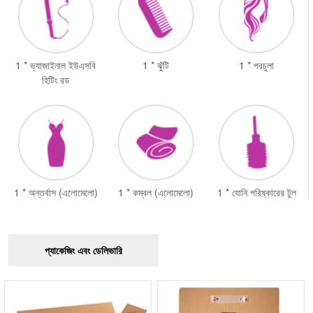
1 * ভ্যাজাইনাল ইউএসবি
1 * ঝুঁটি
1 * পরচুলা
হিটিং রড
1 * অন্তর্বাস (এলোমেলো)
1 * কম্বল (এলোমেলো)
1 * যোনি পরিষ্কারের টুল
প্যাকেজিং এবং ডেলিভারি