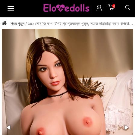
0
মেনু
প্রেম পুতুল
১৬২ সেমি জি কাপ টিপিই প্রাপ্তবয়স্ক পুতুল, সহজে নাড়াচাড়া করার উপযোগী,
/
ইউএসএ স্টক