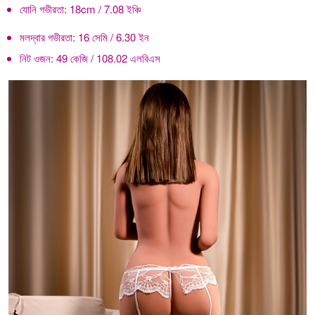
যোনি গভীরতা:
18cm / 7.08 ইঞ্চি
মলদ্বার গভীরতা:
16 সেমি / 6.30 ইন
নিট ওজন:
49 কেজি / 108.02 এলবিএস