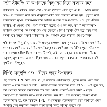
ফটো স্টাইলিং যা আপনাকে সিদ্ধান্ত নিতে সাহায্য করে
গ্যালারিটি বেশ কাজের, কারণ এটি একাধিক দৃষ্টিকোণ থেকে ছবি দেখায়। এখানে আমরা
লাউঞ্জ বা বেডরুমের মতো নরম পটভূমিতে তোলা উষ্ণ ইনডোর পণ্যের ছবি, পুতুলের মতো
বাস্তবসম্মত মুখের ক্লোজ-আপ ছবি, শরীরের উপরের অংশের ফ্রেমিং এবং পুরো শরীরের
স্টাইলিং শট দেখতে পারি। মুখটি সাজানো হয়েছে শেপ করা ভ্রু, সুস্পষ্ট আইলাইনার-
স্টাইলের মেকআপ, বড় বাদামী চোখ এবং চকচকে গোলাপী আভার ঠোঁট দিয়ে, আর লম্বা
বাদামী চুলে রয়েছে হালকা হাইলাইটস এবং মাঝখান থেকে সামান্য একপাশে সিঁথি।
শারীরিক গঠনটি সুডৌল, এবং তালিকাভুক্ত মাপগুলো হলো বুক ১০০ সেমি /৩৯.৩৭ ইঞ্চি,
কোমর ৬১ সেমি /২৪.০১ ইঞ্চি, এবং নিতম্ব ১০৬ সেমি /৪১.৭৩ ইঞ্চি। পুরো শরীর এবং
বসা অবস্থার ছবিতে জি কাপের গড়নটি স্পষ্ট, তাই যেসব ক্রেতা এক জায়গায় শরীরের
অনুপাত, মুখের গড়ন এবং সামগ্রিক প্রদর্শনের ধরন তুলনা করতে চান, তাদের জন্য এই
পৃষ্ঠাটি বেশ উপযুক্ত।
টিপিই অনুভূতি এবং শরীরের জন্য উপযুক্ত
এই মডেলটি TPE দিয়ে তৈরি, যা পূর্ণ আকারের প্রাপ্তবয়স্ক পুতুলের জন্য একটি বহুল
ব্যবহৃত ও নরম স্পর্শের উপাদান। আমরা সেইসব ক্রেতাদের জন্য এই SKU-টি পছন্দ করি,
যারা শুধুমাত্র বিস্তৃত ক্যাটাগরির নাম দিয়ে খোঁজার পরিবর্তে একটি নির্দিষ্ট ও সহজে
নিয়ন্ত্রণযোগ্য উচ্চতায় আরও ভরাট শারীরিক গড়ন চান। যদি উপাদানই আপনার প্রথম
বিবেচ্য বিষয় হয়, তবে আমাদের TPE প্রাপ্তবয়স্ক পুতুলের ক্যাটাগরিটি আপনাকে একই
উপাদানে তৈরি অন্যান্য মডেলের সাথে তুলনা করতে সাহায্য করতে পারে।