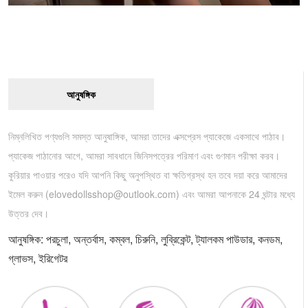
আনুষঙ্গিক
নিম্নলিখিত পণ্যগুলি সমস্ত আনুষাঙ্গিক, আমরা তাদের এক্সপ্রেস প্যাকেজে একসাথে পাঠাব।
প্যাকেজ পাঠানোর আগে, আমরা সাবধানে জিনিসপত্রের পরিমাণ এবং গুণমান পরীক্ষা করব।
কুরিয়ার পাওয়ার পরেও যদি আপনি কিছু অনুপস্থিত বা ক্ষতিগ্রস্থ হন তবে দয়া করে আমাদের
ইমেল করুন (
elovedollsshop@outlook.com
) এবং আমরা আপনাকে 24 ঘন্টার মধ্যে
উত্তর দেব।
আনুষঙ্গিক: পরচুলা, অন্তর্বাস, কম্বল, চিরুনি, লুব্রিকেন্ট, ট্যালকম পাউডার, কনডম,
গ্লাভস, ইরিগেটর