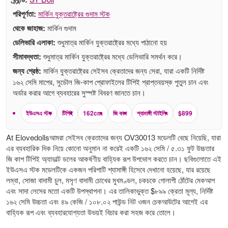
পরিপূর্ণতা:
মার্কিন যুক্তরাষ্ট্রের গুদাম স্টক
থেকে জাহাজ:
মার্কিন গুদাম
ডেলিভারি এলাকা:
শুধুমাত্র মার্কিন যুক্তরাষ্ট্রের মধ্যে পাঠানো হয়
সীমাবদ্ধতা:
শুধুমাত্র মার্কিন যুক্তরাষ্ট্রের মধ্যে ডেলিভারি সমর্থন করে।
জন্য শ্রেষ্ঠ:
মার্কিন যুক্তরাষ্ট্রের সেইসব ক্রেতাদের জন্য সেরা, যারা একটি নির্দিষ্ট
১৬২ সেমি মাপের, সুডৌল জি-কাপ প্রোফাইলের টিপিই প্রাপ্তবয়স্ক পুতুল চান এবং
অর্ডার করার আগে ব্যবহারের সুস্পষ্ট বিবরণ জানতে চান।
ইউএসএ স্টক
টিপিই
162cm
জি কাপ
শ্যামাঙ্গী স্টাইলিং
$899
At Elovedollsআমরা সেইসব ক্রেতাদের জন্য OV30013 মডেলটি বেছে নিয়েছি, যারা
এর ব্যবহারিক দিক নিয়ে কোনো অনুমান না করেই একটি ১৬২ সেমি / ৫.৩১ ফুট উচ্চতার
জি কাপ টিপিই অ্যাডাল্ট ডলের আকর্ষণীয় বাহ্যিক রূপ উপভোগ করতে চান। ছবিগুলোতে এই
ইউএসএ স্টক মডেলটিকে একজন পরিপাটি শ্যামাঙ্গী হিসেবে দেখানো হয়েছে, যার রয়েছে
লম্বা, সোজা বাদামী চুল, মসৃণ বাদামী চোখের মুখমণ্ডল, চকচকে গোলাপী ঠোঁটের মেকআপ
এবং সাদা লেসের মতো একটি উপস্থাপনা। এর তালিকাভুক্ত $৮৯৯ ক্রেতা মূল্য, নির্দিষ্ট
১৬২ সেমি উচ্চতা এবং ৪৯ কেজি / ১০৮.০২ পাউন্ড নিট ওজন চেকআউটের আগেই এর
বাহ্যিক রূপ এবং ব্যবহারযোগ্যতা উভয়ই বিচার করা সহজ করে তোলে।