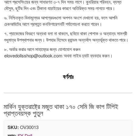
আগে প্রসেসিংয়ের জন্য সাধারণত ৩-৭ দিন সময় লাগে। ক্যুরিয়ার পরিবহন, ব্যস্ত
মৌসুম, ছুটির দিন এবং ঠিকানা যাচাইয়ের কারণে অতিরিক্ত সময় লাগতে পারে।
৬. নিশ্চিতকৃত বিনামূল্যের আপগ্রেডগুলো অপশন অংশে দেখানো হয়, ফলে আপনি
চেকআউটের আগে প্রস্তুত কনফিগারেশনটি পর্যালোচনা করতে পারেন।
৭. প্যাকেজের বিবরণে অন্যথা বলা না থাকলে, ছবিতে থাকা পোশাক ও অন্যান্য সামগ্রী
শুধুমাত্র উপস্থাপনার জন্য। উপহার হিসেবে র‍্যান্ডম অন্তর্বাস অন্তর্ভুক্ত থাকতে পারে।
৮. অর্ডার করার আগে সাহায্যের জন্য যোগাযোগ করুন
elovedollsshop@outlook.com
অথবা লাইভ চ্যাট ব্যবহার করুন।
বর্ণনাঃ
মার্কিন যুক্তরাষ্ট্রে মজুত থাকা ১৭০ সেমি জি কাপ টিপিই
প্রাপ্তবয়স্ক পুতুল
SKU:
OV30013
ব্র্যান্ড:
SY Doll