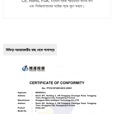
CE, RoHS, FDA, ইত্যাদি দ্বারা প্রত্যয়িত মানের মান
এবং নির্ভরযোগ্যতার সর্বোচ্চ স্তর পূরণ করতে।
বিভিন্ন সরবরাহকারীর কাছ থেকে শংসাপত্র