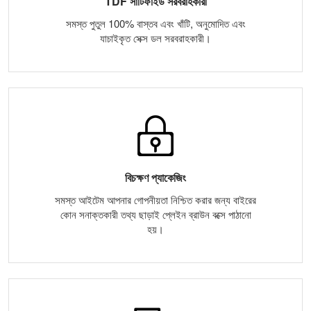
TDF সার্টিফাইড সরবরাহকারী
সমস্ত পুতুল 100% বাস্তব এবং খাঁটি, অনুমোদিত এবং
যাচাইকৃত সেক্স ডল সরবরাহকারী।
বিচক্ষণ প্যাকেজিং
সমস্ত আইটেম আপনার গোপনীয়তা নিশ্চিত করার জন্য বাইরের
কোন সনাক্তকারী তথ্য ছাড়াই প্লেইন ব্রাউন বক্সে পাঠানো
হয়।