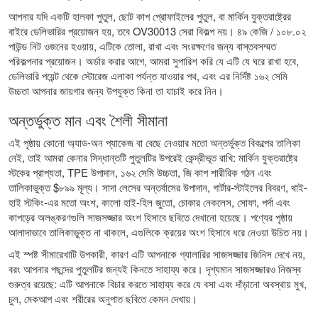
আপনার যদি একটি হালকা পুতুল, ছোট কাপ প্রোফাইলের পুতুল, বা মার্কিন যুক্তরাষ্ট্রের
বাইরে ডেলিভারির প্রয়োজন হয়, তবে OV30013 সেরা বিকল্প নয়। ৪৯ কেজি / ১০৮.০২
পাউন্ড নিট ওজনের হওয়ায়, এটিকে তোলা, রাখা এবং সংরক্ষণের জন্য বাস্তবসম্মত
পরিকল্পনার প্রয়োজন। অর্ডার করার আগে, আমরা সুপারিশ করি যে এটি যে ঘরে রাখা হবে,
ডেলিভারি পয়েন্ট থেকে স্টোরেজ এলাকা পর্যন্ত যাওয়ার পথ, এবং এর নির্দিষ্ট ১৬২ সেমি
উচ্চতা আপনার জায়গার জন্য উপযুক্ত কিনা তা যাচাই করে নিন।
অন্তর্ভুক্ত মান এবং শৈলী সীমানা
এই পৃষ্ঠায় কোনো অ্যাড-অন প্যাকেজ বা বেছে নেওয়ার মতো অন্তর্ভুক্ত বিকল্পের তালিকা
নেই, তাই আমরা কেনার সিদ্ধান্তটি পুতুলটির উপরেই কেন্দ্রীভূত রাখি: মার্কিন যুক্তরাষ্ট্রে
স্টকের প্রাপ্যতা, TPE উপাদান, ১৬২ সেমি উচ্চতা, জি কাপ শারীরিক গঠন এবং
তালিকাভুক্ত $৮৯৯ মূল্য। সাদা লেসের অন্তর্বাসের উপাদান, গার্টার-স্টাইলের বিবরণ, থাই-
হাই স্টকিং-এর মতো অংশ, কালো হাই-হিল জুতো, চোকার নেকলেস, সোফা, পর্দা এবং
কাপড়ের অলঙ্করণগুলি সাজসজ্জার অংশ হিসাবে ছবিতে দেখানো হয়েছে। পণ্যের পৃষ্ঠায়
আলাদাভাবে তালিকাভুক্ত না থাকলে, এগুলিকে ক্রয়ের অংশ হিসাবে ধরে নেওয়া উচিত নয়।
এই স্পষ্ট সীমারেখাটি উপকারী, কারণ এটি আপনাকে গ্যালারির সাজসজ্জার জিনিস দেখে নয়,
বরং আপনার পছন্দের পুতুলটির জন্যই কিনতে সাহায্য করে। দৃশ্যমান সাজসজ্জারও নিজস্ব
গুরুত্ব রয়েছে: এটি আপনাকে বিচার করতে সাহায্য করে যে বসা এবং দাঁড়ানো অবস্থায় মুখ,
চুল, মেকআপ এবং শরীরের অনুপাত ছবিতে কেমন দেখায়।