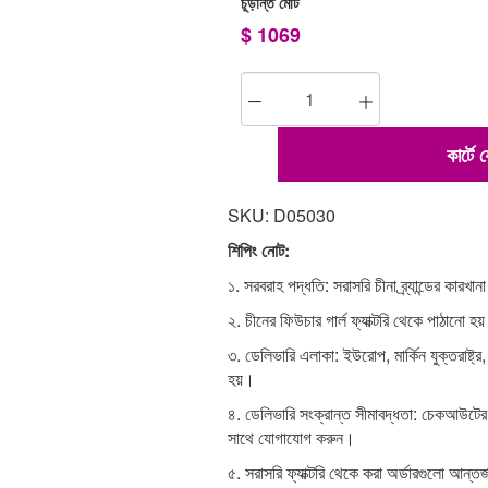
চূড়ান্ত মোট
$
1069
কার্টে
SKU: D05030
শিপিং নোট:
১. সরবরাহ পদ্ধতি: সরাসরি চীনা ব্র্যান্ডের কারখা
২. চীনের ফিউচার গার্ল ফ্যাক্টরি থেকে পাঠানো হয
৩. ডেলিভারি এলাকা: ইউরোপ, মার্কিন যুক্তরাষ্ট্র,
হয়।
৪. ডেলিভারি সংক্রান্ত সীমাবদ্ধতা: চেকআউটে
সাথে যোগাযোগ করুন।
৫. সরাসরি ফ্যাক্টরি থেকে করা অর্ডারগুলো আন্তর্জ