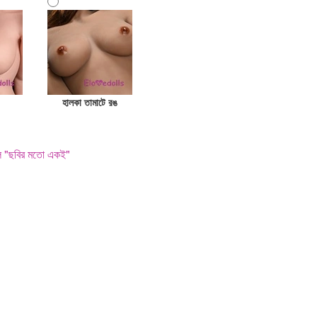
হালকা তামাটে রঙ
হল "ছবির মতো একই"