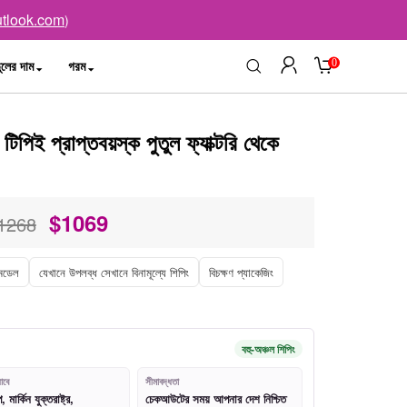
tlook.com
)
0
ুলের দাম
গরম
িপিই প্রাপ্তবয়স্ক পুতুল ফ্যাক্টরি থেকে
$
1069
1268
 মডেল
যেখানে উপলব্ধ সেখানে বিনামূল্যে শিপিং
বিচক্ষণ প্যাকেজিং
বহু-অঞ্চল শিপিং
াবে
সীমাবদ্ধতা
মার্কিন যুক্তরাষ্ট্র,
চেকআউটের সময় আপনার দেশ নিশ্চিত