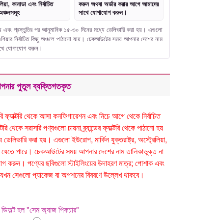
লিয়া, কানাডা এবং নির্বাচিত
করুন অথবা অর্ডার করার আগে আমাদের
অঞ্চলসমূহ
সাথে যোগাযোগ করুন।
নো হয় এবং প্রস্তুতির পর আনুমানিক ১৫-৩০ দিনের মধ্যে ডেলিভারি করা হয়। এগুলো
বং এশিয়ার নির্বাচিত কিছু অঞ্চলে পাঠানো যায়। চেকআউটের সময় আপনার দেশের নাম
সাথে যোগাযোগ করুন।
পনার পুতুল ব্যক্তিগতকৃত
সরাসরি ফ্যাক্টরি থেকে আসা কনফিগারেশন এবং নিচে আগে থেকে নির্বাচিত
ি থেকে সরাসরি পণ্যগুলো চায়না ব্র্যান্ডের ফ্যাক্টরি থেকে পাঠানো হয়
েলিভারি করা হয়। এগুলো ইউরোপ, মার্কিন যুক্তরাষ্ট্র, অস্ট্রেলিয়া,
ঠানো যেতে পারে। চেকআউটের সময় আপনার দেশের নাম তালিকাভুক্ত না
 করুন। পণ্যের ছবিগুলো স্টাইলিংয়ের উদাহরণ মাত্র; পোশাক এবং
 হবে যখন সেগুলো প্যাকেজ বা অপশনের বিবরণে উল্লেখ থাকবে।
ডিফল্ট হল "সেম অ্যাজ পিকচার"