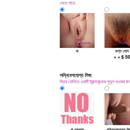
যেতে পারে
না
গুপ্ত লোম
+ + $ 5
সন্নিবেশযোগ্য লিঙ্গ:
স্থির যোনিতে একটি ট্রান্সজেন্ডার পুতুল হওয়ার জ
না ধন্যবাদ
সন্নিবেশযোগ্য লি