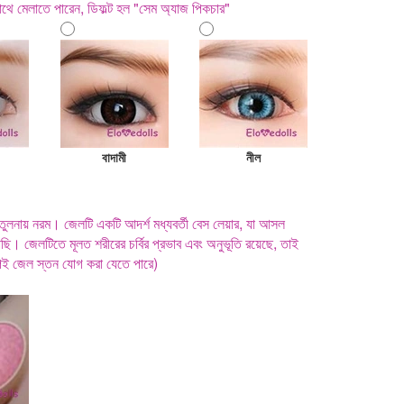
থে মেলাতে পারেন, ডিফল্ট হল "সেম অ্যাজ পিকচার"
বাদামী
নীল
ুলনায় নরম। জেলটি একটি আদর্শ মধ্যবর্তী বেস লেয়ার, যা আসল
ি। জেলটিতে মূলত শরীরের চর্বির প্রভাব এবং অনুভূতি রয়েছে, তাই
েই জেল স্তন যোগ করা যেতে পারে)