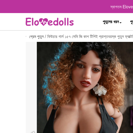
স্বাগতম Elovedo
পুতুলের ধরন
পু
প্রেম পুতুল
/
ফিউচার গার্ল ১৫৭ সেমি জি কাপ টিপিই প্রাপ্তবয়স্ক পুতুল ফ্যাক্