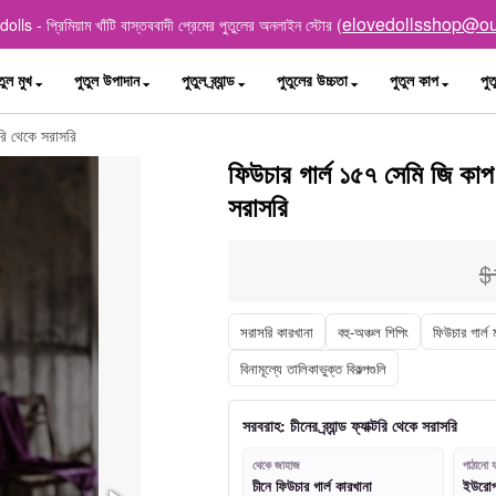
elovedollsshop@ou
lls - প্রিমিয়াম খাঁটি বাস্তববাদী প্রেমের পুতুলের অনলাইন স্টোর (
তুল মুখ
পুতুল উপাদান
পুতুল ব্র্যান্ড
পুতুলের উচ্চতা
পুতুল কাপ
পুত
টরি থেকে সরাসরি
ফিউচার গার্ল ১৫৭ সেমি জি কাপ ট
সরাসরি
$
সরাসরি কারখানা
বহু-অঞ্চল শিপিং
ফিউচার গার্ল
বিনামূল্যে তালিকাভুক্ত বিকল্পগুলি
সরবরাহ: চীনের ব্র্যান্ড ফ্যাক্টরি থেকে সরাসরি
থেকে জাহাজ
পাঠানো য
চীনে ফিউচার গার্ল কারখানা
ইউরোপ, 