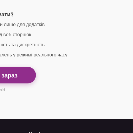
вати?
и лише для додатків
 веб-сторінок
сть та дискретність
лень у режимі реального часу
 зараз
oid