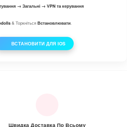
ування → Загальні → VPN та керування
edolls
& Торкніться
Встановлювати
.
ВСТАНОВИТИ ДЛЯ IOS
Швидка Доставка По Всьому