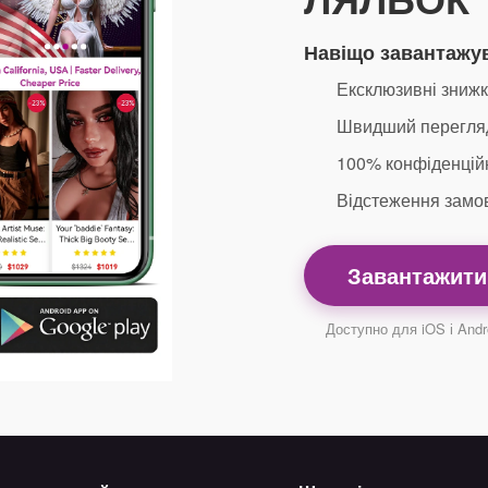
Навіщо завантажу
Ексклюзивні знижк
Швидший перегляд
100% конфіденційні
Відстеження замов
Завантажити
Доступно для iOS і Andr