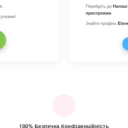
я.
Перейдіть до
Налашт
пристроями
.
купками!
Знайти профіль
Elov
100% Безпечна Конфіденційність