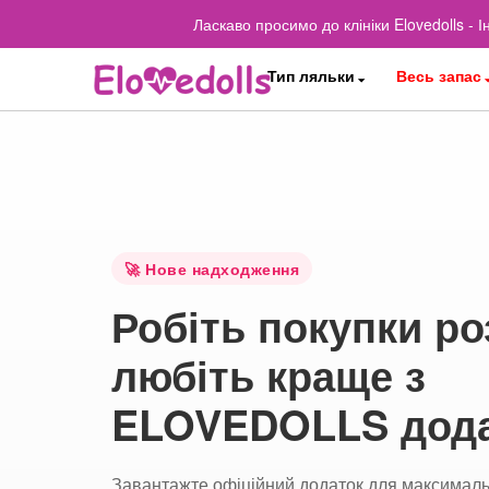
Ласкаво просимо до клініки Elovedolls -
Тип ляльки
Весь запас
🚀 Нове надходження
Робіть покупки ро
любіть краще з
ELOVEDOLLS дод
Завантажте офіційний додаток для максималь