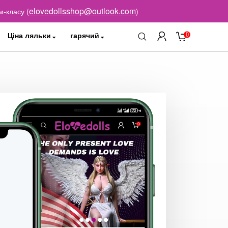
elovedollsshop@outlook.com
м-класу (
)
Ціна ляльки
гарячий
0