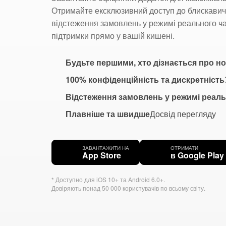
Отримайте ексклюзивний доступ до блискавич
відстеження замовлень у режимі реального ча
підтримки прямо у вашій кишені.
Будьте першими, хто дізнається про нов
100% конфіденційність та дискретність
Відстеження замовлень у режимі реаль
Плавніше та швидше
Досвід перегляду
ЗАВАНТАЖИТИ НА
ОТРИМАТИ
App Store
в Google Play
* Доступно для iOS 10+ та Android 6.0+.
Довіряють понад 50 000 користувачів по всьому світу.