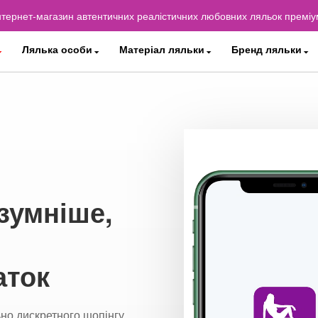
 Інтернет-магазин автентичних реалістичних любовних ляльок преміу
Лялька особи
Матеріал ляльки
Бренд ляльки
зумніше,
аток
но дискретного шопінгу.