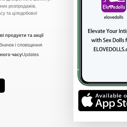
них розпродажів,
су та цілодобової
і продукти та акції
Значок і сповіщення
ного часу
Updates