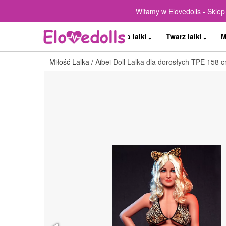
Witamy w Elovedolls - Sklep
Typ lalki
Twarz lalki
M
Miłość Lalka
/
Aibei Doll Lalka dla dorosłych TPE 158 c