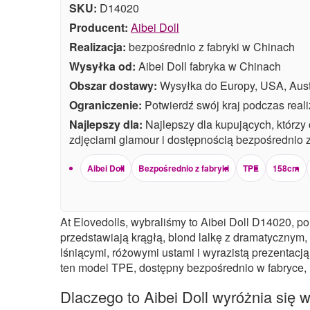
SKU:
D14020
Producent:
Aibei Doll
Realizacja:
bezpośrednio z fabryki w Chinach
Wysyłka od:
Aibei Doll fabryka w Chinach
Obszar dostawy:
Wysyłka do Europy, USA, Austr
Ograniczenie:
Potwierdź swój kraj podczas real
Najlepszy dla:
Najlepszy dla kupujących, którzy 
zdjęciami glamour i dostępnością bezpośrednio z 
Aibei Doll
Bezpośrednio z fabryki
TPE
158cm
At Elovedolls, wybraliśmy to Aibei Doll D14020,
przedstawiają krągłą, blond lalkę z dramatycznym
lśniącymi, różowymi ustami i wyrazistą prezentacją 
ten model TPE, dostępny bezpośrednio w fabryce, 
Dlaczego to Aibei Doll wyróżnia się w 