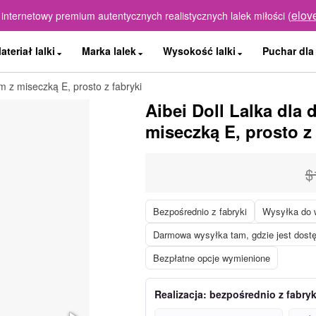
elov
 internetowy premium autentycznych realistycznych lalek miłości (
ateriał lalki
Marka lalek
Wysokość lalki
Puchar dla 
m z miseczką E, prosto z fabryki
Aibei Doll Lalka dla
miseczką E, prosto z 
$
Bezpośrednio z fabryki
Wysyłka do w
Darmowa wysyłka tam, gdzie jest dost
Bezpłatne opcje wymienione
Realizacja: bezpośrednio z fabry