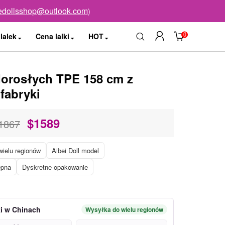
edollsshop@outlook.com
)
0
lalek
Cena lalki
HOT
 dorosłych TPE 158 cm z
fabryki
$
1589
1867
ielu regionów
Aibei Doll model
ępna
Dyskretne opakowanie
ki w Chinach
Wysyłka do wielu regionów