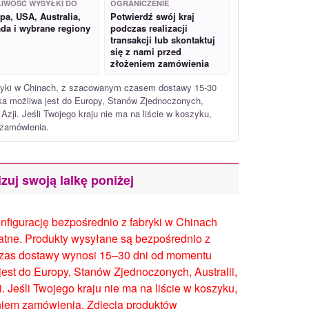
IWOŚĆ WYSYŁKI DO
OGRANICZENIE
pa, USA, Australia,
Potwierdź swój kraj
da i wybrane regiony
podczas realizacji
transakcji lub skontaktuj
się z nami przed
złożeniem zamówienia
bryki w Chinach, z szacowanym czasem dostawy 15-30
a możliwa jest do Europy, Stanów Zjednoczonych,
Azji. Jeśli Twojego kraju nie ma na liście w koszyku,
 zamówienia.
zuj swoją lalkę poniżej
figurację bezpośrednio z fabryki w Chinach
atne. Produkty wysyłane są bezpośrednio z
czas dostawy wynosi 15–30 dni od momentu
est do Europy, Stanów Zjednoczonych, Australii,
 Jeśli Twojego kraju nie ma na liście w koszyku,
eniem zamówienia. Zdjęcia produktów