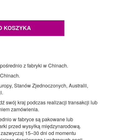
O KOSZYKA
pośrednio z fabryki w Chinach.
w Chinach.
ropy, Stanów Zjednoczonych, Australii,
i.
ź swój kraj podczas realizacji transakcji lub
eniem zamówienia.
ednio w fabryce są pakowane lub
arki przed wysyłką międzynarodową.
 zazwyczaj 15–30 dni od momentu
iejsca docelowego i wybranych opcji.