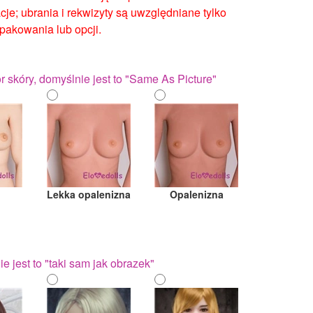
cje; ubrania i rekwizyty są uwzględniane tylko
opakowania lub opcji.
skóry, domyślnie jest to "Same As Picture"
Lekka opalenizna
Opalenizna
 jest to "taki sam jak obrazek"