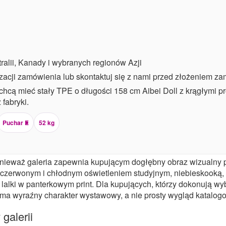
alii, Kanady i wybranych regionów Azji
izacji zamówienia lub skontaktuj się z nami przed złożeniem z
chcą mieć stały TPE o długości 158 cm Aibei Doll z krągłymi pr
fabryki.
Puchar E
52 kg
 ponieważ galeria zapewnia kupującym dogłębny obraz wizualny
, czerwonym i chłodnym oświetleniem studyjnym, niebieskooką, 
lalki w panterkowym print. Dla kupujących, którzy dokonują wybo
ma wyraźny charakter wystawowy, a nie prosty wygląd katalog
galerii