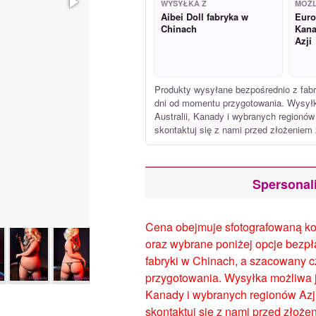
WYSYŁKA Z
MOŻL
Aibei Doll fabryka w
Euro
Chinach
Kana
Azji
Produkty wysyłane bezpośrednio z fa
dni od momentu przygotowania. Wysyłk
Australii, Kanady i wybranych regionów 
skontaktuj się z nami przed złożeniem
Spersonali
Cena obejmuje sfotografowaną kon
oraz wybrane poniżej opcje bezpł
fabryki w Chinach, a szacowany 
przygotowania. Wysyłka możliwa j
Kanady i wybranych regionów Azji.
skontaktuj się z nami przed złoż