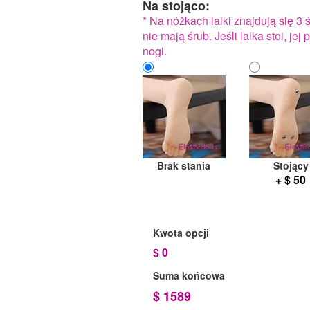
Na stojąco:
* Na nóżkach lalki znajdują się 3 
nie mają śrub. Jeśli lalka stoi, jej
nogi.
Brak stania
Stojący
+ $ 50
Kwota opcji
$
0
Suma końcowa
$
1589