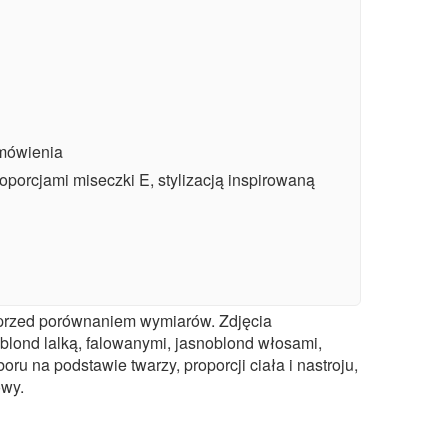
amówienia
oporcjami miseczki E, stylizacją inspirowaną
 przed porównaniem wymiarów. Zdjęcia
blond lalką, falowanymi, jasnoblond włosami,
ru na podstawie twarzy, proporcji ciała i nastroju,
owy.