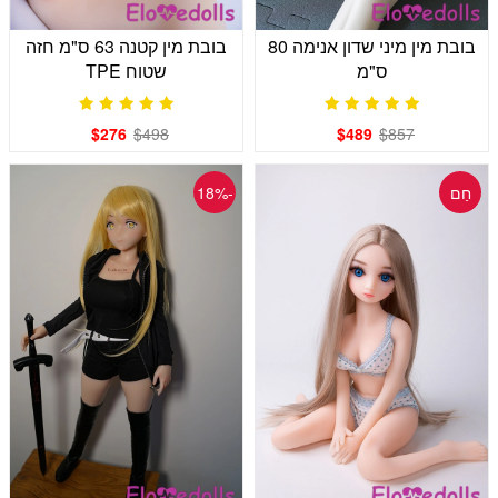
בובת מין מיני שדון אנימה 80
בובת מין קטנה 63 ס"מ חזה
ס"מ
שטוח TPE
$276
$498
$489
$857
חַם
-18%