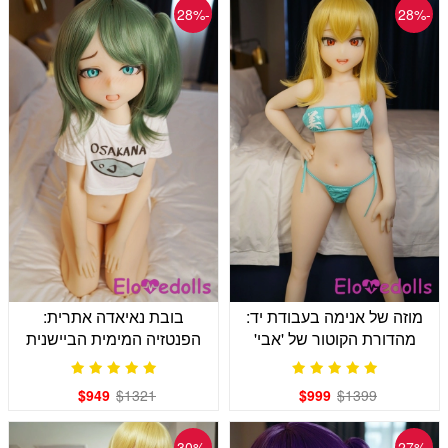
-28%
-28%
מוזה של אנימה בעבודת יד:
בובת נאיאדה אתרית:
מהדורת הקוטור של 'אבי'
הפנטזיה המימית הביישנית
שלך מחכה
$949
$1321
$999
$1399
-30%
-27%