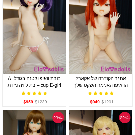
אתגר הקודרה של אקארי:
בובת וואיפו קטנה בגודל A-
הוואיפו האנימה השקט שלך
cup E-girl – בת לוויה ניידת
באורך 110 ס"מ
לגיימרים בגודל 110 ס"מ
$959
$1239
$949
$1201
-23%
-22%