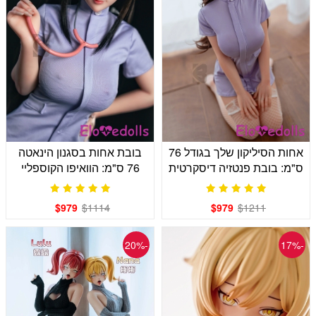
אחות הסיליקון שלך בגודל 76
בובת אחות בסגנון הינאטה
ס"מ: בובת פנטזיה דיסקרטית
76 ס"מ: הוואיפו הקוספליי
הסודי שלך
$979
$1114
$979
$1211
-20%
-17%