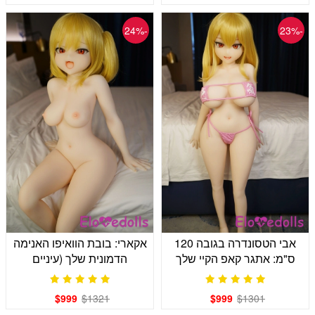
-24%
-23%
אבי הטסונדרה בגובה 120
אקארי: בובת הוואיפו האנימה
ס"מ: אתגר קאפ הקיי שלך
הדמונית שלך (עיניים
ארגמניות)
$999
$1321
$999
$1301