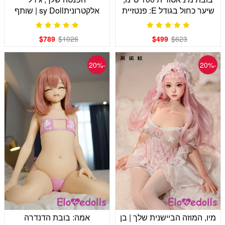
שיער כחול בגודל E: פנטזיית
אלקטרוניתsy Doll | שותף
ה-E-girl שלך
קואופ ורוד שיער
$789
$1026
$499
$623
-20%
-20%
מיו, המוזה הביישנית שלך | בן
אמה: בובת הדנדרה