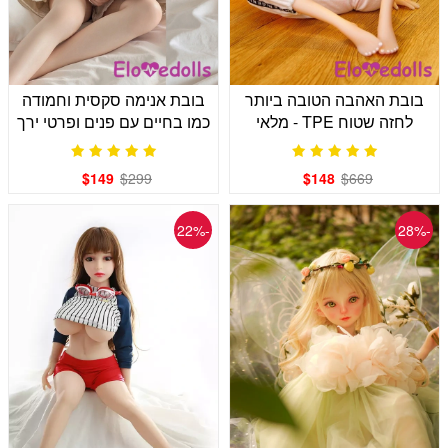
בובת האהבה הטובה ביותר
בובת אנימה סקסית וחמודה
לחזה שטוח TPE - מלאי
כמו בחיים עם פנים ופרטי ירך
בארה"ב
מציאותיים
$149
$299
$148
$669
-22%
-28%