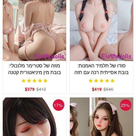
סודו של תלמיד האמנות:
מוזה של סטרימר מלנכולי:
בובת אסייתית רכה עם חזה
בובת מין מיניאטורית קטנה
ג'לי בגודל 125 ס"מ
בגודל 100 ס"מ - נוחות
$379
$412
$419
$546
-17%
-25%