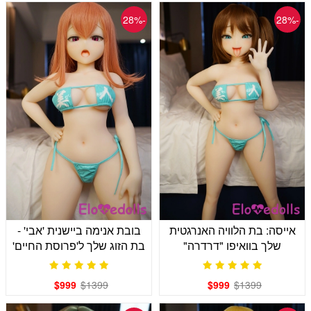
-28%
-28%
אייסה: בת הלוויה האנרגטית
בובת אנימה ביישנית 'אבי' -
שלך בוואיפו "דרדרה"
בת הזוג שלך ל'פרוסת החיים'
$999
$1399
$999
$1399