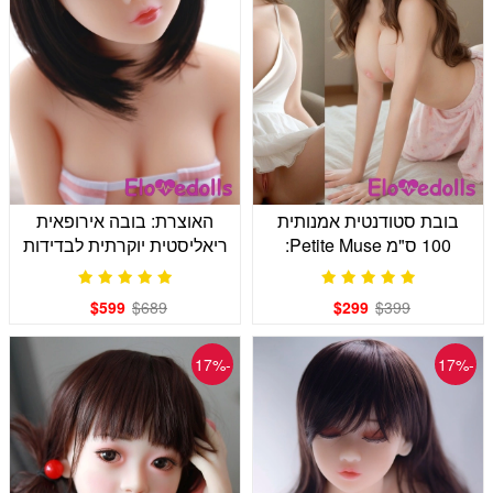
בובת סטודנטית אמנותית
האוצרת: בובה אירופאית
100 ס"מ Petite Muse:
ריאליסטית יוקרתית לבדידות
ריאליסטית עם כוסות D רכות
מודרנית
$599
$689
$299
$399
-17%
-17%