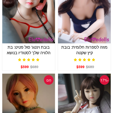
מוזה לספרות חלומית: בובת
בובת וינטג' סול פטיט: בת
קיץ שקטה
הלוויה שלך לסטודיו בנושא
רטרו
$599
$689
$599
$689
-17%
חַם