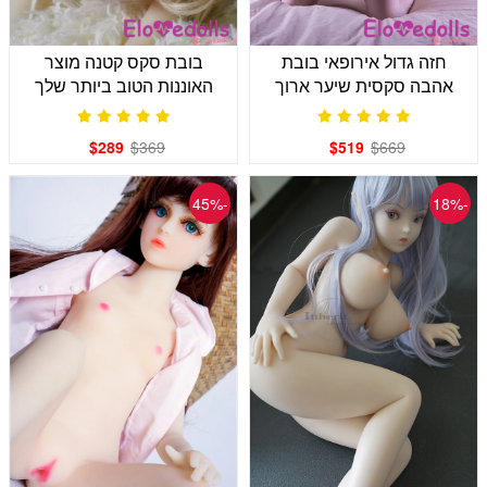
חזה גדול אירופאי בובת
בובת סקס קטנה מוצר
אהבה סקסית שיער ארוך
האוננות הטוב ביותר שלך
$289
$369
$519
$669
-45%
-18%