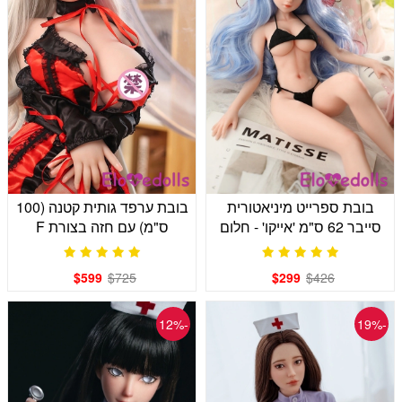
בובת ספרייט מיניאטורית
בובת ערפד גותית קטנה (100
סייבר 62 ס"מ 'אייקו' - חלום
ס"מ) עם חזה בצורת F
המדע הבדיוני שלך
$599
$725
$299
$426
-12%
-19%