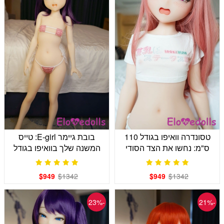
טסונדרה וואיפו בגודל 110
בובת גיימר E-girl: טייס
ס"מ: נחשו את הצד הסודי
המשנה שלך בוואיפו בגודל
שלה
110 ס"מ
$949
$1342
$949
$1342
-23%
-21%