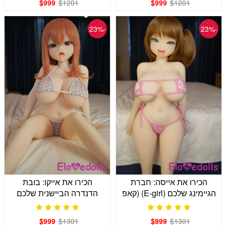
$999
$1201
$999
$1201
-23%
-23%
הכירו את אייסה: חברת
הכירו את אייקו: בובת
הגיימינג שלכם (E-girl) (קאפ
הדנדרה הביישנית שלכם
K 120 ס"מ)
לחיבור עמוק יותר
$999
$1301
$999
$1301