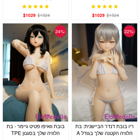
מעודנים
הביישנית
$1029
$1324
$1029
$1324
-24%
-22%
ריו בובת דנדר הביישנית: בת
בובת וואיפו פטיט גיימר - בת
הלוויה הקטנה שלך בגודל A
הלוויה שלך בסגנון TPE
בגודל 148 ס"מ