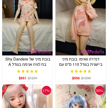
דנדרה וואיפו: בובת מיני
בובת מיני של Shy Dandere:
ביישנית בגודל 110 ס"מ עם
בת לוויה אנימה בגודל A
קופסה A לחסד פטיט
לרגעים פרטיים
$951
$1231
$956
$1230
-17%
-30%