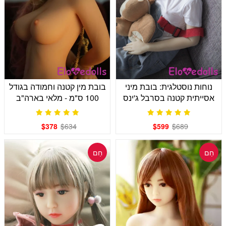
נוחות נוסטלגית: בובת מיני
בובת מין קטנה וחמודה בגודל
אסייתית קטנה בסרבל ג'ינס
100 ס"מ - מלאי בארה"ב
$378
$634
$599
$689
חַם
חַם