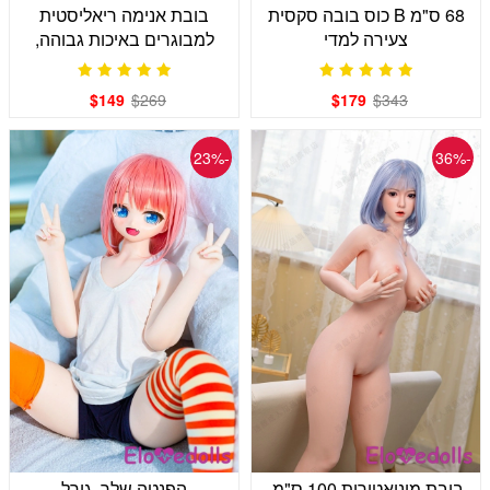
68 ס"מ B כוס בובה סקסית
בובת אנימה ריאליסטית
צעירה למדי
למבוגרים באיכות גבוהה,
סוודר אפור
$149
$269
$179
$343
-23%
-36%
בובת מיניאטורית 100 ס"מ,
הפנטה שלך, גירל