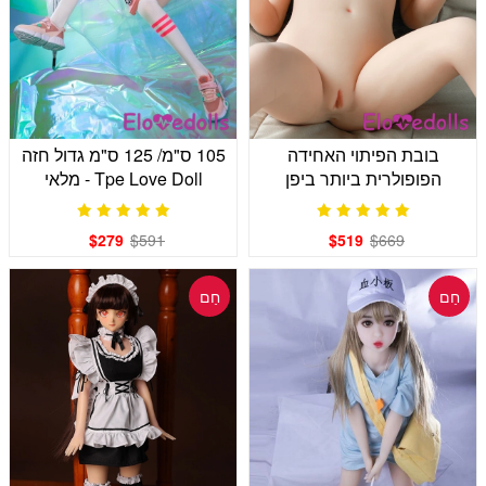
בובת הפיתוי האחידה
105 ס"מ/ 125 ס"מ גדול חזה
הפופולרית ביותר ביפן
Tpe Love Doll - מלאי
בארה"ב
$279
$591
$519
$669
חַם
חַם