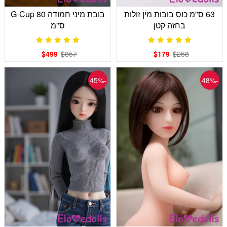
63 ס"מ כוס בובות מין זולות
בובת מיני חמודה G-Cup 80
בחזה קטן
ס"מ
$499
$857
$179
$258
-45%
-48%