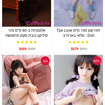
חזה קטן 100 ס"מ Tpe Love
אלגנטיות ב-60 ס"מ מיני
Doll - מלאי בארה"ב
סיליקון בובת סקס תחפושת
עוזרת גוף
$469
$689
$279
$591
-42%
חַם