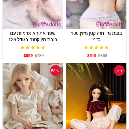
בובת מין חזה קטן מזוין 100
שפר את האינטימיות עם
ס"מ
בובת מין קטנה בגודל 125
ס"מ
$599
$789
$519
$893
חַם
-50%