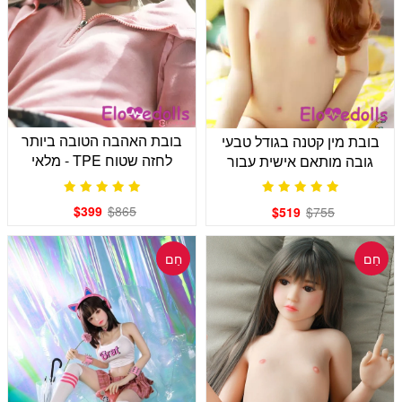
בובת האהבה הטובה ביותר
בובת מין קטנה בגודל טבעי
לחזה שטוח TPE - מלאי
גובה מותאם אישית עבור
בארה"ב
100 ס"מ / 115 ס"מ / 120
ס"מ / 125 ס"מ / 128 ס"מ
$399
$865
$519
$755
חַם
חַם