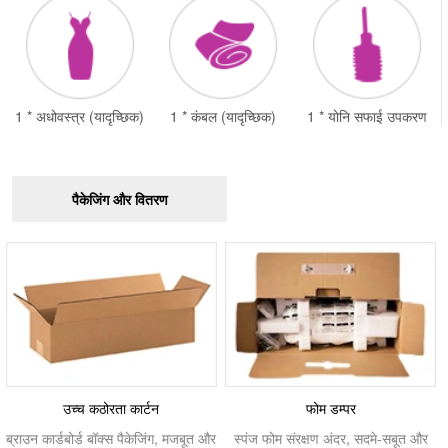
1 * अधोवस्त्र (यादृच्छिक)
1 * कंबल (यादृच्छिक)
1 * योनि सफाई उपकरण
पैकेजिंग और वितरण
उच्च कठोरता कार्टन
फोम डम्पर
ब्राउन कार्डबोर्ड बॉक्स पैकेजिंग, मजबूत और
स्पंज फोम संरक्षण अंदर, सदमे-सबूत और