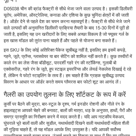
D05038 चीन की ब्रांड फैक्ट्री से सीधे भेजा जाने वाला उत्पाद है। इसकी डिलीवरी
यूरोप, अमेरिका, ऑस्ट्रेलिया, कनाडा और एशिया के कुछ चुनिंदा क्षेत्रों में की जाती
है। ऑर्डर देने से पहले देश का चयन करना महत्वपूर्ण है। फैक्ट्री से सीधे भेजे जाने
वाले उत्पादों की अनुमानित डिलीवरी प्रक्रिया तैयारी के बाद 15-30 दिनों में पूरी हो
जाती है, इसलिए यह उन खरीदारों के लिए सबसे अच्छा विकल्प है जो फ्यूचर गर्ल के
इस खास मॉडल को तुरंत पाना चाहते हैं और पहले से योजना बना सकते हैं।
इस SKU के लिए कोई अतिरिक्त पैकेज सूचीबद्ध नहीं है, इसलिए हम इसमें कपड़े,
गहने, जूते, प्रॉप्स, ग्लासवेयर या बार सेटिंग को शामिल नहीं करते हैं। कुछ तस्वीरों में
काले रंग का लेस जैसा बॉडीसूट, पारदर्शी गहरे रंग की स्टॉकिंग्स, गुलाबी बो
एक्सेसरीज़, गहरे रंग के जूते, हूप स्टाइल इयररिंग्स और लेयर्ड नेकलेस दिखाई दे रहे
हैं, लेकिन ये फोटो स्टाइलिंग के तत्व हैं। हम चाहते हैं कि ग्राहक सूचीबद्ध उत्पाद
विवरण के आधार पर ऑर्डर करते समय ग्लैमरस बार फोटो शूट का आनंद लें।
गैलरी का उपयोग तुलना के लिए शॉर्टकट के रूप में करें
कुर्सी पर बैठने की मुद्रा, बार-स्टूल के दृश्य, गर्म इनडोर रोशनी और नीले रंग के
हाइलाइट्स आपको चेहरे की बनावट, बालों की मात्रा, धड़ के अनुपात, हाथों, पैरों और
समग्र प्रस्तुति का निरीक्षण करने में मदद करते हैं। यदि आप नाटकीय मेकअप,
घुंघराले भूरे बालों वाली और सुडौल, यथार्थवादी दिखने वाली यथार्थवादी महिला शैली
की गुड़िया चाहते हैं, तो यह मॉडल आपके लिए उपयुक्त है। यदि आपकी सर्वोच्च
प्राथमिकता सबसे हल्का वजन, ऊंचाई चुनने का विकल्प या साथ में दिए गए परिधान