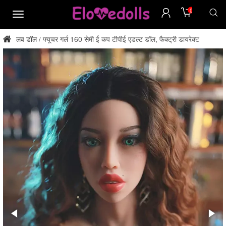
0
मेन्यू
लव डॉल
फ्यूचर गर्ल 160 सेमी ई कप टीपीई एडल्ट डॉल, फैक्ट्री डायरेक्ट
/