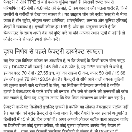
फैक्ट्री से सीधे TPE से बनी वयस्क गुड़िया चाहते हैं, जिसकी स्पष्ट रूप से
परिभाषित 145 सेमी / 4.8 फीट की ऊंचाई, C कप आकार और पतला शरीर है, जिसे
तस्वीरों से बारीकी से देखा जा सकता है। यह आइटम चीन की ब्रांड फैक्ट्री से भेजा
जाता है और यूरोप, संयुक्त राज्य अमेरिका, ऑस्ट्रेलिया, कनाडा और चुनिंदा एशियाई
क्षेत्रों में उपलब्ध है। इसकी कीमत $1199 है, और हम अनुशंसा करते हैं कि
चेकआउट के समय अपने देश की पुष्टि करें या यदि आपका स्थान सूची में नहीं है तो
ऑर्डर करने से पहले हमसे संपर्क करें।
दृश्य निर्णय से पहले फैक्ट्री डायरेक्ट स्पष्टता
यह पेज एक विशिष्ट मॉडल पर आधारित है, न कि ऊंचाई के किसी चयन योग्य समूह
पर। D04037 की ऊंचाई 145 सेमी / 4.8 फीट है, यह TPE सामग्री से बनी है,
इसका बस्ट 70 सेमी / 27.55 इंच, ब्रा का साइज़ C कप, कमर 50 सेमी / 19.68
इंच और कूल्हे 72 सेमी / 28.34 इंच हैं। फैक्ट्री से सीधे आने वाली वयस्क गुड़ियों
की तुलना करने वाले खरीदारों के लिए, यह निश्चित विशिष्टता उपयोगी है क्योंकि
इससे वे चेकआउट से पहले शरीर की बनावट और उसे संभालने की ज़रूरतों की जांच
कर सकते हैं, बिना यह अनुमान लगाए कि पेज किस संस्करण का वर्णन कर रहा है।
फ़ैक्ट्री डायरेक्ट डिलीवरी इसलिए ज़रूरी है क्योंकि यह लोकल वेयरहाउस स्टॉक नहीं
है। यह चीन की ब्रांड फ़ैक्ट्री से भेजा जाता है, और तैयारी के बाद इसकी अनुमानित
डिलीवरी में 15 से 30 दिन लगते हैं। अगर आपको लोकल स्टॉक वाला आइटम चाहिए
या डिलीवरी का कोई दूसरा तरीका, तो कोई दूसरा प्रोडक्ट आपके लिए बेहतर हो
सकता है। अगर आप फ़ैक्ट्री डायरेक्ट डिलीवरी से संतुष्ट हैं, तो D04037 में