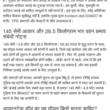
हैं। गुड़िया को ज्यादातर बिना कपड़ों के दिखाया गया है, एक तस्वीर में उसकी कमर के
आसपास धारीदार कपड़े का टुकड़ा लगाया गया है। हम कुर्सी, पौधा, पृष्ठभूमि या
धारीदार कपड़े को शामिल वस्तुओं में नहीं मानते हैं। इस पृष्ठ के लिए, कोई अतिरिक्त
शामिल विकल्प सूचीबद्ध नहीं हैं, इसलिए मुख्य मूल्य Irontech-doll D04037 का
शरीर, TPE सामग्री और फैक्ट्री से सीधे उपलब्धता है।
145 सेमी आकार और 26.5 किलोग्राम भार वहन क्षमता
संबंधी नोट्स
145 सेमी / 4.8 फीट और 26.5 किलोग्राम / 58.42 पाउंड के शुद्ध वजन के साथ,
यह मॉडल मध्यम आकार की श्रेणी में आता है, जिसे कई खरीदार लंबे और भारी शरीर
वाले लोगों की तुलना में आसानी से संभाल सकते हैं। फिर भी, इसके भंडारण और
उठाने की योजना व्यावहारिक होनी चाहिए। ऑर्डर करने से पहले, जांच लें कि इसे
कहाँ रखा जाएगा, इसे कितनी दूर तक ले जाना पड़ सकता है, और क्या इसकी
निश्चित ऊंचाई आपके कमरे के लिए उपयुक्त है।
यदि सामग्री की बनावट आपकी तुलना का मुख्य बिंदु है, तो हमारा
टीपीई वयस्क
गुड़िया
यह श्रेणी आपको अन्य टीपीई मॉडलों की समीक्षा करने में मदद कर सकती है।
यदि ऊंचाई आपके लिए सबसे बड़ा प्रश्न है, तो हमारा
145 सेमी / 4.8 फीट वयस्क
गुड़िया रेंज
डी04037 का चयन करने से पहले समान आकार के विकल्पों की तुलना
करने के लिए यह उपयोगी है।
आयरनटेक डॉल का यह मॉडल किसे चुनना चाहिए?