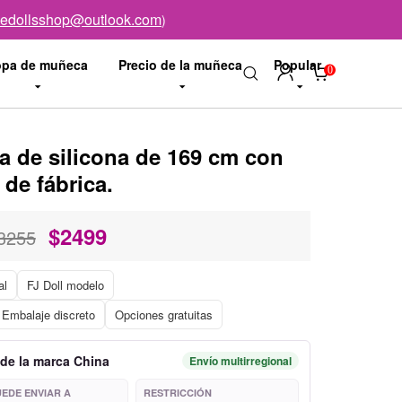
vedollsshop@outlook.com
)
pa de muñeca
Precio de la muñeca
Popular
0
a de silicona de 169 cm con
de fábrica.
$
2499
3255
al
FJ Doll modelo
Embalaje discreto
Opciones gratuitas
 de la marca China
Envío multirregional
UEDE ENVIAR A
RESTRICCIÓN