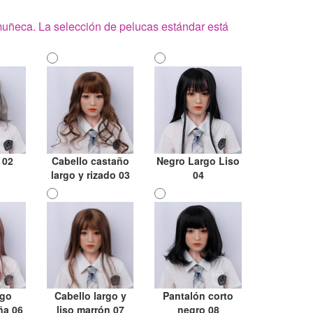
 muñeca. La selección de pelucas estándar está
 02
Cabello castaño
Negro Largo Liso
largo y rizado 03
04
rgo
Cabello largo y
Pantalón corto
ña 06
liso marrón 07
negro 08