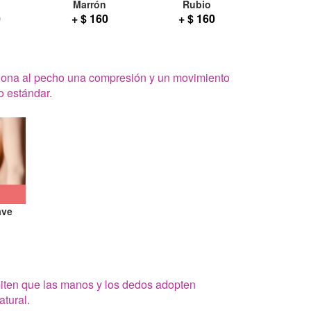
Marrón
Rubio
0
+ $ 160
+ $ 160
iona al pecho una compresión y un movimiento
o estándar.
ave
iten que las manos y los dedos adopten
tural.