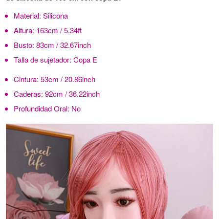
Material:
Silicona
Altura:
163cm / 5.34ft
Busto:
83cm / 32.67inch
Talla de sujetador:
Copa E
Cintura:
53cm / 20.86inch
Caderas:
92cm / 36.22inch
Profundidad Oral:
No