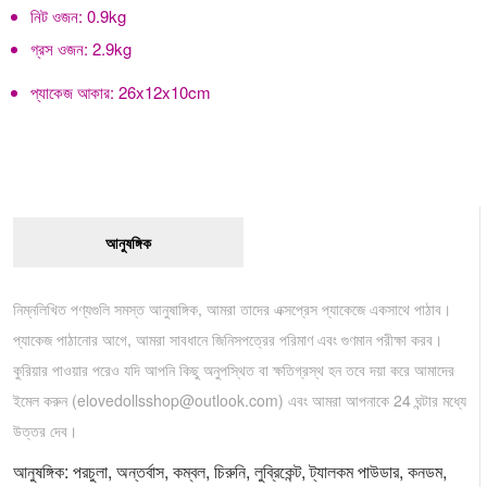
নিট ওজন:
0.9kg
গ্রস ওজন:
2.9kg
প্যাকেজ আকার:
26x12x10cm
আনুষঙ্গিক
নিম্নলিখিত পণ্যগুলি সমস্ত আনুষাঙ্গিক, আমরা তাদের এক্সপ্রেস প্যাকেজে একসাথে পাঠাব।
প্যাকেজ পাঠানোর আগে, আমরা সাবধানে জিনিসপত্রের পরিমাণ এবং গুণমান পরীক্ষা করব।
কুরিয়ার পাওয়ার পরেও যদি আপনি কিছু অনুপস্থিত বা ক্ষতিগ্রস্থ হন তবে দয়া করে আমাদের
ইমেল করুন (
elovedollsshop@outlook.com
) এবং আমরা আপনাকে 24 ঘন্টার মধ্যে
উত্তর দেব।
আনুষঙ্গিক: পরচুলা, অন্তর্বাস, কম্বল, চিরুনি, লুব্রিকেন্ট, ট্যালকম পাউডার, কনডম,