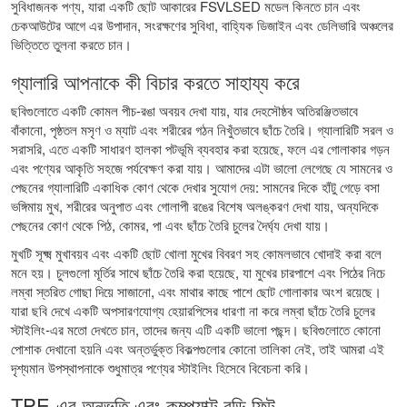
সুবিধাজনক পণ্য, যারা একটি ছোট আকারের FSVLSED মডেল কিনতে চান এবং
চেকআউটের আগে এর উপাদান, সংরক্ষণের সুবিধা, বাহ্যিক ডিজাইন এবং ডেলিভারি অঞ্চলের
ভিত্তিতে তুলনা করতে চান।
গ্যালারি আপনাকে কী বিচার করতে সাহায্য করে
ছবিগুলোতে একটি কোমল পীচ-রঙা অবয়ব দেখা যায়, যার দেহসৌষ্ঠব অতিরঞ্জিতভাবে
বাঁকানো, পৃষ্ঠতল মসৃণ ও ম্যাট এবং শরীরের গঠন নিখুঁতভাবে ছাঁচে তৈরি। গ্যালারিটি সরল ও
সরাসরি, এতে একটি সাধারণ হালকা পটভূমি ব্যবহার করা হয়েছে, ফলে এর গোলাকার গড়ন
এবং পণ্যের আকৃতি সহজে পর্যবেক্ষণ করা যায়। আমাদের এটা ভালো লেগেছে যে সামনের ও
পেছনের গ্যালারিটি একাধিক কোণ থেকে দেখার সুযোগ দেয়: সামনের দিকে হাঁটু গেড়ে বসা
ভঙ্গিমায় মুখ, শরীরের অনুপাত এবং গোলাপী রঙের বিশেষ অলঙ্করণ দেখা যায়, অন্যদিকে
পেছনের কোণ থেকে পিঠ, কোমর, পা এবং ছাঁচে তৈরি চুলের দৈর্ঘ্য দেখা যায়।
মুখটি সূক্ষ্ম মুখাবয়ব এবং একটি ছোট খোলা মুখের বিবরণ সহ কোমলভাবে খোদাই করা বলে
মনে হয়। চুলগুলো মূর্তির সাথে ছাঁচে তৈরি করা হয়েছে, যা মুখের চারপাশে এবং পিঠের নিচে
লম্বা স্তরিত গোছা দিয়ে সাজানো, এবং মাথার কাছে পাশে ছোট গোলাকার অংশ রয়েছে।
যারা ছবি দেখে একটি অপসারণযোগ্য হেয়ারপিসের ধারণা না করে লম্বা ছাঁচে তৈরি চুলের
স্টাইলিং-এর মতো দেখতে চান, তাদের জন্য এটি একটি ভালো পছন্দ। ছবিগুলোতে কোনো
পোশাক দেখানো হয়নি এবং অন্তর্ভুক্ত বিকল্পগুলোর কোনো তালিকা নেই, তাই আমরা এই
দৃশ্যমান উপস্থাপনাকে শুধুমাত্র পণ্যের স্টাইলিং হিসেবে বিবেচনা করি।
TPE-এর অনুভূতি এবং কম্প্যাক্ট বডি ফিট