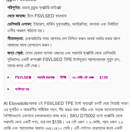
পরিপূর্ণতা:
চায়না ব্র্যান্ড ফ্যাক্টরি ডাইরেক্ট
থেকে জাহাজ:
চীনে FSVLSED কারখানা
ডেলিভারি এলাকা:
ইউরোপ, মার্কিন যুক্তরাষ্ট্র, অস্ট্রেলিয়া, কানাডা এবং নির্বাচিত
এশীয় অঞ্চলে পাঠানো হয়।
সীমাবদ্ধতা:
চেকআউটের সময় আপনার দেশ নিশ্চিত করুন অথবা অর্ডার করার আগে
আমাদের সাথে যোগাযোগ করুন।
জন্য শ্রেষ্ঠ:
যেসব ক্রেতা হালকা ওজনের এবং সরাসরি ফ্যাক্টরি থেকে ডেলিভারি
সুবিধাসহ একটি কম্প্যাক্ট FSVLSED TPE টর্সোযুক্ত প্রাপ্তবয়স্ক পুতুল চান,
তাদের জন্য এটি সেরা।
FSVLSED
সরাসরি কারখানা
টিপিই
৩৩ কেজি নেট ওজন
$139
সংক্ষিপ্ত ধড়
At Elovedollsআমরা এই FSVLSED TPE টর্সো অ্যাডাল্ট ডলটি বেছে নিয়েছি কারণ
এর সুগঠিত ও আকর্ষণীয় শারীরিক গড়ন, পীচ রঙের নরম শরীর এবং সহজে বহনযোগ্যতার
বৈশিষ্ট্যগুলো একসাথে চমৎকারভাবে কাজ করে। SKU D75002 হলো ফ্যাক্টরি থেকে
সরাসরি কেনা একটি পণ্য, যার দাম $139। এর নেট ওজন ০.৯ কেজি, গ্রস ওজন ২.৯
কেজি এবং প্যাকেজের আকার ২৬x১২x১০ সেমি। এটি সেইসব ক্রেতাদের জন্য একটি