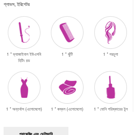
গ্লাভস, ইরিগেটর
1 * ভ্যাজাইনাল ইউএসবি
1 * ঝুঁটি
1 * পরচুলা
হিটিং রড
1 * অন্তর্বাস (এলোমেলো)
1 * কম্বল (এলোমেলো)
1 * যোনি পরিষ্কারের টুল
প্যাকেজিং এবং ডেলিভারি