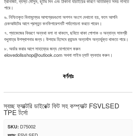
ট্রানজিট, ব্যস্ত মৌসুম, ছুটির দিন এবং ঠিকানা যাচাইয়ের কারণে অতিরিক্ত সময় লাগতে
পারে।
৬. নিশ্চিতকৃত বিনামূল্যের আপগ্রেডগুলো অপশন অংশে দেখানো হয়, ফলে আপনি
চেকআউটের আগে প্রস্তুত কনফিগারেশনটি পর্যালোচনা করতে পারেন।
৭. প্যাকেজের বিবরণে অন্যথা বলা না থাকলে, ছবিতে থাকা পোশাক ও অন্যান্য সামগ্রী
শুধুমাত্র উপস্থাপনার জন্য। উপহার হিসেবে র‍্যান্ডম অন্তর্বাস অন্তর্ভুক্ত থাকতে পারে।
৮. অর্ডার করার আগে সাহায্যের জন্য যোগাযোগ করুন
elovedollsshop@outlook.com
অথবা লাইভ চ্যাট ব্যবহার করুন।
বর্ণনাঃ
স্বচ্ছ ফ্যাক্টরি ডাইরেক্ট ফিট সহ কম্প্যাক্ট FSVLSED
TPE টর্সো
SKU:
D75002
ব্র্যান্ড:
FSVLSED