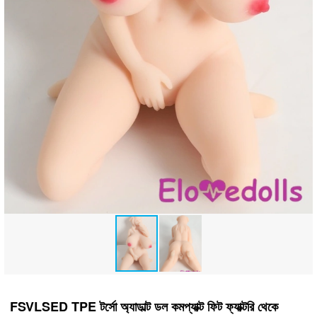
FSVLSED TPE টর্সো অ্যাডাল্ট ডল কমপ্যাক্ট ফিট ফ্যাক্টরি থেকে