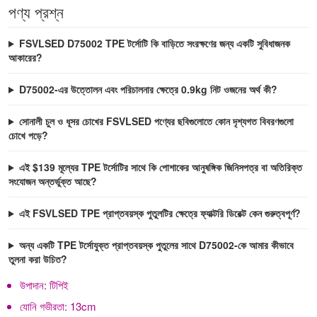
পণ্য প্রশ্ন
FSVLSED D75002 TPE টর্সোটি কি বাড়িতে সংরক্ষণের জন্য একটি সুবিধাজনক
আকারের?
D75002-এর উত্তোলন এবং পরিচালনার ক্ষেত্রে 0.9kg নিট ওজনের অর্থ কী?
সোনালী চুল ও ধূসর চোখের FSVLSED পণ্যের ছবিগুলোতে কোন দৃশ্যগত বিবরণগুলো
চোখে পড়ে?
এই $139 মূল্যের TPE টর্সোটির সাথে কি পোশাকের আনুষঙ্গিক জিনিসপত্র বা অতিরিক্ত
সংযোজন অন্তর্ভুক্ত আছে?
এই FSVLSED TPE প্রাপ্তবয়স্ক পুতুলটির ক্ষেত্রে ফ্যাক্টরি ডিরেক্ট কেন গুরুত্বপূর্ণ?
অন্য একটি TPE টর্সোযুক্ত প্রাপ্তবয়স্ক পুতুলের সাথে D75002-কে আমার কীভাবে
তুলনা করা উচিত?
উপাদান:
টিপিই
যোনি গভীরতা:
13cm