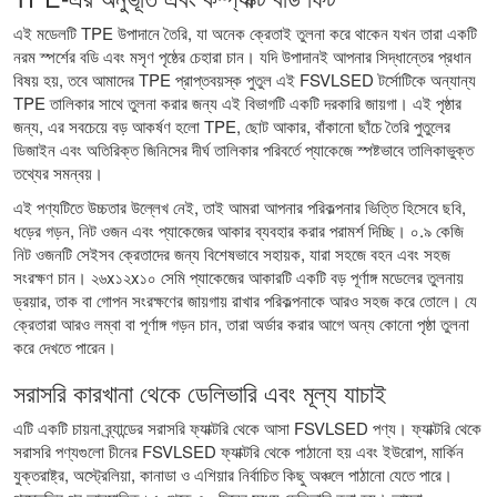
এই মডেলটি TPE উপাদানে তৈরি, যা অনেক ক্রেতাই তুলনা করে থাকেন যখন তারা একটি
নরম স্পর্শের বডি এবং মসৃণ পৃষ্ঠের চেহারা চান। যদি উপাদানই আপনার সিদ্ধান্তের প্রধান
বিষয় হয়, তবে আমাদের
TPE প্রাপ্তবয়স্ক পুতুল
এই FSVLSED টর্সোটিকে অন্যান্য
TPE তালিকার সাথে তুলনা করার জন্য এই বিভাগটি একটি দরকারি জায়গা। এই পৃষ্ঠার
জন্য, এর সবচেয়ে বড় আকর্ষণ হলো TPE, ছোট আকার, বাঁকানো ছাঁচে তৈরি পুতুলের
ডিজাইন এবং অতিরিক্ত জিনিসের দীর্ঘ তালিকার পরিবর্তে প্যাকেজে স্পষ্টভাবে তালিকাভুক্ত
তথ্যের সমন্বয়।
এই পণ্যটিতে উচ্চতার উল্লেখ নেই, তাই আমরা আপনার পরিকল্পনার ভিত্তি হিসেবে ছবি,
ধড়ের গড়ন, নিট ওজন এবং প্যাকেজের আকার ব্যবহার করার পরামর্শ দিচ্ছি। ০.৯ কেজি
নিট ওজনটি সেইসব ক্রেতাদের জন্য বিশেষভাবে সহায়ক, যারা সহজে বহন এবং সহজ
সংরক্ষণ চান। ২৬x১২x১০ সেমি প্যাকেজের আকারটি একটি বড় পূর্ণাঙ্গ মডেলের তুলনায়
ড্রয়ার, তাক বা গোপন সংরক্ষণের জায়গায় রাখার পরিকল্পনাকে আরও সহজ করে তোলে। যে
ক্রেতারা আরও লম্বা বা পূর্ণাঙ্গ গড়ন চান, তারা অর্ডার করার আগে অন্য কোনো পৃষ্ঠা তুলনা
করে দেখতে পারেন।
সরাসরি কারখানা থেকে ডেলিভারি এবং মূল্য যাচাই
এটি একটি চায়না ব্র্যান্ডের সরাসরি ফ্যাক্টরি থেকে আসা FSVLSED পণ্য। ফ্যাক্টরি থেকে
সরাসরি পণ্যগুলো চীনের FSVLSED ফ্যাক্টরি থেকে পাঠানো হয় এবং ইউরোপ, মার্কিন
যুক্তরাষ্ট্র, অস্ট্রেলিয়া, কানাডা ও এশিয়ার নির্বাচিত কিছু অঞ্চলে পাঠানো যেতে পারে।