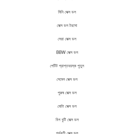
মিনি সেক্স ডল
সেক্স ডল টরসো
সেরা সেক্স ডল
BBW সেক্স ডল
পেটিট প্রাপ্তবয়স্ক পুতুল
সেমেল সেক্স ডল
পুরুষ সেক্স ডল
মোটা সেক্স ডল
বিগ বুটি সেক্স ডল
গর্ভবতী সেক্স ডল