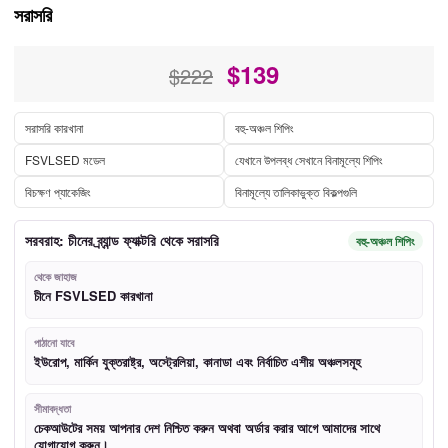
সরাসরি
$
139
$222
সরাসরি কারখানা
বহু-অঞ্চল শিপিং
FSVLSED মডেল
যেখানে উপলব্ধ সেখানে বিনামূল্যে শিপিং
বিচক্ষণ প্যাকেজিং
বিনামূল্যে তালিকাভুক্ত বিকল্পগুলি
সরবরাহ: চীনের ব্র্যান্ড ফ্যাক্টরি থেকে সরাসরি
বহু-অঞ্চল শিপিং
থেকে জাহাজ
চীনে FSVLSED কারখানা
পাঠানো যাবে
ইউরোপ, মার্কিন যুক্তরাষ্ট্র, অস্ট্রেলিয়া, কানাডা এবং নির্বাচিত এশীয় অঞ্চলসমূহ
সীমাবদ্ধতা
চেকআউটের সময় আপনার দেশ নিশ্চিত করুন অথবা অর্ডার করার আগে আমাদের সাথে
যোগাযোগ করুন।