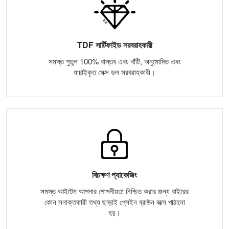
TDF সার্টিফাইড সরবরাহকারী
সমস্ত পুতুল 100% বাস্তব এবং খাঁটি, অনুমোদিত এবং
যাচাইকৃত সেক্স ডল সরবরাহকারী।
বিচক্ষণ প্যাকেজিং
সমস্ত আইটেম আপনার গোপনীয়তা নিশ্চিত করার জন্য বাইরের
কোন সনাক্তকারী তথ্য ছাড়াই প্লেইন ব্রাউন বক্সে পাঠানো
হয়।