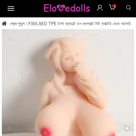
0
মেনু
প্রেম পুতুল
FSVLSED TPE টর্সো অ্যাডাল্ট ডল কমপ্যাক্ট ফিট ফ্যাক্টরি থেকে সরাসরি
/