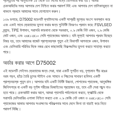
প্রস্তুতির পর আনুমানিক ১৫ থেকে ৩০ দিনের মধ্যে ডেলিভারি করা হয়। আমরা
চেকআউটের সময় আপনার দেশ নিশ্চিত করার পরামর্শ দিই এবং আপনার দেশ তালিকাভুক্ত না
থাকলে প্রথমে আমাদের সাথে যোগাযোগ করুন।
১৩৯ ডলারে, D75002 মডেলটি ক্যাটালগের একটি সাশ্রয়ী মূল্যের অংশে অবস্থান করে
এবং একই সাথে ক্রেতাদের তুলনা করার জন্য সুনির্দিষ্ট বিবরণও প্রদান করে: FSVLSED
ব্র্যান্ড, TPE উপাদান, সরাসরি কারখানা থেকে সরবরাহ, ০.৯ কেজি নিট ওজন, ২.৯ কেজি
মোট ওজন, এবং ২৬x১২x১০ সেমি প্যাকেজের আকার। যদি মূল্যই আপনার প্রথম বিবেচ্য
বিষয় হয়, তবে আমাদের
বাজেট প্রাপ্তবয়স্ক পুতুল
এই বিভাগটি আপনাকে ওজন, উপাদান
এবং ডেলিভারি পরিধির দিকে নজর রেখে কাছাকাছি বিকল্পগুলির তুলনা করতে সাহায্য করতে
পারে।
অর্ডার করার আগে D75002
এই মডেলটি সেইসব ক্রেতাদের জন্য সেরা, যারা একটি সুগঠিত ধড়, দৃশ্যমান পীচ রঙের
নরম গড়ন, ছাঁচে তৈরি চুলের স্টাইল এবং সামনে ও পিছনের সাধারণ ছবিসহ একটি
প্রাপ্তবয়স্ক পুতুল চান। আপনার যদি একটি নির্দিষ্ট উচ্চতা, পোশাকের প্যাকেজ, আনুষঙ্গিক
জিনিসপত্র বা একটি বড় পূর্ণাঙ্গ শরীরের ডিজাইনের প্রয়োজন হয়, তবে এটি সেরা পছন্দ নাও
হতে পারে। চেকআউট করার আগে, আমরা গ্যালারি পর্যালোচনা করতে, ফ্যাক্টরি থেকে
সরাসরি ডেলিভারির এলাকা নিশ্চিত করতে এবং ০.৯ কেজি নেট ওজন ও ২৬x১২x১০ সেমি
প্যাকেজের আকার আপনার সংরক্ষণের পরিকল্পনার সাথে মেলে কিনা তা যাচাই করে নিতে
পরামর্শ দিচ্ছি।