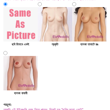
ছবি হিসাবে একই
প্রকৃতি
হালকা তামাটে রঙ
হালকা বাদামী
পরচুলা:
আপনি এই উইগগুলি বেছে নিতে পারেন, ডিফল্ট হল "ছবির মতো একই"