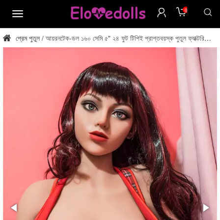
0
মেনু
প্রেম পুতুল
আয়রনটেক-ডল ১৬০ সেমি ৫" ২৪ ফুট টিপিই প্রাপ্তবয়স্ক পুতুল ফ্যাক্টরি
/
থেকে সরাসরি