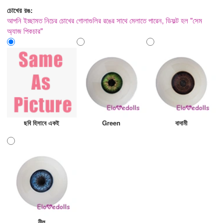
চোখের রঙ:
আপনি ইচ্ছামত নিচের চোখের গোলাগুলির রঙের সাথে মেলাতে পারেন, ডিফল্ট হল "সেম
অ্যাজ পিকচার"
ছবি হিসাবে একই
Green
বাদামী
নীল