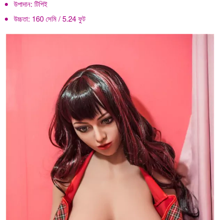
উপাদান:
টিপিই
উচ্চতা:
160 সেমি / 5.24 ফুট