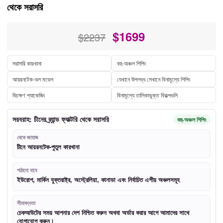
থেকে সরাসরি
$
1699
$2237
সরাসরি কারখানা
বহু-অঞ্চল শিপিং
আয়রনটেক-ডল মডেল
যেখানে উপলব্ধ সেখানে বিনামূল্যে শিপিং
বিচক্ষণ প্যাকেজিং
বিনামূল্যে তালিকাভুক্ত বিকল্পগুলি
সরবরাহ: চীনের ব্র্যান্ড ফ্যাক্টরি থেকে সরাসরি
বহু-অঞ্চল শিপিং
থেকে জাহাজ
চীনে আয়রনটেক-পুতুল কারখানা
পাঠানো যাবে
ইউরোপ, মার্কিন যুক্তরাষ্ট্র, অস্ট্রেলিয়া, কানাডা এবং নির্বাচিত এশীয় অঞ্চলসমূহ
সীমাবদ্ধতা
চেকআউটের সময় আপনার দেশ নিশ্চিত করুন অথবা অর্ডার করার আগে আমাদের সাথে
যোগাযোগ করুন।