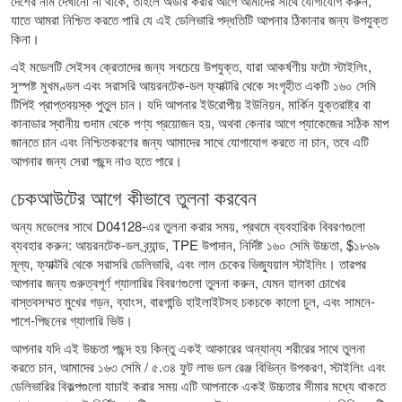
দেশের নাম দেখানো না থাকে, তাহলে অর্ডার করার আগে আমাদের সাথে যোগাযোগ করুন,
যাতে আমরা নিশ্চিত করতে পারি যে এই ডেলিভারি পদ্ধতিটি আপনার ঠিকানার জন্য উপযুক্ত
কিনা।
এই মডেলটি সেইসব ক্রেতাদের জন্য সবচেয়ে উপযুক্ত, যারা আকর্ষণীয় ফটো স্টাইলিং,
সুস্পষ্ট মুখমণ্ডল এবং সরাসরি আয়রনটেক-ডল ফ্যাক্টরি থেকে সংগৃহীত একটি ১৬০ সেমি
টিপিই প্রাপ্তবয়স্ক পুতুল চান। যদি আপনার ইউরোপীয় ইউনিয়ন, মার্কিন যুক্তরাষ্ট্র বা
কানাডার স্থানীয় গুদাম থেকে পণ্য প্রয়োজন হয়, অথবা কেনার আগে প্যাকেজের সঠিক মাপ
জানতে চান এবং নিশ্চিতকরণের জন্য আমাদের সাথে যোগাযোগ করতে না চান, তবে এটি
আপনার জন্য সেরা পছন্দ নাও হতে পারে।
চেকআউটের আগে কীভাবে তুলনা করবেন
অন্য মডেলের সাথে D04128-এর তুলনা করার সময়, প্রথমে ব্যবহারিক বিবরণগুলো
ব্যবহার করুন: আয়রনটেক-ডল ব্র্যান্ড, TPE উপাদান, নির্দিষ্ট ১৬০ সেমি উচ্চতা, $১৮৬৯
মূল্য, ফ্যাক্টরি থেকে সরাসরি ডেলিভারি, এবং লাল চেকের ভিজ্যুয়াল স্টাইলিং। তারপর
আপনার জন্য গুরুত্বপূর্ণ গ্যালারির বিবরণগুলো তুলনা করুন, যেমন হালকা চোখের
বাস্তবসম্মত মুখের গড়ন, ব্যাংস, বারগান্ডি হাইলাইটসহ চকচকে কালো চুল, এবং সামনে-
পাশে-পিছনের গ্যালারি ভিউ।
আপনার যদি এই উচ্চতা পছন্দ হয় কিন্তু একই আকারের অন্যান্য শরীরের সাথে তুলনা
করতে চান, আমাদের
১৬৩ সেমি / ৫.৩৪ ফুট লাভ ডল রেঞ্জ
বিভিন্ন উপকরণ, স্টাইলিং এবং
ডেলিভারির বিকল্পগুলো যাচাই করার সময় এটি আপনাকে একই উচ্চতার সীমার মধ্যে থাকতে