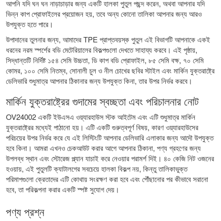
আপনি যদি ঘন ঘন নাড়াচাড়ার জন্য একটি হালকা পুতুল পছন্দ করেন, অথবা আপনার যদি
ভিন্ন কাপ প্রোফাইলের প্রয়োজন হয়, তবে অন্য কোনো তালিকা আপনার জন্য আরও
উপযুক্ত হতে পারে।
উপাদানের তুলনার জন্য, আমাদের
TPE প্রাপ্তবয়স্ক পুতুল
এই বিভাগটি আপনাকে একই
ধরনের নরম স্পর্শের বডি মেটেরিয়ালের বিকল্পগুলো দেখতে সাহায্য করবে। এই পৃষ্ঠায়,
সিদ্ধান্তটি নির্দিষ্ট ১৫৪ সেমি উচ্চতা, ডি কাপ বডি প্রোফাইল, ৮৫ সেমি বক্ষ, ৭০ সেমি
কোমর, ১০০ সেমি নিতম্ব, সোনালী চুল ও নীল চোখের ছবির স্টাইল এবং মার্কিন যুক্তরাষ্ট্রে
ডেলিভারি শুধুমাত্র আপনার ঠিকানার জন্য উপযুক্ত কিনা, তার উপর নির্ভর করবে।
মার্কিন যুক্তরাষ্ট্রের গুদামের স্বচ্ছতা এবং পরিচালনার নোট
OV24002 একটি ইউএসএ ওয়্যারহাউস স্টক আইটেম এবং এটি শুধুমাত্র মার্কিন
যুক্তরাষ্ট্রের মধ্যেই পাঠানো হয়। এটি একটি গুরুত্বপূর্ণ বিষয়, কারণ ওয়্যারহাউসের
পরিচয়ের উপর নির্ভর করে যে এই লিস্টিংটি আপনার ডেলিভারি এলাকার জন্য আদৌ উপযুক্ত
হবে কিনা। আমরা এখনও চেকআউট করার আগে আপনার ঠিকানা, পণ্য গ্রহণের জন্য
উপলব্ধ স্থান এবং স্টোরেজ প্ল্যান যাচাই করে নেওয়ার পরামর্শ দিই। ৪০ কেজি নিট ওজনের
হওয়ায়, এই পুতুলটি ক্যাটালগের সবচেয়ে হালকা বিকল্প নয়, কিন্তু তালিকাভুক্ত
পরিমাপগুলো ক্রেতাদের এটি কোথায় সংরক্ষণ করা হবে এবং পৌঁছানোর পর কীভাবে সরানো
হবে, তা পরিকল্পনা করার একটি স্পষ্ট সুযোগ দেয়।
পণ্য প্রশ্ন