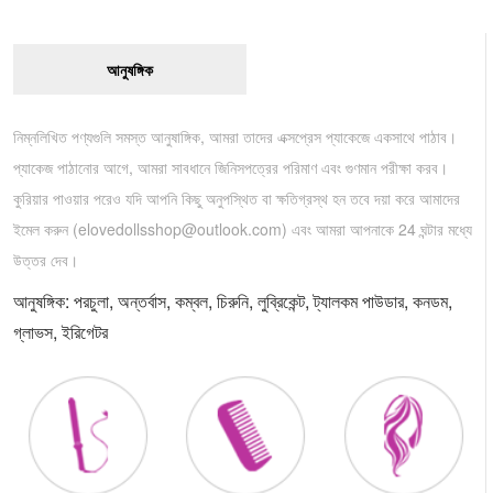
আনুষঙ্গিক
নিম্নলিখিত পণ্যগুলি সমস্ত আনুষাঙ্গিক, আমরা তাদের এক্সপ্রেস প্যাকেজে একসাথে পাঠাব।
প্যাকেজ পাঠানোর আগে, আমরা সাবধানে জিনিসপত্রের পরিমাণ এবং গুণমান পরীক্ষা করব।
কুরিয়ার পাওয়ার পরেও যদি আপনি কিছু অনুপস্থিত বা ক্ষতিগ্রস্থ হন তবে দয়া করে আমাদের
ইমেল করুন (
elovedollsshop@outlook.com
) এবং আমরা আপনাকে 24 ঘন্টার মধ্যে
উত্তর দেব।
আনুষঙ্গিক: পরচুলা, অন্তর্বাস, কম্বল, চিরুনি, লুব্রিকেন্ট, ট্যালকম পাউডার, কনডম,
গ্লাভস, ইরিগেটর