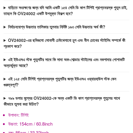
বাড়িতে সংরক্ষণের জন্য যদি আমি একটি ১৫৪ সেমি ডি কাপ টিপিই প্রাপ্তবয়স্ক পুতুল চাই,
তাহলে কি OV24002 একটি উপযুক্ত বিকল্প হবে?
নির্বাচনযোগ্য উচ্চতার তালিকার তুলনায় নির্দিষ্ট ১৬৩ সেমি উচ্চতার অর্থ কী?
OV24002-এর ছবিগুলো সোনালী ঢেউখেলানো চুল এবং নীল চোখের স্টাইলিং সম্পর্কে কী
প্রকাশ করে?
এই ইউএসএ স্টক পুতুলটির সাথে কি সাদা অফ-শোল্ডার স্টাইলের এবং নকশাদার পোশাকটি
অন্তর্ভুক্ত আছে?
এই ১২৫ সেমি টিপিই প্রাপ্তবয়স্ক পুতুলটির জন্য ইউএসএ ওয়্যারহাউস স্টক কেন
গুরুত্বপূর্ণ?
৭৯৯ ডলার মূল্যের OV24002-কে অন্য একটি ডি কাপ প্রাপ্তবয়স্ক পুতুলের সাথে
কীভাবে তুলনা করা উচিত?
উপাদান:
টিপিই
উচ্চতা:
154cm / 60.8inch
বক্ষ:
85cm / 33.32inch