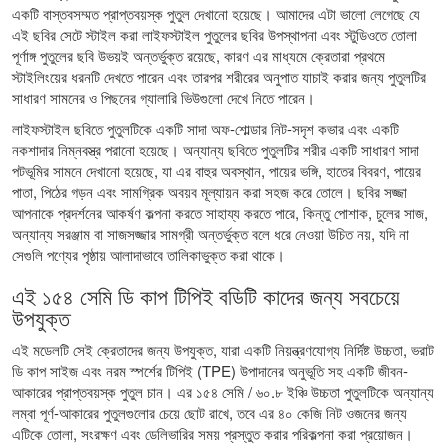
একটি বাস্তবসম্মত প্রাপ্তবয়স্ক পুতুল দেখানো হয়েছে। আমাদের এটা ভালো লেগেছে যে
এই ছবির সেটে স্টাইল করা লাইফস্টাইল পুতুলের ছবির উপস্থাপনা এবং স্টুডিওতে তোলা
পূর্ণাঙ্গ পুতুলের ছবি উভয়ই অন্তর্ভুক্ত রয়েছে, কারণ এর মাধ্যমে ক্রেতারা প্রথমে
স্টাইলিংয়ের ধরনটি দেখতে পারেন এবং তারপর শরীরের অনুপাত যাচাই করার জন্য পুতুলটির
সাধারণ সামনের ও পিছনের গ্যালারি ভিউগুলো দেখে নিতে পারেন।
লাইফস্টাইল ছবিতে পুতুলটিকে একটি সাদা অফ-শোল্ডার নিট-সদৃশ কভার এবং একটি
নকশাদার নিম্নবস্ত্র পরানো হয়েছে। অন্যান্য ছবিতে পুতুলটির শরীর একটি সাধারণ সাদা
পটভূমির সামনে দেখানো হয়েছে, যা এর বাহুর অবস্থান, পায়ের ভঙ্গি, হাতের বিবরণ, পায়ের
পাতা, পিঠের গড়ন এবং সামগ্রিক অবয়ব মূল্যায়ন করা সহজ করে তোলে। ছবির সজ্জা
আপনাকে প্রদর্শনের আকর্ষণ কল্পনা করতে সাহায্য করতে পারে, কিন্তু পোশাক, চুলের সাজ,
অন্যান্য সরঞ্জাম বা সাজসজ্জার সামগ্রী অন্তর্ভুক্ত বলে ধরে নেওয়া উচিত নয়, যদি না
সেগুলি পণ্যের পৃষ্ঠায় আলাদাভাবে তালিকাভুক্ত করা থাকে।
এই ১৫৪ সেমি ডি কাপ টিপিই বডিটি কাদের জন্য সবচেয়ে
উপযুক্ত
এই মডেলটি সেই ক্রেতাদের জন্য উপযুক্ত, যারা একটি নিয়ন্ত্রণযোগ্য নির্দিষ্ট উচ্চতা, ভরাট
ডি কাপ সাইজ এবং নরম স্পর্শের টিপিই (TPE) উপাদানের অনুভূতি সহ একটি জীবন-
আকারের প্রাপ্তবয়স্ক পুতুল চান। এর ১৫৪ সেমি / ৬০.৮ ইঞ্চি উচ্চতা পুতুলটিকে অন্যান্য
লম্বা পূর্ণ-আকারের পুতুলগুলোর চেয়ে ছোট রাখে, তবে এর ৪০ কেজি নিট ওজনের জন্য
এটিকে তোলা, সংরক্ষণ এবং ডেলিভারির সময় প্রস্তুত করার পরিকল্পনা করা প্রয়োজন।