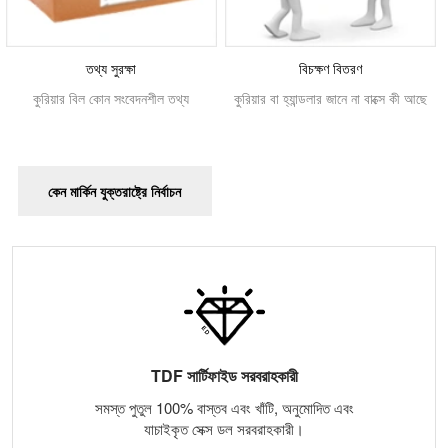
তথ্য সুরক্ষা
বিচক্ষণ বিতরণ
কুরিয়ার বিল কোন সংবেদনশীল তথ্য
কুরিয়ার বা হ্যান্ডলার জানে না বাক্সে কী আছে
কেন মার্কিন যুক্তরাষ্ট্রে নির্বাচন
TDF সার্টিফাইড সরবরাহকারী
সমস্ত পুতুল 100% বাস্তব এবং খাঁটি, অনুমোদিত এবং
যাচাইকৃত সেক্স ডল সরবরাহকারী।