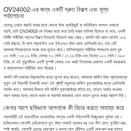
OV24002-এর জন্য একটি দ্রুত বিকল্প এবং মূল্য
পর্যালোচনা
যেহেতু এখানে বাছাই করার মতো কোনো স্টক ভ্যারিয়েন্ট বা অতিরিক্ত অপশন দেখানো
হয়নি, তাই OV24002-কে নিজের মতো করে তৈরি করার তালিকা হিসেবে না দেখে, একটি
নির্দিষ্ট শারীরিক গড়নের বিকল্প হিসেবেই বিবেচনা করা শ্রেয়। আপনি যদি আগে থেকেই ১৫৪
সেমি উচ্চতা, ডি কাপ প্রোফাইল এবং ইউএসএ স্টক থেকে ডেলিভারি চান, তবে এটি
আপনার সিদ্ধান্তকে সহজ করে তুলতে পারে। তালিকাভুক্ত শারীরিক মাপগুলো হলো বুক
৮৫ সেমি / ৩৩.৩২ ইঞ্চি, কোমর ৭০ সেমি / ২৭.১৬ ইঞ্চি এবং নিতম্ব ১০০ সেমি / ৩৯.৮
ইঞ্চি, যা এই পুতুলটিকে একটি সুস্পষ্ট কোমর এবং ভরাট নিতম্বের রেখাসহ একটি বক্রাকার
ও বাস্তবসম্মত শারীরিক গড়ন দিয়েছে।
আপনি যদি গুদামের বিকল্পগুলির মধ্যে তুলনা করে থাকেন, আমাদের
মার্কিন স্টক প্রাপ্তবয়স্ক
পুতুল
এই বিভাগটি উপকারী কারণ এই পৃষ্ঠাটি শুধুমাত্র মার্কিন যুক্তরাষ্ট্রের মধ্যে ডেলিভারি
সমর্থন করে। আপনার ঠিকানা যদি মার্কিন যুক্তরাষ্ট্রের বাইরে হয়, তাহলে অর্ডার দেওয়ার
আগে আমরা অন্য কোনো গুদাম বা সরাসরি কারখানা থেকে মডেল তুলনা করার পরামর্শ দিই।
কেনার আগে ছবিগুলো আপনাকে কী বিচার করতে সাহায্য করে
গ্যালারিটি এই মডেলটিকে কেনাকাটার ক্ষেত্রে একটি শক্তিশালী ভিজ্যুয়াল সুবিধা দেয়।
ছবিগুলোতে সোনালী ঢেউখেলানো চুল, উষ্ণ তামাটে ত্বকের রঙ এবং নীল চোখ, সুগঠিত ভ্রু,
স্পষ্ট পাপড়ি, গোলাপী চোখের মেকআপ ও কমলা-লাল ঠোঁটসহ একটি মেকআপ করা মুখসহ