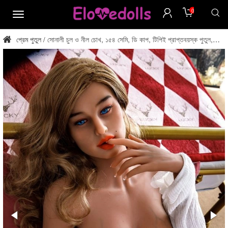
0
মেনু
প্রেম পুতুল
সোনালী চুল ও নীল চোখ, ১৫৪ সেমি, ডি কাপ, টিপিই প্রাপ্তবয়স্ক পুতুল,
/
ইউএসএ স্টক