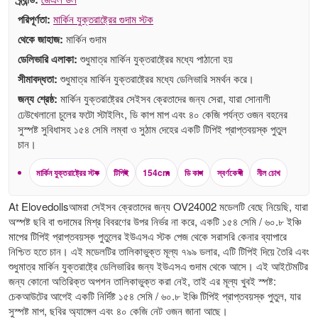
পরিপূর্ণতা:
মার্কিন যুক্তরাষ্ট্রের গুদাম স্টক
থেকে জাহাজ:
মার্কিন গুদাম
ডেলিভারি এলাকা:
শুধুমাত্র মার্কিন যুক্তরাষ্ট্রের মধ্যে পাঠানো হয়
সীমাবদ্ধতা:
শুধুমাত্র মার্কিন যুক্তরাষ্ট্রের মধ্যে ডেলিভারি সমর্থন করে।
জন্য শ্রেষ্ঠ:
মার্কিন যুক্তরাষ্ট্রের সেইসব ক্রেতাদের জন্য সেরা, যারা সোনালী
ঢেউখেলানো চুলের ফটো স্টাইলিং, ডি কাপ মাপ এবং ৪০ কেজি পর্যন্ত ওজন বহনের
সুস্পষ্ট সুবিধাসহ ১৫৪ সেমি লম্বা ও সুঠাম দেহের একটি টিপিই প্রাপ্তবয়স্ক পুতুল
চান।
মার্কিন যুক্তরাষ্ট্রের স্টক
টিপিই
154cm
ডি কাপ
স্বর্ণকেশী
নীল চোখ
At Elovedollsআমরা সেইসব ক্রেতাদের জন্য OV24002 মডেলটি বেছে নিয়েছি, যারা
অস্পষ্ট ছবি বা গুদামের মিশ্র বিবরণের উপর নির্ভর না করে, একটি ১৫৪ সেমি / ৬০.৮ ইঞ্চি
মাপের টিপিই প্রাপ্তবয়স্ক পুতুলের ইউএসএ স্টক পেজ থেকে সরাসরি কেনার ব্যাপারে
নিশ্চিত হতে চান। এই মডেলটির তালিকাভুক্ত মূল্য ৭৯৯ ডলার, এটি টিপিই দিয়ে তৈরি এবং
শুধুমাত্র মার্কিন যুক্তরাষ্ট্রে ডেলিভারির জন্য ইউএসএ গুদাম থেকে আসে। এই আইটেমটির
জন্য কোনো অতিরিক্ত অপশন তালিকাভুক্ত করা নেই, তাই এর মূল্য খুবই স্পষ্ট:
চেকআউটের আগেই একটি নির্দিষ্ট ১৫৪ সেমি / ৬০.৮ ইঞ্চি টিপিই প্রাপ্তবয়স্ক পুতুল, যার
সুস্পষ্ট মাপ, ছবির অ্যাঙ্গেল এবং ৪০ কেজি নেট ওজন জানা আছে।