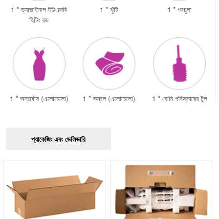
1 * ভ্যাজাইনাল ইউএসবি
1 * ঝুঁটি
1 * পরচুলা
হিটিং রড
1 * অন্তর্বাস (এলোমেলো)
1 * কম্বল (এলোমেলো)
1 * যোনি পরিষ্কারের টুল
প্যাকেজিং এবং ডেলিভারি