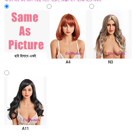
ছবি হিসাবে একই
A4
N3
A11