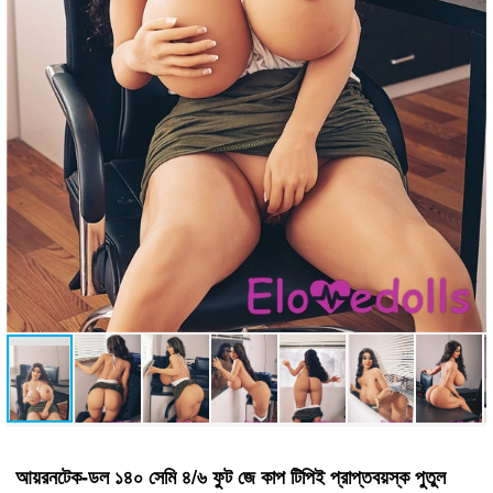
আয়রনটেক-ডল ১৪০ সেমি ৪/৬ ফুট জে কাপ টিপিই প্রাপ্তবয়স্ক পুতুল