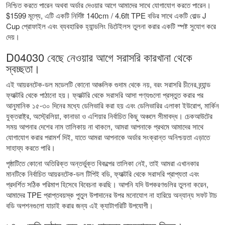
নিশ্চিত করতে পারেন অথবা অর্ডার দেওয়ার আগে আমাদের সাথে যোগাযোগ করতে পারেন।
$1599 মূল্যে, এটি একটি নির্দিষ্ট 140cm / 4.6ft TPE বডির সাথে একটি বোল্ড J
Cup প্রোফাইল এবং ব্যবহারিক হ্যান্ডলিং ডিটেইলস তুলনা করার একটি স্পষ্ট সুযোগ করে
দেয়।
D04030 বেছে নেওয়ার আগে সরাসরি কারখানা থেকে
স্বচ্ছতা।
এই আয়রনটেক-ডল মডেলটি কোনো আঞ্চলিক গুদাম থেকে নয়, বরং সরাসরি চীনের ব্র্যান্ড
ফ্যাক্টরি থেকে পাঠানো হয়। ফ্যাক্টরি থেকে সরাসরি আসা পণ্যগুলো প্রস্তুত করার পর
আনুমানিক ১৫-৩০ দিনের মধ্যে ডেলিভারি করা হয় এবং ডেলিভারির এলাকা ইউরোপ, মার্কিন
যুক্তরাষ্ট্র, অস্ট্রেলিয়া, কানাডা ও এশিয়ার নির্বাচিত কিছু অঞ্চলে সীমাবদ্ধ। চেকআউটের
সময় আপনার দেশের নাম তালিকায় না থাকলে, আমরা আপনাকে প্রথমে আমাদের সাথে
যোগাযোগ করার পরামর্শ দিই, যাতে আমরা আপনাকে অর্ডার সংক্রান্ত অনিশ্চয়তা এড়াতে
সাহায্য করতে পারি।
পৃষ্ঠাটিতে কোনো অতিরিক্ত অন্তর্ভুক্ত বিকল্পের তালিকা নেই, তাই আমরা এখানকার
মানটিকে নির্বাচিত আয়রনটেক-ডল টিপিই বডি, ফ্যাক্টরি থেকে সরাসরি প্রাপ্যতা এবং
প্রদর্শিত সঠিক পরিমাপ হিসেবে বিবেচনা করছি। আপনি যদি উপকরণগুলির তুলনা করেন,
আমাদের
TPE প্রাপ্তবয়স্ক পুতুল
উপাদানের উপর মনোযোগ না হারিয়ে অন্যান্য সফট টাচ
বডি অপশনগুলো যাচাই করার জন্য এই ক্যাটাগরিটি উপযোগী।