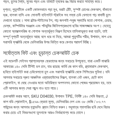
গড়ন, চুলের দৈর্ঘ্য, মুখের গড়ন এবং তামাটে ত্বকের রঙ বিচার করতে সাহায্য করে।
দৃশ্যত, পুতুলটিকে একটি কোমলভাবে গড়া মুখ, ভরাট ঠোঁট, সুস্পষ্ট চোখের মেকআপ, বাঁকানো
ভ্রু, হালকা হাসি এবং সোনালী হাইলাইট স্ট্রাইক সহ লম্বা ঢেউ খেলানো গাঢ় বাদামী চুলে
দেখানো হয়েছে। সাদা হল্টার-স্টাইলের টপ, গাঢ় জলপাই-সবুজ স্কার্টের মতো পোশাক, চেয়ার,
ডেস্ক, কম্পিউটার সরঞ্জাম এবং পটভূমির জিনিসপত্রগুলো ছবির সাজসজ্জার অংশ। যেহেতু
কোনো অ্যাক্সেসরিজ বা পোশাক অন্তর্ভুক্ত বিকল্প হিসেবে তালিকাভুক্ত করা হয়নি, তাই
সম্পূর্ণ দৃশ্যটি অন্তর্ভুক্ত আছে বলে ধরে না নিয়ে, আমরা পুতুলটির শরীর, উপাদান, মাপ এবং
সরাসরি ফ্যাক্টরি থেকে ডেলিভারির উপর ভিত্তি করে কেনার পরামর্শ দিচ্ছি।
সর্বোত্তম ফিট এবং চূড়ান্ত চেকআউট চেক
এই মডেলটি সেইসব প্রাপ্তবয়স্ক ক্রেতাদের জন্য সবচেয়ে উপযুক্ত, যারা একটি মাঝারি
আকারের ১৪০ সেমি টিপিই ডল চান, যার রয়েছে কার্ভি জে কাপ বডি, গ্ল্যামারাস মেকআপ,
ছবিতে হাইলাইট করা ঢেউখেলানো চুল এবং সরাসরি ফ্যাক্টরি থেকে শিপিংয়ের সুবিধা। যদি
আপনার সবচেয়ে দ্রুত আঞ্চলিক ওয়্যারহাউসের বিকল্প, হালকা নেট ওজন, ছোট কাপ
প্রোফাইল, বা বেছে নেওয়ার মতো অতিরিক্ত অপশনসহ কোনো পেজের প্রয়োজন হয়, তবে
এটি আপনার জন্য সেরা পছন্দ নাও হতে পারে।
চেকআউট করার আগে, SKU D04030, উপাদান TPE, নির্দিষ্ট ১৪০ সেমি উচ্চতা, J
কাপ বডি প্রোফাইল, $১৫৯৯ ক্রেতা মূল্য, ডেলিভারির দেশ এবং ৩৮ কেজি / ৮৩.৭৭
পাউন্ডের জন্য আপনার হ্যান্ডলিং প্ল্যান নিশ্চিত করুন। শুধুমাত্র গ্যালারির ছবি দেখে বিচার
করার চেয়ে এই বিবরণগুলো তুলনাকে আরও নির্ভরযোগ্য করে তোলে।