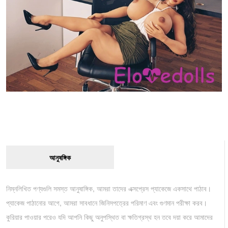
আনুষঙ্গিক
নিম্নলিখিত পণ্যগুলি সমস্ত আনুষাঙ্গিক, আমরা তাদের এক্সপ্রেস প্যাকেজে একসাথে পাঠাব।
প্যাকেজ পাঠানোর আগে, আমরা সাবধানে জিনিসপত্রের পরিমাণ এবং গুণমান পরীক্ষা করব।
কুরিয়ার পাওয়ার পরেও যদি আপনি কিছু অনুপস্থিত বা ক্ষতিগ্রস্থ হন তবে দয়া করে আমাদের