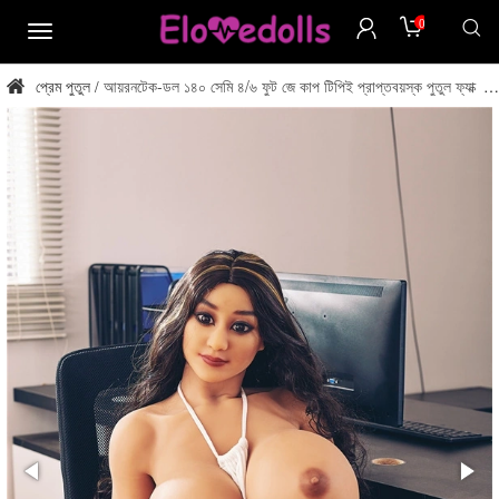
0
মেনু
প্রেম পুতুল
আয়রনটেক-ডল ১৪০ সেমি ৪/৬ ফুট জে কাপ টিপিই প্রাপ্তবয়স্ক পুতুল ফ্যাক্টরি
/
থেকে সরাসরি