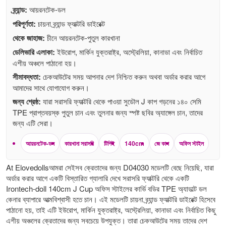
ব্র্যান্ড:
আয়রনটেক-ডল
পরিপূর্ণতা:
চায়না ব্র্যান্ড ফ্যাক্টরি ডাইরেক্ট
থেকে জাহাজ:
চীনে আয়রনটেক-পুতুল কারখানা
ডেলিভারি এলাকা:
ইউরোপ, মার্কিন যুক্তরাষ্ট্র, অস্ট্রেলিয়া, কানাডা এবং নির্বাচিত
এশীয় অঞ্চলে পাঠানো হয়।
সীমাবদ্ধতা:
চেকআউটের সময় আপনার দেশ নিশ্চিত করুন অথবা অর্ডার করার আগে
আমাদের সাথে যোগাযোগ করুন।
জন্য শ্রেষ্ঠ:
যারা সরাসরি ফ্যাক্টরি থেকে পাওয়া সুডৌল J কাপ গড়নের ১৪০ সেমি
TPE প্রাপ্তবয়স্ক পুতুল চান এবং তুলনার জন্য স্পষ্ট ছবির অ্যাঙ্গেল চান, তাদের
জন্য এটি সেরা।
আয়রনটেক-ডল
কারখানা সরাসরি
টিপিই
140cm
জে কাপ
অফিস স্টাইল
At Elovedollsআমরা সেইসব ক্রেতাদের জন্য D04030 মডেলটি বেছে নিয়েছি, যারা
অর্ডার করার আগে একটি বিস্তারিত গ্যালারি দেখে সরাসরি ফ্যাক্টরি থেকে একটি
Irontech-doll 140cm J Cup অফিস স্টাইলের কার্ভি বডির TPE অ্যাডাল্ট ডল
কেনার ব্যাপারে আত্মবিশ্বাসী হতে চান। এই মডেলটি চায়না ব্র্যান্ড ফ্যাক্টরি ডাইরেক্ট হিসেবে
পাঠানো হয়, তাই এটি ইউরোপ, মার্কিন যুক্তরাষ্ট্র, অস্ট্রেলিয়া, কানাডা এবং নির্বাচিত কিছু
এশীয় অঞ্চলের ক্রেতাদের জন্য সবচেয়ে উপযুক্ত। তারা চেকআউটের সময় তাদের দেশ