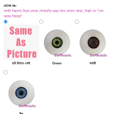
চোখের রঙ:
আপনি ইচ্ছামত নিচের চোখের গোলাগুলির রঙের সাথে মেলাতে পারেন, ডিফল্ট হল "সেম
অ্যাজ পিকচার"
ছবি হিসাবে একই
Green
বাদামী
নীল