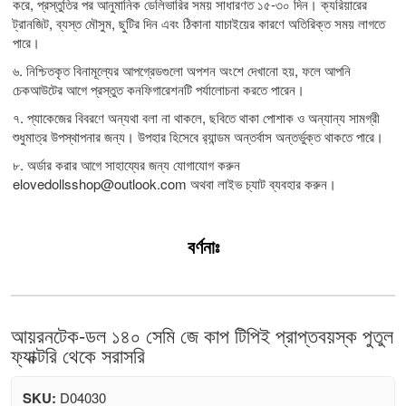
করে, প্রস্তুতির পর আনুমানিক ডেলিভারির সময় সাধারণত ১৫-৩০ দিন। ক্যরিয়ারের
ট্রানজিট, ব্যস্ত মৌসুম, ছুটির দিন এবং ঠিকানা যাচাইয়ের কারণে অতিরিক্ত সময় লাগতে
পারে।
৬. নিশ্চিতকৃত বিনামূল্যের আপগ্রেডগুলো অপশন অংশে দেখানো হয়, ফলে আপনি
চেকআউটের আগে প্রস্তুত কনফিগারেশনটি পর্যালোচনা করতে পারেন।
৭. প্যাকেজের বিবরণে অন্যথা বলা না থাকলে, ছবিতে থাকা পোশাক ও অন্যান্য সামগ্রী
শুধুমাত্র উপস্থাপনার জন্য। উপহার হিসেবে র‍্যান্ডম অন্তর্বাস অন্তর্ভুক্ত থাকতে পারে।
৮. অর্ডার করার আগে সাহায্যের জন্য যোগাযোগ করুন
elovedollsshop@outlook.com
অথবা লাইভ চ্যাট ব্যবহার করুন।
বর্ণনাঃ
আয়রনটেক-ডল ১৪০ সেমি জে কাপ টিপিই প্রাপ্তবয়স্ক পুতুল
ফ্যাক্টরি থেকে সরাসরি
SKU:
D04030