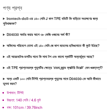
পণ্য প্রশ্ন
Irontech-doll-এর ১৪০ সেমি J কাপ TPE বডিটি কি বাড়িতে সংরক্ষণের জন্য
সুবিধাজনক?
D04030 অর্ডার করার আগে ৩৮ কেজি ওজনের অর্থ কী?
অফিসের পরিবেশে তোলা এই ১৪০ সেমি জে কাপ মডেলের ছবিগুলোতে কী ফুটে উঠছে?
এই আয়রনটেক-ডলটির সাথে কি সাদা টপ এবং কালো স্কার্টটি অন্তর্ভুক্ত আছে?
এই TPE প্রাপ্তবয়স্ক পুতুলটির ক্ষেত্রে ‘চায়না ব্র্যান্ড ফ্যাক্টরি ডিরেক্ট’ কেন গুরুত্বপূর্ণ?
অন্য একটি ১০০ সেমি টিপিই প্রাপ্তবয়স্ক পুতুলের সাথে D04030-কে আমি কীভাবে
তুলনা করব?
উপাদান:
টিপিই
উচ্চতা:
140 সেমি / 4.6 ফুট
বক্ষ:
101cm / 39.76inch