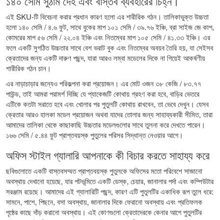
১৪০ সেমি সুঠাম দেহ এবং বাস্তব ব্যবহারের চিহ্ন।
এই SKU-টি বিবেচনা করার প্রধান কারণ হলো এর শারীরিক গঠন। তালিকাভুক্ত উচ্চতা
হলো ১৪০ সেমি / ৪.৬ ফুট, সাথে বুকের মাপ ১০১ সেমি / ৩৯.৭৬ ইঞ্চি, ব্রা সাইজ জে কাপ,
কোমরের মাপ ৫৬ সেমি / ২২.০৪ ইঞ্চি এবং নিতম্বের মাপ ১০৫ সেমি / ৪১.৩৩ ইঞ্চি। এর
ফলে একটি সুগঠিত উচ্চতার সাথে বেশ ভরাট বুক এবং নিতম্বের অবয়ব তৈরি হয়, যা সেইসব
ক্রেতাদের জন্য একটি দারুণ পছন্দ, যারা আরও লম্বা মডেলের দিকে না গিয়েই আকর্ষণীয়
শারীরিক গঠন চান।
এর নাড়াচাড়ার জন্যেও পরিকল্পনা করা প্রয়োজন। এর মোট ওজন ৩৮ কেজি / ৮৩.৭৭
পাউন্ড, তাই আমরা পরামর্শ দিচ্ছি যে প্যাকেজটি কোথায় গ্রহণ করা হবে, বাড়ির ভেতরে
এটিকে কতটা সরাতে হবে এবং খোলার পর পুতুলটি কোথায় রাখবেন, তা ভেবে দেখুন। যেসব
ক্রেতার আরও হালকা মডেল প্রয়োজন অথবা যাদের তোলার জন্য সাহায্যকারী সীমিত, তারা
আমাদের তালিকা থেকে কাছাকাছি উচ্চতার মডেলগুলোর সাথে তুলনা করে দেখতে পারেন।
১৬৬ সেমি / ৫.৪৪ ফুট প্রাপ্তবয়স্ক পুতুলের পরিসর
সিদ্ধান্ত নেওয়ার আগে।
অফিস স্টাইল গ্যালারি আপনাকে কী বিচার করতে সাহায্য করে
ছবিগুলোতে একটি বাস্তবসম্মত প্রাপ্তবয়স্ক পুতুলকে অফিসের মতো পরিবেশে সাজানো
অবস্থায় দেখানো হয়েছে, যার পটভূমিতে একটি ডেস্ক, চেয়ার, জানালার পর্দা এবং কম্পিউটার
সরঞ্জাম রয়েছে। আমাদের এই গ্যালারিটি পছন্দ, কারণ এটি পুতুলটির একাধিক রূপ তুলে ধরে:
সামনে, পাশে, পিছনে, বসা অবস্থায়, জানালার দিকে ফেরানো অবস্থায় এবং প্রতিফলক
পৃষ্ঠের কাছে দাঁড় করানো অবস্থায়। এই কোণগুলো ক্রেতাদেরকে কেনার আগে পুতুলটির