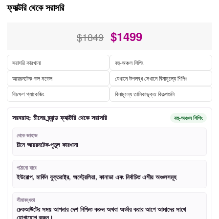
ফ্যাক্টরি থেকে সরাসরি
$
1499
$1849
সরাসরি কারখানা
বহু-অঞ্চল শিপিং
আয়রনটেক-ডল মডেল
যেখানে উপলব্ধ সেখানে বিনামূল্যে শিপিং
বিচক্ষণ প্যাকেজিং
বিনামূল্যে তালিকাভুক্ত বিকল্পগুলি
সরবরাহ: চীনের ব্র্যান্ড ফ্যাক্টরি থেকে সরাসরি
বহু-অঞ্চল শিপিং
থেকে জাহাজ
চীনে আয়রনটেক-পুতুল কারখানা
পাঠানো যাবে
ইউরোপ, মার্কিন যুক্তরাষ্ট্র, অস্ট্রেলিয়া, কানাডা এবং নির্বাচিত এশীয় অঞ্চলসমূহ
সীমাবদ্ধতা
চেকআউটের সময় আপনার দেশ নিশ্চিত করুন অথবা অর্ডার করার আগে আমাদের সাথে
যোগাযোগ করুন।