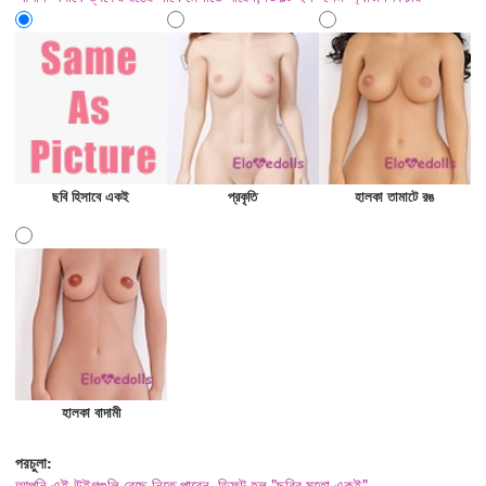
ছবি হিসাবে একই
প্রকৃতি
হালকা তামাটে রঙ
হালকা বাদামী
পরচুলা:
আপনি এই উইগগুলি বেছে নিতে পারেন, ডিফল্ট হল "ছবির মতো একই"