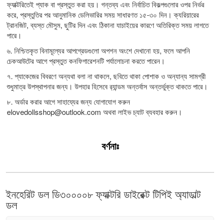
ফ্যাক্টরিতেই প্যাক বা প্রস্তুত করা হয়। গন্তব্য এবং নির্বাচিত বিকল্পগুলোর ওপর নির্ভর
করে, প্রস্তুতির পর আনুমানিক ডেলিভারির সময় সাধারণত ১৫-৩০ দিন। ক্যরিয়ারের
ট্রানজিট, ব্যস্ত মৌসুম, ছুটির দিন এবং ঠিকানা যাচাইয়ের কারণে অতিরিক্ত সময় লাগতে
পারে।
৬. নিশ্চিতকৃত বিনামূল্যের আপগ্রেডগুলো অপশন অংশে দেখানো হয়, ফলে আপনি
চেকআউটের আগে প্রস্তুত কনফিগারেশনটি পর্যালোচনা করতে পারেন।
৭. প্যাকেজের বিবরণে অন্যথা বলা না থাকলে, ছবিতে থাকা পোশাক ও অন্যান্য সামগ্রী
শুধুমাত্র উপস্থাপনার জন্য। উপহার হিসেবে র‍্যান্ডম অন্তর্বাস অন্তর্ভুক্ত থাকতে পারে।
৮. অর্ডার করার আগে সাহায্যের জন্য যোগাযোগ করুন
elovedollsshop@outlook.com
অথবা লাইভ চ্যাট ব্যবহার করুন।
বর্ণনাঃ
ইনহেরিট ডল ডি৩০০০০৮ ফ্যাক্টরি ডাইরেক্ট টিপিই অ্যাডাল্ট
ডল