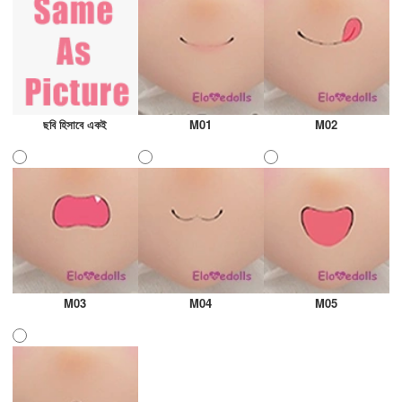
ছবি হিসাবে একই
M01
M02
M03
M04
M05