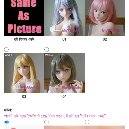
ছবি হিসাবে একই
01
02
03
04
মাউথ:
আপনি এই মুখের শৈলীগুলি বেছে নিতে পারেন, ডিফল্ট হল "ছবির মতো একই"