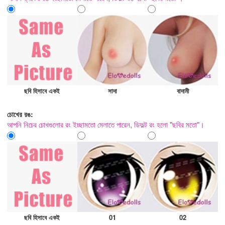
ছবি হিসাবে একই
সাদা
বাদামী
চোখের রঙ:
আপনি নিচের চোখগুলোর রং ইচ্ছামতো মেলাতে পারেন, ডিফল্ট রং হলো "ছবির মতো"।
ছবি হিসাবে একই
01
02