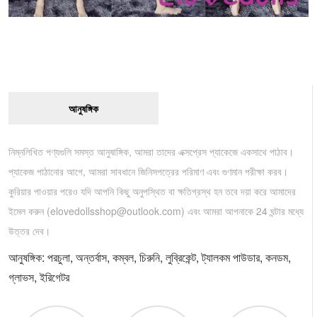
আনুষঙ্গিক
নিম্নলিখিত পণ্যগুলি সমস্ত আনুষাঙ্গিক, আমরা তাদের এক্সপ্রেস প্যাকেজে একসাথে পাঠাব।
প্যাকেজ পাঠানোর আগে, আমরা সাবধানে জিনিসপত্রের পরিমাণ এবং গুণমান পরীক্ষা করব।
কুরিয়ার পাওয়ার পরেও যদি আপনি কিছু অনুপস্থিত বা ক্ষতিগ্রস্থ হন তবে দয়া করে আমাদের
ইমেল করুন (
elovedollsshop@outlook.com
) এবং আমরা আপনাকে 24 ঘন্টার মধ্যে
উত্তর দেব।
আনুষঙ্গিক: পরচুলা, অন্তর্বাস, কম্বল, চিরুনি, লুব্রিকেন্ট, ট্যালকম পাউডার, কনডম,
গ্লাভস, ইরিগেটর