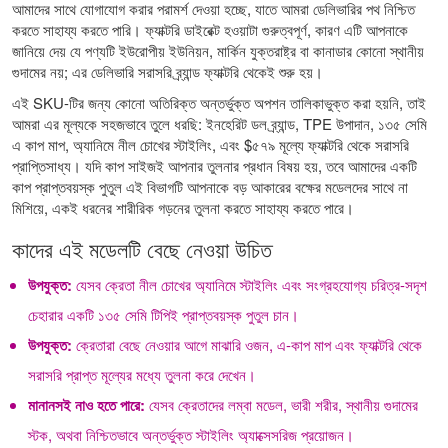
আমাদের সাথে যোগাযোগ করার পরামর্শ দেওয়া হচ্ছে, যাতে আমরা ডেলিভারির পথ নিশ্চিত
করতে সাহায্য করতে পারি। ফ্যাক্টরি ডাইরেক্ট হওয়াটা গুরুত্বপূর্ণ, কারণ এটি আপনাকে
জানিয়ে দেয় যে পণ্যটি ইউরোপীয় ইউনিয়ন, মার্কিন যুক্তরাষ্ট্র বা কানাডার কোনো স্থানীয়
গুদামের নয়; এর ডেলিভারি সরাসরি ব্র্যান্ড ফ্যাক্টরি থেকেই শুরু হয়।
এই SKU-টির জন্য কোনো অতিরিক্ত অন্তর্ভুক্ত অপশন তালিকাভুক্ত করা হয়নি, তাই
আমরা এর মূল্যকে সহজভাবে তুলে ধরছি: ইনহেরিট ডল ব্র্যান্ড, TPE উপাদান, ১৩৫ সেমি
এ কাপ মাপ, অ্যানিমে নীল চোখের স্টাইলিং, এবং $৫৭৯ মূল্যে ফ্যাক্টরি থেকে সরাসরি
প্রাপ্তিসাধ্য। যদি কাপ সাইজই আপনার তুলনার প্রধান বিষয় হয়, তবে আমাদের
একটি
কাপ প্রাপ্তবয়স্ক পুতুল
এই বিভাগটি আপনাকে বড় আকারের বক্ষের মডেলদের সাথে না
মিশিয়ে, একই ধরনের শারীরিক গড়নের তুলনা করতে সাহায্য করতে পারে।
কাদের এই মডেলটি বেছে নেওয়া উচিত
উপযুক্ত:
যেসব ক্রেতা নীল চোখের অ্যানিমে স্টাইলিং এবং সংগ্রহযোগ্য চরিত্র-সদৃশ
চেহারার একটি ১৩৫ সেমি টিপিই প্রাপ্তবয়স্ক পুতুল চান।
উপযুক্ত:
ক্রেতারা বেছে নেওয়ার আগে মাঝারি ওজন, এ-কাপ মাপ এবং ফ্যাক্টরি থেকে
সরাসরি প্রাপ্ত মূল্যের মধ্যে তুলনা করে দেখেন।
মানানসই নাও হতে পারে:
যেসব ক্রেতাদের লম্বা মডেল, ভারী শরীর, স্থানীয় গুদামের
স্টক, অথবা নিশ্চিতভাবে অন্তর্ভুক্ত স্টাইলিং অ্যাক্সেসরিজ প্রয়োজন।