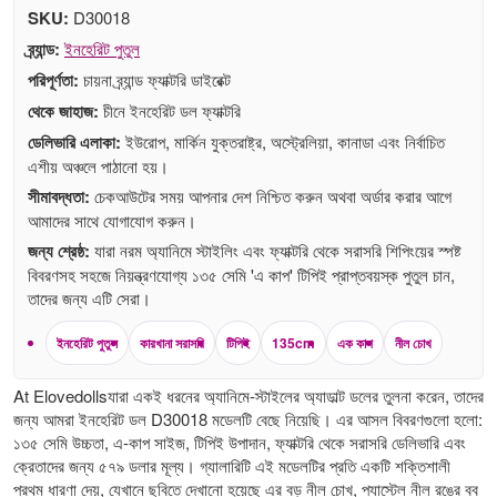
SKU:
D30018
ব্র্যান্ড:
ইনহেরিট পুতুল
পরিপূর্ণতা:
চায়না ব্র্যান্ড ফ্যাক্টরি ডাইরেক্ট
থেকে জাহাজ:
চীনে ইনহেরিট ডল ফ্যাক্টরি
ডেলিভারি এলাকা:
ইউরোপ, মার্কিন যুক্তরাষ্ট্র, অস্ট্রেলিয়া, কানাডা এবং নির্বাচিত
এশীয় অঞ্চলে পাঠানো হয়।
সীমাবদ্ধতা:
চেকআউটের সময় আপনার দেশ নিশ্চিত করুন অথবা অর্ডার করার আগে
আমাদের সাথে যোগাযোগ করুন।
জন্য শ্রেষ্ঠ:
যারা নরম অ্যানিমে স্টাইলিং এবং ফ্যাক্টরি থেকে সরাসরি শিপিংয়ের স্পষ্ট
বিবরণসহ সহজে নিয়ন্ত্রণযোগ্য ১৩৫ সেমি 'এ কাপ' টিপিই প্রাপ্তবয়স্ক পুতুল চান,
তাদের জন্য এটি সেরা।
ইনহেরিট পুতুল
কারখানা সরাসরি
টিপিই
135cm
এক কাপ
নীল চোখ
At Elovedollsযারা একই ধরনের অ্যানিমে-স্টাইলের অ্যাডাল্ট ডলের তুলনা করেন, তাদের
জন্য আমরা ইনহেরিট ডল D30018 মডেলটি বেছে নিয়েছি। এর আসল বিবরণগুলো হলো:
১৩৫ সেমি উচ্চতা, এ-কাপ সাইজ, টিপিই উপাদান, ফ্যাক্টরি থেকে সরাসরি ডেলিভারি এবং
ক্রেতাদের জন্য ৫৭৯ ডলার মূল্য। গ্যালারিটি এই মডেলটির প্রতি একটি শক্তিশালী
প্রথম ধারণা দেয়, যেখানে ছবিতে দেখানো হয়েছে এর বড় নীল চোখ, প্যাস্টেল নীল রঙের বব