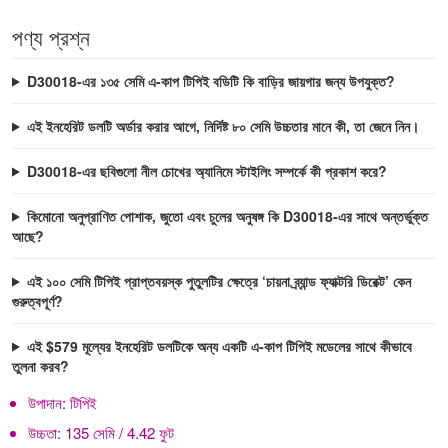
পণ্য প্রশ্ন
D30018-এর ১৩৫ সেমি এ-কাপ টিপিই বডিটি কি বাড়ির জায়গার জন্য উপযুক্ত?
এই ইনহেরিট ডলটি অর্ডার করার আগে, নির্দিষ্ট ৮০ সেমি উচ্চতার মানে কী, তা জেনে নিন।
D30018-এর ছবিগুলো নীল চোখের অ্যানিমে স্টাইলিং সম্পর্কে কী প্রকাশ করে?
কিমোনো অনুপ্রাণিত পোশাক, জুতো এবং চুলের অনুষঙ্গ কি D30018-এর সাথে অন্তর্ভুক্ত
আছে?
এই ১০০ সেমি টিপিই প্রাপ্তবয়স্ক পুতুলটির ক্ষেত্রে ‘চায়না ব্র্যান্ড ফ্যাক্টরি ডিরেক্ট’ কেন
গুরুত্বপূর্ণ?
এই $579 মূল্যের ইনহেরিট ডলটিকে অন্য একটি এ-কাপ টিপিই মডেলের সাথে কীভাবে
তুলনা করব?
উপাদান:
টিপিই
উচ্চতা:
135 সেমি / 4.42 ফুট