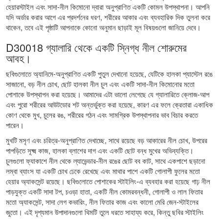
হেয়ারস্টাইল এবং সাদা-নীল কিমোনো দ্বারা অনুপ্রাণিত একটি কোমল উপস্থাপনা। আপনি
যদি অর্ডার করার আগে এর প্রদর্শনের ধরণ, শরীরের আকার এবং ব্যবহারিক দিক তুলনা করে
থাকেন, তবে এই পৃষ্ঠাটি আপনাকে কোনো অনুমান ছাড়াই মূল বিষয়গুলো জানিয়ে দেবে।
D30018 গ্যালারি থেকে একটি স্নিগ্ধ নীল শোরুমের
আবহ।
ছবিগুলোতে অ্যানিমে-অনুপ্রাণিত একটি পুতুল দেখানো হয়েছে, যেটিকে হালকা প্যাস্টেল রঙে
সাজানো, বড় নীল চোখ, ছোট হালকা নীল চুল এবং একটি সাদা-নীল কিমোনোর মতো
পোশাকে উপস্থাপন করা হয়েছে। আমাদের এটা ভালো লেগেছে যে গ্যালারিতে ক্লোজ-আপ
এবং পুরো শরীরের আউটডোর শট অন্তর্ভুক্ত করা হয়েছে, কারণ এর ফলে ক্রেতারা একাধিক
কোণ থেকে মুখ, চুলের রঙ, শরীরের গঠন এবং সামগ্রিক উপস্থাপনার ভাব বিচার করতে
পারেন।
মুখটি মসৃণ এবং চরিত্র-অনুপ্রাণিত দেখাচ্ছে, সাথে রয়েছে বড় আকারের নীল চোখ, উপরের
পাপড়িতে সূক্ষ্ম কাজ, হালকা ব্লাশের দাগ এবং একটি ছোট বন্ধ মুখের অভিব্যক্তি।
চুলগুলো ফ্যাকাশে নীল থেকে ল্যাভেন্ডার-নীল রঙের ছোট বব কাট, সাথে একপাশে ছড়ানো
লম্বা ব্যাংস যা একটি চোখ ঢেকে রেখেছে এবং মাথার পাশে একটি গোলাপী ফুলের মতো
হেয়ার অ্যাকসেন্ট রয়েছে। ছবিগুলোতে পোশাকের স্টাইলিং-এ ব্যবহার করা হয়েছে গাঢ় নীল
পাড়যুক্ত একটি সাদা টপ, চওড়া হাতা, একটি নীল কোমরবন্ধনী, গোলাপী ও লাল ফিতার
মতো অ্যাকসেন্ট, সাদা লেগ কভারিং, নীল ফিতার কাজ এবং কালো মেরি জেন-স্টাইলের
জুতো। এই দৃশ্যমান উপাদানগুলো থিমটি তুলে ধরতে সাহায্য করে, কিন্তু ছবির স্টাইলিং