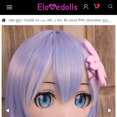
0
মেনু
প্রেম পুতুল
ইনহেরিট ডল ১৩৫ সেমি, এ কাপ, নীল চোখের টিপিই প্রাপ্তবয়স্ক পুতুল,
/
সরাসরি ফ্যাক্টরি থেকে