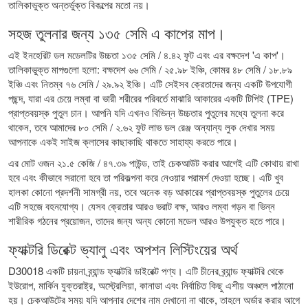
তালিকাভুক্ত অন্তর্ভুক্ত বিকল্পের মতো নয়।
সহজ তুলনার জন্য ১৩৫ সেমি এ কাপের মাপ।
এই ইনহেরিট ডল মডেলটির উচ্চতা ১৩৫ সেমি / ৪.৪২ ফুট এবং এর বক্ষদেশ 'এ কাপ'।
তালিকাভুক্ত মাপগুলো হলো: বক্ষদেশ ৬৬ সেমি / ২৫.৯৮ ইঞ্চি, কোমর ৪৮ সেমি / ১৮.৮৯
ইঞ্চি এবং নিতম্ব ৭৬ সেমি / ২৯.৯২ ইঞ্চি। এটি সেইসব ক্রেতাদের জন্য একটি উপযোগী
পছন্দ, যারা এর চেয়ে লম্বা বা ভারী শরীরের পরিবর্তে মাঝারি আকারের একটি টিপিই (TPE)
প্রাপ্তবয়স্ক পুতুল চান। আপনি যদি এখনও বিভিন্ন উচ্চতার পুতুলের মধ্যে তুলনা করে
থাকেন, তবে আমাদের
৮০ সেমি / ২.৬২ ফুট লাভ ডল রেঞ্জ
অন্যান্য লুক দেখার সময়
আপনাকে একই সাইজ ক্লাসের কাছাকাছি থাকতে সাহায্য করতে পারে।
এর মোট ওজন ২১.৫ কেজি / ৪৭.৩৯ পাউন্ড, তাই চেকআউট করার আগেই এটি কোথায় রাখা
হবে এবং কীভাবে সরানো হবে তা পরিকল্পনা করে নেওয়ার পরামর্শ দেওয়া হচ্ছে। এটি খুব
হালকা কোনো প্রদর্শনী সামগ্রী নয়, তবে অনেক বড় আকারের প্রাপ্তবয়স্ক পুতুলের চেয়ে
এটি সহজে বহনযোগ্য। যেসব ক্রেতার আরও ভরাট বক্ষ, আরও লম্বা গড়ন বা ভিন্ন
শারীরিক গঠনের প্রয়োজন, তাদের জন্য অন্য কোনো মডেল আরও উপযুক্ত হতে পারে।
ফ্যাক্টরি ডিরেক্ট ভ্যালু এবং অপশন লিস্টিংয়ের অর্থ
D30018 একটি চায়না ব্র্যান্ড ফ্যাক্টরি ডাইরেক্ট পণ্য। এটি চীনের ব্র্যান্ড ফ্যাক্টরি থেকে
ইউরোপ, মার্কিন যুক্তরাষ্ট্র, অস্ট্রেলিয়া, কানাডা এবং নির্বাচিত কিছু এশীয় অঞ্চলে পাঠানো
হয়। চেকআউটের সময় যদি আপনার দেশের নাম দেখানো না থাকে, তাহলে অর্ডার করার আগে