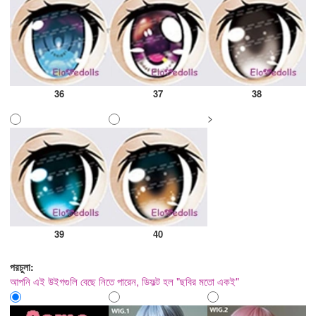
36
37
38
>
39
40
পরচুলা:
আপনি এই উইগগুলি বেছে নিতে পারেন, ডিফল্ট হল "ছবির মতো একই"