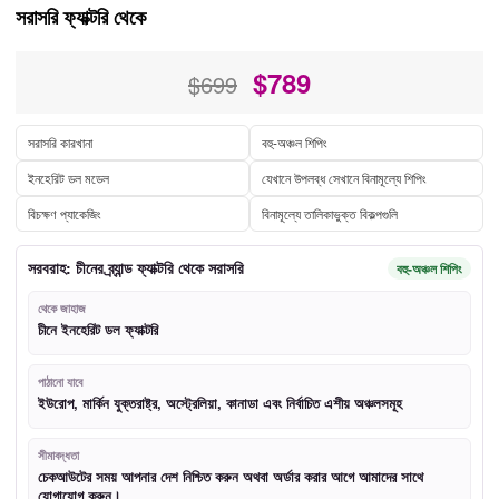
সরাসরি ফ্যাক্টরি থেকে
$
789
$699
সরাসরি কারখানা
বহু-অঞ্চল শিপিং
ইনহেরিট ডল মডেল
যেখানে উপলব্ধ সেখানে বিনামূল্যে শিপিং
বিচক্ষণ প্যাকেজিং
বিনামূল্যে তালিকাভুক্ত বিকল্পগুলি
সরবরাহ: চীনের ব্র্যান্ড ফ্যাক্টরি থেকে সরাসরি
বহু-অঞ্চল শিপিং
থেকে জাহাজ
চীনে ইনহেরিট ডল ফ্যাক্টরি
পাঠানো যাবে
ইউরোপ, মার্কিন যুক্তরাষ্ট্র, অস্ট্রেলিয়া, কানাডা এবং নির্বাচিত এশীয় অঞ্চলসমূহ
সীমাবদ্ধতা
চেকআউটের সময় আপনার দেশ নিশ্চিত করুন অথবা অর্ডার করার আগে আমাদের সাথে
যোগাযোগ করুন।