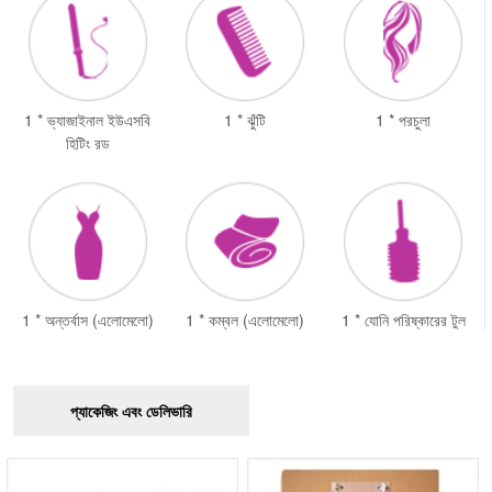
1 * ভ্যাজাইনাল ইউএসবি
1 * ঝুঁটি
1 * পরচুলা
হিটিং রড
1 * অন্তর্বাস (এলোমেলো)
1 * কম্বল (এলোমেলো)
1 * যোনি পরিষ্কারের টুল
প্যাকেজিং এবং ডেলিভারি