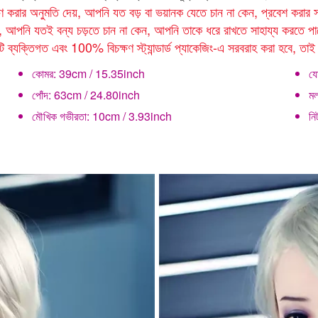
করার অনুমতি দেয়, আপনি যত বড় বা ভয়ানক যেতে চান না কেন, প্রবেশ করার সময়
ছে, আপনি যতই বন্য চড়তে চান না কেন, আপনি তাকে ধরে রাখতে সাহায্য করতে প
ব্যক্তিগত এবং 100% বিচক্ষণ স্ট্যান্ডার্ড প্যাকেজিং-এ সরবরাহ করা হবে, তা
কোমর:
39cm / 15.35inch
যো
পোঁদ:
63cm / 24.80inch
মল
মৌখিক গভীরতা:
10cm / 3.93inch
ন