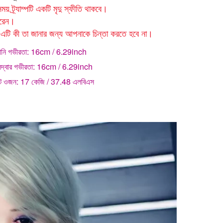
 ট্র্যাম্পটি একটি মৃদু স্ফীতি থাকবে।
ারেন।
ই এটি কী তা জানার জন্য আপনাকে চিন্তা করতে হবে না।
নি গভীরতা:
16cm / 6.29inch
দ্বার গভীরতা:
16cm / 6.29inch
িট ওজন:
17 কেজি / 37.48 এলবিএস