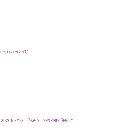
হল "ছবির মতো একই"
থে মেলাতে পারেন, ডিফল্ট হল "সেম অ্যাজ পিকচার"