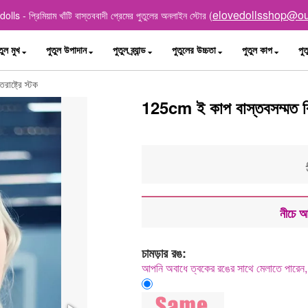
elovedollsshop@ou
lls - প্রিমিয়াম খাঁটি বাস্তববাদী প্রেমের পুতুলের অনলাইন স্টোর (
তুল মুখ
পুতুল উপাদান
পুতুল ব্র্যান্ড
পুতুলের উচ্চতা
পুতুল কাপ
পুত
রাষ্ট্রে স্টক
125cm ই কাপ বাস্তবসম্মত বিগ ব্
নীচে আ
চামড়ার রঙ:
আপনি অবাধে ত্বকের রঙের সাথে মেলাতে পারেন, 