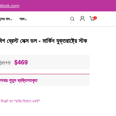
tlook.com
)
0
ুলের দাম
গরম
রেস্ট সেক্স ডল - মার্কিন যুক্তরাষ্ট্রে স্টক
$
469
$619
পনার পুতুল ব্যক্তিগতকৃত
ডিফল্ট হল "ছবির হিসাবে একই"