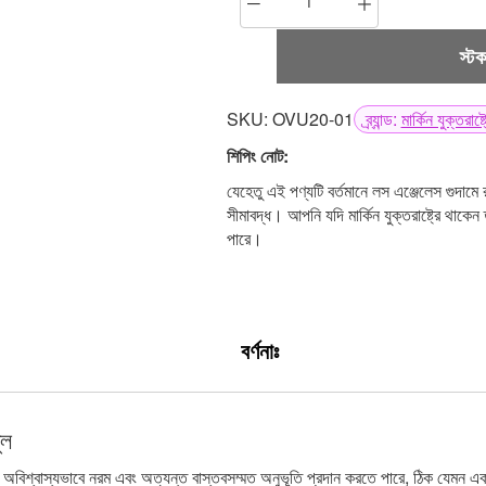
স্ট
SKU: OVU20-01
ব্র্যান্ড:
মার্কিন যুক্তরাষ
শিপিং নোট:
যেহেতু এই পণ্যটি বর্তমানে লস এঞ্জেলেস গুদামে র
সীমাবদ্ধ। আপনি যদি মার্কিন যুক্তরাষ্ট্রে থাক
পারে।
বর্ণনাঃ
ুল
বিশ্বাস্যভাবে নরম এবং অত্যন্ত বাস্তবসম্মত অনুভূতি প্রদান করতে পারে, ঠিক যেমন এক