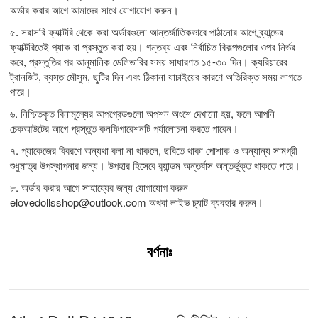
অর্ডার করার আগে আমাদের সাথে যোগাযোগ করুন।
৫. সরাসরি ফ্যাক্টরি থেকে করা অর্ডারগুলো আন্তর্জাতিকভাবে পাঠানোর আগে ব্র্যান্ডের
ফ্যাক্টরিতেই প্যাক বা প্রস্তুত করা হয়। গন্তব্য এবং নির্বাচিত বিকল্পগুলোর ওপর নির্ভর
করে, প্রস্তুতির পর আনুমানিক ডেলিভারির সময় সাধারণত ১৫-৩০ দিন। ক্যরিয়ারের
ট্রানজিট, ব্যস্ত মৌসুম, ছুটির দিন এবং ঠিকানা যাচাইয়ের কারণে অতিরিক্ত সময় লাগতে
পারে।
৬. নিশ্চিতকৃত বিনামূল্যের আপগ্রেডগুলো অপশন অংশে দেখানো হয়, ফলে আপনি
চেকআউটের আগে প্রস্তুত কনফিগারেশনটি পর্যালোচনা করতে পারেন।
৭. প্যাকেজের বিবরণে অন্যথা বলা না থাকলে, ছবিতে থাকা পোশাক ও অন্যান্য সামগ্রী
শুধুমাত্র উপস্থাপনার জন্য। উপহার হিসেবে র‍্যান্ডম অন্তর্বাস অন্তর্ভুক্ত থাকতে পারে।
৮. অর্ডার করার আগে সাহায্যের জন্য যোগাযোগ করুন
elovedollsshop@outlook.com
অথবা লাইভ চ্যাট ব্যবহার করুন।
বর্ণনাঃ