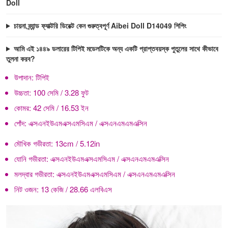
Doll
চায়না ব্র্যান্ড ফ্যাক্টরি ডিরেক্ট কেন গুরুত্বপূর্ণ Aibei Doll D14049 শিপিং
আমি এই ১৪৪৯ ডলারের টিপিই মডেলটিকে অন্য একটি প্রাপ্তবয়স্ক পুতুলের সাথে কীভাবে
তুলনা করব?
উপাদান:
টিপিই
উচ্চতা:
100 সেমি / 3.28 ফুট
কোমর:
42 সেমি / 16.53 ইন
পোঁদ:
এক্সএনইউএমএক্সএমসিএম / এক্সএনএমএমএক্সিন
মৌখিক গভীরতা:
13cm / 5.12in
যোনি গভীরতা:
এক্সএনইউএমএক্সএমসিএম / এক্সএনএমএমএক্সিন
মলদ্বার গভীরতা:
এক্সএনইউএমএক্সএমসিএম / এক্সএনএমএমএক্সিন
নিট ওজন:
13 কেজি / 28.66 এলবিএস