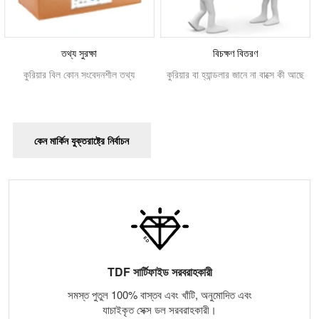
তথ্য সুরক্ষা
বিচক্ষণ বিতরণ
কুরিয়ার বিল কোন সংবেদনশীল তথ্য
কুরিয়ার বা হ্যান্ডলার জানে না বাক্সে কী আছে
কেন মার্কিন যুক্তরাষ্ট্রে নির্বাচন
TDF সার্টিফাইড সরবরাহকারী
সমস্ত পুতুল 100% বাস্তব এবং খাঁটি, অনুমোদিত এবং
যাচাইকৃত সেক্স ডল সরবরাহকারী।