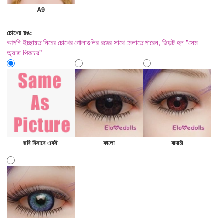
A9
চোখের রঙ:
আপনি ইচ্ছামত নিচের চোখের গোলাগুলির রঙের সাথে মেলাতে পারেন, ডিফল্ট হল "সেম
অ্যাজ পিকচার"
ছবি হিসাবে একই
কালো
বাদামী