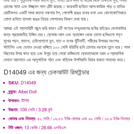
চোখের পাতা এবং উজ্জ্বল লাল ঠোঁট রয়েছে। কয়েকটি ছবিতে আলংকারিক পাড় ও হাতির
মোটিফসহ একটি সাদা-কালো নকশার টপ, গোলাপী রঙের নখের ডগা এবং কোণাকোণিভাবে
তোলা ছবিতে হালকা রঙের নিচের পোশাকের বিবরণ দেখা যায়।
আমরা এই গ্যালারিটি পছন্দ করি কারণ এটি পণ্যের সম্মুখভাগের ছবির বাইরেও কেনাকাটার
জন্য প্রয়োজনীয় ইঙ্গিত দেয়। ক্লোজ-আপ এবং অ্যাঙ্গেল থেকে তোলা ছবিগুলো মসৃণ
মুখের গড়ন, ব্যাংস, ঢেউখেলানো চুল, হাত ও নখের খুঁটিনাটি, শরীরের উপরের অংশের
স্টাইলিং এবং হেলান দেওয়া ভঙ্গিতে ১০০ সেমি বডিটির ছবি তোলার ধরণকে তুলে ধরে। সাদা
বিছানার উপর কাত হয়ে এবং উপুড় হয়ে শোয়া ভঙ্গিগুলো ক্রেতাদেরকে নরম ও স্বাভাবিক
দেখতে আলোতে এর আনুপাতিক গঠন এবং বাহ্যিক উপস্থিতি বিচার করতে সাহায্য করে।
D14049 এর জন্য চেকআউট রিমাইন্ডার
SKU:
D14049
ব্র্যান্ড:
Aibei Doll
উপাদান:
টিপিই
উচ্চতা:
100 সেমি / 3.28 ফুট
কোমর এবং নিতম্ব:
৪২ সেমি / ১৬.৫৩ ইঞ্চি কোমর এবং ৬০ সেমি / ২৩.৬ ইঞ্চি নিতম্ব
নিট ওজন:
13 কেজি / 28.66 এলবিএস