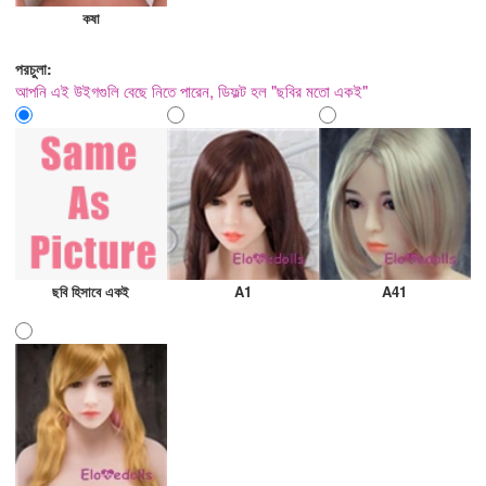
কষা
পরচুলা:
আপনি এই উইগগুলি বেছে নিতে পারেন, ডিফল্ট হল "ছবির মতো একই"
ছবি হিসাবে একই
A1
A41