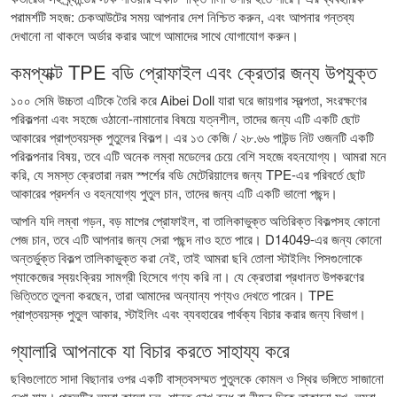
পরামর্শটি সহজ: চেকআউটের সময় আপনার দেশ নিশ্চিত করুন, এবং আপনার গন্তব্য
দেখানো না থাকলে অর্ডার করার আগে আমাদের সাথে যোগাযোগ করুন।
কমপ্যাক্ট TPE বডি প্রোফাইল এবং ক্রেতার জন্য উপযুক্ত
১০০ সেমি উচ্চতা এটিকে তৈরি করে Aibei Doll যারা ঘরে জায়গার স্বল্পতা, সংরক্ষণের
পরিকল্পনা এবং সহজে ওঠানো-নামানোর বিষয়ে যত্নশীল, তাদের জন্য এটি একটি ছোট
আকারের প্রাপ্তবয়স্ক পুতুলের বিকল্প। এর ১৩ কেজি / ২৮.৬৬ পাউন্ড নিট ওজনটি একটি
পরিকল্পনার বিষয়, তবে এটি অনেক লম্বা মডেলের চেয়ে বেশি সহজে বহনযোগ্য। আমরা মনে
করি, যে সমস্ত ক্রেতারা নরম স্পর্শের বডি মেটেরিয়ালের জন্য TPE-এর পরিবর্তে ছোট
আকারের প্রদর্শন ও বহনযোগ্য পুতুল চান, তাদের জন্য এটি একটি ভালো পছন্দ।
আপনি যদি লম্বা গড়ন, বড় মাপের প্রোফাইল, বা তালিকাভুক্ত অতিরিক্ত বিকল্পসহ কোনো
পেজ চান, তবে এটি আপনার জন্য সেরা পছন্দ নাও হতে পারে। D14049-এর জন্য কোনো
অন্তর্ভুক্ত বিকল্প তালিকাভুক্ত করা নেই, তাই আমরা ছবি তোলা স্টাইলিং পিসগুলোকে
প্যাকেজের স্বয়ংক্রিয় সামগ্রী হিসেবে গণ্য করি না। যে ক্রেতারা প্রধানত উপকরণের
ভিত্তিতে তুলনা করছেন, তারা আমাদের অন্যান্য পণ্যও দেখতে পারেন।
TPE
প্রাপ্তবয়স্ক পুতুল
আকার, স্টাইলিং এবং ব্যবহারের পার্থক্য বিচার করার জন্য বিভাগ।
গ্যালারি আপনাকে যা বিচার করতে সাহায্য করে
ছবিগুলোতে সাদা বিছানার ওপর একটি বাস্তবসম্মত পুতুলকে কোমল ও স্থির ভঙ্গিতে সাজানো
দেখা যায়। পুতুলটির লম্বা কালো চুল, শান্ত চোখ বন্ধ বা নীচের দিকে তাকানো মুখ, লম্বা