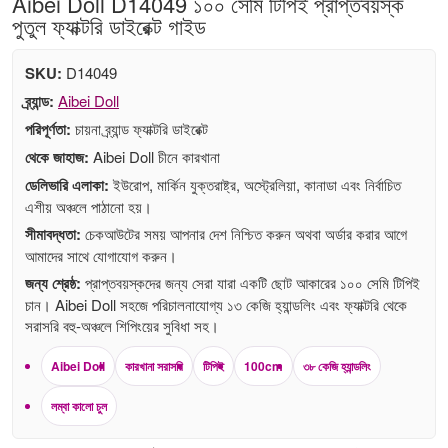
Aibei Doll D14049 ১০০ সেমি টিপিই প্রাপ্তবয়স্ক
পুতুল ফ্যাক্টরি ডাইরেক্ট গাইড
SKU:
D14049
ব্র্যান্ড:
Aibei Doll
পরিপূর্ণতা:
চায়না ব্র্যান্ড ফ্যাক্টরি ডাইরেক্ট
থেকে জাহাজ:
Aibei Doll চীনে কারখানা
ডেলিভারি এলাকা:
ইউরোপ, মার্কিন যুক্তরাষ্ট্র, অস্ট্রেলিয়া, কানাডা এবং নির্বাচিত
এশীয় অঞ্চলে পাঠানো হয়।
সীমাবদ্ধতা:
চেকআউটের সময় আপনার দেশ নিশ্চিত করুন অথবা অর্ডার করার আগে
আমাদের সাথে যোগাযোগ করুন।
জন্য শ্রেষ্ঠ:
প্রাপ্তবয়স্কদের জন্য সেরা যারা একটি ছোট আকারের ১০০ সেমি টিপিই
চান। Aibei Doll সহজে পরিচালনাযোগ্য ১৩ কেজি হ্যান্ডলিং এবং ফ্যাক্টরি থেকে
সরাসরি বহু-অঞ্চলে শিপিংয়ের সুবিধা সহ।
Aibei Doll
কারখানা সরাসরি
টিপিই
100cm
৩৮ কেজি হ্যান্ডলিং
লম্বা কালো চুল