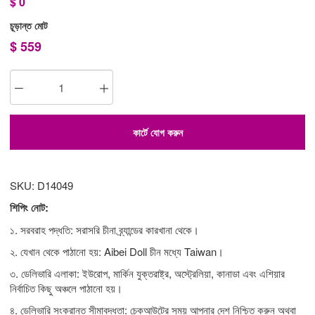
$
0
চূড়ান্ত মোট
$
559
কার্টে যোগ করুন
SKU: D14049
শিপিং নোট:
১. সরবরাহ পদ্ধতি: সরাসরি চীনা ব্র্যান্ডের কারখানা থেকে।
২. যেখান থেকে পাঠানো হয়: Aibei Doll চীন মধ্যে Taiwan।
৩. ডেলিভারি এলাকা: ইউরোপ, মার্কিন যুক্তরাষ্ট্র, অস্ট্রেলিয়া, কানাডা এবং এশিয়ার
নির্বাচিত কিছু অঞ্চলে পাঠানো হয়।
৪. ডেলিভারি সংক্রান্ত সীমাবদ্ধতা: চেকআউটের সময় আপনার দেশ নিশ্চিত করুন অথবা