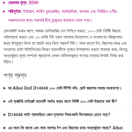
ক্রেতার মূল্য:
$599
পরিপূর্ণতা:
ইউরোপ, মার্কিন যুক্তরাষ্ট্র, অস্ট্রেলিয়া, কানাডা এবং নির্বাচিত এশীয়
অঞ্চলগুলোর জন্য সরাসরি চীনা ব্র্যান্ডের কারখানা থেকে পণ্য।
চেকআউট করার আগে, আমরা ডেলিভারির দেশ নিশ্চিত করতে, ১০০ সেমি নির্দিষ্ট উচ্চতা
পর্যালোচনা করতে এবং ১৩ কেজি নিট ওজন আপনার উত্তোলন ও সংরক্ষণের পরিকল্পনার
জন্য উপযুক্ত কিনা তা যাচাই করে নিতে পরামর্শ দিই। সাদা-কালো টপ, বিছানার চাদর এবং
অন্যান্য ফটো স্টাইলিংয়ের বিবরণ মডেলটিকে দৃশ্যত উপস্থাপন করতে সাহায্য করে, কিন্তু
অন্তর্ভুক্ত মূল্য সম্পর্কে প্রত্যাশা কেবল তালিকাভুক্ত পণ্যের তথ্যের উপরই নির্ভর করা
উচিত।
পণ্য প্রশ্ন
হয় Aibei Doll D14049 ১০০ সেমি টিপিই বডি, ছোট জায়গায় সহজে বহনযোগ্য।
এই ফ্যাক্টরি ডাইরেক্ট মডেলটি অর্ডার করার আগে নির্দিষ্ট ১০০ সেমি উচ্চতার অর্থ কী?
D14049 ফটো গ্যালারিতে কোন দৃশ্যগত বিবরণগুলি বিশেষভাবে চোখে পড়ে?
এর সাথে কি কালো এবং সাদা নকশার টপ এবং বিছানার চাদর অন্তর্ভুক্ত আছে? Aibei