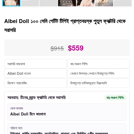
Aibei Doll ১০০ সেমি পেটিট টিপিই প্রাপ্তবয়স্ক পুতুল ফ্যাক্টরি থেকে
সরাসরি
$
559
$915
সরাসরি কারখানা
বহু-অঞ্চল শিপিং
Aibei Doll মডেল
যেখানে উপলব্ধ সেখানে বিনামূল্যে শিপিং
বিচক্ষণ প্যাকেজিং
বিনামূল্যে তালিকাভুক্ত বিকল্পগুলি
সরবরাহ: চীনের ব্র্যান্ড ফ্যাক্টরি থেকে সরাসরি
বহু-অঞ্চল শিপিং
থেকে জাহাজ
Aibei Doll চীনে কারখানা
পাঠানো যাবে
ইউরোপ, মার্কিন যুক্তরাষ্ট্র, অস্ট্রেলিয়া, কানাডা এবং নির্বাচিত এশীয় অঞ্চলসমূহ