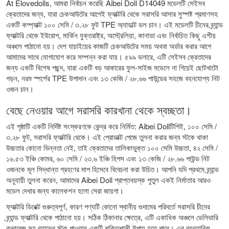
At Elovedolls, আমরা নির্বাচন করেছি Aibei Doll D14049 মডেলটি সেইসব
ক্রেতাদের জন্য, যারা চেকআউটের আগেই ফ্যাক্টরি থেকে সরাসরি আসার সুস্পষ্ট প্রমাণসহ
একটি কম্প্যাক্ট ১০০ সেমি / ৩.২৮ ফুট TPE অ্যাডাল্ট ডল চান। এই মডেলটি চীনের ব্র্যান্ড
ফ্যাক্টরি থেকে ইউরোপ, মার্কিন যুক্তরাষ্ট্র, অস্ট্রেলিয়া, কানাডা এবং নির্বাচিত কিছু এশীয়
অঞ্চলে পাঠানো হয়। দেশ যাচাইয়ের কাজটি চেকআউটের সময় অথবা অর্ডার করার আগে
আমাদের সাথে যোগাযোগ করে সম্পন্ন করা যায়। ৫৯৯ ডলারে, এটি সেইসব ক্রেতাদের
জন্য একটি বিশেষ পছন্দ, যারা একটি বড় আকারের ফুল-সাইজ মডেলে না গিয়েই ছোটখাটো
গড়ন, নরম স্পর্শের TPE উপাদান এবং ১৩ কেজি / ২৮.৬৬ পাউন্ডের সহজে বহনযোগ্য নিট
ওজন চান।
বেছে নেওয়ার আগে সরাসরি কারখানা থেকে স্বচ্ছতা।
এই পৃষ্ঠাটি একটি নির্দিষ্ট সংস্করণকে কেন্দ্র করে নির্মিত: Aibei Dollটিপিই, ১০০ সেমি /
৩.২৮ ফুট, সরাসরি ফ্যাক্টরি থেকে। এই প্রোডাক্ট পেজে তুলনা করার জন্য স্টকে থাকা
উচ্চতার কোনো ভিন্নতা নেই, তাই ক্রেতাদের তালিকাভুক্ত ১০০ সেমি উচ্চতা, ৪২ সেমি /
১৬.৫৩ ইঞ্চি কোমর, ৬০ সেমি / ২৩.৬ ইঞ্চি হিপস এবং ১৩ কেজি / ২৮.৬৬ পাউন্ড নিট
ওজনকে মূল সিদ্ধান্ত গ্রহণের মাপ হিসেবে বিবেচনা করা উচিত। আপনি যদি প্রথমে ব্র্যান্ড
অনুযায়ী তুলনা করেন, আমাদের
Aibei Doll প্রাপ্তবয়স্ক পুতুল
একই নির্মাতার আরও
মডেল দেখার জন্য কালেকশন হলো সেরা জায়গা।
ফ্যাক্টরি ডিরেক্ট গুরুত্বপূর্ণ, কারণ পণ্যটি কোনো স্থানীয় গুদামের পরিবর্তে সরাসরি চীনের
ব্র্যান্ড ফ্যাক্টরি থেকে পাঠানো হয়। সঠিক ঠিকানার ক্ষেত্রে, এটি একাধিক অঞ্চলে ডেলিভারি
কভারেজ সহ ব্র্যান্ডের স্টক পাওয়ার একটি শক্তিশালী উপায় হতে পারে। এর ব্যবহারিক