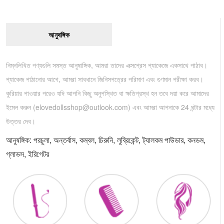
আনুষঙ্গিক
নিম্নলিখিত পণ্যগুলি সমস্ত আনুষাঙ্গিক, আমরা তাদের এক্সপ্রেস প্যাকেজে একসাথে পাঠাব।
প্যাকেজ পাঠানোর আগে, আমরা সাবধানে জিনিসপত্রের পরিমাণ এবং গুণমান পরীক্ষা করব।
কুরিয়ার পাওয়ার পরেও যদি আপনি কিছু অনুপস্থিত বা ক্ষতিগ্রস্থ হন তবে দয়া করে আমাদের
ইমেল করুন (
elovedollsshop@outlook.com
) এবং আমরা আপনাকে 24 ঘন্টার মধ্যে
উত্তর দেব।
আনুষঙ্গিক: পরচুলা, অন্তর্বাস, কম্বল, চিরুনি, লুব্রিকেন্ট, ট্যালকম পাউডার, কনডম,
গ্লাভস, ইরিগেটর