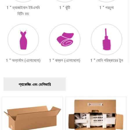
1 * ভ্যাজাইনাল ইউএসবি
1 * ঝুঁটি
1 * পরচুলা
হিটিং রড
1 * অন্তর্বাস (এলোমেলো)
1 * কম্বল (এলোমেলো)
1 * যোনি পরিষ্কারের টুল
প্যাকেজিং এবং ডেলিভারি