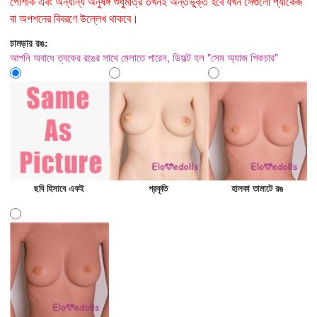
পোশাক এবং অন্যান্য অনুষঙ্গ শুধুমাত্র তখনই অন্তর্ভুক্ত হবে যখন সেগুলো প্যাকেজ
বা অপশনের বিবরণে উল্লেখ থাকবে।
চামড়ার রঙ:
আপনি অবাধে ত্বকের রঙের সাথে মেলাতে পারেন, ডিফল্ট হল "সেম অ্যাজ পিকচার"
ছবি হিসাবে একই
প্রকৃতি
হালকা তামাটে রঙ