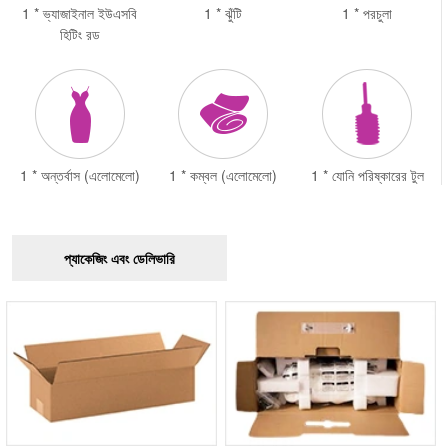
1 * ভ্যাজাইনাল ইউএসবি
1 * ঝুঁটি
1 * পরচুলা
হিটিং রড
1 * অন্তর্বাস (এলোমেলো)
1 * কম্বল (এলোমেলো)
1 * যোনি পরিষ্কারের টুল
প্যাকেজিং এবং ডেলিভারি