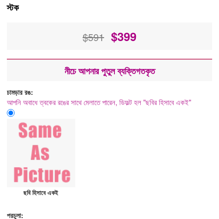
স্টক
$
399
$591
নীচে আপনার পুতুল ব্যক্তিগতকৃত
চামড়ার রঙ:
আপনি অবাধে ত্বকের রঙের সাথে মেলাতে পারেন, ডিফল্ট হল "ছবির হিসাবে একই"
ছবি হিসাবে একই
পরচুলা: