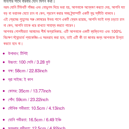
মহিলার সাথে বারবার যৌন মিলন করা।
নরম যোনি টিউবটি পাঁজর এবং নোডুলস দিয়ে ভরা হয়, আপনাকে অন্বেষণ করতে দেয়, আপনি যত
বড় বা ভয়ানক যেতে চান না কেন, প্রবেশ করার সময় ট্র্যাম্পটি একটি মৃদু স্ফীতি থাকবে।
এই প্রেমের পুতুলের সরু কোমরের উভয় পাশে একটি ফ্রেম রয়েছে, আপনি যতই বন্য চড়তে চান
না কেন, আপনি তাকে ধরে রাখতে সাহায্য করতে পারেন।
আপনার গোপনীয়তা আমাদের শীর্ষ অগ্রাধিকার. এটি আপনাকে একটি ব্যক্তিগত এবং 100%
বিচক্ষণ স্ট্যান্ডার্ড প্যাকেজিং-এ সরবরাহ করা হবে, তাই এটি কী তা জানার জন্য আপনাকে চিন্তা
করতে হবে না।
উপাদান:
টিপিই
উচ্চতা:
100 সেমি / 3.28 ফুট
বক্ষ:
58cm / 22.83inch
ব্রা সাইজ:
ই কাপ
কোমর:
35cm / 13.77inch
পোঁদ:
59cm / 23.22inch
মৌখিক গভীরতা:
10.5cm / 4.13inch
যোনি গভীরতা:
16.5cm / 6.49 ইঞ্চি
মলদ্বার গভীরতা:
12.5cm / 4.92inch