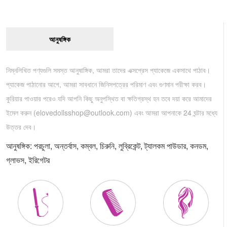
আনুষঙ্গিক
নিম্নলিখিত পণ্যগুলি সমস্ত আনুষাঙ্গিক, আমরা তাদের এক্সপ্রেস প্যাকেজে একসাথে পাঠাব।
প্যাকেজ পাঠানোর আগে, আমরা সাবধানে জিনিসপত্রের পরিমাণ এবং গুণমান পরীক্ষা করব।
কুরিয়ার পাওয়ার পরেও যদি আপনি কিছু অনুপস্থিত বা ক্ষতিগ্রস্থ হন তবে দয়া করে আমাদের
ইমেল করুন (
elovedollsshop@outlook.com
) এবং আমরা আপনাকে 24 ঘন্টার মধ্যে
উত্তর দেব।
আনুষঙ্গিক: পরচুলা, অন্তর্বাস, কম্বল, চিরুনি, লুব্রিকেন্ট, ট্যালকম পাউডার, কনডম,
গ্লাভস, ইরিগেটর