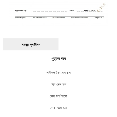
সমস্ত ক্যাটালগ
পুতুলের ধরন
লাইফলাইক সেক্স ডল
মিনি সেক্স ডল
সেক্স ডল টরসো
সেরা সেক্স ডল