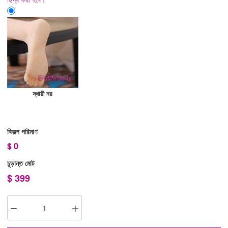
স্থায়ী নয়
বিকল্প পরিমাণ
$
0
চূড়ান্ত মোট
$
399