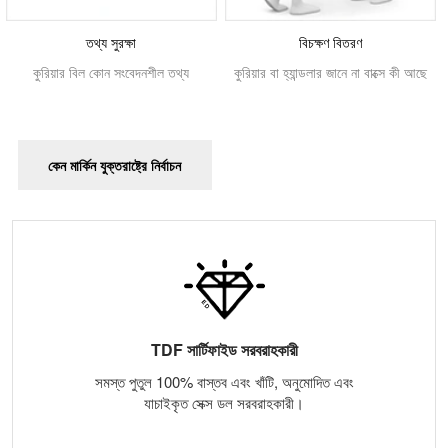
তথ্য সুরক্ষা
বিচক্ষণ বিতরণ
কুরিয়ার বিল কোন সংবেদনশীল তথ্য
কুরিয়ার বা হ্যান্ডলার জানে না বাক্সে কী আছে
কেন মার্কিন যুক্তরাষ্ট্রে নির্বাচন
TDF সার্টিফাইড সরবরাহকারী
সমস্ত পুতুল 100% বাস্তব এবং খাঁটি, অনুমোদিত এবং
যাচাইকৃত সেক্স ডল সরবরাহকারী।