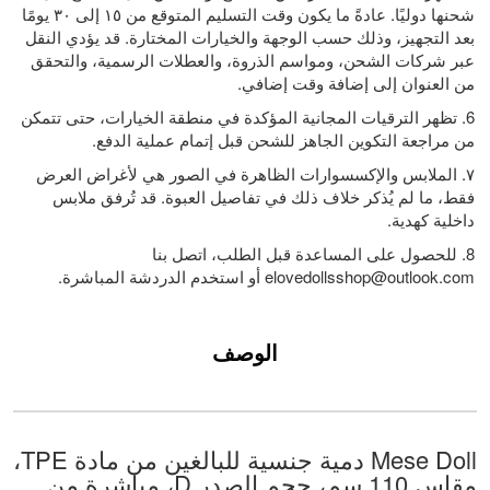
شحنها دوليًا. عادةً ما يكون وقت التسليم المتوقع من ١٥ إلى ٣٠ يومًا
بعد التجهيز، وذلك حسب الوجهة والخيارات المختارة. قد يؤدي النقل
عبر شركات الشحن، ومواسم الذروة، والعطلات الرسمية، والتحقق
من العنوان إلى إضافة وقت إضافي.
6. تظهر الترقيات المجانية المؤكدة في منطقة الخيارات، حتى تتمكن
من مراجعة التكوين الجاهز للشحن قبل إتمام عملية الدفع.
٧. الملابس والإكسسوارات الظاهرة في الصور هي لأغراض العرض
فقط، ما لم يُذكر خلاف ذلك في تفاصيل العبوة. قد تُرفق ملابس
داخلية كهدية.
8. للحصول على المساعدة قبل الطلب، اتصل بنا
elovedollsshop@outlook.com
أو استخدم الدردشة المباشرة.
الوصف
Mese Doll دمية جنسية للبالغين من مادة TPE،
مقاس 110 سم، حجم الصدر D، مباشرة من