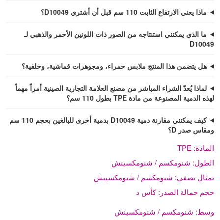
ماذا يعني الارتفاع الثابت 110 سم ​​قبل أن أشتري D10049؟
ما الذي يمكنني استنتاجه من الصور ذات اللونين الأحمر والذهبي لـ
D10049
هل يتضمن هذا المنتج ملابس حمراء، ومجوهرات قماشية، وخلفية؟
لماذا يُعدّ الشراء المباشر من مصنع العلامة التجارية الصينية أمراً مهماً
لهذه الدمية المصنوعة من مادة TPE بطول 110 سم؟
كيف يمكنني مقارنة دمية D10049 بدمية أخرى للبالغين بحجم 110 سم ​​
ومقاس صدر D؟
المادة:
TPE
الطول:
شنومكسم / شنومكسينش
تمثال نصفي:
شنومكسم / شنومكسينش
حجم حمالة الصدر:
كأس د
وسط:
شنومكسم / شنومكسينش