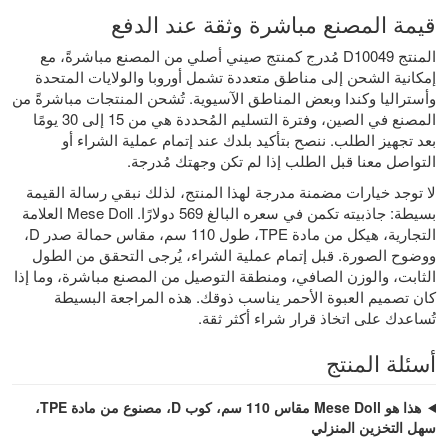
قيمة المصنع مباشرة وثقة عند الدفع
المنتج D10049 مُدرج كمنتج صيني أصلي من المصنع مباشرةً، مع
إمكانية الشحن إلى مناطق متعددة تشمل أوروبا والولايات المتحدة
وأستراليا وكندا وبعض المناطق الآسيوية. تُشحن المنتجات مباشرةً من
المصنع في الصين، وفترة التسليم المُحددة هي من 15 إلى 30 يومًا
بعد تجهيز الطلب. ننصح بتأكيد بلدك عند إتمام عملية الشراء أو
التواصل معنا قبل الطلب إذا لم تكن وجهتك مُدرجة.
لا توجد خيارات مضمنة مدرجة لهذا المنتج، لذلك نبقي رسالة القيمة
بسيطة: جاذبيته تكمن في سعره البالغ 569 دولارًا. Mese Doll العلامة
التجارية، هيكل من مادة TPE، طول 110 سم، مقاس حمالة صدر D،
ووضوح الصورة. قبل إتمام عملية الشراء، يُرجى التحقق من الطول
الثابت، والوزن الصافي، ومنطقة التوصيل من المصنع مباشرة، وما إذا
كان تصميم العبوة الأحمر يناسب ذوقك. هذه المراجعة البسيطة
تُساعدك على اتخاذ قرار شراء أكثر ثقة.
أسئلة المنتج
هذا هو Mese Doll مقاس 110 سم، كوب D، مصنوع من مادة TPE،
سهل التخزين المنزلي