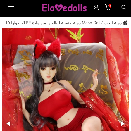
0
menu
دمية الحب
Mese Doll دمية جنسية للبالغين من مادة TPE، طولها 110
/
سم، مقاس صدر D، من المصنع مباشرة