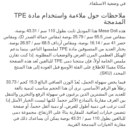
في وضعية الاستلقاء.
ملاحظات حول ملاءمة واستخدام مادة TPE
المدمجة
هذه Mese Doll هذا الموديل ثابت بطول 110 سم / 43.31 بوصة،
بمقاس صدر 65.5 سم / 25.79 بوصة (مقاس حمالة الصدر D)، ومقاس
خصر 41 سم / 16.14 بوصة، ومقاس أرداف 68.5 سم / 26.97 بوصة.
يختار العديد من المتسوقين مادة TPE لملمسها الناعم، بينما يدعم
الهيكل العظمي المرن العرض والوضعيات المطلوبة. إذا كنت تقارن
ملمس الخامة أولاً، فإن منتجنا
دمى TPE للبالغين
تُعد هذه الصفحة
مكانًا مفيدًا للاطلاع على الفئة الأوسع قبل العودة إلى هذا المنتج
المحدد (SKU).
فيما يخص سهولة الحمل، يُعدّ الوزن الصافي البالغ 15.3 كجم / 33.73
رطلاً هو الرقم الأساسي. نرى أن هذا الحجم مناسب لدمية بالغة
للعديد من المشترين الذين يرغبون في سهولة الرفع والتخزين والتنقل
بين الغرف مقارنةً بالنماذج الأكبر حجماً. لكنها ليست الخيار الأمثل إذا
كنت ترغب في دمية أطول للعرض، أو دمية أثقل حجماً، أو صفحة
تتضمن خيارات إضافية. للمقارنة بناءً على الارتفاع،
مجموعة دمى
للبالغين بطول 110 سم / 43.31 بوصة
يمكن أن يساعدك ذلك في
مقارنة الخيارات المدمجة القريبة.