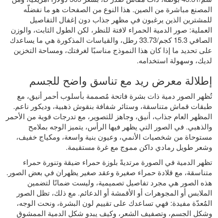
المصنع مباشرة من الصين. هذا النوع من الصفحات هو ما نفضلّه
للمشترين الذين يرغبون في مظهر جذاب دون إغفال التفاصيل
العملية: صور الدمية الحمراء لافتة للنظر، لكن الطول الثابت، والوزن
الصافي 15.3 كجم/33.73 رطل، والقياسات المذكورة هي ما يساعدك
على تحديد ما إذا كان هذا النموذج مناسبًا لغرفتك، ومساحة التخزين
لديك، وسهولة استخدامه.
إطلالة معرض ريد مع تناسق واضح للجسم
تُظهر الصور دمية ذات بشرة فاتحة مُصممة بأسلوب أحمر أنيق، مع
طبقات قماش متناسقة، وستائر شفافة بنقوش ذهبية، وديكور ناعم.
المظهر العام جذاب، أنيق، وجاهز للتصوير، مع تدرجات قوية من الأحمر
والذهبي. في الصور التي يظهر فيها الرأس، يتميز الوجه بملامح
مستوحاة من شخصيات الأنمي، وعيون بنية واسعة، ومكياج خفيف،
وشعر طويل رمادي داكن مموج مع غرة مستقيمة.
تظهر الدمية في الصورة مرتديةً بلوزة حمراء ضيقة وتنورة حمراء
متناسقة، مع قلادة حمراء صغيرة وعقد صغير يظهران في بعض الصور.
هذه الصور هي مجرد تفاصيل تصميمية، وليست ضمانًا لتضمين
الملابس أو المجوهرات أو الأقمشة أو الدعائم. مع ذلك، تظل الصور
المُعدّة مفيدة: فهي تساعدك على تقييم لون البشرة، ونحت الوجه،
وشكل الجسم، وتصفيف الشعر، وكيف يبدو شكل الدمية الممشوق