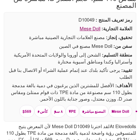
المصنع
رمز تعريف المنتج :
D10049
العلامة التجارية:
Mese Doll
تحقيق، إنجاز:
مصنع العلامات التجارية الصينية مباشرة
سفن من:
Mese Doll مصنع في الصين
منطقة التسليم:
الشحن إلى أوروبا والولايات المتحدة الأمريكية
وأستراليا وكندا ومناطق آسيوية مختارة
تقييد:
يرجى تأكيد بلدك عند إتمام عملية الشراء أو الاتصال بنا قبل
الطلب
الأهداف:
الأفضل للمشترين الذين يرغبون في دمية بالغة مدمجة
بطول 110 سم مصنوعة من مادة TPE ذات قوام ممتلئ ومقاس
صدر D، ووزن معتدل، وصور جذابة باللون الأحمر.
Mese Doll
المصنع مباشرة
TPE
٨ سم
كأس د
$569
At Elovedollsلقد اخترنا Mese Doll D10049 لأن المعرض يتيح
للمتسوقين رؤية واضحة لدمية بالغة مدمجة من مادة TPE بطول 110
سم/43.31 بوصة، ذات مقاس صدر D، بسعر 569 دولارًا أمريكيًا، ومن