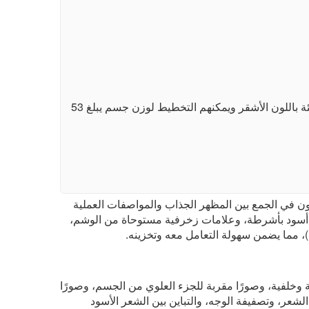
الأفضل للمشترين الذين يرغبون في دمية بالغة من مادة TPE ذات قوام ممتلئ بطول 165 سم مع تسريحة شعر جريئة باللون الأشقر ويمكنهم التخطيط لوزن جسم يبلغ 53
 مادة TPE بطول 165 سم ومقاس صدر M، مصممة خصيصًا لمن يرغبون في الجمع بين المظهر الجذاب والمواصفات العملية
راء لامعة، وصندل أسود بأشرطة، وعلامات زخرفية مستوحاة من الوشم،
 وخلفية، وصورًا مقربة للجزء العلوي من الجسم، وصورًا
شعر، وتصفيفة الوجه، والتباين بين الشعر الأسود