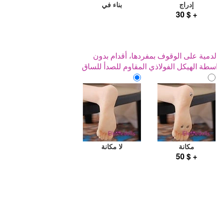
إدراج
بناء في
+ $ 30
دة الدمية على الوقوف بمفردها، أقدام بدون
طة الهيكل الفولاذي المقاوم للصدأ للساق
مكانة
لا مكانة
+ $ 50