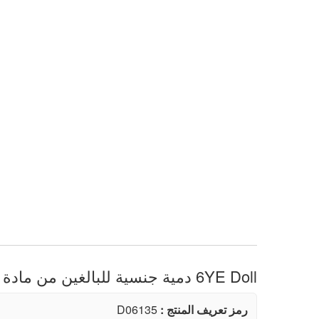
6YE Doll دمية جنسية للبالغين من مادة TPE، بطول 165 سم ومقاس صدر M، مباشرة من المصنع
رمز تعريف المنتج :
D06135