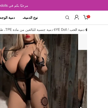
مرحبًا بكم في Elovedolls - متجر على الإنترنت من دمى الحب الواقعية المتميزة (
0
نوع الدمية
دمية الوجه
دمية الحب
/
6YE Doll دمية جنسية للبالغين من مادة TPE، طولها 165 سم، مقاس صدر M، مباشرة من المصنع