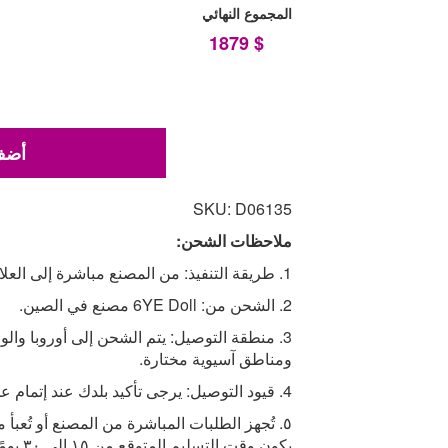
المجموع النهائي
1879
$
أضف 
SKU: D06135
ملاحظات الشحن:
1. طريقة التنفيذ: من المصنع مباشرة إلى العلامة التجارية الصينية.
2. الشحن من: 6YE Doll مصنع في الصين.
3. منطقة التوصيل: يتم الشحن إلى أوروبا والول
ومناطق آسيوية مختارة.
4. قيود التوصيل: يرجى تأكيد بلدك عند إتمام عملية الشراء أو الاتصال بنا قبل الطلب.
٥. تُجهز الطلبات المباشرة من المصنع أو تُعبأ 
يكون وق