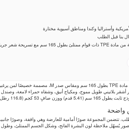
أمريكية وأستراليا وكندا ومناطق آسيوية مختارة
ال بنا قبل الطلب
At Elovedollsلقد اخترنا هذا 6YE Doll دمية للبالغين من
المنتج برقم SKU D06135، ويتميز بشعر أشقر بلاتيني طويل مموج، ومكياج أنيق، وشفاه حم
 يضمن سهولة التعامل معه وتخزينه.
ب. تتضمن المجموعة صورًا أمامية للعارضة وهي واقفة، وصورًا جانبية
ور يُسهّل ملاحظة لون البشرة الفاتح، وشكل الجسم الممتلئ، وطول ال