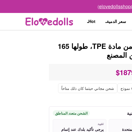
elovedollssho
)
سعر الدمية
Hot
6YE Doll دمية جنسية للبالغين من مادة TPE، طولها 165
$
187
شحن مجاني حيثما كان ذلك متاحاً
نية
الشحن متعدد المناطق
تقييد
لمتحدة
يرجى تأكيد بلدك عند إتمام