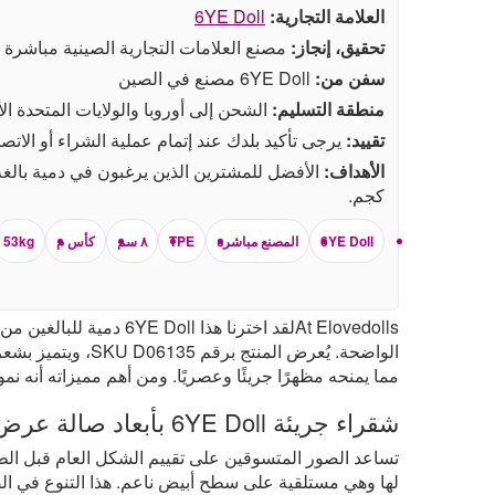
العلامة التجارية:
6YE Doll
تحقيق، إنجاز:
مصنع العلامات التجارية الصينية مباشرة
سفن من:
6YE Doll مصنع في الصين
منطقة التسليم:
الشحن إلى أوروبا والولايات المتحدة ال
تقييد:
يرجى تأكيد بلدك عند إتمام عملية الشراء أو الاتص
الأهداف:
كجم.
6YE Doll
المصنع مباشرة
TPE
٨ سم
كأس م
53kg
الواضحة. يُعرض 
مما يمنحه مظهرًا جريئًا وعصريًا. ومن أهم مميزاته أنه نموذج ثابت بطول 165 سم (5.41 قدم) ووزن صافٍ 53 كجم (116.8 رطل)، مما
شقراء جريئة 6YE Doll بأبعاد صالة عرض واضحة
تساعد الصور المتسوقين على تقييم الشكل العام قبل الطل
لها وهي مستلقية على سطح أبيض ناعم. هذا التنوع في الص