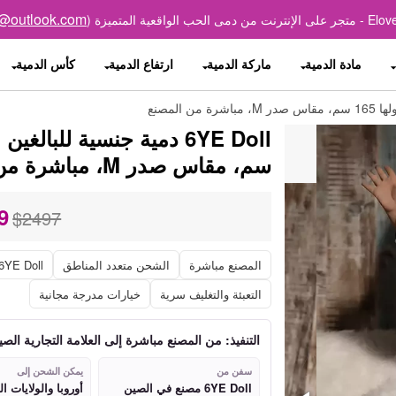
p@outlook.com
مادة الدمية
ماركة الدمية
ارتفاع الدمية
كأس الدمية
سم، مقاس صدر M، مباشرة من المصنع
9
$2497
المصنع مباشرة
الشحن متعدد المناطق
6YE Doll نموذج
التعبئة والتغليف سرية
خيارات مدرجة مجانية
التنفيذ: من المصنع مباشرة إلى العلامة التجارية الصي
سفن من
يمكن الشحن إلى
6YE Doll مصنع في الصين
أوروبا والولايات ا