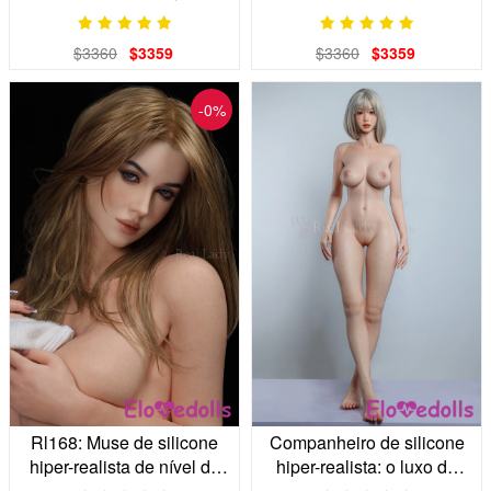
investimento:
seios de gelatina e
Companheira de luxo
articulações.
$3360
$3359
$3360
$3359
pintada à mão.
-0%
Rl168: Muse de silicone
Companheiro de silicone
hiper-realista de nível de
hiper-realista: o luxo da
investimento
presença