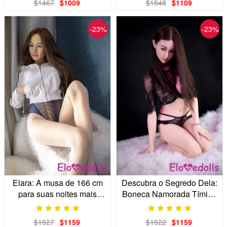
$1467
$1009
$1548
$1109
-23%
-23%
Elara: A musa de 166 cm
Descubra o Segredo Dela:
para suas noites mais
Boneca Namorada Tímida
tranquilas.
e Pequena de 1,65m em
TPE
$1527
$1159
$1522
$1159