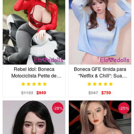
Rebel Idol: Boneca
Boneca GFE tímida para
Motociclista Petite de
"Netflix & Chill": Sua
140cm com Cabeça de
companhia divertida
Silicone Realista
$1133
$949
$947
$759
-28%
-25%