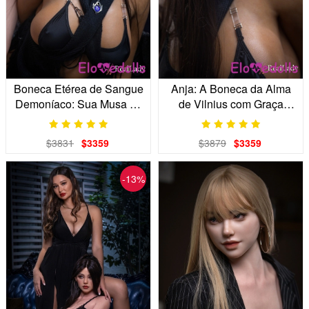
Boneca Etérea de Sangue
Anja: A Boneca da Alma
Demoníaco: Sua Musa de
de Vilnius com Graça
Olhos Abissais
Eurasiática
$3831
$3359
$3879
$3359
-13%