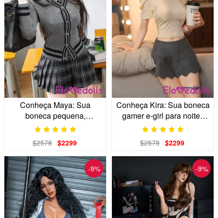
Conheça Maya: Sua
Conheça Kira: Sua boneca
boneca pequena,
gamer e-girl para noites
inteligente e companheira,
aconchegantes em casa.
que usa óculos.
$2578
$2299
$2578
$2299
-9%
-9%