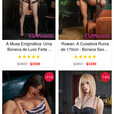
A Musa Enigmática: Uma
Rowan: A Curadora Ruiva
Boneca de Luxo Feita à
de 170cm - Boneca Sexual
Mão por Artesãos
Realista
$3809
$3359
$3801
$3359
-11%
-14%