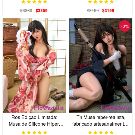
$3360
$3359
$3199
$3199
-0%
Ros Edição Limitada:
T4 Muse hiper-realista,
Musa de Silicone Hiper-
fabricado artesanalmente -
realista
Edição Limitada