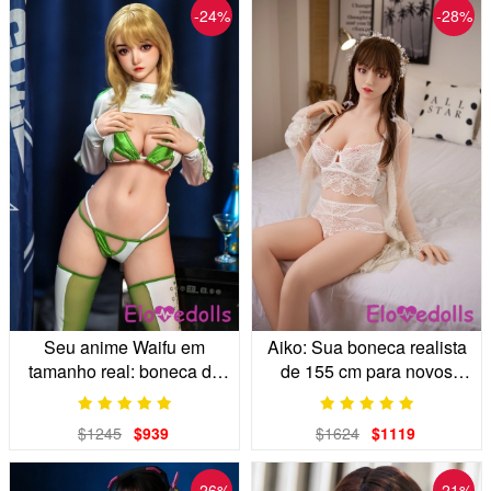
-24%
-28%
Seu anime Waifu em
Aiko: Sua boneca realista
tamanho real: boneca de
de 155 cm para novos
corrida de ficção científica
começos.
$1245
$939
$1624
$1119
-26%
-21%