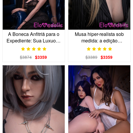
A Boneca Anfitriã para o
Musa hiper-realista sob
Expediente: Sua Luxuosa
medida: a edição
Parceira para Cobertura
"senciente" de Genebra
$3874
$3359
$3389
$3359