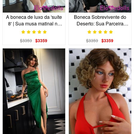
A boneca de luxo da 'suíte
Boneca Sobrevivente do
8' | Sua musa matinal no
Deserto: Sua Parceira
Park Hyatt
Realista para o Modo
Cooperativo
$3359
$3359
$3359
$3359