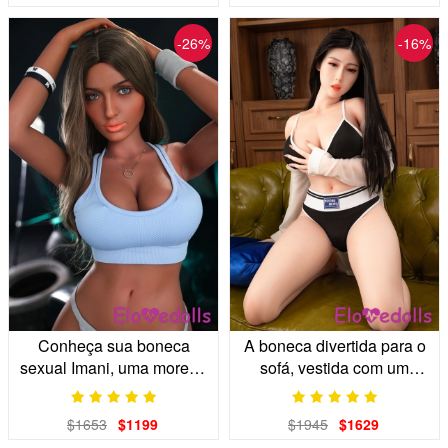
-26%
-16%
Conheça sua boneca
A boneca divertida para o
sexual Imani, uma morena
sofá, vestida com um
curvilínea e em ótima
elegante conjunto
forma para a academia |
esportivo para relaxar.
$1653
$1199
$1945
$1629
1,68m