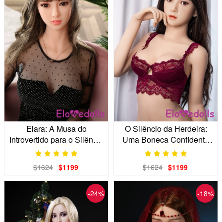
Elara: A Musa do
O Silêncio da Herdeira:
Introvertido para o Silêncio
Uma Boneca Confidente
Compartilhado
Realista
$1624
$1199
$1624
$1199
-24%
-18%