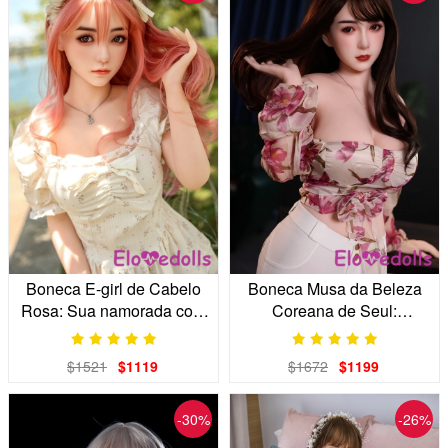
Boneca E-girl de Cabelo
Boneca Musa da Beleza
Rosa: Sua namorada com
Coreana de Seul:
cabeça de silicone de 155
Autêntica Graça
cm
$1521
$1119
$1672
$1199
-30%
-26%