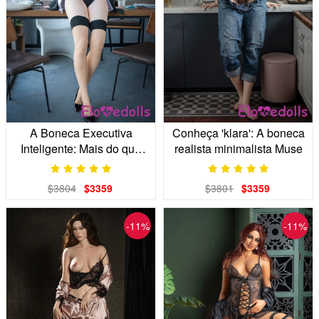
A Boneca Executiva
Conheça 'klara': A boneca
Inteligente: Mais do que
realista minimalista Muse
Realista
$3804
$3359
$3801
$3359
-11%
-11%