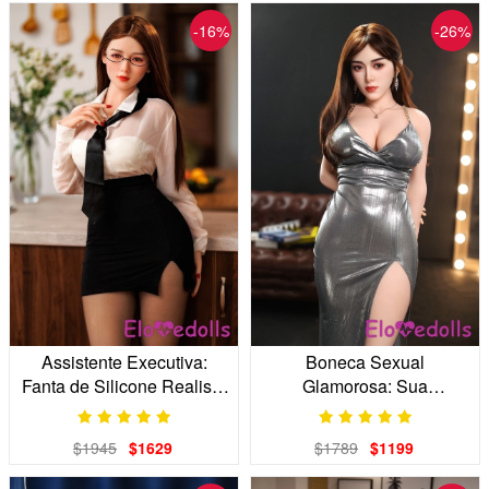
-16%
-26%
Assistente Executiva:
Boneca Sexual
Fanta de Silicone Realista
Glamorosa: Sua
de 88 kgsy Doll
Companheira VIP para
Noites em Las Vegas
$1945
$1629
$1789
$1199