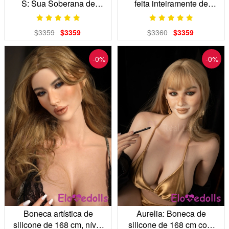
S: Sua Soberana de
feita inteiramente de
Silicone Assertiva
silicone, 168 cm | Seios
preenchidos com gel e
$3359
$3359
$3360
$3359
articulados
-0%
-0%
Boneca artística de
Aurelia: Boneca de
silicone de 168 cm, nível
silicone de 168 cm com