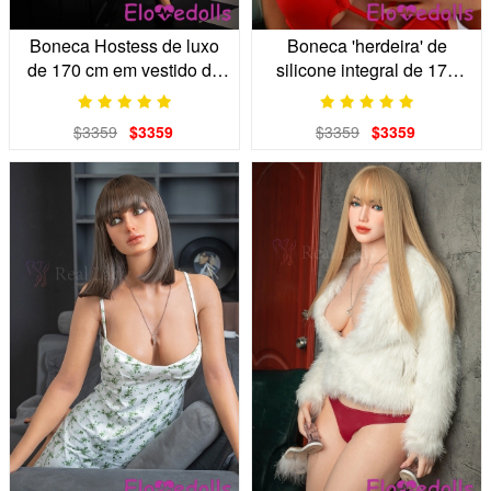
Boneca Hostess de luxo
Boneca 'herdeira' de
de 170 cm em vestido de
silicone integral de 170
cetim esmeralda
cm: A Musa de Grau S
$3359
$3359
$3359
$3359