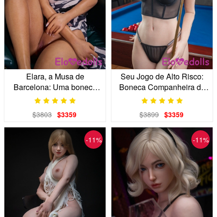
Elara, a Musa de
Seu Jogo de Alto Risco:
Barcelona: Uma boneca
Boneca Companheira de
realista com um olhar de
Silicone Inteira de 170cm
duende espanhol.
$3803
$3359
$3899
$3359
-11%
-11%