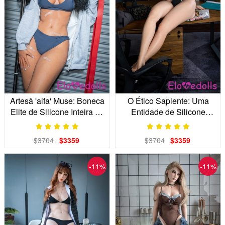
Artesã 'alfa' Muse: Boneca
O Ético Sapiente: Uma
Elite de Silicone Inteira de
Entidade de Silicone
170cm
Artesanal
$3704
$3359
$3704
$3359
-11%
-11%