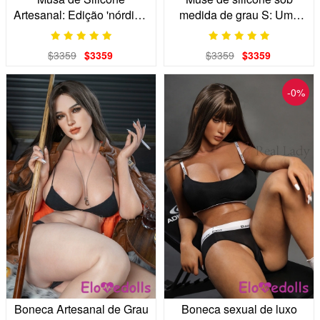
Artesanal: Edição 'nórdica'
medida de grau S: Uma
Hiper-realista
visão de luxo indomável
$3359
$3359
$3359
$3359
-0%
Boneca Artesanal de Grau
Boneca sexual de luxo