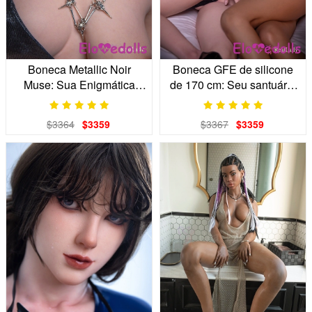
Boneca Metallic Noir
Boneca GFE de silicone
Muse: Sua Enigmática
de 170 cm: Seu santuário
Parceira Cyberpunk
íntimo
$3364
$3359
$3367
$3359