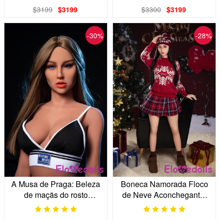
$3199
$3199
$3300
$3199
-30%
-28%
A Musa de Praga: Beleza
Boneca Namorada Floco
de maçãs do rosto
de Neve Aconchegante:
proeminentes, sua obra-
Seu Sonho de Férias
prima realista.
Aconchegante