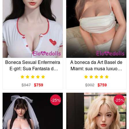
Boneca Sexual Enfermeira
A boneca da Art Basel de
E-girl: Sua Fantasia de
Miami: sua musa luxuosa
Namorada Gótica
da Flórida.
$947
$759
$902
$759
-25%
-25%