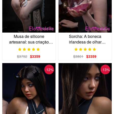
Musa de silicone
Sorcha: A boneca
artesanal: sua criação
irlandesa de olhar
surpreendente
sardento
$3792
$3359
$3801
$3359
-12%
-13%