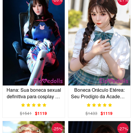
Hana: Sua boneca sexual
Boneca Oráculo Etérea:
definitiva para cosplay de
Seu Prodígio da Academia
gamer e-girl
Arcana
$1541
$1119
$1433
$1119
-25%
-27%