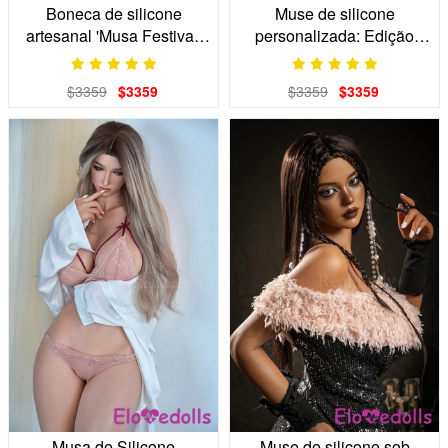
Boneca de silicone
Muse de silicone
artesanal 'Musa Festiva':
personalizada: Edição
Arte de nível S
Cerebral 'grau s'
$3359
$3359
$3359
$3359
Musa de Silicone
Muse de silicone sob