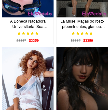
A Boneca Nadadora
La Muse: Maçãs do rosto
Universitária: Sua
proeminentes, glamour
Companheira Atleta
digital, sua boneca
Focada
realista.
$3367
$3359
$3367
$3359