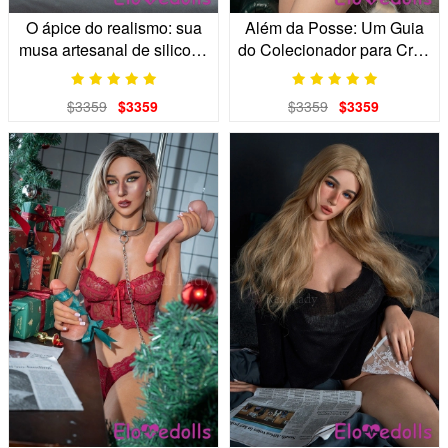
O ápice do realismo: sua
Além da Posse: Um Guia
musa artesanal de silicone
do Colecionador para Criar
de grau S.
Seu Salão Privado
$3359
$3359
$3359
$3359