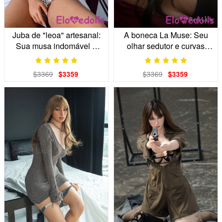
Juba de "leoa" artesanal:
A boneca La Muse: Seu
Sua musa indomável e
olhar sedutor e curvas
hiper-realista.
realistas de gelatina.
$3369
$3359
$3369
$3359