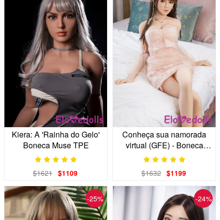
Kiera: A 'Rainha do Gelo'
Conheça sua namorada
Boneca Muse TPE
virtual (GFE) - Boneca
Companheira Magra e
Curvilínea de 163cm
$1621
$1109
$1632
$1199
-25%
-24%