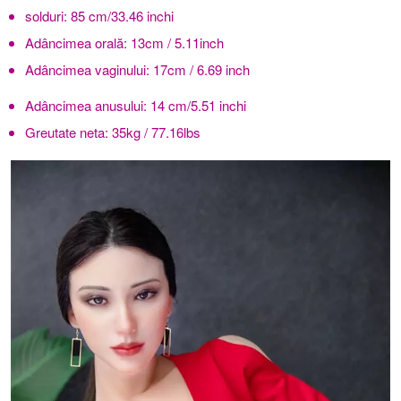
solduri:
85 cm/33.46 inchi
Adâncimea orală:
13cm / 5.11inch
Adâncimea vaginului:
17cm / 6.69 inch
Adâncimea anusului:
14 cm/5.51 inchi
Greutate neta:
35kg / 77.16lbs