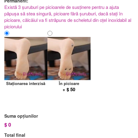
Permanent:
Există 3 șuruburi pe picioarele de susținere pentru a ajuta
păpușa să stea singură, picioare fără șuruburi, dacă stați în
picioare, călcâiul va fi străpuns de scheletul din oțel inoxidabil al
piciorului
Staționarea interzisă
În picioare
+ $ 50
Suma opțiunilor
$
0
Total final