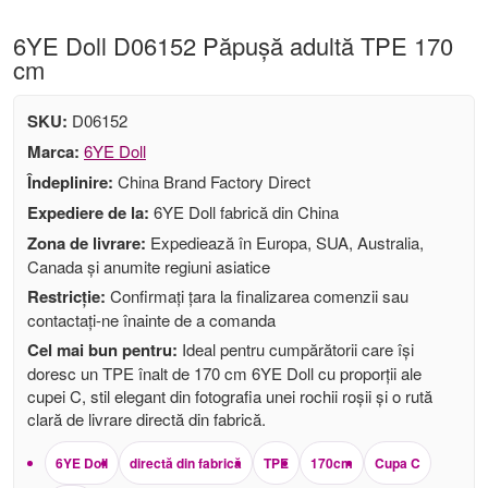
6YE Doll D06152 Păpușă adultă TPE 170
cm
SKU:
D06152
Marca:
6YE Doll
Îndeplinire:
China Brand Factory Direct
Expediere de la:
6YE Doll fabrică din China
Zona de livrare:
Expediează în Europa, SUA, Australia,
Canada și anumite regiuni asiatice
Restricție:
Confirmați țara la finalizarea comenzii sau
contactați-ne înainte de a comanda
Cel mai bun pentru:
Ideal pentru cumpărătorii care își
doresc un TPE înalt de 170 cm 6YE Doll cu proporții ale
cupei C, stil elegant din fotografia unei rochii roșii și o rută
clară de livrare directă din fabrică.
6YE Doll
directă din fabrică
TPE
170cm
Cupa C