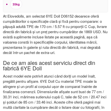
35kg
At Elovedolls, am selectat 6YE Doll D06152 deoarece oferă
cumpărătorilor o specificație clară și fixă ​​pentru comparare: o
păpușă adultă TPE de 170 cm / 5.57 ft cu proporții C Cup, livrare
directă din fabrică și un preț pentru cumpărător de 1869 USD. Nu
există suplimente incluse listate pe această pagină, așa că
valoarea constă în specificațiile corpului, identitatea mărcii,
prezentarea în galerie și ruta directă din fabrică, mai degrabă
decât într-un pachet de extra-uri.
De ce am ales acest serviciu direct din
fabrică 6YE Doll
Acest model este potrivit atunci când doriți un model înalt,
pregătit pentru afișare. 6YE Doll Cu material TPE moale la
atingere și un profil al corpului ușor de comparat înainte de
finalizarea comenzii. Dimensiunile afișate sunt bust de 77 cm /
30.31 inci, mărimea sutienului cupă C, talie de 52 cm / 20.47 inci
și șolduri de 85 cm / 33.46 inci. Aceste cifre oferă paginii mai
multă claritate la cumpărare decât o listare doar cu fotografii, în