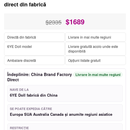
direct din fabrică
$
1689
$2335
Directă din fabrică
Livrare în mai multe regiuni
6YE Doll model
Livrare gratuită acolo unde este
disponibilă
Ambalare discretă
Opțiuni listate gratuit
Îndeplinire: China Brand Factory
Livrare în mai multe regiuni
Direct
NAVE DE LA
6YE Doll fabrică din China
SE POATE EXPEDIA CĂTRE
Europa SUA Australia Canada și anumite regiuni asiatice
RESTRICŢIE