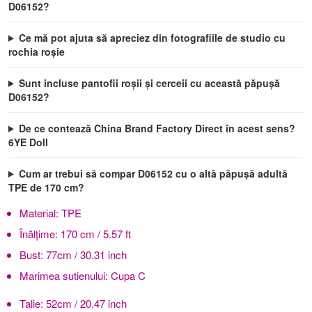
D06152?
Ce mă pot ajuta să apreciez din fotografiile de studio cu
rochia roșie
Sunt incluse pantofii roșii și cerceii cu această păpușă
D06152?
De ce contează China Brand Factory Direct în acest sens?
6YE Doll
Cum ar trebui să compar D06152 cu o altă păpușă adultă
TPE de 170 cm?
Material:
TPE
Înălţime:
170 cm / 5.57 ft
Bust:
77cm / 30.31 inch
Marimea sutienului:
Cupa C
Talie:
52cm / 20.47 inch