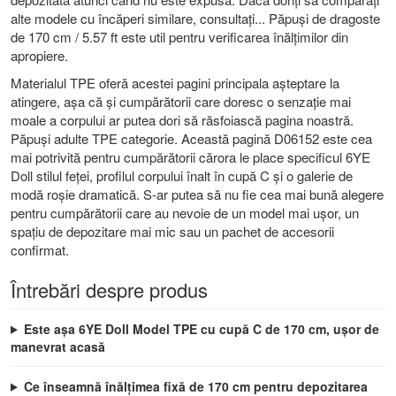
alte modele cu încăperi similare, consultați...
Păpuși de dragoste
de 170 cm / 5.57 ft
este util pentru verificarea înălțimilor din
apropiere.
Materialul TPE oferă acestei pagini principala așteptare la
atingere, așa că și cumpărătorii care doresc o senzație mai
moale a corpului ar putea dori să răsfoiască pagina noastră.
Păpuși adulte TPE
categorie. Această pagină D06152 este cea
mai potrivită pentru cumpărătorii cărora le place specificul 6YE
Doll stilul feței, profilul corpului înalt în cupă C și o galerie de
modă roșie dramatică. S-ar putea să nu fie cea mai bună alegere
pentru cumpărătorii care au nevoie de un model mai ușor, un
spațiu de depozitare mai mic sau un pachet de accesorii
confirmat.
Întrebări despre produs
Este așa 6YE Doll Model TPE cu cupă C de 170 cm, ușor de
manevrat acasă
Ce înseamnă înălțimea fixă ​​de 170 cm pentru depozitarea