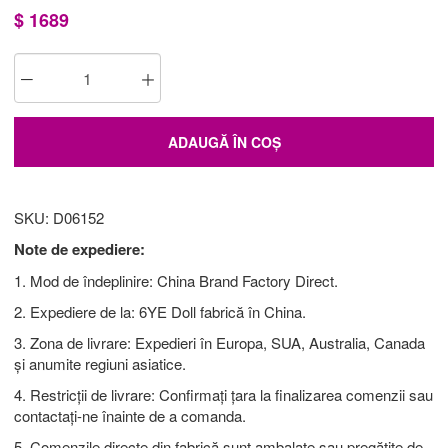
$
1689
ADAUGĂ ÎN COȘ
SKU: D06152
Note de expediere:
1. Mod de îndeplinire: China Brand Factory Direct.
2. Expediere de la: 6YE Doll fabrică în China.
3. Zona de livrare: Expedieri în Europa, SUA, Australia, Canada
și anumite regiuni asiatice.
4. Restricții de livrare: Confirmați țara la finalizarea comenzii sau
contactați-ne înainte de a comanda.
5. Comenzile directe din fabrică sunt ambalate sau pregătite de