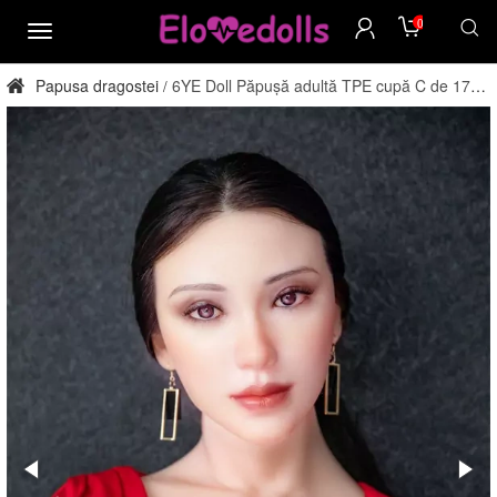
0
meniu
Papusa dragostei
6YE Doll Păpușă adultă TPE cupă C de 170
/
cm, direct din fabrică