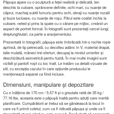
Păpușa apare cu o sculptură a feței realistă și delicată, ten
deschis la culoare, sprâncene definite, ochi mari, cu nuanțe de
căprui, machiaj subtil fumuriu pentru ochi, obraji cu nuanțe rozalii
și buze lucioase, cu nuanțe de roșu. Părul este coafat închis la
culoare, neted și prins la spate cu o cărare pe mijloc, creând un
aspect de portret formal. În fotografii sunt prezentați cercei lungi,
dreptunghiulari, ca parte a aranjamentului.
Prezentată în fotografii, păpușa este îmbrăcată într-o rochie roșie
aprinsă, de tip petrecată, cu decolteu adânc în V, material drapat,
talie mulată, mâneci trei sferturi, decupaj la nivelul umerilor și
deschizătură asimetrică pentru fustă. În mai multe imagini sunt
vizibili și pantofi roșii cu toc înalt. Le tratăm ca detalii vizuale de
stil, cu excepția cazului în care opțiunile produsului le
menționează separat ca fiind incluse.
Dimensiuni, manipulare și depozitare
Cu o înălțime de 170 cm / 5.57 ft și o greutate netă de 35 kg /
77.16 lbs, aceasta este o păpușă înaltă pentru adulți care merită
planificare. Cumpărătorii ar trebui să se gândească la locul în
care va fi primit coletul, cum va fi ridicată păpușa și unde va fi
depozitată atunci când nu este expusă. Dacă doriți să comparați