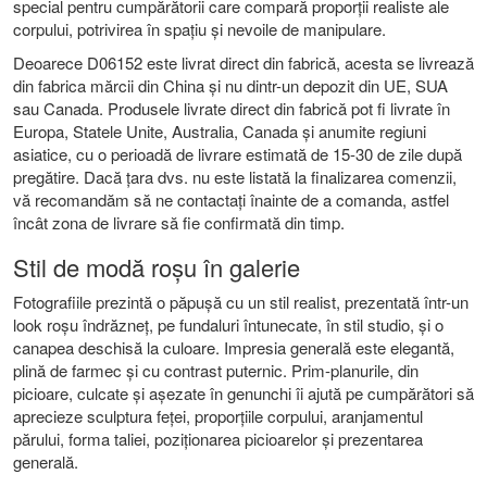
special pentru cumpărătorii care compară proporții realiste ale
corpului, potrivirea în spațiu și nevoile de manipulare.
Deoarece D06152 este livrat direct din fabrică, acesta se livrează
din fabrica mărcii din China și nu dintr-un depozit din UE, SUA
sau Canada. Produsele livrate direct din fabrică pot fi livrate în
Europa, Statele Unite, Australia, Canada și anumite regiuni
asiatice, cu o perioadă de livrare estimată de 15-30 de zile după
pregătire. Dacă țara dvs. nu este listată la finalizarea comenzii,
vă recomandăm să ne contactați înainte de a comanda, astfel
încât zona de livrare să fie confirmată din timp.
Stil de modă roșu în galerie
Fotografiile prezintă o păpușă cu un stil realist, prezentată într-un
look roșu îndrăzneț, pe fundaluri întunecate, în stil studio, și o
canapea deschisă la culoare. Impresia generală este elegantă,
plină de farmec și cu contrast puternic. Prim-planurile, din
picioare, culcate și așezate în genunchi îi ajută pe cumpărători să
aprecieze sculptura feței, proporțiile corpului, aranjamentul
părului, forma taliei, poziționarea picioarelor și prezentarea
generală.