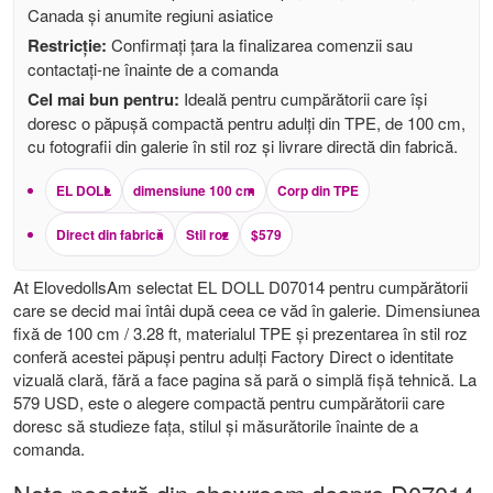
Canada și anumite regiuni asiatice
Restricţie:
Confirmați țara la finalizarea comenzii sau
contactați-ne înainte de a comanda
Cel mai bun pentru:
Ideală pentru cumpărătorii care își
doresc o păpușă compactă pentru adulți din TPE, de 100 cm,
cu fotografii din galerie în stil roz și livrare directă din fabrică.
EL DOLL
dimensiune 100 cm
Corp din TPE
Direct din fabrică
Stil roz
$579
At ElovedollsAm selectat EL DOLL D07014 pentru cumpărătorii
care se decid mai întâi după ceea ce văd în galerie. Dimensiunea
fixă ​​de 100 cm / 3.28 ft, materialul TPE și prezentarea în stil roz
conferă acestei păpuși pentru adulți Factory Direct o identitate
vizuală clară, fără a face pagina să pară o simplă fișă tehnică. La
579 USD, este o alegere compactă pentru cumpărătorii care
doresc să studieze fața, stilul și măsurătorile înainte de a
comanda.