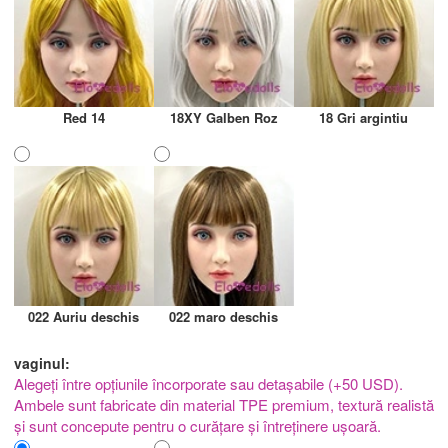
Red 14
18XY Galben Roz
18 Gri argintiu
022 Auriu deschis
022 maro deschis
vaginul:
Alegeți între opțiunile încorporate sau detașabile (+50 USD).
Ambele sunt fabricate din material TPE premium, textură realistă
și sunt concepute pentru o curățare și întreținere ușoară.