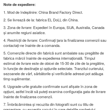
Note de expediere:
1. Mod de îndeplinire: China Brand Factory Direct.
2. Se livrează de la: fabrica EL DoLL din China.
3. Zona de livrare: Expedieri în Europa, SUA, Australia, Canada
și anumite regiuni asiatice.
4. Restricții de livrare: Confirmați țara la finalizarea comenzii sau
contactați-ne înainte de a comanda.
5. Comenzile directe din fabrică sunt ambalate sau pregătite de
fabrica mărcii înainte de expedierea internațională. Timpul
estimat de livrare este de obicei de 15-30 de zile de la pregătire,
în funcție de destinație și opțiunile selectate. Tranzitul curierului,
sezoanele de vârf, sărbătorile și verificările adresei pot adăuga
timp suplimentar.
6. Upgrade-urile gratuite confirmate sunt afișate în zona de
opțiuni, astfel încât să puteți examina configurația gata de livrare
înainte de finalizarea comenzii.
7. Îmbrăcămintea și recuzita din fotografii sunt cu titlu de
prezentare, cu excepția cazului în care detaliile pachetului