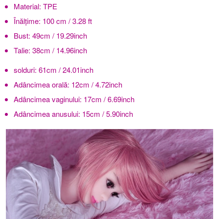
Material:
TPE
Înălţime:
100 cm / 3.28 ft
Bust:
49cm / 19.29inch
Talie:
38cm / 14.96inch
solduri:
61cm / 24.01inch
Adâncimea orală:
12cm / 4.72inch
Adâncimea vaginului:
17cm / 6.69inch
Adâncimea anusului:
15cm / 5.90inch