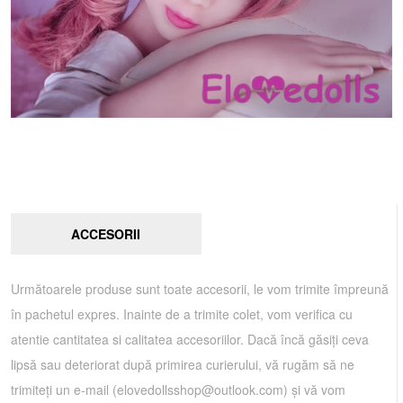
ACCESORII
Următoarele produse sunt toate accesorii, le vom trimite împreună
în pachetul expres. Inainte de a trimite colet, vom verifica cu
atentie cantitatea si calitatea accesoriilor. Dacă încă găsiți ceva
lipsă sau deteriorat după primirea curierului, vă rugăm să ne
trimiteți un e-mail (
elovedollsshop@outlook.com
) și vă vom