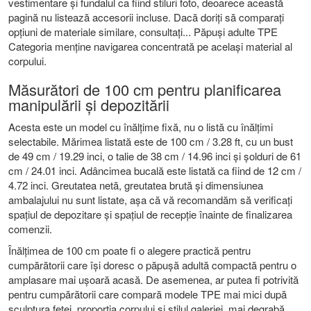
vestimentare și fundalul ca fiind stiluri foto, deoarece această
pagină nu listează accesorii incluse. Dacă doriți să comparați
opțiuni de materiale similare, consultați...
Păpuși adulte TPE
Categoria menține navigarea concentrată pe același material al
corpului.
Măsurători de 100 cm pentru planificarea
manipulării și depozitării
Acesta este un model cu înălțime fixă, nu o listă cu înălțimi
selectabile. Mărimea listată este de 100 cm / 3.28 ft, cu un bust
de 49 cm / 19.29 inci, o talie de 38 cm / 14.96 inci și șolduri de 61
cm / 24.01 inci. Adâncimea bucală este listată ca fiind de 12 cm /
4.72 inci. Greutatea netă, greutatea brută și dimensiunea
ambalajului nu sunt listate, așa că vă recomandăm să verificați
spațiul de depozitare și spațiul de recepție înainte de finalizarea
comenzii.
Înălțimea de 100 cm poate fi o alegere practică pentru
cumpărătorii care își doresc o păpușă adultă compactă pentru o
amplasare mai ușoară acasă. De asemenea, ar putea fi potrivită
pentru cumpărătorii care compară modele TPE mai mici după
sculptura feței, proporția corpului și stilul galeriei, mai degrabă