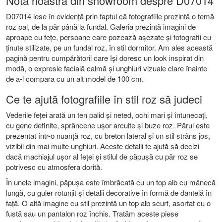
Nota noastră din showroom despre D07014
D07014 iese în evidență prin faptul că fotografiile prezintă o temă
roz pal, de la păr până la fundal. Galeria prezintă imagini de
aproape cu fețe, persoane care pozează așezate și fotografii cu
ținute stilizate, pe un fundal roz, în stil dormitor. Am ales această
pagină pentru cumpărătorii care își doresc un look inspirat din
modă, o expresie facială calmă și unghiuri vizuale clare înainte
de a-l compara cu un alt model de 100 cm.
Ce te ajută fotografiile în stil roz să judeci
Vederile feței arată un ten palid și neted, ochi mari și întunecați,
cu gene definite, sprâncene ușor arcuite și buze roz. Părul este
prezentat într-o nuanță roz, cu breton lateral și un stil strâns jos,
vizibil din mai multe unghiuri. Aceste detalii te ajută să decizi
dacă machiajul ușor al feței și stilul de păpușă cu păr roz se
potrivesc cu atmosfera dorită.
În unele imagini, păpușa este îmbrăcată cu un top alb cu mânecă
lungă, cu guler rotunjit și detalii decorative în formă de dantelă în
față. O altă imagine cu stil prezintă un top alb scurt, asortat cu o
fustă sau un pantalon roz închis. Tratăm aceste piese