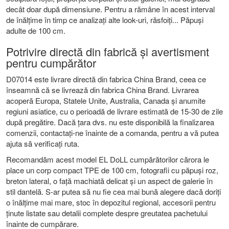
decât doar după dimensiune. Pentru a rămâne în acest interval
de înălțime în timp ce analizați alte look-uri, răsfoiți...
Păpuși
adulte de 100 cm
.
Potrivire directă din fabrică și avertisment
pentru cumpărător
D07014 este livrare directă din fabrica China Brand, ceea ce
înseamnă că se livrează din fabrica China Brand. Livrarea
acoperă Europa, Statele Unite, Australia, Canada și anumite
regiuni asiatice, cu o perioadă de livrare estimată de 15-30 de zile
după pregătire. Dacă țara dvs. nu este disponibilă la finalizarea
comenzii, contactați-ne înainte de a comanda, pentru a vă putea
ajuta să verificați ruta.
Recomandăm acest model EL DoLL cumpărătorilor cărora le
place un corp compact TPE de 100 cm, fotografii cu păpuși roz,
breton lateral, o față machiată delicat și un aspect de galerie în
stil dantelă. S-ar putea să nu fie cea mai bună alegere dacă doriți
o înălțime mai mare, stoc în depozitul regional, accesorii pentru
ținute listate sau detalii complete despre greutatea pachetului
înainte de cumpărare.