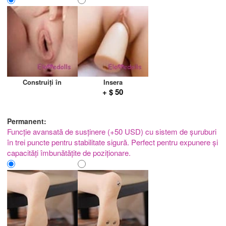
Construiți în
Insera
+ $ 50
Permanent:
Funcție avansată de susținere (+50 USD) cu sistem de șuruburi
în trei puncte pentru stabilitate sigură. Perfect pentru expunere și
capacități îmbunătățite de poziționare.