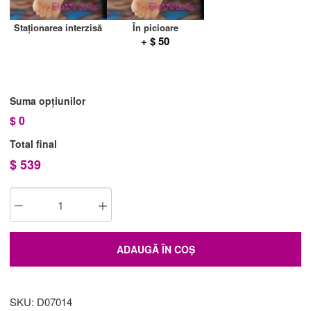
Staționarea interzisă
În picioare
+ $ 50
Suma opțiunilor
$
0
Total final
$
539
ADAUGĂ ÎN COȘ
SKU: D07014