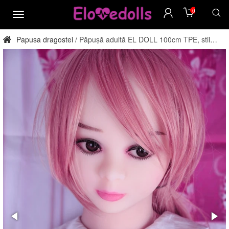
0
meniu
Papusa dragostei
Păpușă adultă EL DOLL 100cm TPE, stil
/
dantelă, direct din fabrică