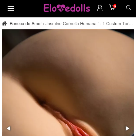
0
cardápio
Boneca do Amor
Jasmine Cornelia Humana 1: 1 Custom Torso
/
Sex Doll