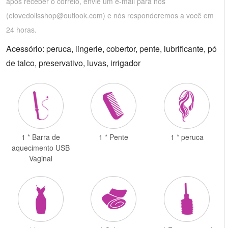
após receber o correio, envie um e-mail para nós
(
elovedollsshop@outlook.com
) e nós responderemos a você em
24 horas.
Acessório: peruca, lingerie, cobertor, pente, lubrificante, pó
de talco, preservativo, luvas, irrigador
1 * Barra de
1 * Pente
1 * peruca
aquecimento USB
Vaginal