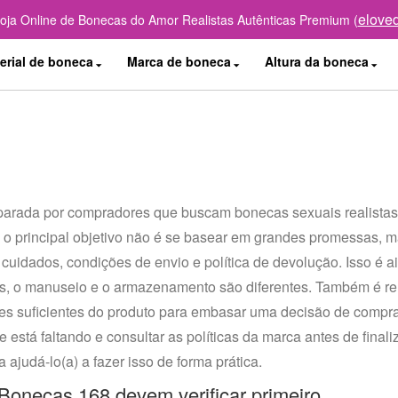
elove
Loja Online de Bonecas do Amor Realistas Autênticas Premium (
erial de boneca
Marca de boneca
Altura da boneca
rada por compradores que buscam bonecas sexuais realistas co
 o principal objetivo não é se basear em grandes promessas, 
, cuidados, condições de envio e política de devolução. Isso é 
os, o manuseio e o armazenamento são diferentes. Também é 
es suficientes do produto para embasar uma decisão de compr
e está faltando e consultar as políticas da marca antes de fin
 ajudá-lo(a) a fazer isso de forma prática.
onecas 168 devem verificar primeiro