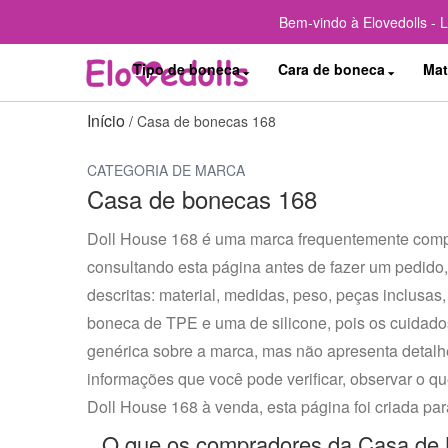
Bem-vindo à Elovedolls - 
Tipo de boneca
Cara de boneca
Mat
Início
/
Casa de bonecas 168
CATEGORIA DE MARCA
Casa de bonecas 168
Doll House 168 é uma marca frequentemente compa
consultando esta página antes de fazer um pedido,
descritas: material, medidas, peso, peças inclusas
boneca de TPE e uma de silicone, pois os cuidad
genérica sobre a marca, mas não apresenta detalh
informações que você pode verificar, observar o qu
Doll House 168 à venda, esta página foi criada para
O que os compradores da Casa de B