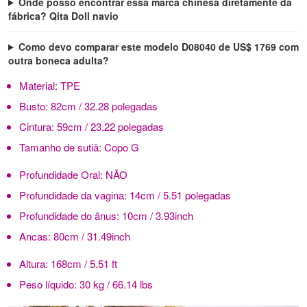
Onde posso encontrar essa marca chinesa diretamente da
fábrica? Qita Doll navio
Como devo comparar este modelo D08040 de US$ 1769 com
outra boneca adulta?
Material:
TPE
Busto:
82cm / 32.28 polegadas
Cintura:
59cm / 23.22 polegadas
Tamanho de sutiã:
Copo G
Profundidade Oral:
NÃO
Profundidade da vagina:
14cm / 5.51 polegadas
Profundidade do ânus:
10cm / 3.93inch
Ancas:
80cm / 31.49inch
Altura:
168cm / 5.51 ft
Peso líquido:
30 kg / 66.14 lbs