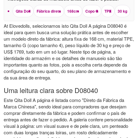
Qita Doll
Fábrica direta
168cm
Copo G
TPE
30 kg
At Elovedolls, selecionamos isto Qita Doll A página D08040 é
ideal para quem busca uma solução prática antes de escolher
um modelo direto da fábrica: altura fixa de 168 cm, material TPE,
tamanho G (copo tamanho 4), peso líquido de 30 kg e preço de
US$ 1769, tudo em um só lugar. Neste tipo de página, a
identidade do armazém e os detalhes de manuseio são tão
importantes quanto as fotos, pois a escolha certa depende da
configuração do seu quarto, do seu plano de armazenamento e
da sua área de entrega.
Uma leitura clara sobre D08040
Este Qita Doll A página é listada como "Direto da Fábrica da
Marca Chinesa", sendo ideal para compradores que desejam
comprar diretamente da fábrica e podem confirmar o país de
entrega antes de fazer o pedido. A galeria confere personalidade
visual à página: um visual suave e de pele clara, um penteado
com duas longas tranças loiras, um rosto delicadamente