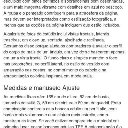
esculpido com olhos definidos e sobrancelhas bem desenhadas,
e um maiô magenta vibrante com detalhes em azul no pescoço.
A roupa e o penteado contribuem para a atmosfera da página,
mas devem ser interpretados como estilização fotográfica, a
menos que as opções da página indiquem que estão incluídos.
A galeria de fotos do estúdio inclui vistas frontais, laterais,
traseiras, em close-up, sentada, ajoelhada e reclinada.
Gostamos disso porque ajuda os compradores a avaliar o perfil
do corpo de mais de um ângulo, em vez de se basearem apenas
em uma vista frontal. O fundo claro e simples mantém o foco
nas proporções, no perfil lateral, no estilo do vestido com
amarração nas costas, no comprimento do cabelo e na
apresentação colorida inspirada em moda praia.
Medidas e manuseio Ajuste
As medidas fixas são: 168 cm de altura, 82 cm de busto,
tamanho de sutiã G, 59 cm de cintura e 80 cm de quadril. Essa
combinação confere a esta boneca adulta um perfil alto, com
busto mais volumoso e uma cintura mais estreita, como
mostram as fotos. Se você estiver comparando o material em
primeiro lugar, nosso
bonecas adultas TPE
A categorização é o