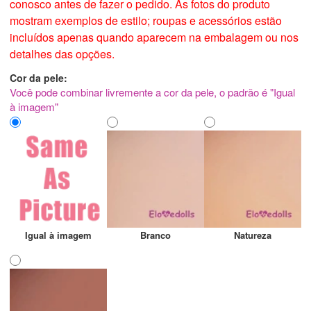
conosco antes de fazer o pedido. As fotos do produto
mostram exemplos de estilo; roupas e acessórios estão
incluídos apenas quando aparecem na embalagem ou nos
detalhes das opções.
Cor da pele:
Você pode combinar livremente a cor da pele, o padrão é "Igual
à imagem"
Igual à imagem
Branco
Natureza