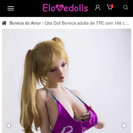
0
cardápio
Boneca do Amor
Qita Doll Boneca adulta de TPE com 168 cm
/
de altura e tamanho G, direto da fábrica.