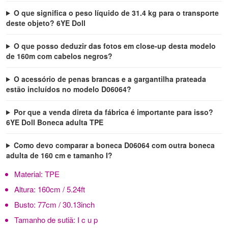
O que significa o peso líquido de 31.4 kg para o transporte
deste objeto? 6YE Doll
O que posso deduzir das fotos em close-up desta modelo
de 160m com cabelos negros?
O acessório de penas brancas e a gargantilha prateada
estão incluídos no modelo D06064?
Por que a venda direta da fábrica é importante para isso?
6YE Doll Boneca adulta TPE
Como devo comparar a boneca D06064 com outra boneca
adulta de 160 cm e tamanho I?
Material:
TPE
Altura:
160cm / 5.24ft
Busto:
77cm / 30.13inch
Tamanho de sutiã:
I c u p