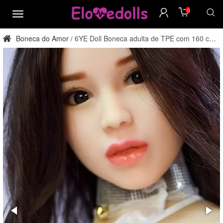
0
cardápio
Boneca do Amor
6YE Doll Boneca adulta de TPE com 160 cm,
/
tamanho I, direto da fábrica