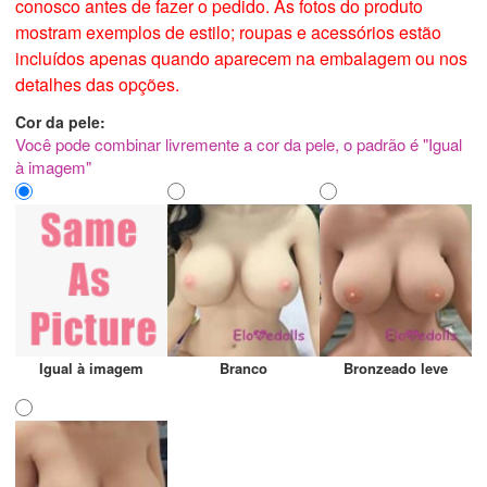
conosco antes de fazer o pedido. As fotos do produto
mostram exemplos de estilo; roupas e acessórios estão
incluídos apenas quando aparecem na embalagem ou nos
detalhes das opções.
Cor da pele:
Você pode combinar livremente a cor da pele, o padrão é "Igual
à imagem"
Igual à imagem
Branco
Bronzeado leve