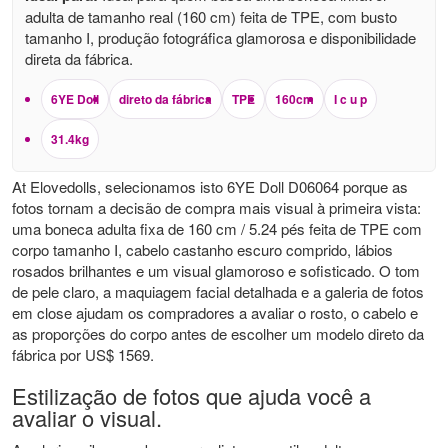
adulta de tamanho real (160 cm) feita de TPE, com busto
tamanho I, produção fotográfica glamorosa e disponibilidade
direta da fábrica.
6YE Doll
direto da fábrica
TPE
160cm
I c u p
31.4kg
At Elovedolls, selecionamos isto 6YE Doll D06064 porque as
fotos tornam a decisão de compra mais visual à primeira vista:
uma boneca adulta fixa de 160 cm / 5.24 pés feita de TPE com
corpo tamanho I, cabelo castanho escuro comprido, lábios
rosados ​​brilhantes e um visual glamoroso e sofisticado. O tom
de pele claro, a maquiagem facial detalhada e a galeria de fotos
em close ajudam os compradores a avaliar o rosto, o cabelo e
as proporções do corpo antes de escolher um modelo direto da
fábrica por US$ 1569.
Estilização de fotos que ajuda você a
avaliar o visual.