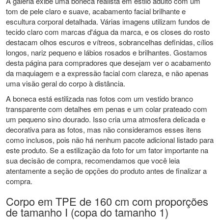
A galeria exibe uma boneca realista em estilo adulto com um
tom de pele claro e suave, acabamento facial brilhante e
escultura corporal detalhada. Várias imagens utilizam fundos de
tecido claro com marcas d'água da marca, e os closes do rosto
destacam olhos escuros e vítreos, sobrancelhas definidas, cílios
longos, nariz pequeno e lábios rosados ​​e brilhantes. Gostamos
desta página para compradores que desejam ver o acabamento
da maquiagem e a expressão facial com clareza, e não apenas
uma visão geral do corpo à distância.
A boneca está estilizada nas fotos com um vestido branco
transparente com detalhes em penas e um colar prateado com
um pequeno sino dourado. Isso cria uma atmosfera delicada e
decorativa para as fotos, mas não consideramos esses itens
como inclusos, pois não há nenhum pacote adicional listado para
este produto. Se a estilização da foto for um fator importante na
sua decisão de compra, recomendamos que você leia
atentamente a seção de opções do produto antes de finalizar a
compra.
Corpo em TPE de 160 cm com proporções
de tamanho I (copa do tamanho 1)