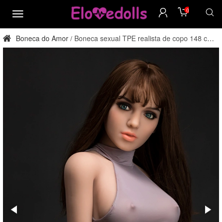
0
cardápio
Boneca do Amor
Boneca sexual TPE realista de copo 148 cm
/
D - Estoque nos EUA