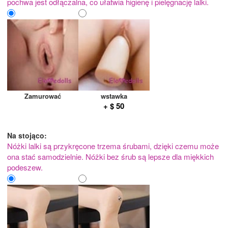
pochwa jest odłączalna, co ułatwia higienę i pielęgnację lalki.
Zamurować
wstawka
+ $ 50
Na stojąco:
Nóżki lalki są przykręcone trzema śrubami, dzięki czemu może
ona stać samodzielnie. Nóżki bez śrub są lepsze dla miękkich
podeszew.