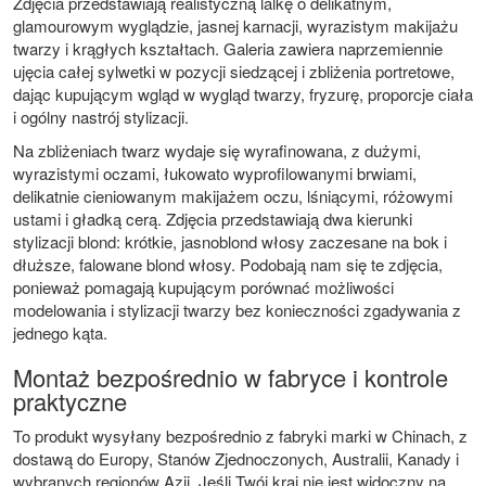
Zdjęcia przedstawiają realistyczną lalkę o delikatnym,
glamourowym wyglądzie, jasnej karnacji, wyrazistym makijażu
twarzy i krągłych kształtach. Galeria zawiera naprzemiennie
ujęcia całej sylwetki w pozycji siedzącej i zbliżenia portretowe,
dając kupującym wgląd w wygląd twarzy, fryzurę, proporcje ciała
i ogólny nastrój stylizacji.
Na zbliżeniach twarz wydaje się wyrafinowana, z dużymi,
wyrazistymi oczami, łukowato wyprofilowanymi brwiami,
delikatnie cieniowanym makijażem oczu, lśniącymi, różowymi
ustami i gładką cerą. Zdjęcia przedstawiają dwa kierunki
stylizacji blond: krótkie, jasnoblond włosy zaczesane na bok i
dłuższe, falowane blond włosy. Podobają nam się te zdjęcia,
ponieważ pomagają kupującym porównać możliwości
modelowania i stylizacji twarzy bez konieczności zgadywania z
jednego kąta.
Montaż bezpośrednio w fabryce i kontrole
praktyczne
To produkt wysyłany bezpośrednio z fabryki marki w Chinach, z
dostawą do Europy, Stanów Zjednoczonych, Australii, Kanady i
wybranych regionów Azji. Jeśli Twój kraj nie jest widoczny na