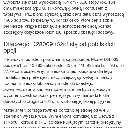
wyróżnia się stałą wysokością 164 cm / 5.38 stopy (ok. 164
cm), miseczką typu G, silikonową główką i korpusem z
tworzywa TPE, blond stylizacją oraz ceną detaliczną wynoszącą
1605 dolarów. To idealny wybór dla osób, które cenią sobie
pełniejsze, krągłe kształty, ale jednocześnie chcą poznać
szczegóły dotyczące rozmiaru, sposobu obsługi i dostawy.
Dlaczego D28009 różni się od pobliskich
opcji
Pierwszym punktem porównania są proporcje. Model D28009
podaje 91 cm / 35.83 cala biustu, 43 cm / 16.92 cala talii i 96 cm /
37.79 cala bioder, więc miseczka G jest kluczowa dla tego
modelu. Jeśli preferujesz szczuplejszą sylwetkę, mniejszy
rozmiar miseczki lub lżejszy model do częstego
przemieszczania się, ten model może nie być najlepszym
wyborem. Jeśli szukasz pełniejszych wymiarów lalki dla
dorosłych o długości 164 cm, warto się jej bliżej przyjrzeć.
Materiał ten pomaga również odróżnić tę stronę od wielu
szerokich wyszukiwań. Wymieniona kompilacja to
Głowa z
silikonu i korpus z TPE
, co daje kupującym bardziej precyzyjny
sposób porównania wyglądu twarzy i miękkości ciała. Zalecamy