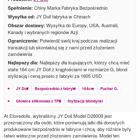
Spełnienie:
Chiny Marka Fabryka Bezpośrednio
Wysyłka od:
JY Doll fabryka w Chinach
Obszar dostawy:
Wysyłka do Europy, USA, Australii,
Kanady i wybranych regionów Azji
Ograniczenie:
Potwierdź swój kraj podczas realizacji
transakcji lub skontaktuj się z nami przed złożeniem
zamówienia
Najlepszy dla:
Najlepszy dla kupujących, którzy chcą mieć
stałe 164 cm JY Doll z krągłościami w rozmiarze G, blond
stylizacją i ceną prosto z fabryki za 1605 USD.
JY Doll
Bezpośrednio z fabryki
164cm
Puchar G.
Głowica silikonowa z TPE
Stylizacja blondynki
At Elovedolls, wybraliśmy JY Doll Model D28009 jest
przeznaczony dla osób, które porównują lalki dla dorosłych
produkowane bezpośrednio w fabryce i chcą, aby różnice były
łatwo widoczne przed złożeniem zamówienia. Model ten