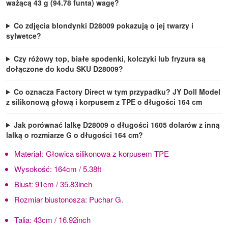
ważącą 43 g (94.78 funta) wagę?
Co zdjęcia blondynki D28009 pokazują o jej twarzy i
sylwetce?
Czy różowy top, białe spodenki, kolczyki lub fryzura są
dołączone do kodu SKU D28009?
Co oznacza Factory Direct w tym przypadku? JY Doll Model
z silikonową głową i korpusem z TPE o długości 164 cm
Jak porównać lalkę D28009 o długości 1605 dolarów z inną
lalką o rozmiarze G o długości 164 cm?
Materiał:
Głowica silikonowa z korpusem TPE
Wysokość:
164cm / 5.38ft
Biust:
91cm / 35.83inch
Rozmiar biustonosza:
Puchar G.
Talia:
43cm / 16.92inch