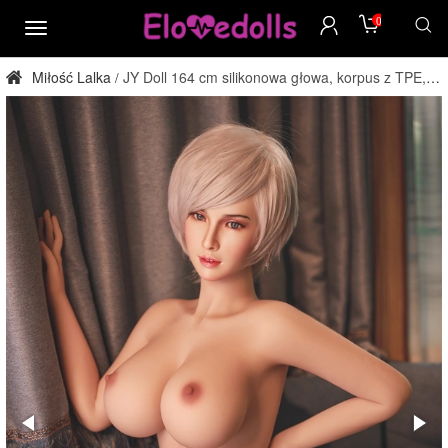
0
menu
Miłość Lalka
JY Doll 164 cm silikonowa głowa, korpus z TPE,
/
lalka dla dorosłych prosto z fabryki