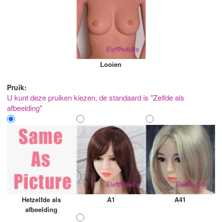
Looien
Pruik:
U kunt deze pruiken kiezen, de standaard is "Zelfde als
afbeelding"
Hetzelfde als
A1
A41
afbeelding