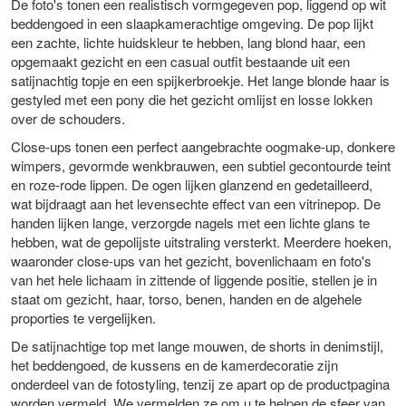
De foto's tonen een realistisch vormgegeven pop, liggend op wit
beddengoed in een slaapkamerachtige omgeving. De pop lijkt
een zachte, lichte huidskleur te hebben, lang blond haar, een
opgemaakt gezicht en een casual outfit bestaande uit een
satijnachtig topje en een spijkerbroekje. Het lange blonde haar is
gestyled met een pony die het gezicht omlijst en losse lokken
over de schouders.
Close-ups tonen een perfect aangebrachte oogmake-up, donkere
wimpers, gevormde wenkbrauwen, een subtiel gecontourde teint
en roze-rode lippen. De ogen lijken glanzend en gedetailleerd,
wat bijdraagt ​​aan het levensechte effect van een vitrinepop. De
handen lijken lange, verzorgde nagels met een lichte glans te
hebben, wat de gepolijste uitstraling versterkt. Meerdere hoeken,
waaronder close-ups van het gezicht, bovenlichaam en foto's
van het hele lichaam in zittende of liggende positie, stellen je in
staat om gezicht, haar, torso, benen, handen en de algehele
proporties te vergelijken.
De satijnachtige top met lange mouwen, de shorts in denimstijl,
het beddengoed, de kussens en de kamerdecoratie zijn
onderdeel van de fotostyling, tenzij ze apart op de productpagina
worden vermeld. We vermelden ze om u te helpen de sfeer van