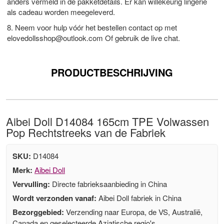
anders vermeld in de pakketdetails. Er kan willekeurig lingerie
als cadeau worden meegeleverd.
8. Neem voor hulp vóór het bestellen contact op met
elovedollsshop@outlook.com
Of gebruik de live chat.
PRODUCTBESCHRIJVING
Aibei Doll D14084 165cm TPE Volwassen
Pop Rechtstreeks van de Fabriek
SKU:
D14084
Merk:
Aibei Doll
Vervulling:
Directe fabrieksaanbieding in China
Wordt verzonden vanaf:
Aibei Doll fabriek in China
Bezorggebied:
Verzending naar Europa, de VS, Australië,
Canada en geselecteerde Aziatische regio's.