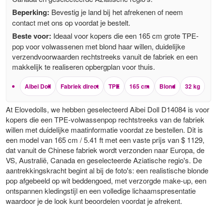
Beperking:
Bevestig je land bij het afrekenen of neem
contact met ons op voordat je bestelt.
Beste voor:
Ideaal voor kopers die een 165 cm grote TPE-
pop voor volwassenen met blond haar willen, duidelijke
verzendvoorwaarden rechtstreeks vanuit de fabriek en een
makkelijk te realiseren opbergplan voor thuis.
Aibei Doll
Fabriek direct
TPE
165 cm
Blond
32 kg
At Elovedolls, we hebben geselecteerd Aibei Doll D14084 is voor
kopers die een TPE-volwassenpop rechtstreeks van de fabriek
willen met duidelijke maatinformatie voordat ze bestellen. Dit is
een model van 165 cm / 5.41 ft met een vaste prijs van $ 1129,
dat vanuit de Chinese fabriek wordt verzonden naar Europa, de
VS, Australië, Canada en geselecteerde Aziatische regio's. De
aantrekkingskracht begint al bij de foto's: een realistische blonde
pop afgebeeld op wit beddengoed, met verzorgde make-up, een
ontspannen kledingstijl en een volledige lichaamspresentatie
waardoor je de look kunt beoordelen voordat je afrekent.