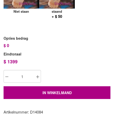
Niet staan
staand
+ $ 50
Opties bedrag
$
0
Eindtotaal
$
1399
IN WINKELMAND
Artikelnummer: D14084