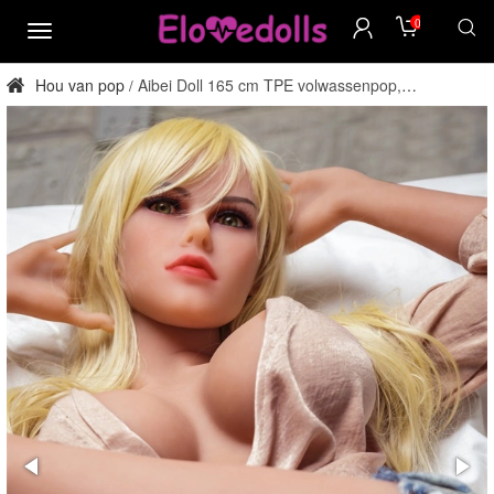
0
MENU
Hou van pop
Aibei Doll 165 cm TPE volwassenpop,
/
rechtstreeks van de fabriek.