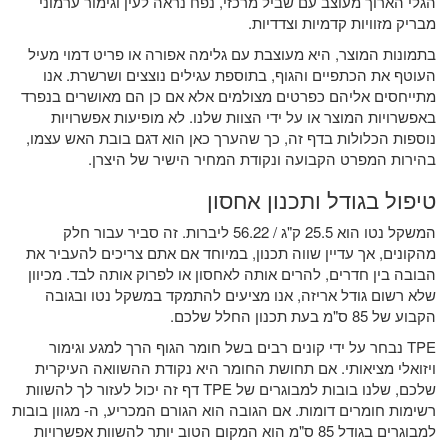
הגלי הארוך מעוצב עם שביל מרכזי, נפח נראה לעין וגימור ערמוני
מבריק מזוויות קדמיות וצדדיות.
בתמונות המוצר, היא מעוצבת עם גלימה אפורה או פריט דמוי מעיל
העוטף את הכתפיים והגוף, בתוספת עגילים נוצצים ושרשרת. אנו
מתייחסים אליהם כפרטים מצולמים אלא אם כן הם מאושרים בנפרד
באפשרויות המוצר או על ידי הצוות שלנו. לא מופיעות אפשרויות
נוספות הכלולות בדף זה, כך שהערך כאן הוא דגם בובת האש עצמו,
בהירות המפרט הקבועה ונקודת המחיר הישיר של היצרן.
טיפול בגודל ותכנון אחסון
המשקל נטו הוא 25.5 ק"ג / 56.22 ליברות. זה סביר עבור חלק
מהקונים, אך עדיין שווה תכנון, במיוחד אם אתם צריכים להעביר את
הבובה בין חדרים, להרים אותה לאחסון או לפרוק אותה לבד. מכיוון
שלא רשום גודל אריזה, אנו מציעים להתמקד במשקל נטו ובגובה
הקבוע של 85 ס"מ בעת תכנון החלל שלכם.
TPE נבחר על ידי קונים רבים בשל חומר הגוף הרך למגע וגימור
ויזואלי מציאותי. אם תחושת החומר היא נקודת ההשוואה העיקרית
שלכם, שלנו
בובות למבוגרים של TPE
דף זה יכול לעזור לך להשוות
רשימות חומרים דומות. אם הגובה הוא הגורם המכריע, ה-
מגוון בובות
למבוגרים בגודל 85 ס"מ
הוא המקום הטוב יותר להשוות אפשרויות