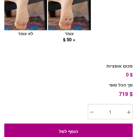
עומד
לא עומד
+ 50 $
סכום אופציות
0
$
סך הכל סופי
719
$
הוסף לסל