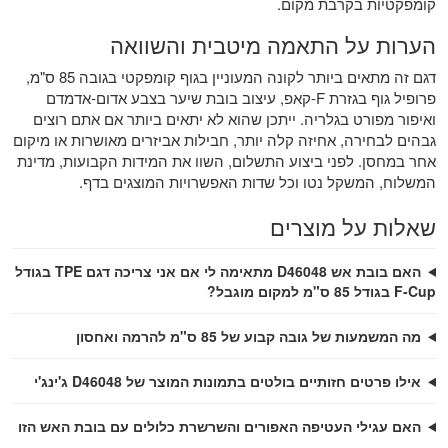
קומפקטיות בקרבת מקום.
הערות על התאמה מיטבית והשוואה
דגם זה מתאים ביותר לקונה המעוניין בגוף קומפקטי בגובה 85 ס"מ,
פרופיל גוף בגזרת F-קאפ, עיצוב בובת שיער בצבע אדום-אדמדם
ואיפור מפורט בגלריה. ייתכן שהוא לא יתאים ביותר אם אתם רוצים
גבהים לבחירה, אחיזה קלה יותר, חבילות אביזרים מאושרות או מיקום
אחר במחסן. לפני ביצוע התשלום, השוו את המידות הקבועות, מדינת
המשלוח, המשקל נטו וכל שדות האפשרויות המוצגים בדף.
שאלות על מוצרים
האם בובת אש D46048 מתאימה לי אם אני צריכה דגם TPE בגודל
F-Cup בגודל 85 ס"מ למקום מוגבל?
מה המשמעות של גובה קבוע של 85 ס"מ להרמה ואחסון
אילו פרטים חזותיים בולטים בתמונות המוצר של D46048 ג'ינג'י
האם עגילי העטיפה האפורים והשרשרת כלולים עם בובת האש הזו