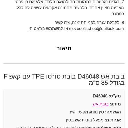
7. בגדים ואביזרים בתמונות הם להצגה בלבד, אלא אם כן פרטי
האריזה מציין אחרת. הלבשה תחתונה אקראית עשויה להיכלל
כמתנה.
8. לקבלת עזרה לפני ההזמנה, צרו קשר
elovedollsshop@outlook.com
או להשתמש בצ'אט חי.
תיאור
בובת אש D46048 בובת טורסו TPE עם קאפ F
בגודל 85 ס"מ
מק"ט:
D46048
מותג:
בובת אש
הַגשָׁמָה:
סין מותג מפעל ישיר
אניות מ:
מפעל בובות אש בסין
אזור משלוח:
משלוחים לאירופה, ארה"ב, אוסטרליה, קנדה