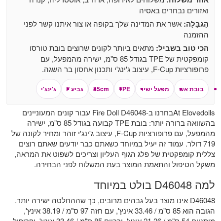
ואזורים נבחרים באסיה
הַגבָּלָה:
אשר את המדינה שלך בקופה או צור איתנו קשר לפני
ההזמנה
הכי טוב בשביל:
מתאים ביותר לקונים שרוצים בובת טורסו
קומפקטית של TPE בגודל 85 ס"מ, ישירה מהמפעל, עם
פרופורציות F-Cup, עיצוב ג'ינג'י ותכנון אחסון בר השגה.
בובת אש
מפעל ישיר
TPE
85cm
גביע F
ג'ִינג'ִי
At Elovedollsבחרנו ב-Fire Doll D46048 עבור קונים המעוניינים
בהשוואה ברורה יותר: בובת TPE קבועה בגודל 85 ס"מ, ישירה
מהמפעל, עם פרופורציות F-Cup, עיצוב ג'ינג'י זוהר ומחיר לקונה של
719 דולר. עמוד זה יעיל במיוחד כשאתם כבר יודעים שאתם רוצים
צללית קומפקטית של פלג הגוף העליון וצריכים לשפוט את המראה,
משקל הטיפול והתאמת המוצר בעת המשלוח לפני הבחירה.
למה D46048 בולט במיוחד
D46048 אינו מוצר בעל גבהים מרובים, כך שההחלטה ישירה יותר.
הגובה הוא 85 ס"מ / 33.46 אינץ', עם חזה 97 ס"מ / 38.19 אינץ',
מותניים 54 ס"מ / 21.26 אינץ', ירכיים 85 ס"מ / 33.46 אינץ', ופרופיל