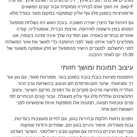
F-קאפ. זה הופך אותו לבחירה ממוקדת עבור קונים המשווים
פרופורציות בסגנון פלג גוף עליון קומפקטי במקום מוצר בגודל מלא.
גם הזהות של היצרן ישירה חשובה. בובת האש הזו נשלחת ממפעל
המותג בסין ורשומה לאירופה, ארצות הברית, אוסטרליה, קנדה
ואזורים נבחרים באסיה. אם המדינה שלך אינה זמינה בקופה, אנו
ממליצים ליצור איתנו קשר לפני ההזמנה כדי לאשר את אזור המשלוח
לפני התשלום. למוצרים הישיר מהמפעל יש חלון אספקה ​​משוער של
15-30 יום לאחר ההכנה.
עיצוב תמונות ומושך חזותי
התמונות מציגות בובת בובה בסגנון בוגר, מפורטת מאוד, עם גוון עור
רך ומציאותי, שיער חום-אדמדם חם ועיצוב בהשראת ערב זוהר.
הגלריה מדגישה פרטים מקרובים על הפנים, מרקם השיער, עיצוב
התכשיטים וצללית פלג גוף עליון מעוגלת. עבור קונים הבוחרים לפי
פנים ונוכחות תצוגה, תמונות אלו מספקות זוויות שימושיות לפני
השוואת דגם אחר.
הפנים נראות חלקות ובהירות בגוון, עם לחיים מעוצבות בעדינות,
גבות מוגדרות, איפור עיניים בגוון חם, שפתיים ורודות עמוקות
מבריקות ועיניים בהירות עם אפקט מבט ריאליסטי. השיער האדום