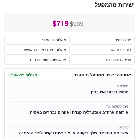
ישירות מהמפעל
$
719
$939
מפעל ישיר
משלוח רב-אזורי
דגם בובת אש
משלוח חינם במידת האפשר
אריזה דיסקרטית
אפשרויות רשומות בחינם
אספקה: ישיר ממפעל מותג סין
משלוח רב-אזורי
נשלח מ
מפעל בובות אש בסין
ניתן לשלוח אל
אירופה ארה"ב אוסטרליה קנדה ואזורים נבחרים באסיה
הַגבָּלָה
אשר את המדינה שלך בקופה או צור איתנו קשר לפני ההזמנה