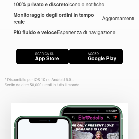
100% privato e discreto
Icone e notifiche
Monitoraggio degli ordini in tempo
Aggiornamenti
reale
Più fluido e veloce
Esperienza di navigazione
SCARICA SU
ACCEDI
App Store
Google Play
* Disponibile per iOS 10+ e Android 6.0+.
Scelto da oltre 50,000 utenti in tutto il mondo.