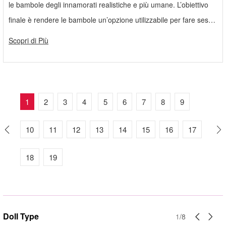
le bambole degli innamorati realistiche e più umane. L’obiettivo
finale è rendere le bambole un’opzione utilizzabile per fare sesso
con donne vere.
Scopri di Più
1
2
3
4
5
6
7
8
9
10
11
12
13
14
15
16
17
18
19
Doll Type
1
/
8