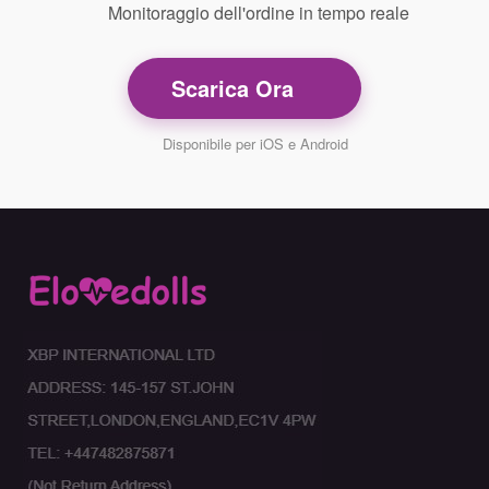
Monitoraggio dell'ordine in tempo reale
Scarica Ora
Disponibile per iOS e Android