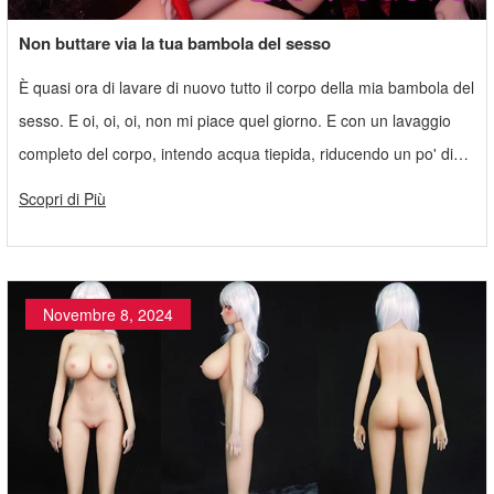
Non buttare via la tua bambola del sesso
È quasi ora di lavare di nuovo tutto il corpo della mia bambola del
sesso. E oi, oi, oi, non mi piace quel giorno. E con un lavaggio
completo del corpo, intendo acqua tiepida, riducendo un po' di
sapone, e delicatamente, prendendomi con cura tutto il dolce
Scopri di Più
tempo del mondo, pulendo ogni centimetro della tua bambola da
compagnia per poi, ovviamente, oliarla e finirla via con un piccolo
strato di borotalco.
Novembre 8, 2024