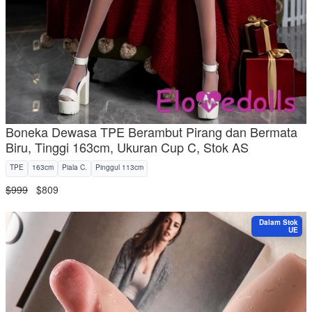
Boneka Dewasa TPE Berambut Pirang dan Bermata
Biru, Tinggi 163cm, Ukuran Cup C, Stok AS
TPE
163cm
Piala C.
Pinggul 113cm
$999
$809
Dalam Stok
UE