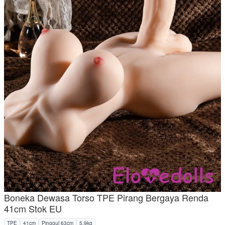
Boneka Dewasa Torso TPE Pirang Bergaya Renda
41cm Stok EU
TPE
41cm
Pinggul 63cm
5.9kg