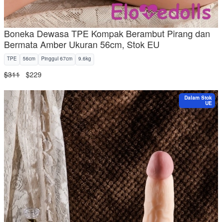
Boneka Dewasa TPE Kompak Berambut Pirang dan
Bermata Amber Ukuran 56cm, Stok EU
TPE
56cm
Pinggul 67cm
9.6kg
$311
$229
Dalam Stok
UE