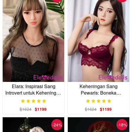
Elara: Inspirasi Sang
Keheningan Sang
Introvert untuk Keheningan
Pewaris: Boneka
Bersama
Kepercayaan Diri yang
Realistis
$1624
$1199
$1624
$1199
-24%
-18%