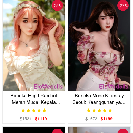
-25%
-27%
Boneka E-girl Rambut
Boneka Muse K-beauty
Merah Muda: Kepala
Seoul: Keanggunan yang
Silikon 155cm Gf Anda
Autentik
$1521
$1119
$1672
$1199