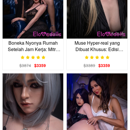
Boneka Nyonya Rumah
Muse Hyper-real yang
Setelah Jam Kerja: Mitra
Dibuat Khusus: Edisi
Penthouse Mewah Anda
'Sadar' Jenewa
$3874
$3359
$3389
$3359