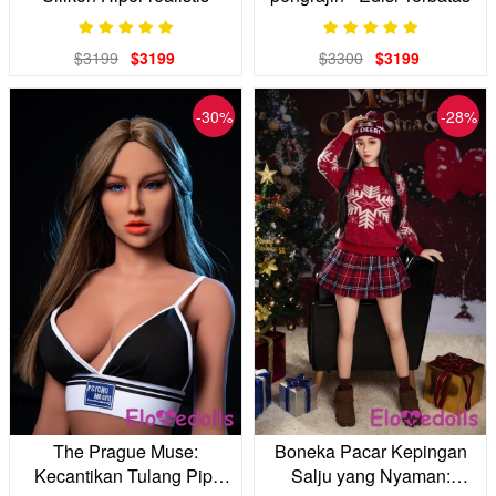
$3199
$3199
$3300
$3199
-30%
-28%
The Prague Muse:
Boneka Pacar Kepingan
Kecantikan Tulang Pipi
Salju yang Nyaman: