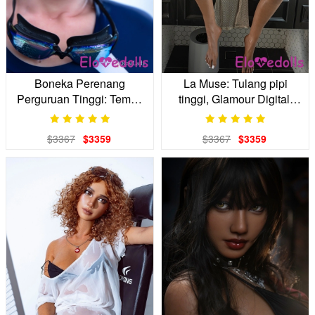
Boneka Perenang
La Muse: Tulang pipi
Perguruan Tinggi: Teman
tinggi, Glamour Digital,
Atlet Anda yang Fokus
Boneka Realistis Anda
$3367
$3359
$3367
$3359