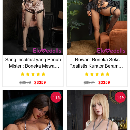
Sang Inspirasi yang Penuh
Rowan: Boneka Seks
Misteri: Boneka Mewah
Realistis Kurator Berambut
Buatan Pengrajin
Merah 170cm
$3809
$3359
$3801
$3359
-11%
-14%