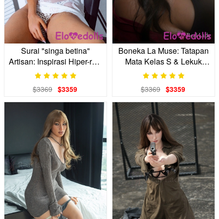
Surai "singa betina"
Boneka La Muse: Tatapan
Artisan: Inspirasi Hiper-real
Mata Kelas S & Lekuk
Anda yang Liar
Tubuh Jeli yang Realistis
$3369
$3359
$3369
$3359