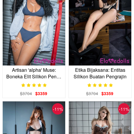
Artisan 'alpha' Muse:
Etika Bijaksana: Entitas
Boneka Elit Silikon Penuh
Silikon Buatan Pengrajin
170cm
$3704
$3359
$3704
$3359
-11%
-11%