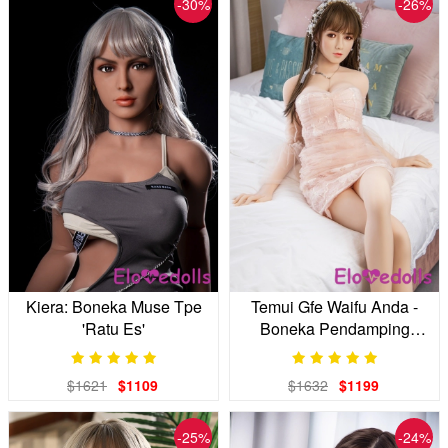
-30%
-26%
Kiera: Boneka Muse Tpe
Temui Gfe Waifu Anda -
'Ratu Es'
Boneka Pendamping
Ramping-Tebal 163cm
$1621
$1109
$1632
$1199
-25%
-24%