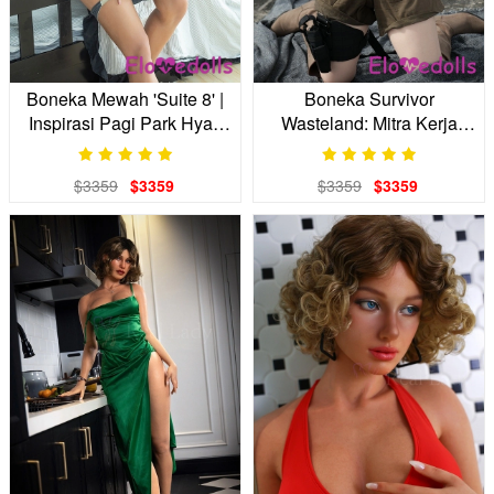
Boneka Mewah 'Suite 8' |
Boneka Survivor
Inspirasi Pagi Park Hyatt
Wasteland: Mitra Kerja
Anda
Sama Realistis Anda
$3359
$3359
$3359
$3359