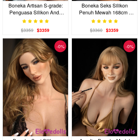
Boneka Artisan S-grade:
Boneka Seks Silikon
Penguasa Silikon Anda
Penuh Mewah 168cm |
yang Tegas
Payudara Gel &
Berartikulasi
$3359
$3359
$3360
$3359
-0%
-0%