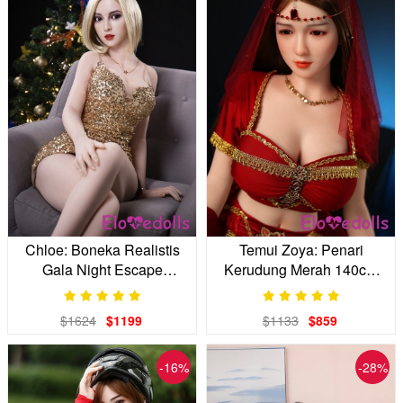
Chloe: Boneka Realistis
Temui Zoya: Penari
Gala Night Escape
Kerudung Merah 140cm
(Pinggang 52cm)
untuk Pelarian Pribadi
Anda
$1624
$1199
$1133
$859
-16%
-28%