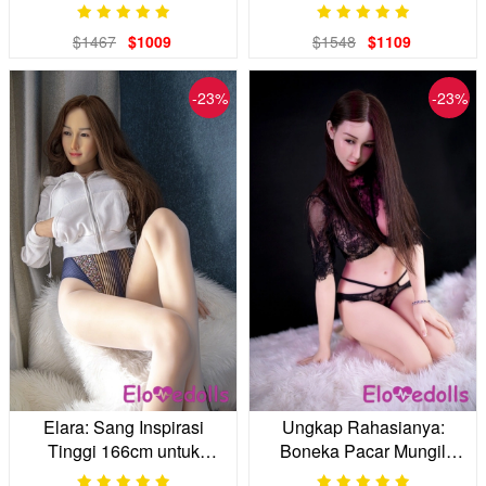
Tinggi, Mahakarya
Impian Liburan Hangat
Realistis Anda
Anda
$1467
$1009
$1548
$1109
-23%
-23%
Elara: Sang Inspirasi
Ungkap Rahasianya:
Tinggi 166cm untuk
Boneka Pacar Mungil
Malam-Malam Paling
Pemalu 160 cm