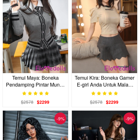
Temui Maya: Boneka
Temui Kira: Boneka Gamer
Pendamping Pintar Mungil
E-girl Anda Untuk Malam
Anda dengan Kacamata
yang Nyaman di Rumah
$2578
$2299
$2578
$2299
-9%
-9%