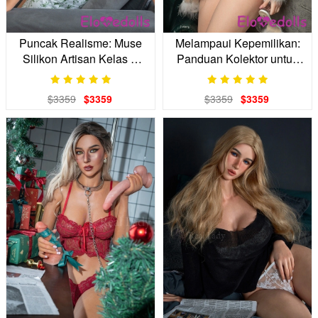
Puncak Realisme: Muse
Melampaui Kepemilikan:
Silikon Artisan Kelas S
Panduan Kolektor untuk
Anda
Mengkurasi Salon Pribadi
Anda
$3359
$3359
$3359
$3359