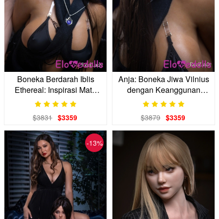
Boneka Berdarah Iblis
Anja: Boneka Jiwa Vilnius
Ethereal: Inspirasi Mata
dengan Keanggunan
Abyssal Anda
Eurasia
$3831
$3359
$3879
$3359
-13%