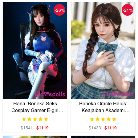
-26%
-21%
Hana: Boneka Seks
Boneka Oracle Halus:
Cosplay Gamer E-girl
Keajaiban Akademi
Terbaik Anda
Arcane Anda
$1541
$1119
$1433
$1119