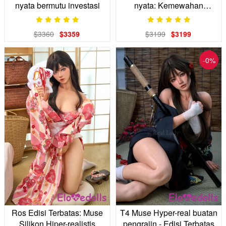
nyata bermutu investasi
nyata: Kemewahan
Kehadiran
$3360
$3359
$3199
$3199
-0%
Ros Edisi Terbatas: Muse
T4 Muse Hyper-real buatan
Silikon Hiper-realistis
pengrajin - Edisi Terbatas