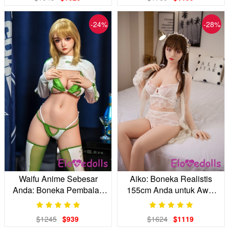
-24%
-28%
Waifu Anime Sebesar
Aiko: Boneka Realistis
Anda: Boneka Pembalap
155cm Anda untuk Awal
Sci-fi
yang Baru
$1245
$939
$1624
$1119