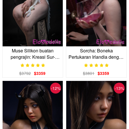
Muse Silikon buatan
Sorcha: Boneka
pengrajin: Kreasi Sur-
Pertukaran Irlandia dengan
mesure Anda
Tatapan Berbintik-bintik
$3792
$3359
$3801
$3359
-12%
-13%