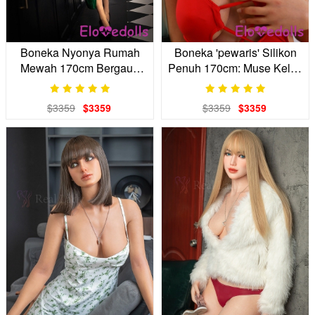
Boneka Nyonya Rumah
Boneka 'pewaris' Silikon
Mewah 170cm Bergaun
Penuh 170cm: Muse Kelas
Satin Zamrud
S
$3359
$3359
$3359
$3359