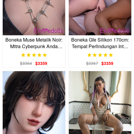
Boneka Muse Metalik Noir:
Boneka Gfe Silikon 170cm:
Mitra Cyberpunk Anda
Tempat Perlindungan Intim
yang Penuh Misteri
Anda
$3364
$3359
$3367
$3359