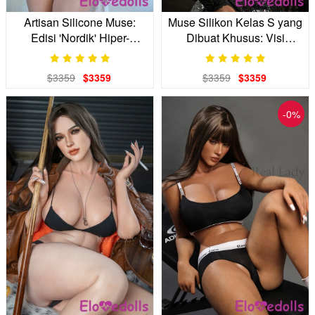
Artisan Silicone Muse:
Muse Silikon Kelas S yang
Edisi 'Nordik' Hiper-
Dibuat Khusus: Visi
realistis
Kemewahan yang Tak
Terkendali
$3359
$3359
$3359
$3359
-0%