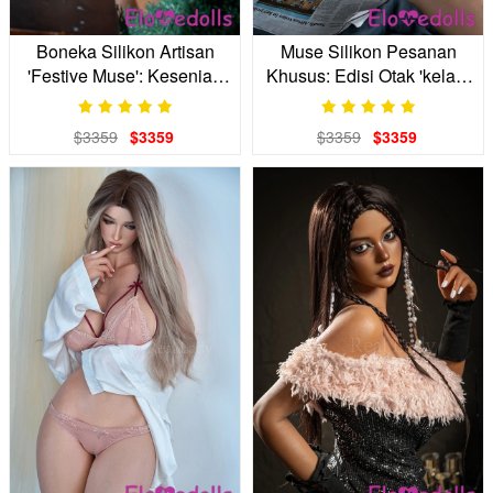
Boneka Silikon Artisan
Muse Silikon Pesanan
'Festive Muse': Kesenian
Khusus: Edisi Otak 'kelas-
Kelas S
s'
$3359
$3359
$3359
$3359