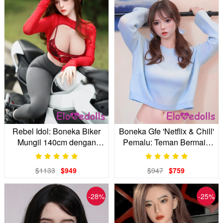
Rebel Idol: Boneka Biker
Boneka Gfe 'Netflix & Chill'
Mungil 140cm dengan
Pemalu: Teman Bermain
Kepala Silikon Realistis
Anda
$1133
$949
$947
$759
-28%
-25%