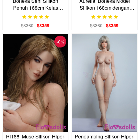
Boneka Seni Silikon
Aurelia: Boneka Model
Penuh 168cm Kelas
Silikon 168cm dengan
Investasi: Pendamping
Payudara Jelly dan Sendi
Mewah yang Dilukis
$3360
$3359
$3360
$3359
dengan Tangan
-0%
Rl168: Muse Silikon Hiper-
Pendamping Silikon Hiper-