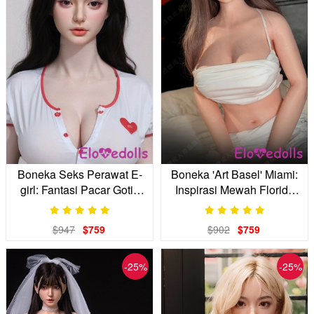
Boneka Seks Perawat E-
Boneka 'Art Basel' Miami:
girl: Fantasi Pacar Gotik
Inspirasi Mewah Florida
Anda
Anda
$947
$759
$902
$759
-25%
-25%