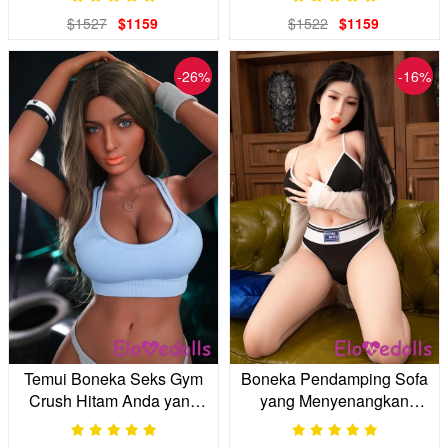
Tenang Anda
$1527
$1159
$1522
$1159
-26%
-16%
Temui Boneka Seks Gym
Boneka Pendamping Sofa
Crush Hitam Anda yang
yang Menyenangkan
Bugar dan Tebal | Imani
dengan Pakaian Santai
5'6"
yang Sporty