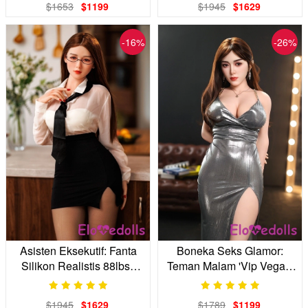
$1653
$1199
$1945
$1629
-16%
-26%
Asisten Eksekutif: Fanta
Boneka Seks Glamor:
Silikon Realistis 88lbsy
Teman Malam 'Vip Vegas'
Doll
Anda
$1945
$1629
$1789
$1199