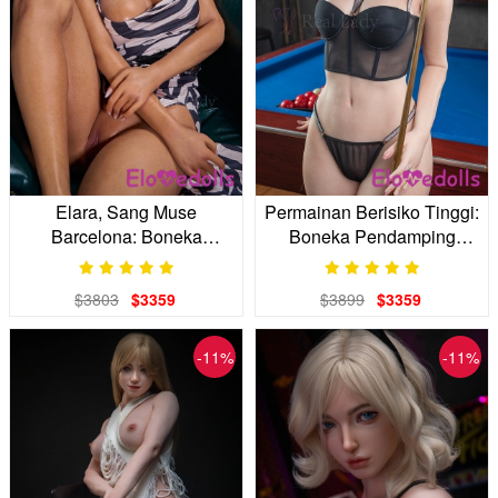
Elara, Sang Muse
Permainan Berisiko Tinggi:
Barcelona: Boneka
Boneka Pendamping
Realistis dengan Tatapan
Silikon Penuh 170cm
Mata Duende Spanyol
$3803
$3359
$3899
$3359
-11%
-11%