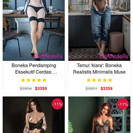
Boneka Pendamping
Temui 'klara': Boneka
Eksekutif Cerdas:
Realistis Minimalis Muse
Melampaui Realistis
$3804
$3359
$3801
$3359
-11%
-11%