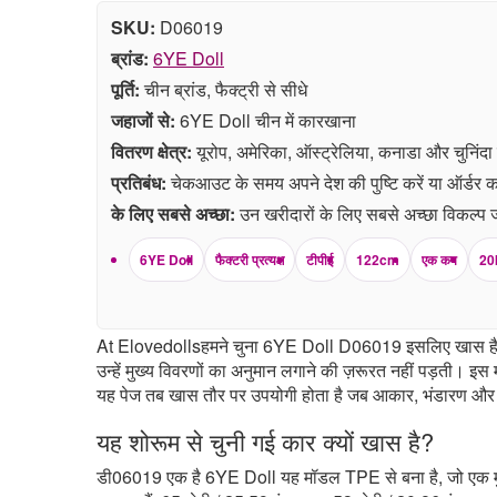
SKU:
D06019
ब्रांड:
6YE Doll
पूर्ति:
चीन ब्रांड, फैक्ट्री से सीधे
जहाजों से:
6YE Doll चीन में कारखाना
वितरण क्षेत्र:
यूरोप, अमेरिका, ऑस्ट्रेलिया, कनाडा और चुनिंदा एशि
प्रतिबंध:
चेकआउट के समय अपने देश की पुष्टि करें या ऑर्डर कर
के लिए सबसे अच्छा:
उन खरीदारों के लिए सबसे अच्छा विकल्प ज
6YE Doll
फैक्टरी प्रत्यक्ष
टीपीई
122cm
एक कप
20
At Elovedollsहमने चुना 6YE Doll D06019 इसलिए खास है क्योंक
उन्हें मुख्य विवरणों का अनुमान लगाने की ज़रूरत नहीं पड़ती।
यह पेज तब खास तौर पर उपयोगी होता है जब आकार, भंडारण और सा
यह शोरूम से चुनी गई कार क्यों खास है?
डी06019 एक है 6YE Doll यह मॉडल TPE से बना है, जो एक मुला