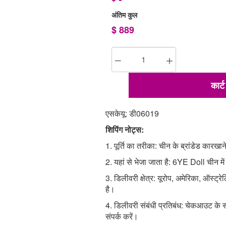
अंतिम कुल
$
889
कार्ट 
एसकेयू: डी06019
शिपिंग नोट्स:
1. पूर्ति का तरीका: चीन के ब्रांडेड कारखान
2. यहां से भेजा जाता है: 6YE Doll चीन म
3. डिलीवरी क्षेत्र: यूरोप, अमेरिका, ऑस्ट्रे
है।
4. डिलीवरी संबंधी प्रतिबंध: चेकआउट के सम
संपर्क करें।