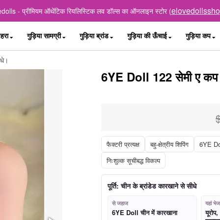
elovedollssh
dolls - प्रीमियम ऑथेंटिक रियलिस्टिक लव डॉल्स का ऑनलाइन स्टोर (
ेहरा
गुड़िया सामग्री
गुड़िया ब्रांड
गुड़िया की ऊँचाई
गुड़िया कप
ीधे।
6YE Doll 122 सेमी ए कप टी
फैक्टरी प्रत्यक्ष
बहु-क्षेत्रीय शिपिंग
6YE Dol
निःशुल्क सूचीबद्ध विकल्प
पूर्ति: चीन के ब्रांडेड कारखाने से सीधे
से जहाज
यहां भे
6YE Doll चीन में कारखाना
यूरोप,