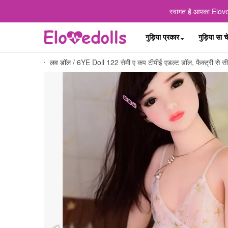
स्वागत है आपका Elove
गुड़िया प्रकार
गुड़िया सा च
लव डॉल
/
6YE Doll 122 सेमी ए कप टीपीई एडल्ट डॉल, फैक्ट्री से स