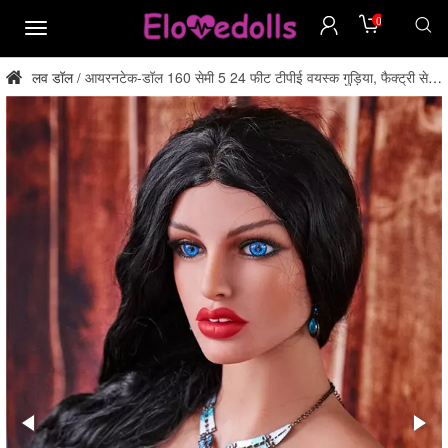
0
मेन्यू
लव डॉल
आयरनटेक-डॉल 160 सेमी 5 24 फीट टीपीई वयस्क गुड़िया, फैक्ट्री से
/
सीधे