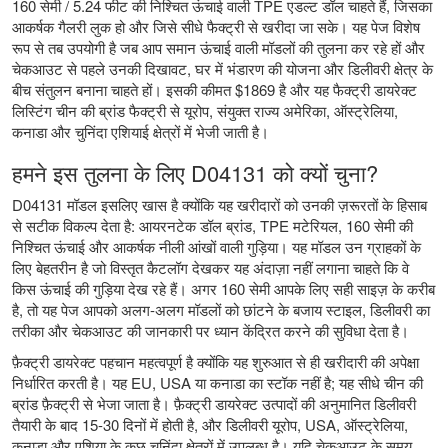
160 सेमी / 5.24 फीट की निश्चित ऊंचाई वाली TPE एडल्ट डॉल चाहते हैं, जिसका
आकर्षक गैलरी लुक हो और जिसे सीधे फैक्ट्री से खरीदा जा सके। यह पेज विशेष
रूप से तब उपयोगी है जब आप समान ऊंचाई वाली मॉडलों की तुलना कर रहे हों और
चेकआउट से पहले उनकी दिखावट, घर में भंडारण की योजना और डिलीवरी क्षेत्र के
बीच संतुलन बनाना चाहते हों। इसकी कीमत $1869 है और यह फैक्ट्री डायरेक्ट
लिस्टिंग चीन की ब्रांड फैक्ट्री से यूरोप, संयुक्त राज्य अमेरिका, ऑस्ट्रेलिया,
कनाडा और चुनिंदा एशियाई क्षेत्रों में भेजी जाती है।
हमने इस तुलना के लिए D04131 को क्यों चुना?
D04131 मॉडल इसलिए खास है क्योंकि यह खरीदारों को उनकी ज़रूरतों के हिसाब
से सटीक विकल्प देता है: आयरनटेक डॉल ब्रांड, TPE मटेरियल, 160 सेमी की
निश्चित ऊंचाई और आकर्षक नीली आंखों वाली गुड़िया। यह मॉडल उन ग्राहकों के
लिए बेहतरीन है जो विस्तृत कैटलॉग देखकर यह अंदाज़ा नहीं लगाना चाहते कि वे
किस ऊंचाई की गुड़िया देख रहे हैं। अगर 160 सेमी आपके लिए सही साइज़ के करीब
है, तो यह पेज आपको अलग-अलग मॉडलों को छांटने के बजाय स्टाइल, डिलीवरी का
तरीका और चेकआउट की जानकारी पर ध्यान केंद्रित करने की सुविधा देता है।
फ़ैक्ट्री डायरेक्ट पहचान महत्वपूर्ण है क्योंकि यह शुरुआत से ही खरीदारी की अपेक्षा
निर्धारित करती है। यह EU, USA या कनाडा का स्टॉक नहीं है; यह सीधे चीन की
ब्रांड फ़ैक्ट्री से भेजा जाता है। फ़ैक्ट्री डायरेक्ट उत्पादों की अनुमानित डिलीवरी
तैयारी के बाद 15-30 दिनों में होती है, और डिलीवरी यूरोप, USA, ऑस्ट्रेलिया,
कनाडा और एशिया के कुछ चुनिंदा क्षेत्रों में उपलब्ध है। यदि चेकआउट के समय