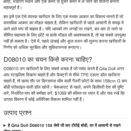
क्षेत्र, भंडारण स्थान और एक कमरे से दूसरे कमरे में ले जाने की योजना बनाना
महत्वपूर्ण है।
हम इसे एक ऐसे वयस्क खरीदार के लिए एक मध्यम आकार का विकल्प मानते हैं जो
वास्तविक आकार का मॉडल चाहता है, लेकिन खरीदारी से पहले आसानी से समझ में
आने वाले माप भी चाहता है। यदि आपको तंग जगहों पर रखने, बार-बार ले जाने या
सीमित सहायता के लिए छोटे या हल्के मॉडल की आवश्यकता है, तो यह सबसे उपयुक्त
नहीं हो सकता है। ऐसे में, पहले ऊंचाई और कुल वजन की तुलना करना खरीदारी के
निर्णय को अधिक सुरक्षित और सुविधाजनक बनाएगा।
D08010 का चयन किसे करना चाहिए?
D08010 उन खरीदारों के लिए सबसे अच्छा है जो पसंद करते हैं Qita Doll अगर
आप स्टाइलिश दिखना चाहते हैं और फ़ैक्ट्री से सीधे TPE एडल्ट डॉल खरीदना
चाहते हैं, तो खास तौर पर क्रिसमस थीम वाली गैलरी फ़ोटो के साथ 158cm G कप
बॉडी प्रोफ़ाइल वाली डॉल खोजें। चेकआउट से पहले, अपने डिलीवरी देश की पुष्टि
करें, निर्धारित माप की समीक्षा करें, $1069 की कीमत पर ध्यान दें और याद रखें कि
उत्पाद विवरण में कोई अतिरिक्त विकल्प शामिल नहीं हैं।
उत्पाद प्रश्न
है Qita Doll D08010 158 सेमी जी कप टीपीई बॉडी, घर में आसानी से रखने
योग्य आकार।