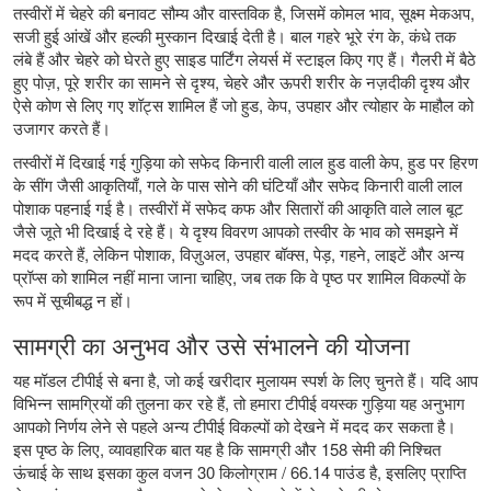
तस्वीरों में चेहरे की बनावट सौम्य और वास्तविक है, जिसमें कोमल भाव, सूक्ष्म मेकअप,
सजी हुई आंखें और हल्की मुस्कान दिखाई देती है। बाल गहरे भूरे रंग के, कंधे तक
लंबे हैं और चेहरे को घेरते हुए साइड पार्टिंग लेयर्स में स्टाइल किए गए हैं। गैलरी में बैठे
हुए पोज़, पूरे शरीर का सामने से दृश्य, चेहरे और ऊपरी शरीर के नज़दीकी दृश्य और
ऐसे कोण से लिए गए शॉट्स शामिल हैं जो हुड, केप, उपहार और त्योहार के माहौल को
उजागर करते हैं।
तस्वीरों में दिखाई गई गुड़िया को सफेद किनारी वाली लाल हुड वाली केप, हुड पर हिरण
के सींग जैसी आकृतियाँ, गले के पास सोने की घंटियाँ और सफेद किनारी वाली लाल
पोशाक पहनाई गई है। तस्वीरों में सफेद कफ और सितारों की आकृति वाले लाल बूट
जैसे जूते भी दिखाई दे रहे हैं। ये दृश्य विवरण आपको तस्वीर के भाव को समझने में
मदद करते हैं, लेकिन पोशाक, विज़ुअल, उपहार बॉक्स, पेड़, गहने, लाइटें और अन्य
प्रॉप्स को शामिल नहीं माना जाना चाहिए, जब तक कि वे पृष्ठ पर शामिल विकल्पों के
रूप में सूचीबद्ध न हों।
सामग्री का अनुभव और उसे संभालने की योजना
यह मॉडल टीपीई से बना है, जो कई खरीदार मुलायम स्पर्श के लिए चुनते हैं। यदि आप
विभिन्न सामग्रियों की तुलना कर रहे हैं, तो हमारा
टीपीई वयस्क गुड़िया
यह अनुभाग
आपको निर्णय लेने से पहले अन्य टीपीई विकल्पों को देखने में मदद कर सकता है।
इस पृष्ठ के लिए, व्यावहारिक बात यह है कि सामग्री और 158 सेमी की निश्चित
ऊंचाई के साथ इसका कुल वजन 30 किलोग्राम / 66.14 पाउंड है, इसलिए प्राप्ति