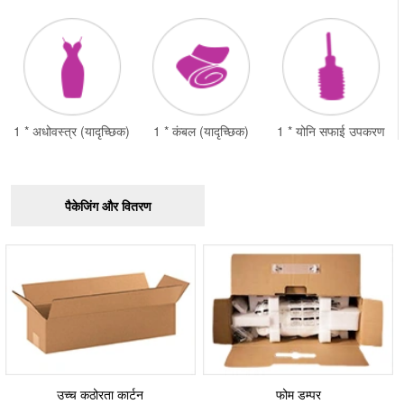
1 * अधोवस्त्र (यादृच्छिक)
1 * कंबल (यादृच्छिक)
1 * योनि सफाई उपकरण
पैकेजिंग और वितरण
उच्च कठोरता कार्टन
फोम डम्पर