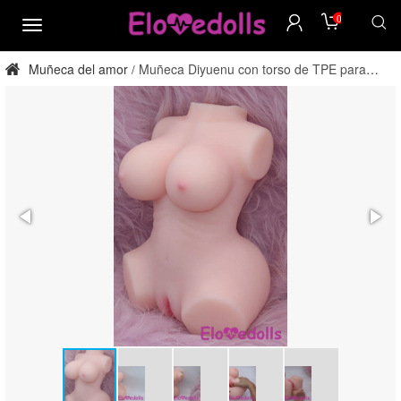
0
menú
Muñeca del amor
Muñeca Diyuenu con torso de TPE para
/
adultos, directa de fábrica.