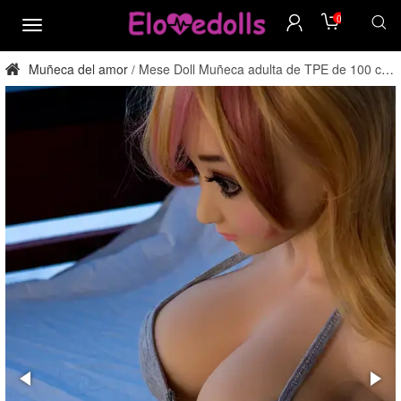
0
menú
Muñeca del amor
Mese Doll Muñeca adulta de TPE de 100 cm
/
con copa E, directamente de fábrica.