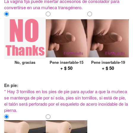
La vagina fija puede insertar accesorios de consolador para
convertirse en una muñeca transgénero.
No, gracias
Pene insertable-15
Pene insertable-19
+ $ 50
+ $ 50
En pie:
* Hay 3 tornillos en los pies de pie para ayudar a que la muñeca
se mantenga de pie por sí sola, pies sin tornillos, si está de pie,
el talón será perforado por el esqueleto de acero inoxidable de la
pierna.