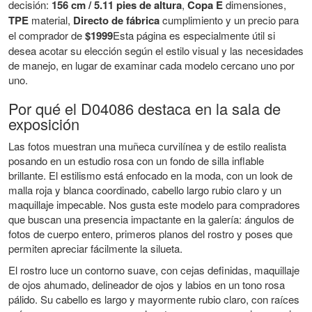
decisión:
156 cm / 5.11 pies de altura
,
Copa E
dimensiones,
TPE
material,
Directo de fábrica
cumplimiento y un precio para
el comprador de
$1999
Esta página es especialmente útil si
desea acotar su elección según el estilo visual y las necesidades
de manejo, en lugar de examinar cada modelo cercano uno por
uno.
Por qué el D04086 destaca en la sala de
exposición
Las fotos muestran una muñeca curvilínea y de estilo realista
posando en un estudio rosa con un fondo de silla inflable
brillante. El estilismo está enfocado en la moda, con un look de
malla roja y blanca coordinado, cabello largo rubio claro y un
maquillaje impecable. Nos gusta este modelo para compradores
que buscan una presencia impactante en la galería: ángulos de
fotos de cuerpo entero, primeros planos del rostro y poses que
permiten apreciar fácilmente la silueta.
El rostro luce un contorno suave, con cejas definidas, maquillaje
de ojos ahumado, delineador de ojos y labios en un tono rosa
pálido. Su cabello es largo y mayormente rubio claro, con raíces