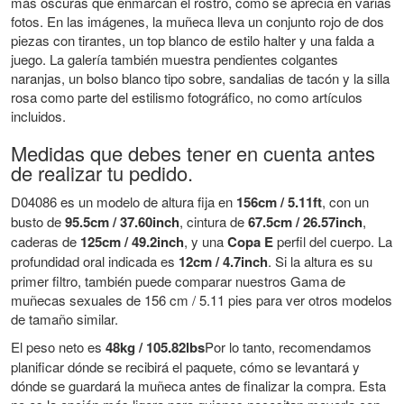
más oscuras que enmarcan el rostro, como se aprecia en varias
fotos. En las imágenes, la muñeca lleva un conjunto rojo de dos
piezas con tirantes, un top blanco de estilo halter y una falda a
juego. La galería también muestra pendientes colgantes
naranjas, un bolso blanco tipo sobre, sandalias de tacón y la silla
rosa como parte del estilismo fotográfico, no como artículos
incluidos.
Medidas que debes tener en cuenta antes
de realizar tu pedido.
D04086 es un modelo de altura fija en
156cm / 5.11ft
, con un
busto de
95.5cm / 37.60inch
, cintura de
67.5cm / 26.57inch
,
caderas de
125cm / 49.2inch
, y una
Copa E
perfil del cuerpo. La
profundidad oral indicada es
12cm / 4.7inch
. Si la altura es su
primer filtro, también puede comparar nuestros
Gama de
muñecas sexuales de 156 cm / 5.11 pies
para ver otros modelos
de tamaño similar.
El peso neto es
48kg / 105.82lbs
Por lo tanto, recomendamos
planificar dónde se recibirá el paquete, cómo se levantará y
dónde se guardará la muñeca antes de finalizar la compra. Esta