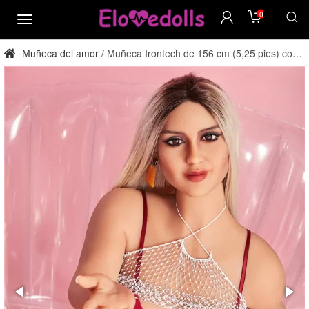
0
menú
Muñeca del amor
Muñeca Irontech de 156 cm (5,25 pies) con
/
copa E, de TPE, para adultos. Directo de fábrica.