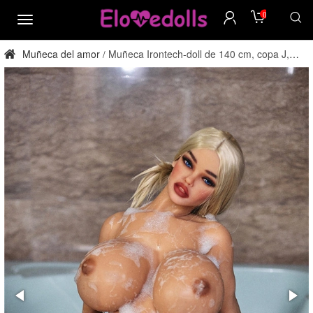
0
menú
Muñeca del amor
Muñeca Irontech-doll de 140 cm, copa J,
/
TPE, para adultos, directamente de fábrica.