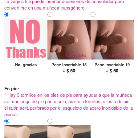
La vagina fija puede insertar accesorios de consolador para
convertirse en una muñeca transgénero.
No, gracias
Pene insertable-15
Pene insertable-19
+ $ 50
+ $ 50
En pie:
* Hay 3 tornillos en los pies de pie para ayudar a que la muñeca
se mantenga de pie por sí sola, pies sin tornillos, si está de pie,
el talón será perforado por el esqueleto de acero inoxidable de la
pierna.