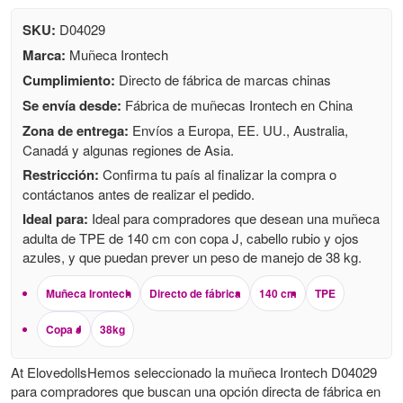
SKU:
D04029
Marca:
Muñeca Irontech
Cumplimiento:
Directo de fábrica de marcas chinas
Se envía desde:
Fábrica de muñecas Irontech en China
Zona de entrega:
Envíos a Europa, EE. UU., Australia,
Canadá y algunas regiones de Asia.
Restricción:
Confirma tu país al finalizar la compra o
contáctanos antes de realizar el pedido.
Ideal para:
Ideal para compradores que desean una muñeca
adulta de TPE de 140 cm con copa J, cabello rubio y ojos
azules, y que puedan prever un peso de manejo de 38 kg.
Muñeca Irontech
Directo de fábrica
140 cm
TPE
Copa J
38kg
At ElovedollsHemos seleccionado la muñeca Irontech D04029
para compradores que buscan una opción directa de fábrica en