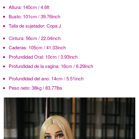
Altura:
140cm / 4.6ft
Busto:
101cm / 39.76inch
Talla de sujetador:
Copa J
Cintura:
56cm / 22.04inch
Caderas:
105cm / 41.33inch
Profundidad Oral:
10cm / 3.93inch
Profundidad de la vagina:
16cm / 6.29inch
Profundidad del ano:
14cm / 5.51inch
Peso neto:
38kg / 83.77lbs