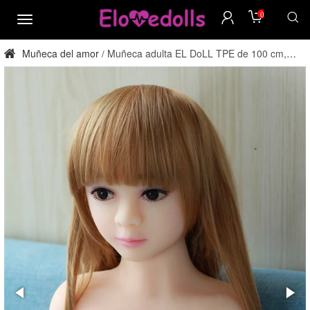
0
menú
Muñeca del amor
Muñeca adulta EL DoLL TPE de 100 cm,
/
copa F, directamente de fábrica.