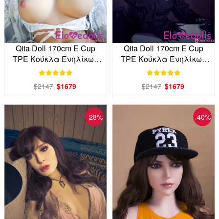
Qita Doll 170cm E Cup
Qita Doll 170cm E Cup
TPE Κούκλα Ενηλίκων
TPE Κούκλα Ενηλίκων
από το εργοστάσιο
Εργοστάσιο Άμεση
απευθείας
$2147
$1679
$2147
$1679
-28%
-40%