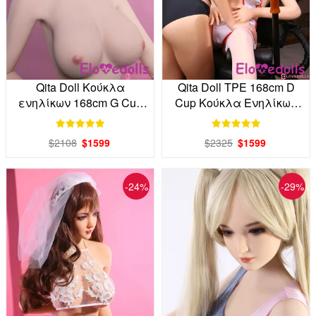
Qita Doll Κούκλα
Qita Doll TPE 168cm D
ενηλίκων 168cm G Cup
Cup Κούκλα Ενηλίκων
TPE απευθείας από το
απευθείας από το
εργοστάσιο
εργοστάσιο
$2108
$1599
$2325
$1599
-24%
-29%