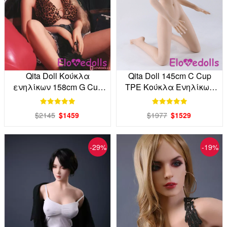
Qita Doll Κούκλα
Qita Doll 145cm C Cup
ενηλίκων 158cm G Cup
TPE Κούκλα Ενηλίκων
TPE απευθείας από το
Εργοστάσιο Άμεση
εργοστάσιο
$2145
$1459
$1977
$1529
-29%
-19%