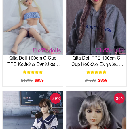
Qita Doll 100cm C Cup
Qita Doll TPE 100cm C
TPE Κούκλα Ενηλίκων
Cup Κούκλα Ενηλίκων
από το εργοστάσιο
Εργοστάσιο Άμεση
απευθείας
$1699
$859
$1699
$859
-29%
-30%