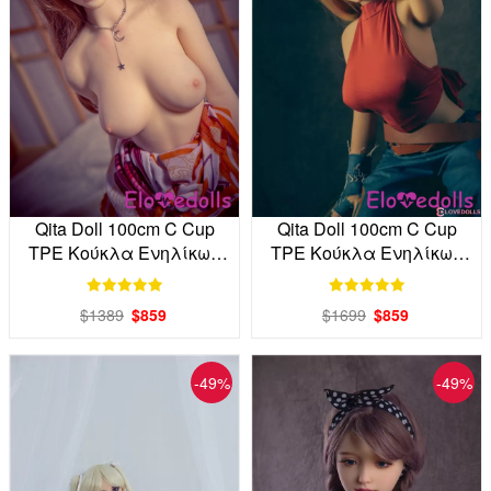
Qita Doll 100cm C Cup
Qita Doll 100cm C Cup
TPE Κούκλα Ενηλίκων
TPE Κούκλα Ενηλίκων
από το εργοστάσιο
Εργοστάσιο Άμεση
απευθείας
$1389
$859
$1699
$859
-49%
-49%