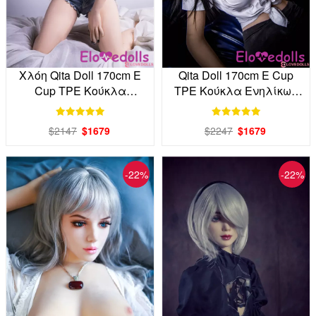
Χλόη Qita Doll 170cm E
Qita Doll 170cm E Cup
Cup TPE Κούκλα
TPE Κούκλα Ενηλίκων
Ενηλίκων από το
Εργοστάσιο Άμεση
εργοστάσιο απευθείας
$2147
$1679
$2247
$1679
-22%
-22%