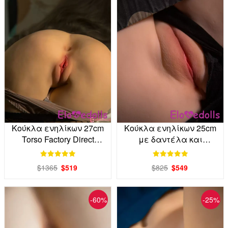
Κούκλα ενηλίκων 27cm
Κούκλα ενηλίκων 25cm
Torso Factory Direct
με δαντέλα και
Compact Model
συμπαγή κορμό Factory
Direct
$1365
$519
$825
$549
-60%
-25%