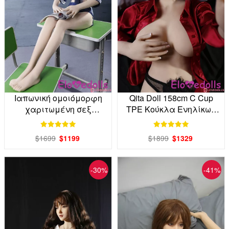
Ιαπωνική ομοιόμορφη
Qita Doll 158cm C Cup
χαριτωμένη σεξ
TPE Κούκλα Ενηλίκων
κούκλα, Φτιάξε τη δική
Εργοστάσιο Άμεση
σου κούκλα
$1699
$1199
$1899
$1329
-30%
-41%