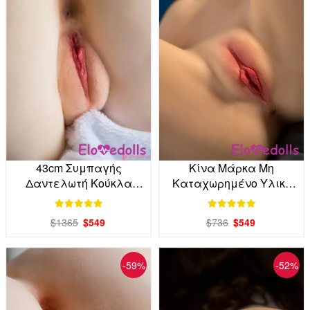
43cm Συμπαγής
Κίνα Μάρκα Μη
Δαντελωτή Κούκλα
Καταχωρημένο Υλικό
Ενηλίκων με Κορμό από
Κορμός Κούκλας
Εργοστάσιο Άμεση
Ενηλίκων Εργοστάσιο
$1365
$549
$736
$549
Αποστολή
Άμεση Αγορά
-59%
-52%