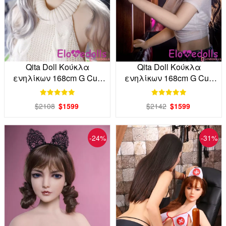
Qita Doll Κούκλα
Qita Doll Κούκλα
ενηλίκων 168cm G Cup
ενηλίκων 168cm G Cup
TPE Factory Direct
TPE απευθείας από το
εργοστάσιο
$2108
$1599
$2142
$1599
-24%
-31%