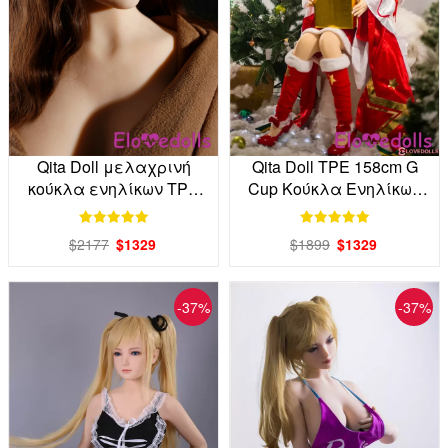
Qita Doll μελαχρινή
Qita Doll TPE 158cm G
κούκλα ενηλίκων TPE
Cup Κούκλα Ενηλίκων
158cm G Cup απευθείας
Factory Direct
από το εργοστάσιο
$2177
$1329
$1899
$1329
-37%
-37%