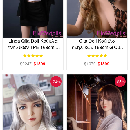
Linda Qita Doll Κούκλα
Qita Doll Κούκλα
ενηλίκων TPE 168cm D
ενηλίκων 168cm G Cup
Cup Factory Direct
TPE Factory Direct
$2247
$1599
$1970
$1599
-24%
-25%