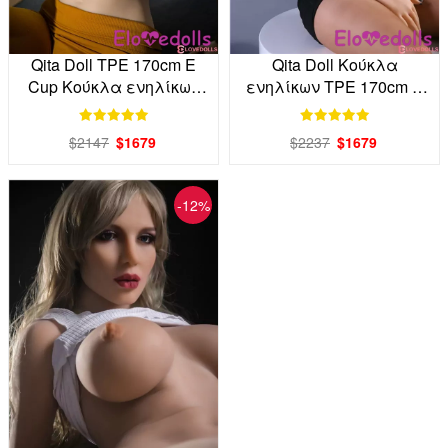
Qita Doll TPE 170cm E
Qita Doll Κούκλα
Cup Κούκλα ενηλίκων
ενηλίκων TPE 170cm E
απευθείας από το
Cup Factory Direct
εργοστάσιο
$2147
$1679
$2237
$1679
-12%