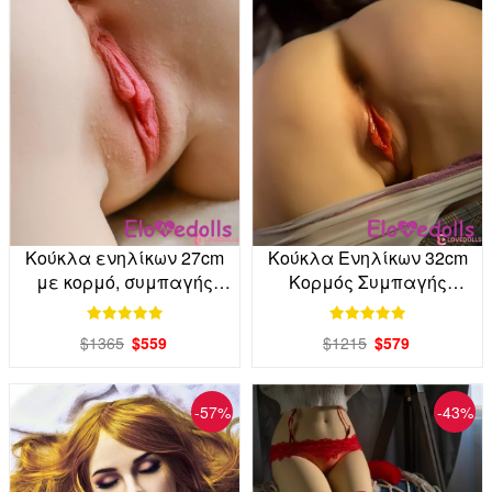
Κούκλα ενηλίκων 27cm
Κούκλα Ενηλίκων 32cm
με κορμό, συμπαγής
Κορμός Συμπαγής
αποθήκευση,
Χειρισμός από το
κατάλληλη για άμεση
Εργοστάσιο Άμεση
$1365
$559
$1215
$579
τοποθέτηση στο
Χρήση
εργοστάσιο
-57%
-43%