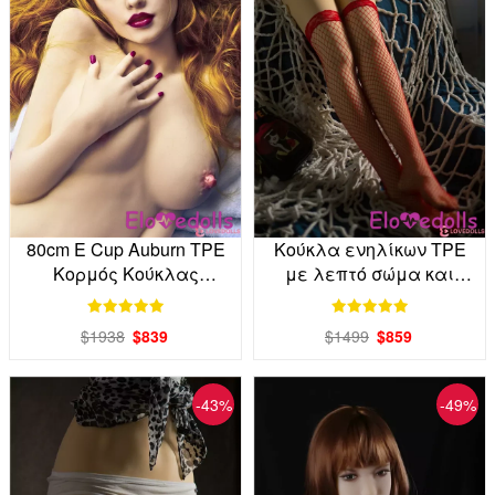
80cm E Cup Auburn TPE
Κούκλα ενηλίκων TPE
Κορμός Κούκλας
με λεπτό σώμα και
Ενηλίκων Factory Direct
δαντέλα 116cm Factory
Direct
$1938
$839
$1499
$859
-43%
-49%