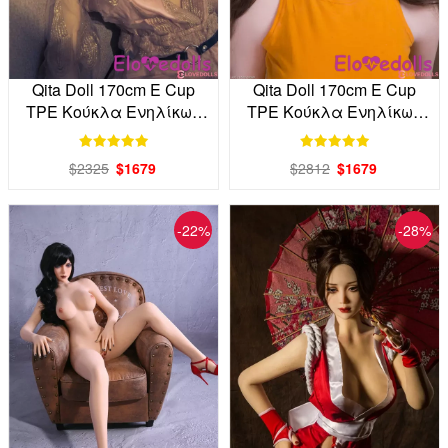
Qita Doll 170cm E Cup
Qita Doll 170cm E Cup
TPE Κούκλα Ενηλίκων
TPE Κούκλα Ενηλίκων
Εργοστάσιο Άμεση
από το εργοστάσιο
απευθείας
$2325
$1679
$2812
$1679
-22%
-28%