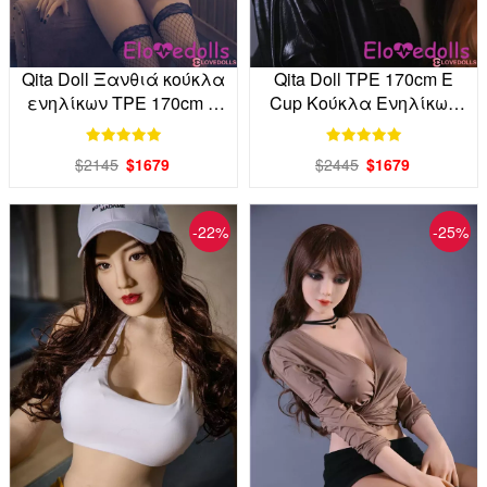
Qita Doll Ξανθιά κούκλα
Qita Doll TPE 170cm E
ενηλίκων TPE 170cm E
Cup Κούκλα Ενηλίκων
Cup Factory Direct
Εργοστάσιο Άμεση
$2145
$1679
$2445
$1679
-22%
-25%