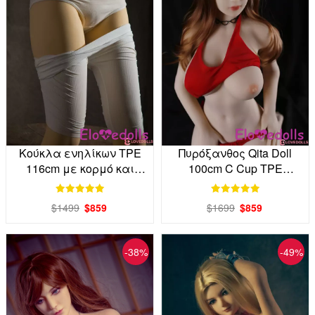
Κούκλα ενηλίκων TPE
Πυρόξανθος Qita Doll
116cm με κορμό και
100cm C Cup TPE
συμπαγή εφαρμογή
Κούκλα Ενηλίκων
από το εργοστάσιο.
Εργοστάσιο Άμεση
$1499
$859
$1699
$859
-38%
-49%