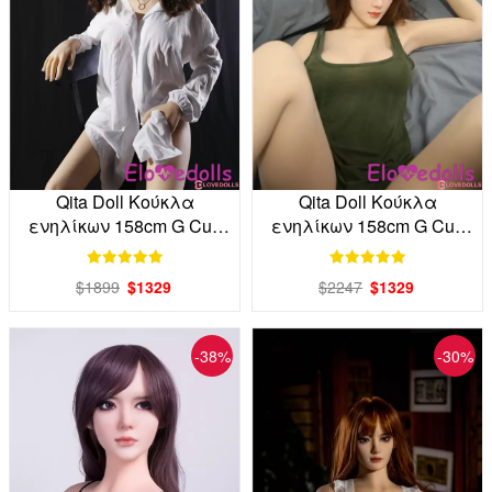
Qita Doll Κούκλα
Qita Doll Κούκλα
ενηλίκων 158cm G Cup
ενηλίκων 158cm G Cup
TPE απευθείας από το
TPE απευθείας από το
εργοστάσιο
εργοστάσιο
$1899
$1329
$2247
$1329
-38%
-30%