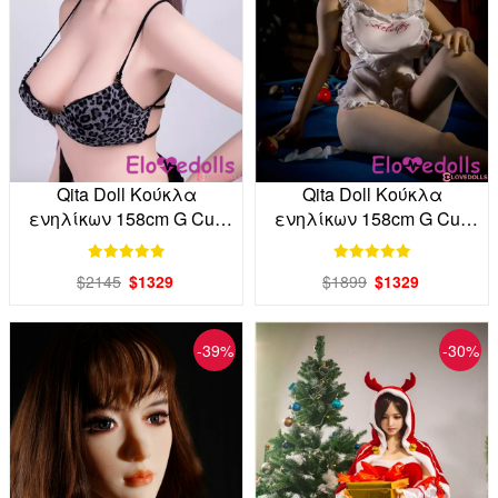
Qita Doll Κούκλα
Qita Doll Κούκλα
ενηλίκων 158cm G Cup
ενηλίκων 158cm G Cup
TPE Factory Direct
TPE απευθείας από το
εργοστάσιο
$2145
$1329
$1899
$1329
-39%
-30%