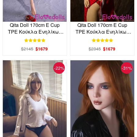
Qita Doll 170cm E Cup
Qita Doll 170cm E Cup
TPE Κούκλα Ενηλίκων
TPE Κούκλα Ενηλίκων
από το εργοστάσιο
από το εργοστάσιο
απευθείας
απευθείας
$2145
$1679
$2345
$1679
-22%
-31%