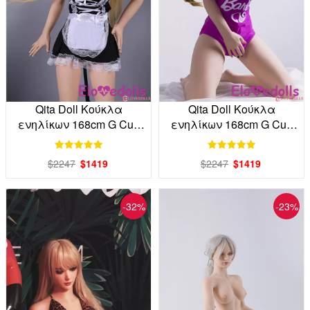
Qita Doll Κούκλα
Qita Doll Κούκλα
ενηλίκων 168cm G Cup
ενηλίκων 168cm G Cup
TPE απευθείας από το
TPE απευθείας από το
εργοστάσιο
εργοστάσιο
$2247
$1419
$2247
$1419
-32%
-23%