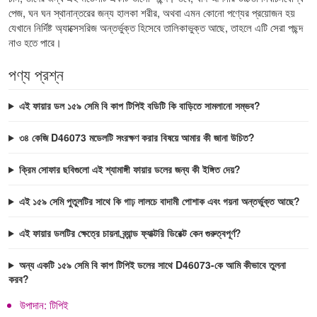
পেজ, ঘন ঘন স্থানান্তরের জন্য হালকা শরীর, অথবা এমন কোনো পণ্যের প্রয়োজন হয়
যেখানে নির্দিষ্ট অ্যাক্সেসরিজ অন্তর্ভুক্ত হিসেবে তালিকাভুক্ত আছে, তাহলে এটি সেরা পছন্দ
নাও হতে পারে।
পণ্য প্রশ্ন
এই ফায়ার ডল ১৫৯ সেমি বি কাপ টিপিই বডিটি কি বাড়িতে সামলানো সম্ভব?
৩৪ কেজি D46073 মডেলটি সংরক্ষণ করার বিষয়ে আমার কী জানা উচিত?
ক্রিম সোফার ছবিগুলো এই শ্যামাঙ্গী ফায়ার ডলের জন্য কী ইঙ্গিত দেয়?
এই ১৫৯ সেমি পুতুলটির সাথে কি গাঢ় লালচে বাদামী পোশাক এবং গয়না অন্তর্ভুক্ত আছে?
এই ফায়ার ডলটির ক্ষেত্রে চায়না ব্র্যান্ড ফ্যাক্টরি ডিরেক্ট কেন গুরুত্বপূর্ণ?
অন্য একটি ১৫৯ সেমি বি কাপ টিপিই ডলের সাথে D46073-কে আমি কীভাবে তুলনা
করব?
উপাদান:
টিপিই