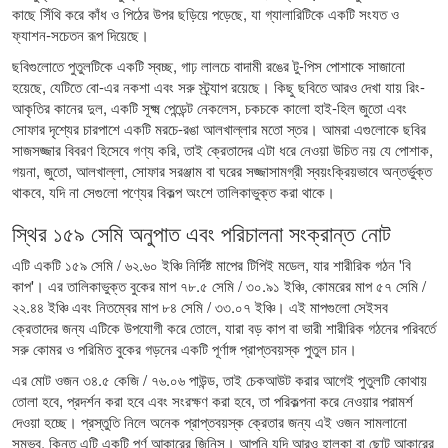
কাছে সিঁথি করে কাঁধ ও পিঠের উপর ছড়িয়ে পড়েছে, যা গ্যালারিটিকে একটি সংযত ও
ফ্যাশন-সচেতন রূপ দিয়েছে।
ছবিগুলোতে পুতুলটিকে একটি স্বচ্ছ, গাঢ় লালচে বাদামী রঙের টু-পিস পোশাকে সাজানো
হয়েছে, যেটিতে বো-এর নকশা এবং সরু স্ট্র্যাপ রয়েছে। কিছু ছবিতে আরও দেখা যায় রিং-
আকৃতির কানের দুল, একটি সূক্ষ্ম পেন্ডেন্ট নেকলেস, চকচকে কালো হাই-হিল জুতো এবং
সোফার দৃশ্যের চারপাশে একটি মরচে-রঙা আলখাল্লার মতো স্তর। আমরা এগুলোকে ছবির
সাজসজ্জার বিবরণ হিসেবে গণ্য করি, তাই ক্রেতাদের এটা ধরে নেওয়া উচিত নয় যে পোশাক,
গয়না, জুতো, আলখাল্লা, সোফার সরঞ্জাম বা ঘরের সজ্জাসামগ্রী স্বয়ংক্রিয়ভাবে অন্তর্ভুক্ত
থাকবে, যদি না সেগুলো পণ্যের বিকল্প অংশে তালিকাভুক্ত করা থাকে।
স্থির ১৫৯ সেমি অনুপাত এবং পরিচালনা সংক্রান্ত নোট
এটি একটি ১৫৯ সেমি / ৬২.৬০ ইঞ্চি নির্দিষ্ট মাপের টিপিই মডেল, যার শারীরিক গঠন 'বি
কাপ'। এর তালিকাভুক্ত বুকের মাপ ৭৮.৫ সেমি / ৩০.৯১ ইঞ্চি, কোমরের মাপ ৫৭ সেমি /
২২.৪৪ ইঞ্চি এবং নিতম্বের মাপ ৮৪ সেমি / ৩৩.০৭ ইঞ্চি। এই মাপগুলো সেইসব
ক্রেতাদের জন্য এটিকে উপযোগী করে তোলে, যারা বড় কাপ বা ভারী শারীরিক গঠনের পরিবর্তে
সরু কোমর ও পরিমিত বুকের গড়নের একটি পূর্ণাঙ্গ প্রাপ্তবয়স্ক পুতুল চান।
এর মোট ওজন ৩৪.৫ কেজি / ৭৬.০৬ পাউন্ড, তাই চেকআউট করার আগেই পুতুলটি কোথায়
তোলা হবে, প্রদর্শন করা হবে এবং সংরক্ষণ করা হবে, তা পরিকল্পনা করে নেওয়ার পরামর্শ
দেওয়া হচ্ছে। প্রস্তুতি নিলে অনেক প্রাপ্তবয়স্ক ক্রেতার জন্য এই ওজন সামলানো
সম্ভব, কিন্তু এটি একটি পূর্ণ আকারের জিনিস। আপনি যদি আরও হালকা বা ছোট আকারের