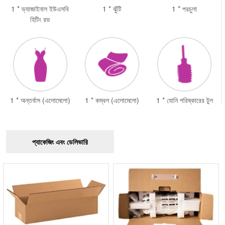
1 * ভ্যাজাইনাল ইউএসবি
1 * ঝুঁটি
1 * পরচুলা
হিটিং রড
1 * অন্তর্বাস (এলোমেলো)
1 * কম্বল (এলোমেলো)
1 * যোনি পরিষ্কারের টুল
প্যাকেজিং এবং ডেলিভারি