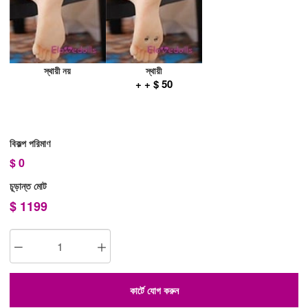
স্থায়ী নয়
স্থায়ী
+ + $ 50
বিকল্প পরিমাণ
$
0
চূড়ান্ত মোট
$
1199
কার্টে যোগ করুন