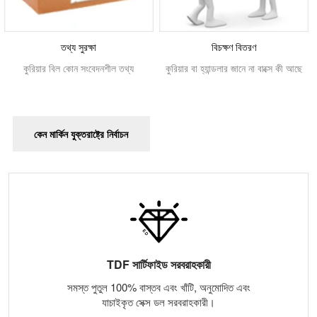
তথ্য সুরক্ষা
বিচক্ষণ বিতরণ
কুরিয়ার বিল কোন সংবেদনশীল তথ্য
কুরিয়ার বা হ্যান্ডলার জানে না বাক্সে কী আছে
কেন মার্কিন যুক্তরাষ্ট্রে নির্বাচন
TDF সার্টিফাইড সরবরাহকারী
সমস্ত পুতুল 100% বাস্তব এবং খাঁটি, অনুমোদিত এবং
যাচাইকৃত সেক্স ডল সরবরাহকারী।