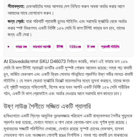
সীমাবদ্ধতা:
চেকআউটের সময় আপনার দেশ নিশ্চিত করুন অথবা অর্ডার করার আগে
আমাদের সাথে যোগাযোগ করুন।
জন্য শ্রেষ্ঠ:
যারা পরিপাটি শ্যামাঙ্গী চুলের স্টাইলিং এবং সরাসরি ফ্যাক্টরি থেকে অর্ডার
করার স্পষ্ট বিবরণসহ একটি নির্দিষ্ট ১৫৯ সেমি বি কাপ টিপিই ফায়ার ডল চান, তাদের
জন্য এটি সেরা।
ফায়ার ডল
কারখানা সরাসরি
টিপিই
159cm
বি কাপ
শ্যামাঙ্গী স্টাইলিং
At Elovedollsআমরা SKU D46073 নির্বাচন করেছি, কারণ এই ফায়ার ডল ১৫৯
সেমি বি কাপ টিপিই অ্যাডাল্ট ডলটির একটি সুস্পষ্ট শোরুম আবেদন রয়েছে: লম্বা গাঢ় বাদামী
চুল, মার্জিত মেকআপ এবং একটি ক্রিম সোফার পটভূমিতে প্রদর্শিত উষ্ণ গভীর লালচে বাদামী
স্টাইলিং। যে সকল ক্রেতা ফ্যাক্টরি ডিরেক্ট মডেলগুলির মধ্যে তুলনা করছেন, তাদের জন্য
এই পৃষ্ঠাটি সবচেয়ে শক্তিশালী, বিশেষ করে যখন আপনি একটি নির্দিষ্ট ১৫৯ সেমি শারীরিক
গঠন, একটি বি কাপ প্রোফাইল এবং অর্ডার দেওয়ার আগে সরাসরি মাপ জানতে চান।
উষ্ণ লাউঞ্জ শৈলীতে সজ্জিত একটি গ্যালারি
ছবিগুলোতে একটি স্নিগ্ধ আধুনিক অন্দরসজ্জার পরিবেশে একটি বাস্তবসম্মত শৈলীর পুতুলকে
প্রদর্শন করা হয়েছে, যেখানে সামনে ও পাশ থেকে ক্লোজ-আপ এবং পূর্ণাঙ্গ দৃশ্য রয়েছে।
মুখাবয়বের সজ্জাটি পরিশীলিত দেখাচ্ছে, যেখানে রয়েছে সুস্পষ্ট চোখের মেকআপ, হালকা
শেডযুক্ত গাল এবং অনুজ্জ্বল গোলাপী রঙের লিপস্টিক। লম্বা গাঢ় বাদামী চুল মাঝখানের