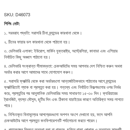
SKU: D46073
শিপিং নোট:
১. সরবরাহ পদ্ধতি: সরাসরি চীনা ব্র্যান্ডের কারখানা থেকে।
২. চীনের ফায়ার ডল কারখানা থেকে পাঠানো হয়।
৩. ডেলিভারি এলাকা: ইউরোপ, মার্কিন যুক্তরাষ্ট্র, অস্ট্রেলিয়া, কানাডা এবং এশিয়ার
নির্বাচিত কিছু অঞ্চলে পাঠানো হয়।
৪. ডেলিভারি সংক্রান্ত সীমাবদ্ধতা: চেকআউটের সময় আপনার দেশ নিশ্চিত করুন অথবা
অর্ডার করার আগে আমাদের সাথে যোগাযোগ করুন।
৫. সরাসরি ফ্যাক্টরি থেকে করা অর্ডারগুলো আন্তর্জাতিকভাবে পাঠানোর আগে ব্র্যান্ডের
ফ্যাক্টরিতেই প্যাক বা প্রস্তুত করা হয়। গন্তব্য এবং নির্বাচিত বিকল্পগুলোর ওপর নির্ভর
করে, প্রস্তুতির পর আনুমানিক ডেলিভারির সময় সাধারণত ১৫-৩০ দিন। ক্যরিয়ারের
ট্রানজিট, ব্যস্ত মৌসুম, ছুটির দিন এবং ঠিকানা যাচাইয়ের কারণে অতিরিক্ত সময় লাগতে
পারে।
৬. নিশ্চিতকৃত বিনামূল্যের আপগ্রেডগুলো অপশন অংশে দেখানো হয়, ফলে আপনি
চেকআউটের আগে প্রস্তুত কনফিগারেশনটি পর্যালোচনা করতে পারেন।
৭. প্যাকেজের বিবরণে অন্যথা বলা না থাকলে, ছবিতে থাকা পোশাক ও অন্যান্য সামগ্রী