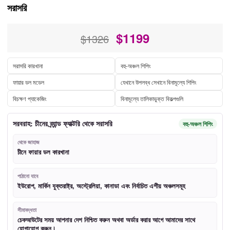
সরাসরি
$
1199
$1326
সরাসরি কারখানা
বহু-অঞ্চল শিপিং
ফায়ার ডল মডেল
যেখানে উপলব্ধ সেখানে বিনামূল্যে শিপিং
বিচক্ষণ প্যাকেজিং
বিনামূল্যে তালিকাভুক্ত বিকল্পগুলি
সরবরাহ: চীনের ব্র্যান্ড ফ্যাক্টরি থেকে সরাসরি
বহু-অঞ্চল শিপিং
থেকে জাহাজ
চীনে ফায়ার ডল কারখানা
পাঠানো যাবে
ইউরোপ, মার্কিন যুক্তরাষ্ট্র, অস্ট্রেলিয়া, কানাডা এবং নির্বাচিত এশীয় অঞ্চলসমূহ
সীমাবদ্ধতা
চেকআউটের সময় আপনার দেশ নিশ্চিত করুন অথবা অর্ডার করার আগে আমাদের সাথে
যোগাযোগ করুন।