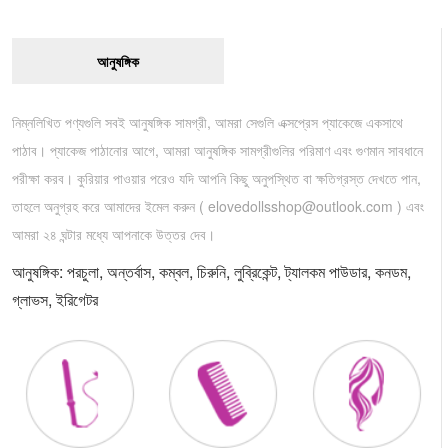
আনুষঙ্গিক
নিম্নলিখিত পণ্যগুলি সবই আনুষঙ্গিক সামগ্রী, আমরা সেগুলি এক্সপ্রেস প্যাকেজে একসাথে
পাঠাব। প্যাকেজ পাঠানোর আগে, আমরা আনুষঙ্গিক সামগ্রীগুলির পরিমাণ এবং গুণমান সাবধানে
পরীক্ষা করব। কুরিয়ার পাওয়ার পরেও যদি আপনি কিছু অনুপস্থিত বা ক্ষতিগ্রস্ত দেখতে পান,
তাহলে অনুগ্রহ করে আমাদের ইমেল করুন (
elovedollsshop@outlook.com
) এবং
আমরা ২৪ ঘন্টার মধ্যে আপনাকে উত্তর দেব।
আনুষঙ্গিক: পরচুলা, অন্তর্বাস, কম্বল, চিরুনি, লুব্রিকেন্ট, ট্যালকম পাউডার, কনডম,
গ্লাভস, ইরিগেটর