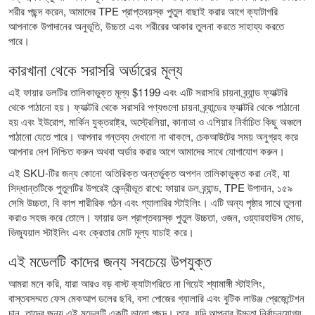
শরীর পছন্দ করেন, আমাদের
TPE প্রাপ্তবয়স্ক পুতুল
বাছাই করার আগে ক্যাটাগরি
আপনাকে উপাদানের অনুভূতি, উচ্চতা এবং শরীরের আকার তুলনা করতে সাহায্য করতে
পারে।
কারখানা থেকে সরাসরি অর্ডারের মূল্য
এই ফায়ার ডলটির তালিকাভুক্ত মূল্য $1199 এবং এটি সরাসরি চায়না ব্র্যান্ড ফ্যাক্টরি
থেকে পাঠানো হয়। ফ্যাক্টরি থেকে সরাসরি পণ্যগুলো চায়না ব্র্যান্ডের ফ্যাক্টরি থেকে পাঠানো
হয় এবং ইউরোপ, মার্কিন যুক্তরাষ্ট্র, অস্ট্রেলিয়া, কানাডা ও এশিয়ার নির্বাচিত কিছু অঞ্চলে
পাঠানো যেতে পারে। আপনার গন্তব্য দেখানো না থাকলে, চেকআউটের সময় অনুগ্রহ করে
আপনার দেশ নিশ্চিত করুন অথবা অর্ডার করার আগে আমাদের সাথে যোগাযোগ করুন।
এই SKU-টির জন্য কোনো অতিরিক্ত অন্তর্ভুক্ত অপশন তালিকাভুক্ত করা নেই, যা
সিদ্ধান্তটিকে পুতুলটির উপরেই কেন্দ্রীভূত রাখে: ফায়ার ডল ব্র্যান্ড, TPE উপাদান, ১৫৯
সেমি উচ্চতা, বি কাপ শারীরিক গঠন এবং গ্যালারির স্টাইলিং। এটি অন্য পৃষ্ঠার সাথে তুলনা
করাও সহজ করে তোলে।
ফায়ার ডল প্রাপ্তবয়স্ক পুতুল
উচ্চতা, ওজন, ওয়্যারহাউস মোড,
ভিজ্যুয়াল স্টাইলিং এবং ক্রেতার মোট মূল্য যাচাই করে।
এই মডেলটি কাদের জন্য সবচেয়ে উপযুক্ত
আমরা মনে করি, যারা আরও বড় বাস্ট ক্যাটাগরিতে না গিয়েই শ্যামাঙ্গী স্টাইলিং,
বাস্তবসম্মত ফেস মেকআপ ডলের ছবি, বসা পোজের গ্যালারি এবং বুটিক লাউঞ্জ প্রেজেন্টেশন
চান, তাদের জন্য এই মডেলটি একটি ভালো পছন্দ। তবে, যদি আপনার উচ্চতা নির্বাচনযোগ্য