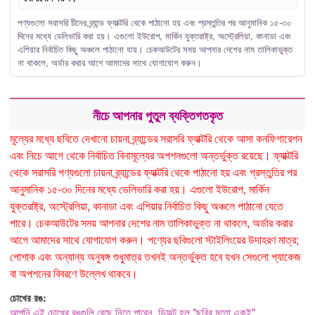
পণ্যগুলো সরাসরি চীনের ব্র্যান্ড ফ্যাক্টরি থেকে পাঠানো হয় এবং প্রস্তুতির পর আনুমানিক ১৫-৩০
দিনের মধ্যে ডেলিভারি করা হয়। এগুলো ইউরোপ, মার্কিন যুক্তরাষ্ট্র, অস্ট্রেলিয়া, কানাডা এবং
এশিয়ার নির্বাচিত কিছু অঞ্চলে পাঠানো যায়। চেকআউটের সময় আপনার দেশের নাম তালিকাভুক্ত
না থাকলে, অর্ডার করার আগে আমাদের সাথে যোগাযোগ করুন।
নীচে আপনার পুতুল ব্যক্তিগতকৃত
মূল্যের মধ্যে ছবিতে দেখানো চায়না ব্র্যান্ডের সরাসরি ফ্যাক্টরি থেকে আসা কনফিগারেশন
এবং নিচে আগে থেকে নির্বাচিত বিনামূল্যের অপশনগুলো অন্তর্ভুক্ত রয়েছে। ফ্যাক্টরি
থেকে সরাসরি পণ্যগুলো চায়না ব্র্যান্ডের ফ্যাক্টরি থেকে পাঠানো হয় এবং প্রস্তুতির পর
আনুমানিক ১৫-৩০ দিনের মধ্যে ডেলিভারি করা হয়। এগুলো ইউরোপ, মার্কিন
যুক্তরাষ্ট্র, অস্ট্রেলিয়া, কানাডা এবং এশিয়ার নির্বাচিত কিছু অঞ্চলে পাঠানো যেতে
পারে। চেকআউটের সময় আপনার দেশের নাম তালিকাভুক্ত না থাকলে, অর্ডার করার
আগে আমাদের সাথে যোগাযোগ করুন। পণ্যের ছবিগুলো স্টাইলিংয়ের উদাহরণ মাত্র;
পোশাক এবং অন্যান্য অনুষঙ্গ শুধুমাত্র তখনই অন্তর্ভুক্ত হবে যখন সেগুলো প্যাকেজ
বা অপশনের বিবরণে উল্লেখ থাকবে।
চোখের রঙ:
আপনি এই চোখের রঙগুলি বেছে নিতে পারেন, ডিফল্ট হল "ছবির মতো একই"