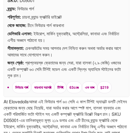
SKU:
D05001
ব্র্যান্ড:
ফিউচার গার্ল
পরিপূর্ণতা:
চায়না ব্র্যান্ড ফ্যাক্টরি ডাইরেক্ট
থেকে জাহাজ:
চীনে ফিউচার গার্ল কারখানা
ডেলিভারি এলাকা:
ইউরোপ, মার্কিন যুক্তরাষ্ট্র, অস্ট্রেলিয়া, কানাডা এবং নির্বাচিত
এশীয় অঞ্চলে পাঠানো হয়।
সীমাবদ্ধতা:
চেকআউটের সময় আপনার দেশ নিশ্চিত করুন অথবা অর্ডার করার আগে
আমাদের সাথে যোগাযোগ করুন।
জন্য শ্রেষ্ঠ:
প্রাপ্তবয়স্ক ক্রেতাদের জন্য সেরা, যারা হালকা (২.৯ কেজি) ওজনের
একটি কম্প্যাক্ট ৬৩ সেমি টিপিই মডেল এবং একটি স্নিগ্ধ অ্যানিমে স্টাইলের ফটো
লুক চান।
ফিউচার গার্ল
কারখানা সরাসরি
টিপিই
63cm
এক কাপ
$219
At Elovedollsআমরা এই ফিউচার গার্ল ৬৩ সেমি এ কাপ টিপিই অ্যাডাল্ট ডলটি সেইসব
ক্রেতাদের জন্য বেছে নিয়েছি, যারা অর্ডার করার আগে স্পষ্ট মাপ, হালকা ব্যবহার এবং
একটি পরিমার্জিত ফটো স্টাইল সহ একটি কম্প্যাক্ট ফ্যাক্টরি ডিরেক্ট বিকল্প চান। SKU
D05001-এর তালিকাভুক্ত মূল্য ২১৯ ডলার এবং এটি চীনের ব্র্যান্ড ফ্যাক্টরি থেকে
ইউরোপ, মার্কিন যুক্তরাষ্ট্র, অস্ট্রেলিয়া, কানাডা এবং নির্বাচিত কিছু এশীয় অঞ্চলে পাঠানো
হয়। যেহেতু ফ্যাক্টরি ডিরেক্ট কভারেজ ডেলিভারির দেশের উপর নির্ভর করে, তাই আমরা