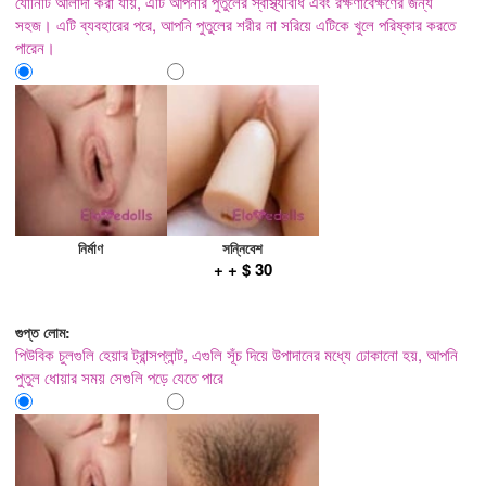
যোনিটি আলাদা করা যায়, এটি আপনার পুতুলের স্বাস্থ্যবিধি এবং রক্ষণাবেক্ষণের জন্য
সহজ। এটি ব্যবহারের পরে, আপনি পুতুলের শরীর না সরিয়ে এটিকে খুলে পরিষ্কার করতে
পারেন।
নির্মাণ
সন্নিবেশ
+ + $ 30
গুপ্ত লোম:
পিউবিক চুলগুলি হেয়ার ট্রান্সপ্লান্ট, এগুলি সূঁচ দিয়ে উপাদানের মধ্যে ঢোকানো হয়, আপনি
পুতুল ধোয়ার সময় সেগুলি পড়ে যেতে পারে