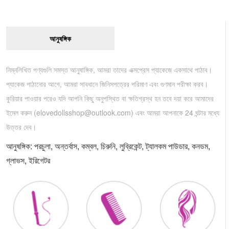
আনুষঙ্গিক
নিম্নলিখিত পণ্যগুলি সমস্ত আনুষাঙ্গিক, আমরা তাদের এক্সপ্রেস প্যাকেজে একসাথে পাঠাব।
প্যাকেজ পাঠানোর আগে, আমরা সাবধানে জিনিসপত্রের পরিমাণ এবং গুণমান পরীক্ষা করব।
কুরিয়ার পাওয়ার পরেও যদি আপনি কিছু অনুপস্থিত বা ক্ষতিগ্রস্থ হন তবে দয়া করে আমাদের
ইমেল করুন (
elovedollsshop@outlook.com
) এবং আমরা আপনাকে 24 ঘন্টার মধ্যে
উত্তর দেব।
আনুষঙ্গিক: পরচুলা, অন্তর্বাস, কম্বল, চিরুনি, লুব্রিকেন্ট, ট্যালকম পাউডার, কনডম,
গ্লাভস, ইরিগেটর