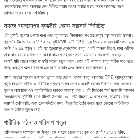
চেকআউটের সময় আপনার দেশ নিশ্চিত করার অথবা অর্ডার করার আগে আমাদের সাথে
যোগাযোগ করার পরামর্শ দিচ্ছি।
সহজে বহনযোগ্য ফ্যাক্টরি থেকে সরাসরি নির্বাচিত
এই পৃষ্ঠাটি প্রথমে গুদামে রাখা এবং ব্যবহারের সিদ্ধান্ত নেওয়ার জন্য পড়া সবচেয়ে ভালো।
পুতুলটির উচ্চতা ৬৩ সেমি / ২.০৬ ফুট নির্দিষ্ট, এটি TPE দিয়ে তৈরি এবং এর নিট ওজন ২.৯
কেজি / ৬.৩৯ পাউন্ড। এটি প্রাপ্তবয়স্ক ক্রেতাদের জন্য একটি হালকা বিকল্প, যারা এটিকে
তাক বা ড্রয়ারে রাখতে চান অথবা বাড়িতে সহজে ওঠানো-নামানোর পরিকল্পনা করছেন।
আপনি যদি আরও লম্বা বা ভারী মডেল পছন্দ করেন, তবে এটি আপনার জন্য সঠিক নাও হতে
পারে; এর মূল আকর্ষণ হলো এর ছোট আকার এবং সহজে বহনযোগ্যতা।
যেসব ক্রেতা প্রথমে উপকরণ তুলনা করে দেখেন, তাদের জন্য আমাদের
TPE প্রাপ্তবয়স্ক
পুতুল
বিভিন্ন সাইজ ও শারীরিক গড়নের মধ্যে থেকেও একই ধরনের উপাদান বেছে নেওয়ার
সুযোগ আপনাকে এই ক্যাটাগরিতে থাকতে সাহায্য করে। এই ফিউচার গার্ল মডেলটি আপনার
সিদ্ধান্তকে সুনির্দিষ্ট রাখে: টিপিই উপাদান, ৬৩ সেমি উচ্চতা, এ কাপ শেপ, ফ্যাক্টরি থেকে
সরাসরি ডেলিভারি, এবং চেকআউটের সময় বিভ্রান্তি তৈরি করার মতো কোনো অতিরিক্ত
অপশন তালিকাভুক্ত নেই।
শারীরিক গঠন ও পরিমাপ পড়ুন
তালিকাভুক্ত মাপগুলো সংক্ষিপ্ত এবং সহজে বোঝা যায়: বুক ৩২ সেমি / ১২.৫৪ ইঞ্চি,