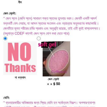
নীল
জেল ব্রেস্ট:
* জেল স্তন (জেলি স্তন) সাধারণ শক্ত স্তনের তুলনায় নরম। জেলটি একটি আদর্শ
মধ্যবর্তী বেস লেয়ার, যা আসল স্তনের সংবেদন এবং নড়াচড়ার অনুকরণের কাছাকাছি।
জেলটিতে মূলত শরীরের চর্বির প্রভাব এবং অনুভূতি রয়েছে, তাই এটি খুবই বাস্তবসম্মত।
(শুধুমাত্র CDEF কাপেই জেল স্তন যোগ করা যেতে পারে)
না ধন্যবাদ
জেল ব্রেস্ট
+ + $ 50
যোনি:
* ব্যবহারকারীর অভিজ্ঞতার জন্য স্থির যোনি হল সর্বোত্তম বিকল্প। অপসারণযোগ্য