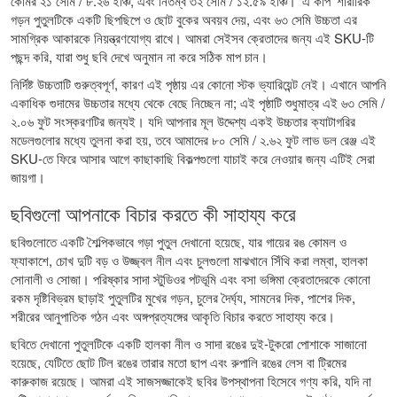
কোমর ২১ সেমি / ৮.২৬ ইঞ্চি, এবং নিতম্ব ৩২ সেমি / ১২.৫৯ ইঞ্চি। 'এ কাপ' শারীরিক
গড়ন পুতুলটিকে একটি ছিপছিপে ও ছোট বুকের অবয়ব দেয়, এবং ৬৩ সেমি উচ্চতা এর
সামগ্রিক আকারকে নিয়ন্ত্রণযোগ্য রাখে। আমরা সেইসব ক্রেতাদের জন্য এই SKU-টি
পছন্দ করি, যারা শুধু ছবি দেখে অনুমান না করে সঠিক মাপ চান।
নির্দিষ্ট উচ্চতাটি গুরুত্বপূর্ণ, কারণ এই পৃষ্ঠায় এর কোনো স্টক ভ্যারিয়েন্ট নেই। এখানে আপনি
একাধিক গুদামের উচ্চতার মধ্যে থেকে বেছে নিচ্ছেন না; এই পৃষ্ঠাটি শুধুমাত্র এই ৬৩ সেমি /
২.০৬ ফুট সংস্করণটির জন্যই। যদি আপনার মূল উদ্দেশ্য একই উচ্চতার ক্যাটাগরির
মডেলগুলোর মধ্যে তুলনা করা হয়, তবে আমাদের
৮০ সেমি / ২.৬২ ফুট লাভ ডল রেঞ্জ
এই
SKU-তে ফিরে আসার আগে কাছাকাছি বিকল্পগুলো যাচাই করে নেওয়ার জন্য এটিই সেরা
জায়গা।
ছবিগুলো আপনাকে বিচার করতে কী সাহায্য করে
ছবিগুলোতে একটি শৈল্পিকভাবে গড়া পুতুল দেখানো হয়েছে, যার গায়ের রঙ কোমল ও
ফ্যাকাশে, চোখ দুটি বড় ও উজ্জ্বল নীল এবং চুলগুলো মাঝখানে সিঁথি করা লম্বা, হালকা
সোনালী ও সোজা। পরিষ্কার সাদা স্টুডিওর পটভূমি এবং বসা ভঙ্গিমা ক্রেতাদেরকে কোনো
রকম দৃষ্টিবিভ্রম ছাড়াই পুতুলটির মুখের গড়ন, চুলের দৈর্ঘ্য, সামনের দিক, পাশের দিক,
শরীরের আনুপাতিক গঠন এবং অঙ্গপ্রত্যঙ্গের আকৃতি বিচার করতে সাহায্য করে।
ছবিতে দেখানো পুতুলটিকে একটি হালকা নীল ও সাদা রঙের দুই-টুকরো পোশাকে সাজানো
হয়েছে, যেটিতে ছোট টিল রঙের তারার মতো ছাপ এবং রুপালি রঙের লেস বা ট্রিমের
কারুকাজ রয়েছে। আমরা এই সাজসজ্জাকেই ছবির উপস্থাপনা হিসেবে গণ্য করি, যদি না