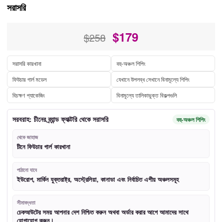
সরাসরি
$
179
$258
সরাসরি কারখানা
বহু-অঞ্চল শিপিং
ফিউচার গার্ল মডেল
যেখানে উপলব্ধ সেখানে বিনামূল্যে শিপিং
বিচক্ষণ প্যাকেজিং
বিনামূল্যে তালিকাভুক্ত বিকল্পগুলি
সরবরাহ: চীনের ব্র্যান্ড ফ্যাক্টরি থেকে সরাসরি
বহু-অঞ্চল শিপিং
থেকে জাহাজ
চীনে ফিউচার গার্ল কারখানা
পাঠানো যাবে
ইউরোপ, মার্কিন যুক্তরাষ্ট্র, অস্ট্রেলিয়া, কানাডা এবং নির্বাচিত এশীয় অঞ্চলসমূহ
সীমাবদ্ধতা
চেকআউটের সময় আপনার দেশ নিশ্চিত করুন অথবা অর্ডার করার আগে আমাদের সাথে
যোগাযোগ করুন।