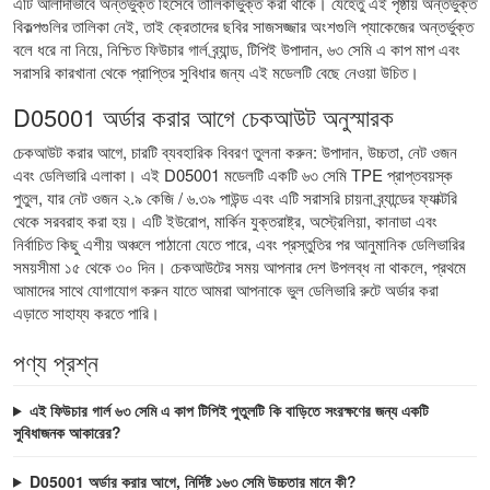
এটি আলাদাভাবে অন্তর্ভুক্ত হিসেবে তালিকাভুক্ত করা থাকে। যেহেতু এই পৃষ্ঠায় অন্তর্ভুক্ত
বিকল্পগুলির তালিকা নেই, তাই ক্রেতাদের ছবির সাজসজ্জার অংশগুলি প্যাকেজের অন্তর্ভুক্ত
বলে ধরে না নিয়ে, নিশ্চিত ফিউচার গার্ল ব্র্যান্ড, টিপিই উপাদান, ৬৩ সেমি এ কাপ মাপ এবং
সরাসরি কারখানা থেকে প্রাপ্তির সুবিধার জন্য এই মডেলটি বেছে নেওয়া উচিত।
D05001 অর্ডার করার আগে চেকআউট অনুস্মারক
চেকআউট করার আগে, চারটি ব্যবহারিক বিবরণ তুলনা করুন: উপাদান, উচ্চতা, নেট ওজন
এবং ডেলিভারি এলাকা। এই D05001 মডেলটি একটি ৬৩ সেমি TPE প্রাপ্তবয়স্ক
পুতুল, যার নেট ওজন ২.৯ কেজি / ৬.৩৯ পাউন্ড এবং এটি সরাসরি চায়না ব্র্যান্ডের ফ্যাক্টরি
থেকে সরবরাহ করা হয়। এটি ইউরোপ, মার্কিন যুক্তরাষ্ট্র, অস্ট্রেলিয়া, কানাডা এবং
নির্বাচিত কিছু এশীয় অঞ্চলে পাঠানো যেতে পারে, এবং প্রস্তুতির পর আনুমানিক ডেলিভারির
সময়সীমা ১৫ থেকে ৩০ দিন। চেকআউটের সময় আপনার দেশ উপলব্ধ না থাকলে, প্রথমে
আমাদের সাথে যোগাযোগ করুন যাতে আমরা আপনাকে ভুল ডেলিভারি রুটে অর্ডার করা
এড়াতে সাহায্য করতে পারি।
পণ্য প্রশ্ন
এই ফিউচার গার্ল ৬৩ সেমি এ কাপ টিপিই পুতুলটি কি বাড়িতে সংরক্ষণের জন্য একটি
সুবিধাজনক আকারের?
D05001 অর্ডার করার আগে, নির্দিষ্ট ১৬৩ সেমি উচ্চতার মানে কী?