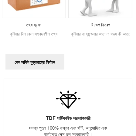
তথ্য সুরক্ষা
বিচক্ষণ বিতরণ
কুরিয়ার বিল কোন সংবেদনশীল তথ্য
কুরিয়ার বা হ্যান্ডলার জানে না বাক্সে কী আছে
কেন মার্কিন যুক্তরাষ্ট্রে নির্বাচন
TDF সার্টিফাইড সরবরাহকারী
সমস্ত পুতুল 100% বাস্তব এবং খাঁটি, অনুমোদিত এবং
যাচাইকৃত সেক্স ডল সরবরাহকারী।