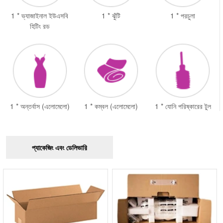
1 * ভ্যাজাইনাল ইউএসবি
1 * ঝুঁটি
1 * পরচুলা
হিটিং রড
1 * অন্তর্বাস (এলোমেলো)
1 * কম্বল (এলোমেলো)
1 * যোনি পরিষ্কারের টুল
প্যাকেজিং এবং ডেলিভারি