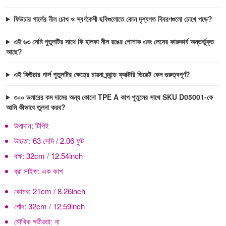
ফিউচার গার্লের নীল চোখ ও স্বর্ণকেশী ছবিগুলোতে কোন দৃশ্যগত বিবরণগুলো চোখে পড়ে?
এই ৬৩ সেমি পুতুলটির সাথে কি হালকা নীল রঙের পোশাক এবং লেসের কারুকার্য অন্তর্ভুক্ত
আছে?
এই ফিউচার গার্ল পুতুলটির ক্ষেত্রে চায়না ব্র্যান্ড ফ্যাক্টরি ডিরেক্ট কেন গুরুত্বপূর্ণ?
৩০০ ডলারের কম দামের অন্য কোনো TPE A কাপ পুতুলের সাথে SKU D05001-কে
আমি কীভাবে তুলনা করব?
উপাদান:
টিপিই
উচ্চতা:
63 সেমি / 2.06 ফুট
বক্ষ:
32cm / 12.54inch
ব্রা সাইজ:
এক কাপ
কোমর:
21cm / 8.26inch
পোঁদ:
32cm / 12.59inch
মৌখিক গভীরতা:
না