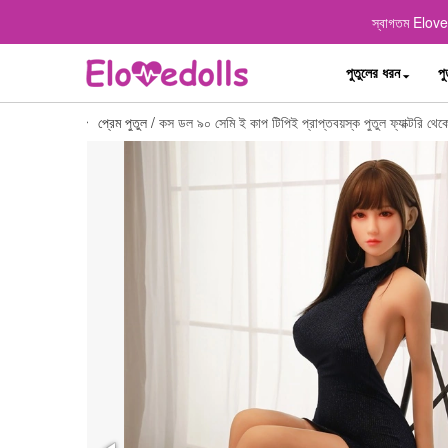
স্বাগতম Elovedo
পুতুলের ধরন
পু
প্রেম পুতুল
/
কস ডল ৯০ সেমি ই কাপ টিপিই প্রাপ্তবয়স্ক পুতুল ফ্যাক্টরি থেক