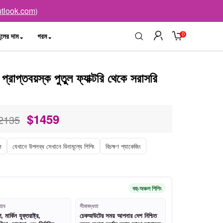
tlook.com
)
0
ুলের দাম
গরম
াপ্তবয়স্ক পুতুল ফ্যাক্টরি থেকে সরাসরি
$
1459
2135
ল
যেখানে উপলব্ধ সেখানে বিনামূল্যে শিপিং
বিচক্ষণ প্যাকেজিং
বহু-অঞ্চল শিপিং
াবে
সীমাবদ্ধতা
মার্কিন যুক্তরাষ্ট্র,
চেকআউটের সময় আপনার দেশ নিশ্চিত