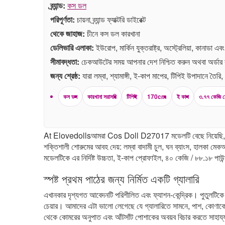
ব্র্যান্ড:
কস ডল
পরিপূর্ণতা:
চায়না ব্র্যান্ড ফ্যাক্টরি ডাইরেক্ট
থেকে জাহাজ:
চীনে কস ডল কারখানা
ডেলিভারি এলাকা:
ইউরোপ, মার্কিন যুক্তরাষ্ট্র, অস্ট্রেলিয়া, কানাডা এব
সীমাবদ্ধতা:
চেকআউটের সময় আপনার দেশ নিশ্চিত করুন অথবা অর্ডা
জন্য শ্রেষ্ঠ:
যারা লম্বা, শ্যামাঙ্গী, ই-কাপ মাপের, টিপিই উপাদানে তৈ
কস ডল
কারখানা সরাসরি
টিপিই
170cm
ই কাপ
৩.৭৭ কেজি ন
At Elovedollsআমরা Cos Doll D27017 মডেলটি বেছে নিয়েছি, কারণ এ
শক্তিশালী শোরুমের আবহ দেয়: লম্বা বাদামী চুল, ঘন ব্যাংস, হালকা মে
মডেলটিকে এর নির্দিষ্ট উচ্চতা, ই-কাপ প্রোফাইল, ৪০ কেজি / ৮৮.১৮ পাউন্ড 
স্পষ্ট প্রথম পাঠের জন্য নির্মিত একটি গ্যালারি
এখানকার দৃশ্যগত আবেদনটি পরিশীলিত এবং ফ্যাশন-কেন্দ্রিক। পুতুলটিকে 
চেয়ার। আমাদের এটা ভালো লেগেছে যে গ্যালারিতে সামনে, পাশ, কোণাকোণি
থেকে কোমরের অনুপাত এবং আঁটসাঁট পোশাকের অবয়ব বিচার করতে সাহায