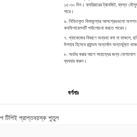
১৫-৩০ দিন। ক্যরিয়ারের ট্রানজিট, ব্যস্ত মৌসু
পারে।
৬. নিশ্চিতকৃত বিনামূল্যের আপগ্রেডগুলো অপ
কনফিগারেশনটি পর্যালোচনা করতে পারেন।
৭. প্যাকেজের বিবরণে অন্যথা বলা না থাকলে, ছব
উপহার হিসেবে র‍্যান্ডম অন্তর্বাস অন্তর্ভুক্ত থ
৮. অর্ডার করার আগে সাহায্যের জন্য যোগাযোগ
ব্যবহার করুন।
বর্ণনাঃ
 টিপিই প্রাপ্তবয়স্ক পুতুল