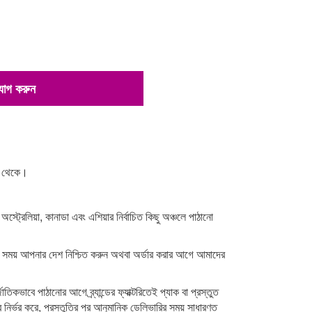
 যোগ করুন
না থেকে।
 অস্ট্রেলিয়া, কানাডা এবং এশিয়ার নির্বাচিত কিছু অঞ্চলে পাঠানো
র সময় আপনার দেশ নিশ্চিত করুন অথবা অর্ডার করার আগে আমাদের
াতিকভাবে পাঠানোর আগে ব্র্যান্ডের ফ্যাক্টরিতেই প্যাক বা প্রস্তুত
র নির্ভর করে, প্রস্তুতির পর আনুমানিক ডেলিভারির সময় সাধারণত