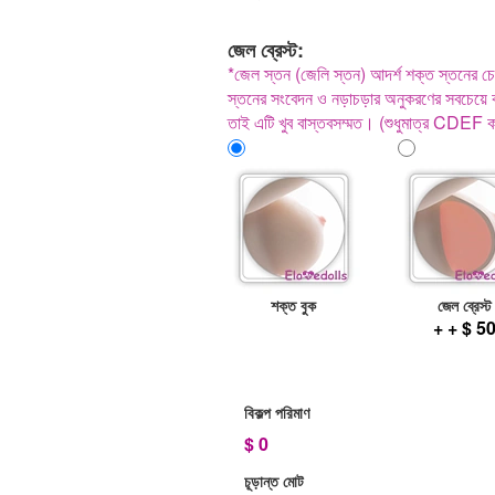
জেল ব্রেস্ট:
*জেল স্তন (জেলি স্তন) আদর্শ শক্ত স্তনের চেয়
স্তনের সংবেদন ও নড়াচড়ার অনুকরণের সবচেয়ে ক
তাই এটি খুব বাস্তবসম্মত। (শুধুমাত্র CDEF 
শক্ত বুক
জেল ব্রেস্ট
+ + $ 5
বিকল্প পরিমাণ
$
0
চূড়ান্ত মোট