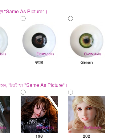
ল্ট হল "Same As Picture"।
কালো
Green
ে পারেন, ডিফল্ট হল "Same As Picture"।
198
202