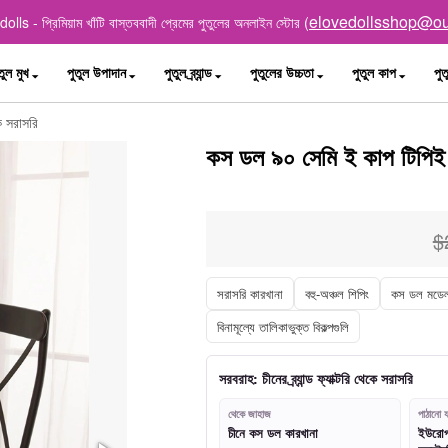
elovedollsshop@ou
lls - প্রিমিয়াম খাঁটি বাস্তববাদী প্রেমের পুতুলের অনলাইন স্টোর (
তুল মুখ
পুতুল উপাদান
পুতুল ব্র্যান্ড
পুতুলের উচ্চতা
পুতুল কাপ
পুত
ে সরাসরি
কস ডল ৯০ সেমি ই কাপ টিপিই প্র
$
সরাসরি কারখানা
বহু-অঞ্চল শিপিং
কস ডল মডে
বিনামূল্যে তালিকাভুক্ত বিকল্পগুলি
সরবরাহ: চীনের ব্র্যান্ড ফ্যাক্টরি থেকে সরাসরি
থেকে জাহাজ
পাঠানো য
চীনে কস ডল কারখানা
ইউরোপ, 