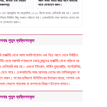
লিয়া, কানাডা এবং নির্বাচিত
করুন অথবা অর্ডার করার আগে আমাদের
অঞ্চলসমূহ
সাথে যোগাযোগ করুন।
নো হয় এবং প্রস্তুতির পর আনুমানিক ১৫-৩০ দিনের মধ্যে ডেলিভারি করা হয়। এগুলো
বং এশিয়ার নির্বাচিত কিছু অঞ্চলে পাঠানো যায়। চেকআউটের সময় আপনার দেশের নাম
সাথে যোগাযোগ করুন।
পনার পুতুল ব্যক্তিগতকৃত
সরাসরি ফ্যাক্টরি থেকে আসা কনফিগারেশন এবং নিচে আগে থেকে নির্বাচিত
ি থেকে সরাসরি পণ্যগুলো চায়না ব্র্যান্ডের ফ্যাক্টরি থেকে পাঠানো হয়
েলিভারি করা হয়। এগুলো ইউরোপ, মার্কিন যুক্তরাষ্ট্র, অস্ট্রেলিয়া,
ঠানো যেতে পারে। চেকআউটের সময় আপনার দেশের নাম তালিকাভুক্ত না
 করুন। পণ্যের ছবিগুলো স্টাইলিংয়ের উদাহরণ মাত্র; পোশাক এবং
 হবে যখন সেগুলো প্যাকেজ বা অপশনের বিবরণে উল্লেখ থাকবে।
পনার পুতুল ব্যক্তিগতকৃত