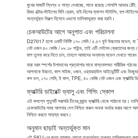
মুখের সাজটি স্নিগ্ধ ও শান্ত দেখাচ্ছে, সাথে রয়েছে গোলাপি আভার ঠোঁট,
রিবড হল্টার-স্টাইলের মিনি ড্রেস, হাই-হিলের ফ্যাশন স্টাইলিং, হুপ-স
অন্তর্ভুক্ত বিকল্প হিসেবে এগুলো তালিকাভুক্ত করা হয়নি।
চেকআউটের আগে অনুপাত এবং পরিচালনা
D27017 হলো একটি নির্দিষ্ট ১৭০ সেমি / ৫.৫৭ ফুট উচ্চতার মডেল, যা
নেট ওজন ৪০ কেজি / ৮৮.১৮ পাউন্ড, তাই এটি সেইসব ক্রেতাদের জন্য ব
মাপ তুলনা করে নিতে চান, তাহলে আমাদের অন্যান্য মডেল দেখতে পারে
যারা নরম স্পর্শের উপাদানের প্রত্যাশার সাথে বাস্তবসম্মত শারীরিক গ
আপনাকে উচ্চতা, কাপ সাইজ, ওজন, ওয়্যারহাউস আইডেন্টিটি এবং ভিজ্যুয়া
কস ডল, ১৭০ সেমি, ই কাপ, TPE, ৪০ কেজি নেট ওজন এবং ফ্যাক্টরি ডিরে
ফ্যাক্টরি ডাইরেক্ট ভ্যালু এবং শিপিং স্কোপ
এই কসপ্লে পুতুলটি সরাসরি চীনের ব্র্যান্ড ফ্যাক্টরি থেকে পাঠানো হয়। তা
চেকআউটের সময় আপনার দেশ নিশ্চিত করুন অথবা অর্ডার করার আগে আমাদ
নিশ্চিত করতে সাহায্য করবে।
অনুমান ছাড়াই অন্তর্ভুক্ত মান
এই SKU-এর জন্য আলাদা কোনো অন্তর্ভুক্ত অপশন তালিকাভুক্ত করা নেই, 