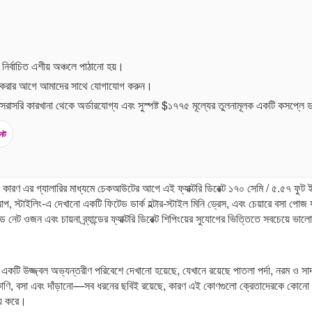
ং নির্বাচিত এশীয় অঞ্চলে পাঠানো হয়।
র করার আগে আমাদের সাথে যোগাযোগ করুন।
রি, সরাসরি কারখানা থেকে অর্ডারযোগ্য এবং সুস্পষ্ট $১৭৭৫ মূল্যের তুলনামূলক একটি কসপ্ল
েট
র গ্যালারির মাধ্যমে চেকআউটের আগে এই ফ্যাক্টরি ডিরেক্ট ১৭০ সেমি / ৫.৫৭ ফুট ই-ক
কআপ, স্টাইলিং-এ দেখানো একটি ফিটেড ডার্ক হল্টার-স্টাইল মিনি ড্রেস, এবং চেয়ারে বসা
নেট ওজন এবং চায়না ব্র্যান্ডের ফ্যাক্টরি ডিরেক্ট শিপিংয়ের সুযোগের ভিত্তিতে সবচেয়ে ভাল
একটি উজ্জ্বল অভ্যন্তরীণ পরিবেশে দেখানো হয়েছে, যেখানে রয়েছে পাতলা পর্দা, নরম ও স
, বসা এবং দাঁড়ানো—সব ধরনের ছবিই রয়েছে, কারণ এই কোণগুলো ক্রেতাদেরকে কোনো একটি ভঙ
্য করে।