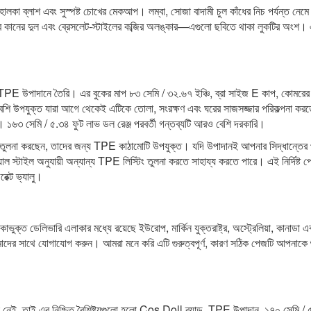
 হালকা ব্লাশ এবং সুস্পষ্ট চোখের মেকআপ। লম্বা, সোজা বাদামী চুল কাঁধের নিচ পর্যন্ত নেম
্টাইলের কানের দুল এবং ব্রেসলেট-স্টাইলের কব্জির অলঙ্কার—এগুলো ছবিতে থাকা লুকটির অংশ
 TPE উপাদানে তৈরি। এর বুকের মাপ ৮৩ সেমি / ৩২.৬৭ ইঞ্চি, ব্রা সাইজ E কাপ, কোমরের 
েশি উপযুক্ত যারা আগে থেকেই এটিকে তোলা, সংরক্ষণ এবং ঘরের সাজসজ্জার পরিকল্পনা করত
ন।
১৬৩ সেমি / ৫.৩৪ ফুট লাভ ডল রেঞ্জ
পরবর্তী গন্তব্যটি আরও বেশি দরকারি।
ঠনের তুলনা করছেন, তাদের জন্য TPE কাঠামোটি উপযুক্ত। যদি উপাদানই আপনার সিদ্ধান্তের 
ল স্টাইল অনুযায়ী অন্যান্য TPE লিস্টিং তুলনা করতে সাহায্য করতে পারে। এই নির্দিষ্ট প
ক্ট ভ্যালু।
লিকাভুক্ত ডেলিভারি এলাকার মধ্যে রয়েছে ইউরোপ, মার্কিন যুক্তরাষ্ট্র, অস্ট্রেলিয়া, কানাড
ের সাথে যোগাযোগ করুন। আমরা মনে করি এটি গুরুত্বপূর্ণ, কারণ সঠিক পেজটি আপনাকে 
তাই এর নিশ্চিত বৈশিষ্ট্যগুলো হলো Cos Doll ব্র্যান্ড, TPE উপাদান, ১৭০ সেমি / ৫.৫