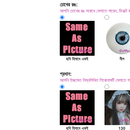
চোখের রঙ:
আপনি চোখের রঙ অবাধে মেলাতে পারেন, ডিফ
ছবি হিসাবে একই
নীল
প্রধান:
আপনি ইচ্ছামত নিম্নলিখিত শিরোনামটি মেলাত
ছবি হিসাবে একই
130