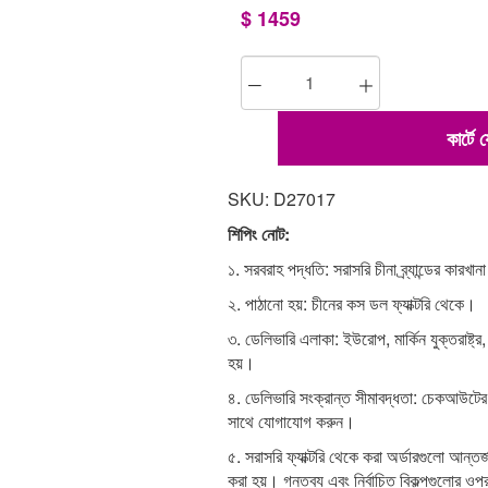
$
1459
কার্টে
SKU: D27017
শিপিং নোট:
১. সরবরাহ পদ্ধতি: সরাসরি চীনা ব্র্যান্ডের কারখা
২. পাঠানো হয়: চীনের কস ডল ফ্যাক্টরি থেকে।
৩. ডেলিভারি এলাকা: ইউরোপ, মার্কিন যুক্তরাষ্ট্র,
হয়।
৪. ডেলিভারি সংক্রান্ত সীমাবদ্ধতা: চেকআউটে
সাথে যোগাযোগ করুন।
৫. সরাসরি ফ্যাক্টরি থেকে করা অর্ডারগুলো আন্তর্জ
করা হয়। গন্তব্য এবং নির্বাচিত বিকল্পগুলোর ওপ