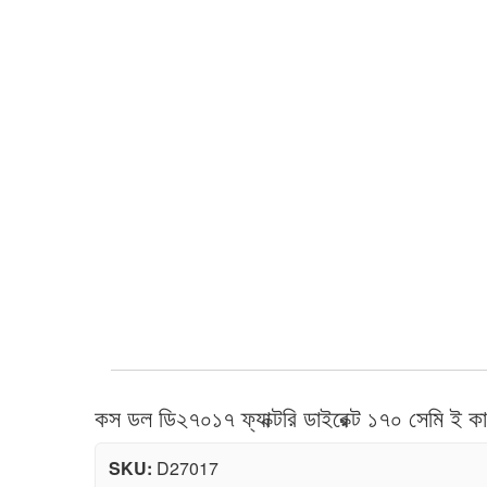
কস ডল ডি২৭০১৭ ফ্যাক্টরি ডাইরেক্ট ১৭০ সেমি ই কাপ
SKU:
D27017