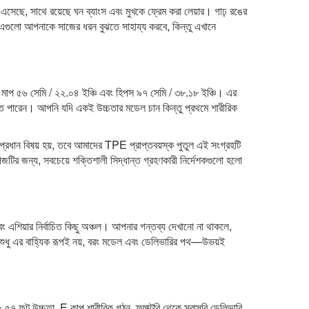
ে এসেছে, সাথে রয়েছে ঘন ব্যাংস এবং মুখকে ফ্রেম করা লেয়ার। গাঢ় রঙের
। এগুলো আপনাকে সাজের ধরন বুঝতে সাহায্য করবে, কিন্তু এখানে
মাপ ৫৬ সেমি / ২২.০৪ ইঞ্চি এবং হিপস ৯৭ সেমি / ৩৮.১৮ ইঞ্চি। এর
ে পারেন। আপনি যদি একই উচ্চতার মডেল চান কিন্তু প্রথমে শারীরিক
প্রধান বিষয় হয়, তবে আমাদের
TPE প্রাপ্তবয়স্ক পুতুল
এই সংগ্রহটি
েজটির জন্য, সবচেয়ে শক্তিশালী সিদ্ধান্ত গ্রহণকারী নির্দেশকগুলো হলো
া এবং এশিয়ার নির্বাচিত কিছু অঞ্চল। আপনার গন্তব্য দেখানো না থাকলে,
শুধু এর বাহ্যিক রূপই নয়, বরং মডেল এবং ডেলিভারির পথ—উভয়ই
৭ ফুট উচ্চতা, E কাপ শারীরিক গঠন, ফ্যাক্টরি থেকে সরাসরি ডেলিভারি