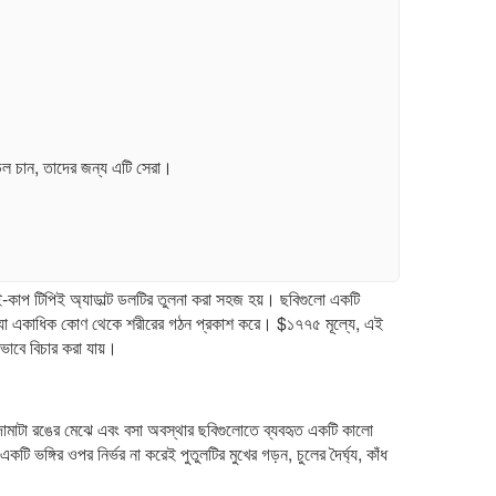
ে ডল চান, তাদের জন্য এটি সেরা।
াপ টিপিই অ্যাডাল্ট ডলটির তুলনা করা সহজ হয়। ছবিগুলো একটি
 পোজ যা একাধিক কোণ থেকে শরীরের গঠন প্রকাশ করে। $১৭৭৫ মূল্যে, এই
োভাবে বিচার করা যায়।
াদামাটা রঙের মেঝে এবং বসা অবস্থার ছবিগুলোতে ব্যবহৃত একটি কালো
্গির ওপর নির্ভর না করেই পুতুলটির মুখের গড়ন, চুলের দৈর্ঘ্য, কাঁধ