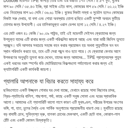
D05056 মডেলটি TPE কাপড়ে তৈরি এবং এর উচ্চতা ১৭০ সেমি / ৫.৫৭ ফুট, বুকের
মাপ ৯০ সেমি / ৩৫.৪৩ ইঞ্চি, ব্রা সাইজ এইচ কাপ, কোমরের মাপ ৫৯ সেমি / ২৩.২২ ইঞ্চি
এবং নিতম্বের মাপ ৯৩ সেমি / ৩৬.৬১ ইঞ্চি। বুকের দিকটা লম্বা ও সুডৌল হলেও কোমরের
দিকটা সরু দেখায়, যা বসা এবং শোয়া অবস্থায় তোলা ছবিতে একটি সুস্পষ্ট অবয়ব ফুটিয়ে
তোলার জন্য উপযোগী। এর তালিকাভুক্ত ওরাল ডেপথ হলো ১২ সেমি / ৪.২৭ ইঞ্চি।
এর মোট ওজন ৪১ কেজি / ৯০.৩৯ পাউন্ড, তাই এই মডেলটি সেইসব ক্রেতাদের জন্য
উপযুক্ত যাদের এটি রাখার জন্য একটি পরিকল্পিত জায়গা আছে এবং যারা ভারী জিনিস তুলতে
স্বচ্ছন্দ। যদি আপনার সবচেয়ে সহজে বহন করার প্রয়োজন হয় অথবা পুতুলটিকে ঘন ঘন
স্থান পরিবর্তন করতে হয়, তবে এটি সেরা পছন্দ নাও হতে পারে। যে ক্রেতারা কেনার আগে
উপকরণের অনুভূতি তুলনা করে দেখেন, তাদের জন্য আমাদের...
TPE প্রাপ্তবয়স্ক পুতুল
একই ধরনের নরম স্পর্শের বডি মেটেরিয়ালের বিকল্পগুলো পর্যালোচনা করার জন্য এই
ক্যাটাগরিটি একটি কার্যকরী জায়গা।
গ্যালারি আপনাকে যা বিচার করতে সাহায্য করে
ছবিগুলোতে একটি উজ্জ্বল শোবার ঘর দেখা যাচ্ছে, যেখানে রয়েছে সাদা বিছানার চাদর,
গ্রিড-প্যাটার্নের বালিশ, গাছপালা, পর্দা, কাছে একটি সবুজ সোফা এবং ঘরের স্বাভাবিক
আলো। আমাদের এই গ্যালারিটি ভালো লাগে কারণ এটি মুখমণ্ডল, শরীরের উপরের অংশের
ভঙ্গি, পা, হাত, চুলের দৈর্ঘ্য এবং সার্বিক অনুপাতের প্রয়োজনীয় ধারণা দেয়। মুখটিতে রয়েছে
বড় বাদামী চোখ, সুবিন্যস্ত ভ্রু, হালকা চোখের মেকআপ, একটি ছোট নাক, কোরাল-লাল
ঠোঁট এবং একটি কোমল ডিম্বাকৃতি।