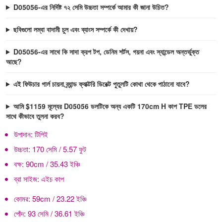
D05056-এর নির্দিষ্ট ৭২ সেমি উচ্চতা সম্পর্কে আমার কী জানা উচিত?
ছবিগুলো লম্বা বাদামী চুল এবং ব্যাংস সম্পর্কে কী দেখায়?
D05056-এর সাথে কি সাদা ক্রপ টপ, ডেনিম শর্টস, গয়না এবং স্যান্ডেল অন্তর্ভুক্ত
আছে?
এই ফিউচার গার্ল চায়না ব্র্যান্ড ফ্যাক্টরি ডিরেক্ট পুতুলটি কোথা থেকে পাঠানো যাবে?
আমি $1159 মূল্যের D05056 ডলটিকে অন্য একটি 170cm H কাপ TPE ডলের
সাথে কীভাবে তুলনা করব?
উপাদান:
টিপিই
উচ্চতা:
170 সেমি / 5.57 ফুট
বক্ষ:
90cm / 35.43 ইঞ্চি
ব্রা সাইজ:
এইচ কাপ
কোমর:
59cm / 23.22 ইঞ্চি
পোঁদ:
93 সেমি / 36.61 ইঞ্চি