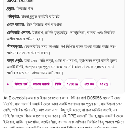
SKU:
D05056
ব্র্যান্ড:
ফিউচার গার্ল
পরিপূর্ণতা:
চায়না ব্র্যান্ড ফ্যাক্টরি ডাইরেক্ট
থেকে জাহাজ:
চীনে ফিউচার গার্ল কারখানা
ডেলিভারি এলাকা:
ইউরোপ, মার্কিন যুক্তরাষ্ট্র, অস্ট্রেলিয়া, কানাডা এবং নির্বাচিত
এশীয় অঞ্চলে পাঠানো হয়।
সীমাবদ্ধতা:
চেকআউটের সময় আপনার দেশ নিশ্চিত করুন অথবা অর্ডার করার আগে
আমাদের সাথে যোগাযোগ করুন।
জন্য শ্রেষ্ঠ:
যারা ১৭০ সেমি লম্বা, এইচ কাপ মাপের, ব্যাংসসহ লম্বা বাদামী চুলের
একটি টিপিই প্রাপ্তবয়স্ক পুতুল চান এবং সরাসরি কারখানা থেকে স্বচ্ছতার সাথে
অর্ডার করতে চান, তাদের জন্য এটি সেরা।
ফিউচার গার্ল
কারখানা সরাসরি
টিপিই
170cm
এইচ কাপ
41kg
At Elovedollsআমরা সেইসব ক্রেতাদের জন্য ফিউচার গার্ল D05056 মডেলটি বেছে
নিয়েছি, যারা সরাসরি ফ্যাক্টরি থেকে আসা একটি প্রাপ্তবয়স্ক পুতুল চান, যার উচ্চতা ১৭০
সেমি, শারীরিক গঠন এইচ কাপ এবং এমন কিছু ছবি রয়েছে যা চেকআউটের আগেই এর
স্টাইলিং সহজে বিচার করতে সাহায্য করে। এই TPE মডেলটি চীনের ব্র্যান্ড ফ্যাক্টরি থেকে
ইউরোপ, মার্কিন যুক্তরাষ্ট্র, অস্ট্রেলিয়া, কানাডা এবং এশিয়ার নির্বাচিত কিছু অঞ্চলে পাঠানো
হয়, তাই আমরা চেকআউটের সময় আপনার দেশ নিশ্চিত করার অথবা অর্ডার করার আগে