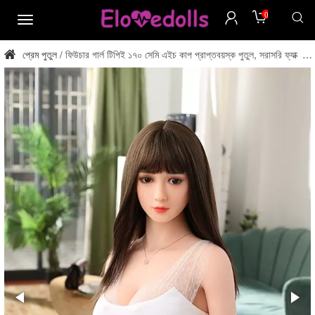
0
মেনু
প্রেম পুতুল
ফিউচার গার্ল টিপিই ১৭০ সেমি এইচ কাপ প্রাপ্তবয়স্ক পুতুল, সরাসরি ফ্যাক্টরি
/
থেকে