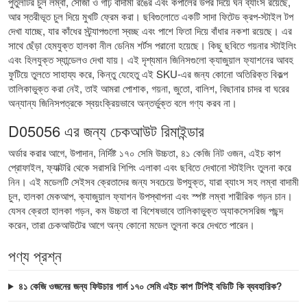
পুতুলটির চুল লম্বা, সোজা ও গাঢ় বাদামী রঙের এবং কপালের উপর দিয়ে ঘন ব্যাংস রয়েছে,
আর স্তরীভূত চুল দিয়ে মুখটি ফ্রেম করা। ছবিগুলোতে একটি সাদা ফিটেড ক্রপ-স্টাইল টপ
দেখা যাচ্ছে, যার কাঁধের স্ট্র্যাপগুলো স্বচ্ছ এবং পাশে ফিতা দিয়ে বাঁধার নকশা রয়েছে। এর
সাথে ছেঁড়া হেমযুক্ত হালকা নীল ডেনিম শর্টস পরানো হয়েছে। কিছু ছবিতে গয়নার স্টাইলিং
এবং হিলযুক্ত স্যান্ডেলও দেখা যায়। এই দৃশ্যমান জিনিসগুলো ক্যাজুয়াল ফ্যাশনের আবহ
ফুটিয়ে তুলতে সাহায্য করে, কিন্তু যেহেতু এই SKU-এর জন্য কোনো অতিরিক্ত বিকল্প
তালিকাভুক্ত করা নেই, তাই আমরা পোশাক, গয়না, জুতো, বালিশ, বিছানার চাদর বা ঘরের
অন্যান্য জিনিসপত্রকে স্বয়ংক্রিয়ভাবে অন্তর্ভুক্ত বলে গণ্য করব না।
D05056 এর জন্য চেকআউট রিমাইন্ডার
অর্ডার করার আগে, উপাদান, নির্দিষ্ট ১৭০ সেমি উচ্চতা, ৪১ কেজি নিট ওজন, এইচ কাপ
প্রোফাইল, ফ্যাক্টরি থেকে সরাসরি শিপিং এলাকা এবং ছবিতে দেখানো স্টাইলিং তুলনা করে
নিন। এই মডেলটি সেইসব ক্রেতাদের জন্য সবচেয়ে উপযুক্ত, যারা ব্যাংস সহ লম্বা বাদামী
চুল, হালকা মেকআপ, ক্যাজুয়াল ফ্যাশন উপস্থাপনা এবং স্পষ্ট লম্বা শারীরিক গড়ন চান।
যেসব ক্রেতা হালকা গড়ন, কম উচ্চতা বা বিশেষভাবে তালিকাভুক্ত অ্যাকসেসরিজ পছন্দ
করেন, তারা চেকআউটের আগে অন্য কোনো মডেল তুলনা করে দেখতে পারেন।
পণ্য প্রশ্ন
৪১ কেজি ওজনের জন্য ফিউচার গার্ল ১৭০ সেমি এইচ কাপ টিপিই বডিটি কি ব্যবহারিক?