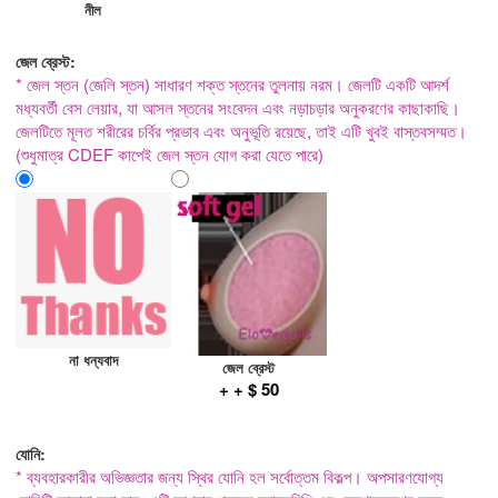
নীল
জেল ব্রেস্ট:
* জেল স্তন (জেলি স্তন) সাধারণ শক্ত স্তনের তুলনায় নরম। জেলটি একটি আদর্শ
মধ্যবর্তী বেস লেয়ার, যা আসল স্তনের সংবেদন এবং নড়াচড়ার অনুকরণের কাছাকাছি।
জেলটিতে মূলত শরীরের চর্বির প্রভাব এবং অনুভূতি রয়েছে, তাই এটি খুবই বাস্তবসম্মত।
(শুধুমাত্র CDEF কাপেই জেল স্তন যোগ করা যেতে পারে)
না ধন্যবাদ
জেল ব্রেস্ট
+ + $ 50
যোনি:
* ব্যবহারকারীর অভিজ্ঞতার জন্য স্থির যোনি হল সর্বোত্তম বিকল্প। অপসারণযোগ্য