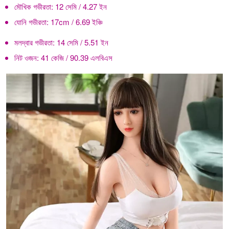
মৌখিক গভীরতা:
12 সেমি / 4.27 ইন
যোনি গভীরতা:
17cm / 6.69 ইঞ্চি
মলদ্বার গভীরতা:
14 সেমি / 5.51 ইন
নিট ওজন:
41 কেজি / 90.39 এলবিএস