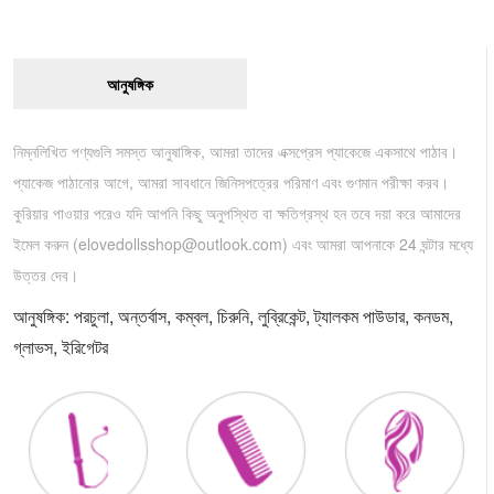
আনুষঙ্গিক
নিম্নলিখিত পণ্যগুলি সমস্ত আনুষাঙ্গিক, আমরা তাদের এক্সপ্রেস প্যাকেজে একসাথে পাঠাব।
প্যাকেজ পাঠানোর আগে, আমরা সাবধানে জিনিসপত্রের পরিমাণ এবং গুণমান পরীক্ষা করব।
কুরিয়ার পাওয়ার পরেও যদি আপনি কিছু অনুপস্থিত বা ক্ষতিগ্রস্থ হন তবে দয়া করে আমাদের
ইমেল করুন (
elovedollsshop@outlook.com
) এবং আমরা আপনাকে 24 ঘন্টার মধ্যে
উত্তর দেব।
আনুষঙ্গিক: পরচুলা, অন্তর্বাস, কম্বল, চিরুনি, লুব্রিকেন্ট, ট্যালকম পাউডার, কনডম,
গ্লাভস, ইরিগেটর