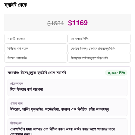
ফ্যাক্টরি থেকে
$
1169
$1534
সরাসরি কারখানা
বহু-অঞ্চল শিপিং
ফিউচার গার্ল মডেল
যেখানে উপলব্ধ সেখানে বিনামূল্যে শিপিং
বিচক্ষণ প্যাকেজিং
বিনামূল্যে তালিকাভুক্ত বিকল্পগুলি
সরবরাহ: চীনের ব্র্যান্ড ফ্যাক্টরি থেকে সরাসরি
বহু-অঞ্চল শিপিং
থেকে জাহাজ
চীনে ফিউচার গার্ল কারখানা
পাঠানো যাবে
ইউরোপ, মার্কিন যুক্তরাষ্ট্র, অস্ট্রেলিয়া, কানাডা এবং নির্বাচিত এশীয় অঞ্চলসমূহ
সীমাবদ্ধতা
চেকআউটের সময় আপনার দেশ নিশ্চিত করুন অথবা অর্ডার করার আগে আমাদের সাথে
যোগাযোগ করুন।