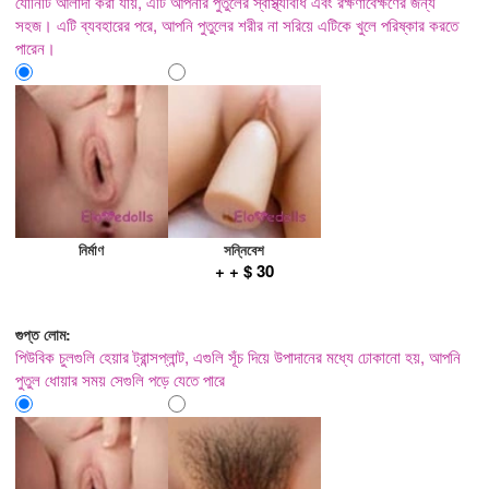
যোনিটি আলাদা করা যায়, এটি আপনার পুতুলের স্বাস্থ্যবিধি এবং রক্ষণাবেক্ষণের জন্য
সহজ। এটি ব্যবহারের পরে, আপনি পুতুলের শরীর না সরিয়ে এটিকে খুলে পরিষ্কার করতে
পারেন।
নির্মাণ
সন্নিবেশ
+ + $ 30
গুপ্ত লোম:
পিউবিক চুলগুলি হেয়ার ট্রান্সপ্লান্ট, এগুলি সূঁচ দিয়ে উপাদানের মধ্যে ঢোকানো হয়, আপনি
পুতুল ধোয়ার সময় সেগুলি পড়ে যেতে পারে