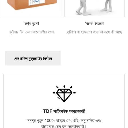
তথ্য সুরক্ষা
বিচক্ষণ বিতরণ
কুরিয়ার বিল কোন সংবেদনশীল তথ্য
কুরিয়ার বা হ্যান্ডলার জানে না বাক্সে কী আছে
কেন মার্কিন যুক্তরাষ্ট্রে নির্বাচন
TDF সার্টিফাইড সরবরাহকারী
সমস্ত পুতুল 100% বাস্তব এবং খাঁটি, অনুমোদিত এবং
যাচাইকৃত সেক্স ডল সরবরাহকারী।