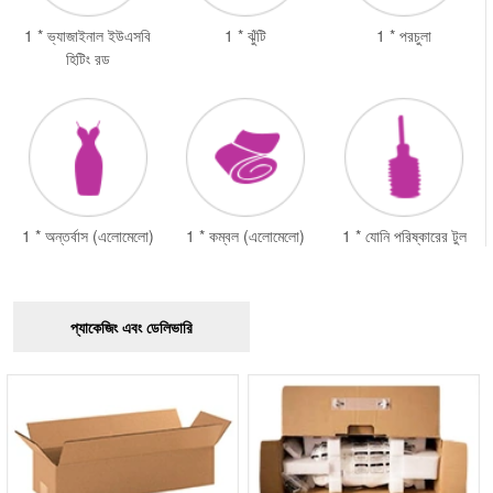
1 * ভ্যাজাইনাল ইউএসবি
1 * ঝুঁটি
1 * পরচুলা
হিটিং রড
1 * অন্তর্বাস (এলোমেলো)
1 * কম্বল (এলোমেলো)
1 * যোনি পরিষ্কারের টুল
প্যাকেজিং এবং ডেলিভারি