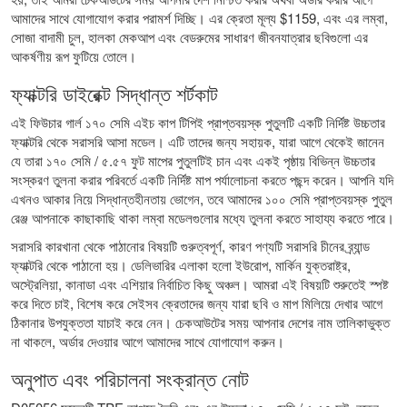
আমাদের সাথে যোগাযোগ করার পরামর্শ দিচ্ছি। এর ক্রেতা মূল্য $1159, এবং এর লম্বা,
সোজা বাদামী চুল, হালকা মেকআপ এবং বেডরুমের সাধারণ জীবনযাত্রার ছবিগুলো এর
আকর্ষণীয় রূপ ফুটিয়ে তোলে।
ফ্যাক্টরি ডাইরেক্ট সিদ্ধান্ত শর্টকাট
এই ফিউচার গার্ল ১৭০ সেমি এইচ কাপ টিপিই প্রাপ্তবয়স্ক পুতুলটি একটি নির্দিষ্ট উচ্চতার
ফ্যাক্টরি থেকে সরাসরি আসা মডেল। এটি তাদের জন্য সহায়ক, যারা আগে থেকেই জানেন
যে তারা ১৭০ সেমি / ৫.৫৭ ফুট মাপের পুতুলটিই চান এবং একই পৃষ্ঠায় বিভিন্ন উচ্চতার
সংস্করণ তুলনা করার পরিবর্তে একটি নির্দিষ্ট মাপ পর্যালোচনা করতে পছন্দ করেন। আপনি যদি
এখনও আকার নিয়ে সিদ্ধান্তহীনতায় ভোগেন, তবে আমাদের
১০০ সেমি প্রাপ্তবয়স্ক পুতুল
রেঞ্জ আপনাকে কাছাকাছি থাকা লম্বা মডেলগুলোর মধ্যে তুলনা করতে সাহায্য করতে পারে।
সরাসরি কারখানা থেকে পাঠানোর বিষয়টি গুরুত্বপূর্ণ, কারণ পণ্যটি সরাসরি চীনের ব্র্যান্ড
ফ্যাক্টরি থেকে পাঠানো হয়। ডেলিভারির এলাকা হলো ইউরোপ, মার্কিন যুক্তরাষ্ট্র,
অস্ট্রেলিয়া, কানাডা এবং এশিয়ার নির্বাচিত কিছু অঞ্চল। আমরা এই বিষয়টি শুরুতেই স্পষ্ট
করে দিতে চাই, বিশেষ করে সেইসব ক্রেতাদের জন্য যারা ছবি ও মাপ মিলিয়ে দেখার আগে
ঠিকানার উপযুক্ততা যাচাই করে নেন। চেকআউটের সময় আপনার দেশের নাম তালিকাভুক্ত
না থাকলে, অর্ডার দেওয়ার আগে আমাদের সাথে যোগাযোগ করুন।
অনুপাত এবং পরিচালনা সংক্রান্ত নোট