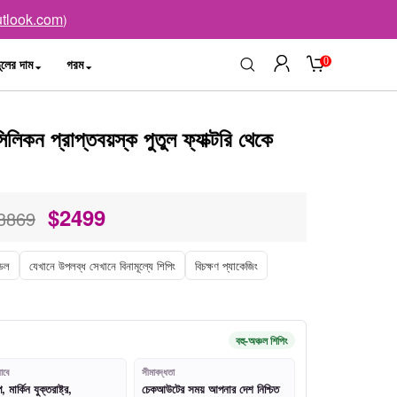
tlook.com
)
0
ুলের দাম
গরম
কন প্রাপ্তবয়স্ক পুতুল ফ্যাক্টরি থেকে
$
2499
3869
েল
যেখানে উপলব্ধ সেখানে বিনামূল্যে শিপিং
বিচক্ষণ প্যাকেজিং
বহু-অঞ্চল শিপিং
াবে
সীমাবদ্ধতা
মার্কিন যুক্তরাষ্ট্র,
চেকআউটের সময় আপনার দেশ নিশ্চিত