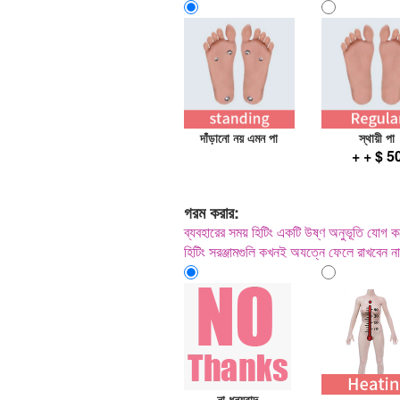
দাঁড়ানো নয় এমন পা
স্থায়ী পা
+ + $ 5
গরম করার:
ব্যবহারের সময় হিটিং একটি উষ্ণ অনুভূতি যোগ ক
হিটিং সরঞ্জামগুলি কখনই অযত্নে ফেলে রাখবেন ন
না ধন্যবাদ