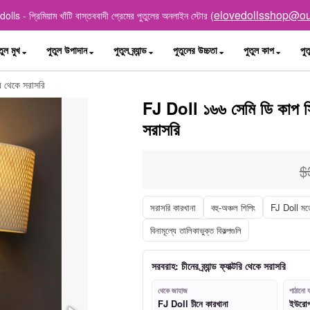
elovedollsshop@ou
lls - প্রিমিয়াম খাঁটি বাস্তববাদী প্রেমের পুতুলের অনলাইন স্টোর (
তুল মুখ
পুতুল উপাদান
পুতুল ব্র্যান্ড
পুতুলের উচ্চতা
পুতুল কাপ
পুত
রি থেকে সরাসরি
FJ Doll ১৬৬ সেমি ডি কাপ সিলি
সরাসরি
$
সরাসরি কারখানা
বহু-অঞ্চল শিপিং
FJ Doll মড
বিনামূল্যে তালিকাভুক্ত বিকল্পগুলি
সরবরাহ: চীনের ব্র্যান্ড ফ্যাক্টরি থেকে সরাসরি
থেকে জাহাজ
পাঠানো য
FJ Doll চীনে কারখানা
ইউরোপ, 