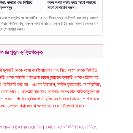
লিয়া, কানাডা এবং নির্বাচিত
করুন অথবা অর্ডার করার আগে আমাদের
অঞ্চলসমূহ
সাথে যোগাযোগ করুন।
নো হয় এবং প্রস্তুতির পর আনুমানিক ১৫-৩০ দিনের মধ্যে ডেলিভারি করা হয়। এগুলো
বং এশিয়ার নির্বাচিত কিছু অঞ্চলে পাঠানো যায়। চেকআউটের সময় আপনার দেশের নাম
সাথে যোগাযোগ করুন।
পনার পুতুল ব্যক্তিগতকৃত
সরাসরি ফ্যাক্টরি থেকে আসা কনফিগারেশন এবং নিচে আগে থেকে নির্বাচিত
ি থেকে সরাসরি পণ্যগুলো চায়না ব্র্যান্ডের ফ্যাক্টরি থেকে পাঠানো হয়
েলিভারি করা হয়। এগুলো ইউরোপ, মার্কিন যুক্তরাষ্ট্র, অস্ট্রেলিয়া,
ঠানো যেতে পারে। চেকআউটের সময় আপনার দেশের নাম তালিকাভুক্ত না
 করুন। পণ্যের ছবিগুলো স্টাইলিংয়ের উদাহরণ মাত্র; পোশাক এবং
 হবে যখন সেগুলো প্যাকেজ বা অপশনের বিবরণে উল্লেখ থাকবে।
লে এমন ত্বকের রঙ বেছে নিন। কোনো বিশেষ ফিনিশ বেছে না নিলে,