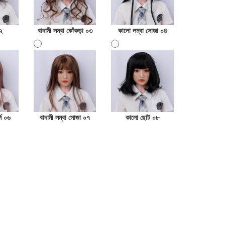
২
বাদামী লম্বা কোঁকড়া ০৩
কালো লম্বা সোজা ০৪
্লি ০৬
বাদামী লম্বা সোজা ০৭
কালো ছোট ০৮