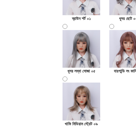
ব্রাউন শর্ট ০১
ধূসর ছোট ০
ধূসর লম্বা সোজা ০৫
বারগান্ডি লং কার
খাকি মিডিয়াম স্ট্রেট ০৯