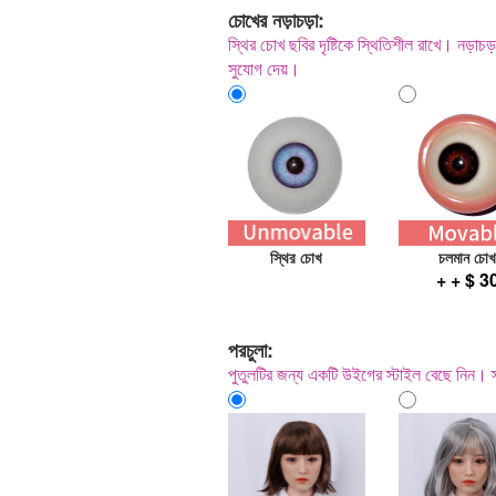
চোখের নড়াচড়া:
স্থির চোখ ছবির দৃষ্টিকে স্থিতিশীল রাখে। নড়াচড়
সুযোগ দেয়।
স্থির চোখ
চলমান চো
+ + $ 3
পরচুলা:
পুতুলটির জন্য একটি উইগের স্টাইল বেছে নিন। স্ট্য